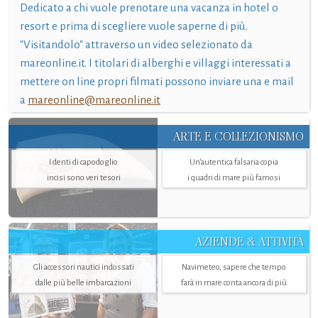
Dedicato a chi vuole prenotare una vacanza in hotel o
resort e prima di scegliere vuole saperne di più.
"Visitandolo" attraverso un video selezionato da
mareonline.it. I titolari di alberghi e villaggi interessati a
mettere on line propri filmati possono inviare una e mail
a
mareonline@mareonline.it
ARTE E COLLEZIONISMO
I denti di capodoglio
Un’autentica falsaria copia
incisi sono veri tesori
i quadri di mare più famosi
AZIENDE & ATTIVITÀ
Gli accessori nautici indossati
Navimeteo, sapere che tempo
dalle più belle imbarcazioni
farà in mare conta ancora di più