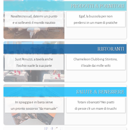
PRODOTTI & FORNITORI
Navaltecnosud, datemi un punto
Egaf, la bussola per non
e vi solleverò il mondo nautico
perdersi in un mare di pratiche
RISTORANTI
Just Peruzzi, a tavola anche
Chameleon Clubbing Stintino,
l’occhio vuole la sua parte
il locale dai mille volti
SALUTE & BENESSERE
In spiaggia e in barca serve
Totani sbiancati? Nei piatti
un pronto soccorso "da manuale"
di pesce c'è un mare di trucchi