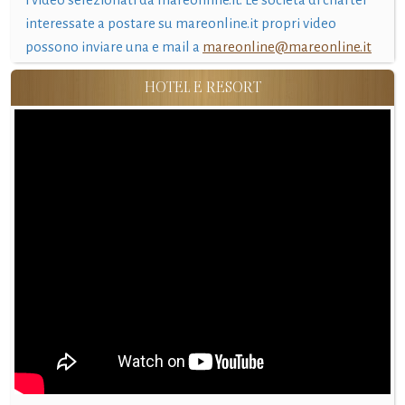
interessate a postare su mareonline.it propri video
possono inviare una e mail a
mareonline@mareonline.it
HOTEL E RESORT