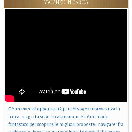
VACANZE IN BARCA
C'è un mare di opportunità per chi sogna una vacanza in
barca, magari a vela, in catamarano. E c'è un modo
fantastico per scoprire le migliori proposte: "navigare" fra
i video selezionati da mareonline.it. Le società di charter