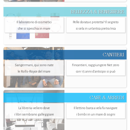
BELLEZZA & BENESSERE
Il laboratorio di cosmetici
Pelle dorata e protetta? Il segreto
che si specchia in mare
si cela in un’antica pietra Inca
CANTIERI
Sangermani, qui sono nate
Fincantieri, raggiungere Net zero
le Rolls-Royce del mare
con 15 anni d'anticipo si può
CASE & ARREDI
La libreria-veliero dove
Il lettino barca a vela fa navigare
i libri sembrano galleggiare
i bimbi in un mare di sogni