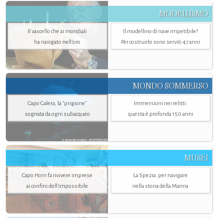
MODELLISMO
Il vascello che ai mondiali
Il modellino di nave irripetibile?
ha navigato nell’oro
Per costruirlo sono serviti 47 anni
MONDO SOMMERSO
Capo Galera, la "prigione"
Immersioni nei relitti:
sognata da ogni subacqueo
questa è profonda 150 anni
MUSEI
Capo Horn fa rivivere imprese
La Spezia. per navigare
ai confini dell’impossibile
nella storia della Marina