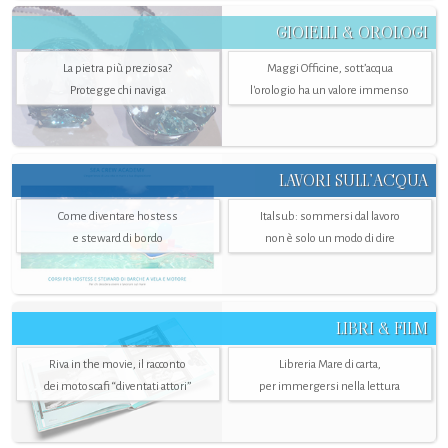
GIOIELLI & OROLOGI
La pietra più preziosa?
Maggi Officine, sott’acqua
Protegge chi naviga
l'orologio ha un valore immenso
LAVORI SULL’ACQUA
Come diventare hostess
Italsub: sommersi dal lavoro
e steward di bordo
non è solo un modo di dire
LIBRI & FILM
Riva in the movie, il racconto
Libreria Mare di carta,
dei motoscafi “diventati attori”
per immergersi nella lettura