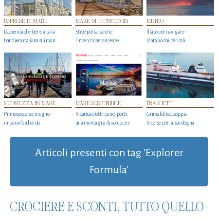
IMPRESE DI MARE
MARE DI TECNOLOGIA
METEO
L'azienda che tiene alta la
Stive porta barche
Il sito per navigare
bandiera italiana sui mari
l'invenzione vincente
lontano dai pericoli
SICUREZZA IN MARE
MARE SOSTENIBILE
TRAGHETTI
Primo soccorso, meglio
Ricarica elettrica nei porti,
Grimaldi raddoppia
impararlo a bordo
una montagna di soluzioni
le corse per la Sardegna
Articoli presenti con tag 'Explorer
Formula'
CROCIERE E SCONTI, TUTTO QUELLO