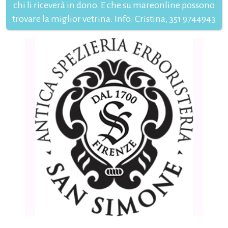
chi li riceverà in dono. E che su mareonline possono
trovare la miglior vetrina. Info: Cristina, 351 9744943