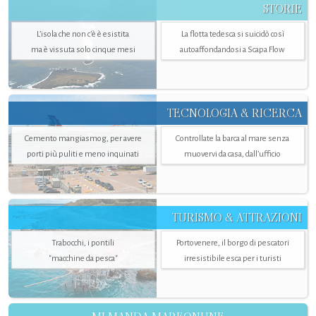
STORIE
L’isola che non c'è è esistita
La flotta tedesca si suicidò così
ma è vissuta solo cinque mesi
autoaffondandosi a Scapa Flow
TECNOLOGIA & RICERCA
Cemento mangiasmog, per avere
Controllate la barca al mare senza
porti più puliti e meno inquinati
muovervi da casa, dall’ufficio
TURISMO & ATTRAZIONI
Trabocchi, i pontili
Portovenere, il borgo di pescatori
"macchine da pesca"
irresistibile esca per i turisti