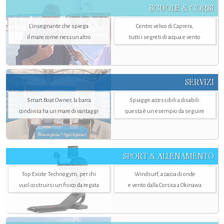
SCUOLE & CORSI
L'insegnante che spiega
Centro velico di Caprera,
il mare come nessun altro
tutti i segreti di acqua e vento
SERVIZI
Smart Boat Owner, la barca
Spiagge accessibili a disabili:
condivisa ha un mare di vantaggi
questa è un esempio da seguire
SPORT & ALLENAMENTO
Top Excite Technogym, per chi
Windsurf, a caccia di onde
vuol costruirsi un fisico da regata
e vento dalla Corsica a Okinawa