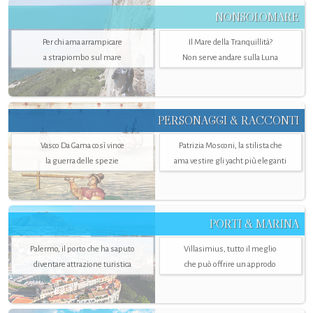
NONSOLOMARE
Per chi ama arrampicare
Il Mare della Tranquillità?
a strapiombo sul mare
Non serve andare sulla Luna
PERSONAGGI & RACCONTI
Vasco Da Gama così vince
Patrizia Mosconi, la stilista che
la guerra delle spezie
ama vestire gli yacht più eleganti
PORTI & MARINA
Palermo, il porto che ha saputo
Villasimius, tutto il meglio
diventare attrazione turistica
che può offrire un approdo