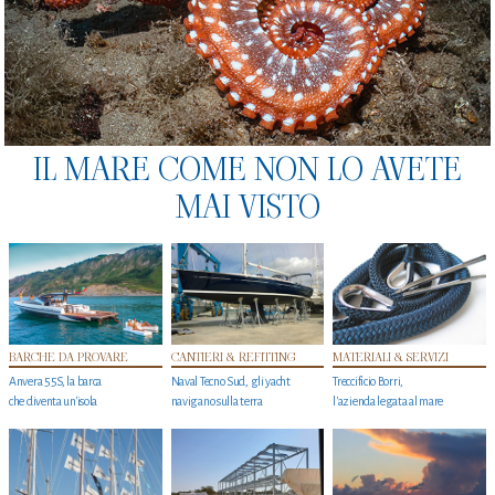
IL MARE COME NON LO AVETE
MAI VISTO
BARCHE DA PROVARE
CANTIERI & REFITTING
MATERIALI & SERVIZI
Anvera 55S, la barca
Naval Tecno Sud, gli yacht
Treccificio Borri,
che diventa un'isola
navigano sulla terra
l'azienda legata al mare