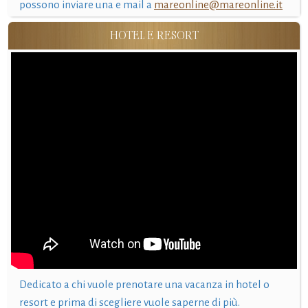
possono inviare una e mail a
mareonline@mareonline.it
HOTEL E RESORT
Dedicato a chi vuole prenotare una vacanza in hotel o
resort e prima di scegliere vuole saperne di più.