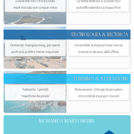
L’isola che non c'è è esistita
La flotta tedesca si suicidò così
ma è vissuta solo cinque mesi
autoaffondandosi a Scapa Flow
TECNOLOGIA & RICERCA
Cemento mangiasmog, per avere
Controllate la barca al mare senza
porti più puliti e meno inquinati
muovervi da casa, dall’ufficio
TURISMO & ATTRAZIONI
Trabocchi, i pontili
Portovenere, il borgo di pescatori
"macchine da pesca"
irresistibile esca per i turisti
MI MANDA MAREONLINE