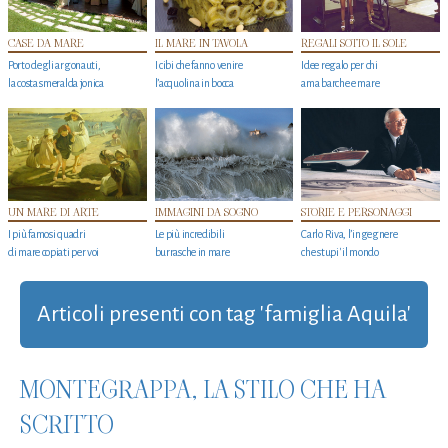
CASE DA MARE
IL MARE IN TAVOLA
REGALI SOTTO IL SOLE
Porto degli argonauti,
I cibi che fanno venire
Idee regalo per chi
la costa smeralda jonica
l’acquolina in bocca
ama barche e mare
UN MARE DI ARTE
IMMAGINI DA SOGNO
STORIE E PERSONAGGI
I più famosi quadri
Le più incredibili
Carlo Riva, l’ingegnere
di mare copiati per voi
burrasche in mare
che stupi' il mondo
Articoli presenti con tag 'famiglia Aquila'
MONTEGRAPPA, LA STILO CHE HA
SCRITTO