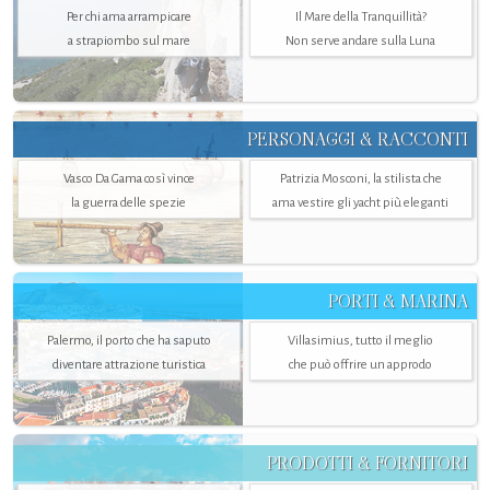
Per chi ama arrampicare
Il Mare della Tranquillità?
a strapiombo sul mare
Non serve andare sulla Luna
PERSONAGGI & RACCONTI
Vasco Da Gama così vince
Patrizia Mosconi, la stilista che
la guerra delle spezie
ama vestire gli yacht più eleganti
PORTI & MARINA
Palermo, il porto che ha saputo
Villasimius, tutto il meglio
diventare attrazione turistica
che può offrire un approdo
PRODOTTI & FORNITORI