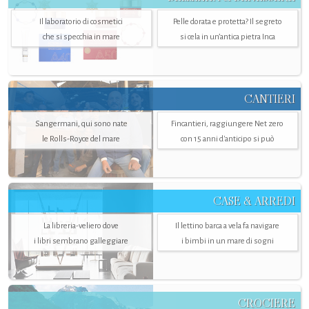
Il laboratorio di cosmetici
Pelle dorata e protetta? Il segreto
che si specchia in mare
si cela in un’antica pietra Inca
CANTIERI
Sangermani, qui sono nate
Fincantieri, raggiungere Net zero
le Rolls-Royce del mare
con 15 anni d'anticipo si può
CASE & ARREDI
La libreria-veliero dove
Il lettino barca a vela fa navigare
i libri sembrano galleggiare
i bimbi in un mare di sogni
CROCIERE