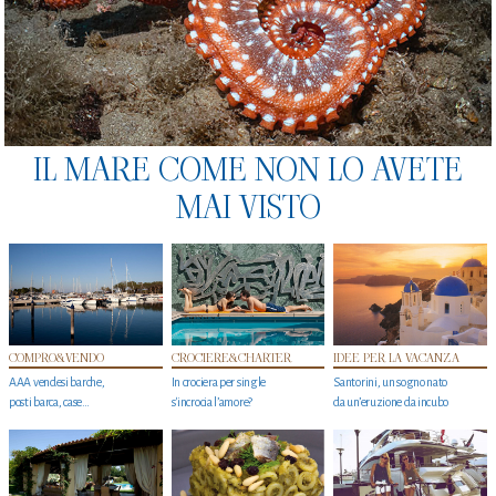
IL MARE COME NON LO AVETE
MAI VISTO
COMPRO&VENDO
CROCIERE&CHARTER
IDEE PER LA VACANZA
AAA vendesi barche,
In crociera per single
Santorini, un sogno nato
posti barca, case…
s'incrocia l’amore?
da un’eruzione da incubo