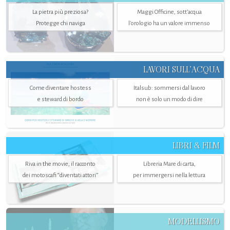
La pietra più preziosa?
Maggi Officine, sott’acqua
Protegge chi naviga
l'orologio ha un valore immenso
LAVORI SULL’ACQUA
Come diventare hostess
Italsub: sommersi dal lavoro
e steward di bordo
non è solo un modo di dire
LIBRI & FILM
Riva in the movie, il racconto
Libreria Mare di carta,
dei motoscafi “diventati attori”
per immergersi nella lettura
MODELLISMO