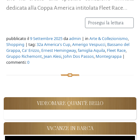
dedicata alla Coppa America intitolata Fleet Race...
Prosegui la lettura
pubblicato il
9 Settembre 2025
da
admin
| in
Arte & Collezionismo
,
Shopping
| tag:
32a America's Cup
,
Amerigo Vespucci
,
Bassano del
Grappa
,
Ca' Erizzo
,
Ernest Hemingway
,
famiglia Aquila
,
Fleet Race
,
Gruppo Richemont
,
Jean Alesi
,
John Dos Passos
,
Montegrappa
|
commenti:
0
VIDEOMARE QUANT'È BELLO
VACANZE IN BARCA