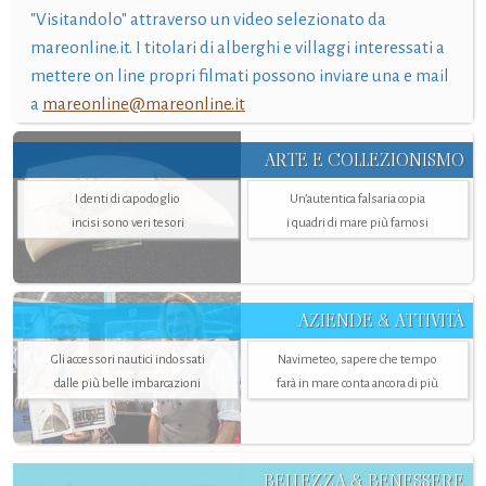
"Visitandolo" attraverso un video selezionato da
mareonline.it. I titolari di alberghi e villaggi interessati a
mettere on line propri filmati possono inviare una e mail
a
mareonline@mareonline.it
ARTE E COLLEZIONISMO
I denti di capodoglio
Un’autentica falsaria copia
incisi sono veri tesori
i quadri di mare più famosi
AZIENDE & ATTIVITÀ
Gli accessori nautici indossati
Navimeteo, sapere che tempo
dalle più belle imbarcazioni
farà in mare conta ancora di più
BELLEZZA & BENESSERE