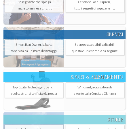
L'insegnante che spiega
Centro velico di Caprera,
il mare come nessun altro
tutti i segreti di acqua e vento
SERVIZI
Smart Boat Owner, la barca
Spiagge accessibili a disabili:
condivisa ha un mare di vantaggi
questa è un esempio da seguire
SPORT & ALLENAMENTO
Top Excite Technogym, per chi
Windsurf, a caccia di onde
vuol costruirsi un fisico da regata
e vento dalla Corsica a Okinawa
STORIE