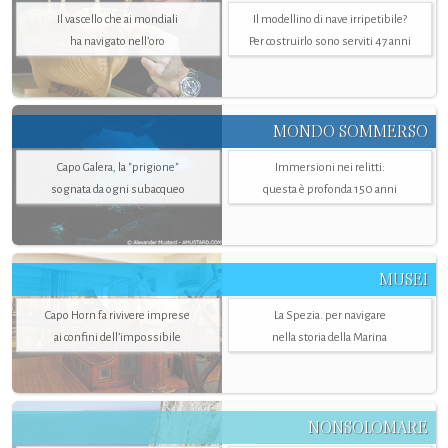
Il vascello che ai mondiali
Il modellino di nave irripetibile?
ha navigato nell’oro
Per costruirlo sono serviti 47 anni
MONDO SOMMERSO
Capo Galera, la "prigione"
Immersioni nei relitti:
sognata da ogni subacqueo
questa è profonda 150 anni
MUSEI
Capo Horn fa rivivere imprese
La Spezia. per navigare
ai confini dell’impossibile
nella storia della Marina
NONSOLOMARE