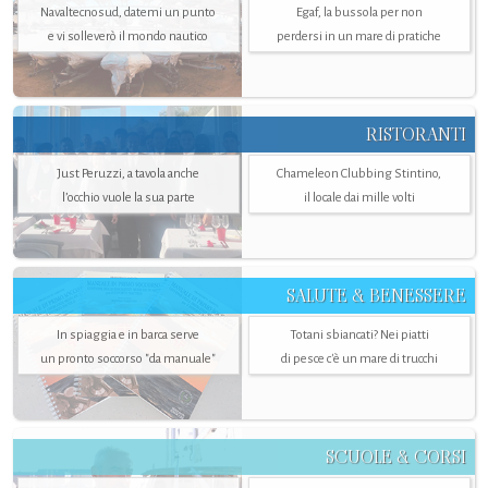
Navaltecnosud, datemi un punto
Egaf, la bussola per non
e vi solleverò il mondo nautico
perdersi in un mare di pratiche
RISTORANTI
Just Peruzzi, a tavola anche
Chameleon Clubbing Stintino,
l’occhio vuole la sua parte
il locale dai mille volti
SALUTE & BENESSERE
In spiaggia e in barca serve
Totani sbiancati? Nei piatti
un pronto soccorso "da manuale"
di pesce c'è un mare di trucchi
SCUOLE & CORSI