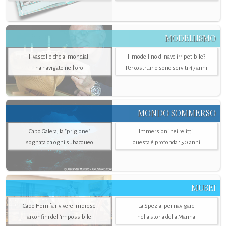
MODELLISMO
Il vascello che ai mondiali
Il modellino di nave irripetibile?
ha navigato nell’oro
Per costruirlo sono serviti 47 anni
MONDO SOMMERSO
Capo Galera, la "prigione"
Immersioni nei relitti:
sognata da ogni subacqueo
questa è profonda 150 anni
MUSEI
Capo Horn fa rivivere imprese
La Spezia. per navigare
ai confini dell’impossibile
nella storia della Marina