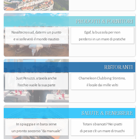
PRODOTTI & FORNITORI
Navaltecnosud, datemi un punto
Egaf, la bussola per non
e vi solleverò il mondo nautico
perdersi in un mare di pratiche
RISTORANTI
Just Peruzzi, a tavola anche
Chameleon Clubbing Stintino,
l’occhio vuole la sua parte
il locale dai mille volti
SALUTE & BENESSERE
In spiaggia e in barca serve
Totani sbiancati? Nei piatti
un pronto soccorso "da manuale"
di pesce c'è un mare di trucchi