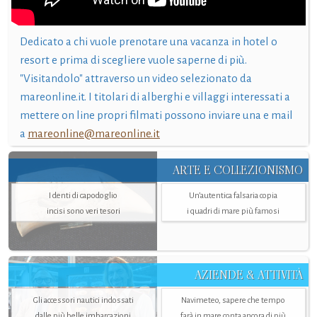
Dedicato a chi vuole prenotare una vacanza in hotel o
resort e prima di scegliere vuole saperne di più.
"Visitandolo" attraverso un video selezionato da
mareonline.it. I titolari di alberghi e villaggi interessati a
mettere on line propri filmati possono inviare una e mail
a
mareonline@mareonline.it
ARTE E COLLEZIONISMO
I denti di capodoglio
Un’autentica falsaria copia
incisi sono veri tesori
i quadri di mare più famosi
AZIENDE & ATTIVITÀ
Gli accessori nautici indossati
Navimeteo, sapere che tempo
dalle più belle imbarcazioni
farà in mare conta ancora di più