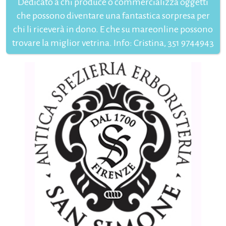
Dedicato a chi produce o commercializza oggetti
che possono diventare una fantastica sorpresa per
chi li riceverà in dono. E che su mareonline possono
trovare la miglior vetrina. Info: Cristina, 351 9744943