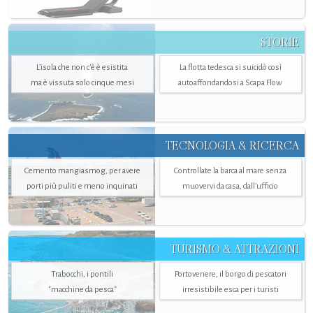
STORIE
L’isola che non c'è è esistita
La flotta tedesca si suicidò così
ma è vissuta solo cinque mesi
autoaffondandosi a Scapa Flow
TECNOLOGIA & RICERCA
Cemento mangiasmog, per avere
Controllate la barca al mare senza
porti più puliti e meno inquinati
muovervi da casa, dall’ufficio
TURISMO & ATTRAZIONI
Trabocchi, i pontili
Portovenere, il borgo di pescatori
"macchine da pesca"
irresistibile esca per i turisti