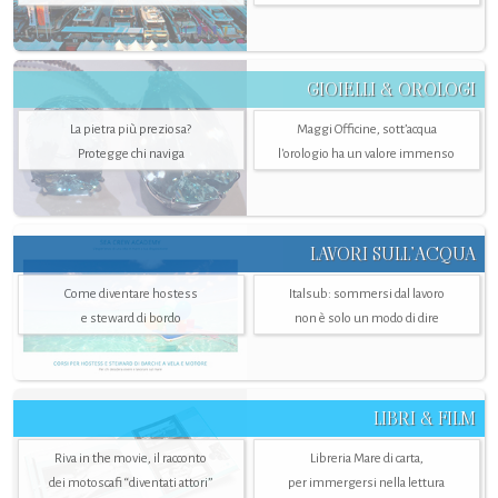
GIOIELLI & OROLOGI
La pietra più preziosa?
Maggi Officine, sott’acqua
Protegge chi naviga
l'orologio ha un valore immenso
LAVORI SULL’ACQUA
Come diventare hostess
Italsub: sommersi dal lavoro
e steward di bordo
non è solo un modo di dire
LIBRI & FILM
Riva in the movie, il racconto
Libreria Mare di carta,
dei motoscafi “diventati attori”
per immergersi nella lettura