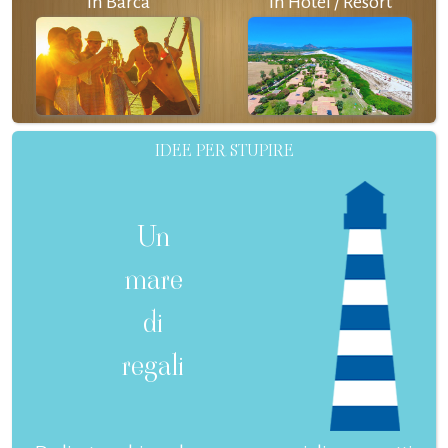
In Barca
In Hotel / Resort
IDEE PER STUPIRE
Un
mare
di
regali