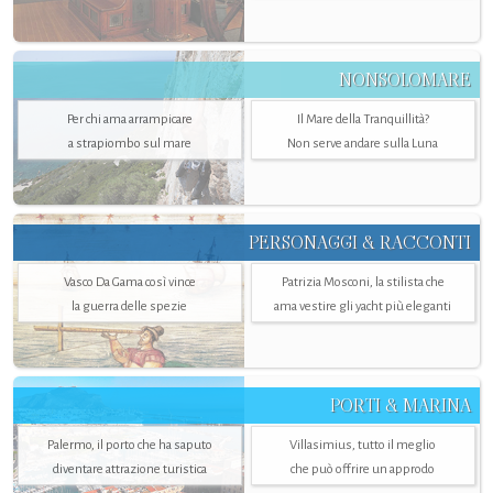
NONSOLOMARE
Per chi ama arrampicare
Il Mare della Tranquillità?
a strapiombo sul mare
Non serve andare sulla Luna
PERSONAGGI & RACCONTI
Vasco Da Gama così vince
Patrizia Mosconi, la stilista che
la guerra delle spezie
ama vestire gli yacht più eleganti
PORTI & MARINA
Palermo, il porto che ha saputo
Villasimius, tutto il meglio
diventare attrazione turistica
che può offrire un approdo