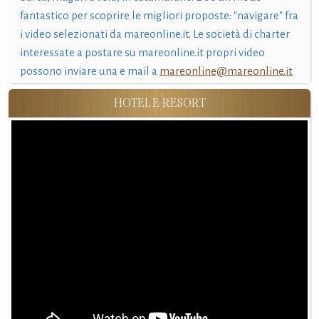
fantastico per scoprire le migliori proposte: "navigare" fra
i video selezionati da mareonline.it. Le società di charter
interessate a postare su mareonline.it propri video
possono inviare una e mail a
mareonline@mareonline.it
HOTEL E RESORT