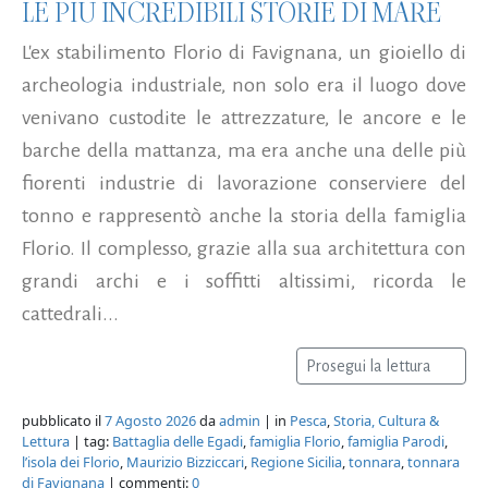
LE PIÙ INCREDIBILI STORIE DI MARE
L'ex stabilimento Florio di Favignana, un gioiello di
archeologia industriale, non solo era il luogo dove
venivano custodite le attrezzature, le ancore e le
barche della mattanza, ma era anche una delle più
fiorenti industrie di lavorazione conserviere del
tonno e rappresentò anche la storia della famiglia
Florio. Il complesso, grazie alla sua architettura con
grandi archi e i soffitti altissimi, ricorda le
cattedrali...
Prosegui la lettura
pubblicato il
7 Agosto 2026
da
admin
| in
Pesca
,
Storia, Cultura &
Lettura
| tag:
Battaglia delle Egadi
,
famiglia Florio
,
famiglia Parodi
,
l’isola dei Florio
,
Maurizio Bizziccari
,
Regione Sicilia
,
tonnara
,
tonnara
di Favignana
| commenti:
0