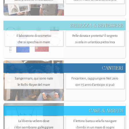
BELLEZZA & BENESSERE
Il laboratorio di cosmetici
Pelle dorata e protetta? Il segreto
che si specchia in mare
si cela in un’antica pietra Inca
CANTIERI
Sangermani, qui sono nate
Fincantieri, raggiungere Net zero
le Rolls-Royce del mare
con 15 anni d'anticipo si può
CASE & ARREDI
La libreria-veliero dove
Il lettino barca a vela fa navigare
i libri sembrano galleggiare
i bimbi in un mare di sogni