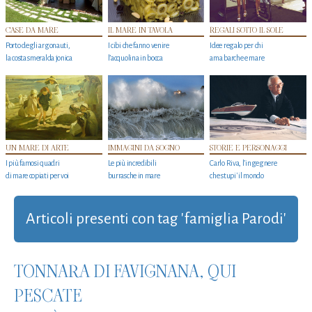
CASE DA MARE
IL MARE IN TAVOLA
REGALI SOTTO IL SOLE
Porto degli argonauti,
I cibi che fanno venire
Idee regalo per chi
la costa smeralda jonica
l’acquolina in bocca
ama barche e mare
UN MARE DI ARTE
IMMAGINI DA SOGNO
STORIE E PERSONAGGI
I più famosi quadri
Le più incredibili
Carlo Riva, l’ingegnere
di mare copiati per voi
burrasche in mare
che stupi' il mondo
Articoli presenti con tag 'famiglia Parodi'
TONNARA DI FAVIGNANA, QUI
PESCATE