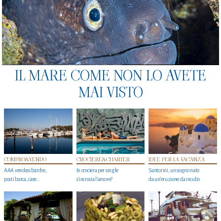
IL MARE COME NON LO AVETE
MAI VISTO
COMPRO&VENDO
CROCIERE&CHARTER
IDEE PER LA VACANZA
AAA vendesi barche,
In crociera per single
Santorini, un sogno nato
posti barca, case…
s'incrocia l’amore?
da un’eruzione da incubo