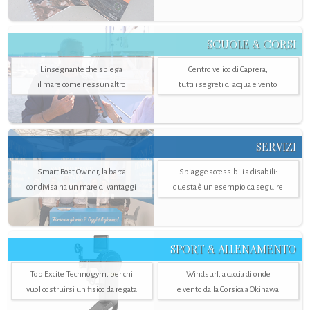
SCUOLE & CORSI
L'insegnante che spiega
Centro velico di Caprera,
il mare come nessun altro
tutti i segreti di acqua e vento
SERVIZI
Smart Boat Owner, la barca
Spiagge accessibili a disabili:
condivisa ha un mare di vantaggi
questa è un esempio da seguire
SPORT & ALLENAMENTO
Top Excite Technogym, per chi
Windsurf, a caccia di onde
vuol costruirsi un fisico da regata
e vento dalla Corsica a Okinawa