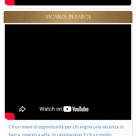
VACANZE IN BARCA
C'è un mare di opportunità per chi sogna una vacanza in
barca, magari a vela, in catamarano. E c'è un modo