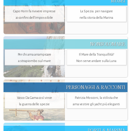
MUSEI
Capo Horn fa rivivere imprese
La Spezia. per navigare
ai confini dell’impossibile
nella storia della Marina
NONSOLOMARE
Per chi ama arrampicare
Il Mare della Tranquillità?
a strapiombo sul mare
Non serve andare sulla Luna
PERSONAGGI & RACCONTI
Vasco Da Gama così vince
Patrizia Mosconi, la stilista che
la guerra delle spezie
ama vestire gli yacht più eleganti
PORTI & MARINA