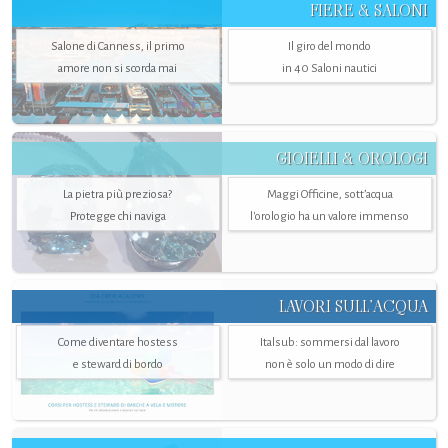
FIERE & SALONI
Salone di Canness, il primo
Il giro del mondo
amore non si scorda mai
in 40 Saloni nautici
GIOIELLI & OROLOGI
La pietra più preziosa?
Maggi Officine, sott’acqua
Protegge chi naviga
l'orologio ha un valore immenso
LAVORI SULL’ACQUA
Come diventare hostess
Italsub: sommersi dal lavoro
e steward di bordo
non è solo un modo di dire