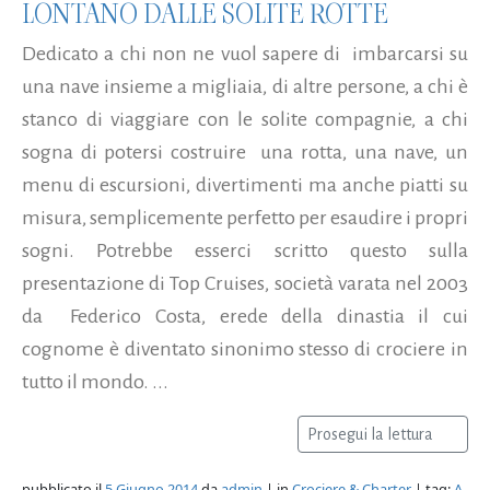
LONTANO DALLE SOLITE ROTTE
Dedicato a chi non ne vuol sapere di imbarcarsi su
una nave insieme a migliaia, di altre persone, a chi è
stanco di viaggiare con le solite compagnie, a chi
sogna di potersi costruire una rotta, una nave, un
menu di escursioni, divertimenti ma anche piatti su
misura, semplicemente perfetto per esaudire i propri
sogni. Potrebbe esserci scritto questo sulla
presentazione di Top Cruises, società varata nel 2003
da Federico Costa, erede della dinastia il cui
cognome è diventato sinonimo stesso di crociere in
tutto il mondo. ...
Prosegui la lettura
pubblicato il
5 Giugno 2014
da
admin
| in
Crociere & Charter
| tag:
A-