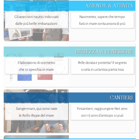
AZIENDE & ATTIVITÀ
Gli accessori nautici indossati
Navimeteo, sapere che tempo
dalle più belle imbarcazioni
farà in mare conta ancora di più
BELLEZZA & BENESSERE
Il laboratorio di cosmetici
Pelle dorata e protetta? Il segreto
che si specchia in mare
si cela in un’antica pietra Inca
CANTIERI
Sangermani, qui sono nate
Fincantieri, raggiungere Net zero
le Rolls-Royce del mare
con 15 anni d'anticipo si può