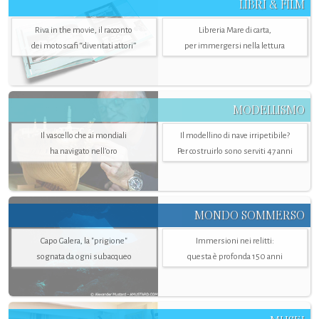
LIBRI & FILM
Riva in the movie, il racconto
Libreria Mare di carta,
dei motoscafi “diventati attori”
per immergersi nella lettura
MODELLISMO
Il vascello che ai mondiali
Il modellino di nave irripetibile?
ha navigato nell’oro
Per costruirlo sono serviti 47 anni
MONDO SOMMERSO
Capo Galera, la "prigione"
Immersioni nei relitti:
sognata da ogni subacqueo
questa è profonda 150 anni