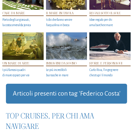
CASE DA MARE
IL MARE IN TAVOLA
REGALI SOTTO IL SOLE
Porto degli argonauti,
I cibi che fanno venire
Idee regalo per chi
la costa smeralda jonica
l’acquolina in bocca
ama barche e mare
UN MARE DI ARTE
IMMAGINI DA SOGNO
STORIE E PERSONAGGI
I più famosi quadri
Le più incredibili
Carlo Riva, l’ingegnere
di mare copiati per voi
burrasche in mare
che stupi' il mondo
Articoli presenti con tag 'Federico Costa'
TOP CRUISES, PER CHI AMA
NAVIGARE