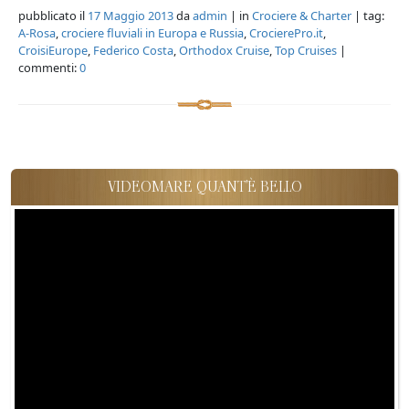
pubblicato il
17 Maggio 2013
da
admin
| in
Crociere & Charter
| tag:
A-Rosa
,
crociere fluviali in Europa e Russia
,
CrocierePro.it
,
CroisiEurope
,
Federico Costa
,
Orthodox Cruise
,
Top Cruises
|
commenti:
0
VIDEOMARE QUANT'È BELLO