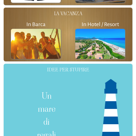
LA VACANZA
In Barca
In Hotel / Resort
IDEE PER STUPIRE
Un
mare
di
regali