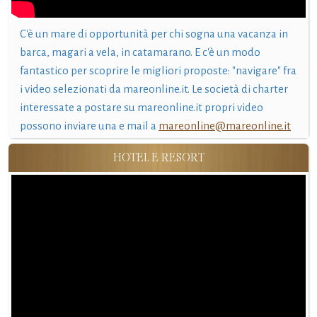
C'è un mare di opportunità per chi sogna una vacanza in
barca, magari a vela, in catamarano. E c'è un modo
fantastico per scoprire le migliori proposte: "navigare" fra
i video selezionati da mareonline.it. Le società di charter
interessate a postare su mareonline.it propri video
possono inviare una e mail a
mareonline@mareonline.it
HOTEL E RESORT