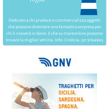
Dedicato a chi produce o commercializza oggetti
che possono diventare una fantastica sorpresa per
chi li riceverà in dono. E che su mareonline possono
trovare la miglior vetrina. Info: Cristina, 351 9744943