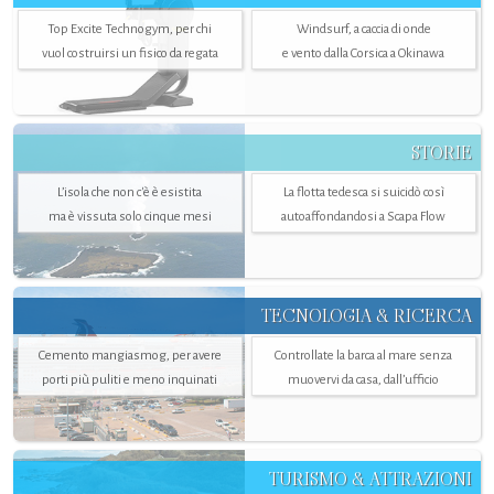
Top Excite Technogym, per chi
Windsurf, a caccia di onde
vuol costruirsi un fisico da regata
e vento dalla Corsica a Okinawa
STORIE
L’isola che non c'è è esistita
La flotta tedesca si suicidò così
ma è vissuta solo cinque mesi
autoaffondandosi a Scapa Flow
TECNOLOGIA & RICERCA
Cemento mangiasmog, per avere
Controllate la barca al mare senza
porti più puliti e meno inquinati
muovervi da casa, dall’ufficio
TURISMO & ATTRAZIONI