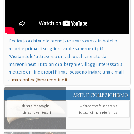
Dedicato a chi vuole prenotare una vacanza in hotel o
resort e prima di scegliere vuole saperne di più.
"Visitandolo" attraverso un video selezionato da
mareonline.it. I titolari di alberghi e villaggi interessati a
mettere on line propri filmati possono inviare una e mail
a
mareonline@mareonline.it
ARTE E COLLEZIONISMO
I denti di capodoglio
Un’autentica falsaria copia
incisi sono veri tesori
i quadri di mare più famosi