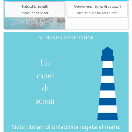
Trabocchi, i pontili
Portovenere, il borgo di pescatori
"macchine da pesca"
irresistibile esca per i turisti
MI MANDA MAREONLINE
Un
mare
di
sconti
Siete titolari di un'attività legata al mare: