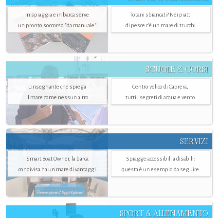
In spiaggia e in barca serve
Totani sbiancati? Nei piatti
un pronto soccorso "da manuale"
di pesce c'è un mare di trucchi
SCUOLE & CORSI
L'insegnante che spiega
Centro velico di Caprera,
il mare come nessun altro
tutti i segreti di acqua e vento
SERVIZI
Smart Boat Owner, la barca
Spiagge accessibili a disabili:
condivisa ha un mare di vantaggi
questa è un esempio da seguire
SPORT & ALLENAMENTO