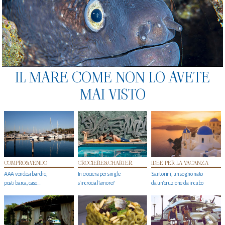
IL MARE COME NON LO AVETE
MAI VISTO
COMPRO&VENDO
CROCIERE&CHARTER
IDEE PER LA VACANZA
AAA vendesi barche,
In crociera per single
Santorini, un sogno nato
posti barca, case…
s'incrocia l’amore?
da un’eruzione da incubo