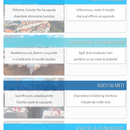
Palermo, il porto che ha saputo
Villasimius, tutto il meglio
diventare attrazione turistica
che può offrire un approdo
PRODOTTI & FORNITORI
Navaltecnosud, datemi un punto
Egaf, la bussola per non
e vi solleverò il mondo nautico
perdersi in un mare di pratiche
RISTORANTI
Just Peruzzi, a tavola anche
Chameleon Clubbing Stintino,
l’occhio vuole la sua parte
il locale dai mille volti
SALUTE & BENESSERE