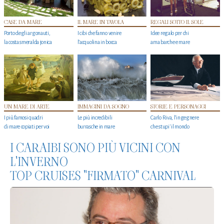
CASE DA MARE
IL MARE IN TAVOLA
REGALI SOTTO IL SOLE
Porto degli argonauti,
I cibi che fanno venire
Idee regalo per chi
la costa smeralda jonica
l’acquolina in bocca
ama barche e mare
UN MARE DI ARTE
IMMAGINI DA SOGNO
STORIE E PERSONAGGI
I più famosi quadri
Le più incredibili
Carlo Riva, l’ingegnere
di mare copiati per voi
burrasche in mare
che stupi' il mondo
I CARAIBI SONO PIÙ VICINI CON
L'INVERNO
TOP CRUISES "FIRMATO" CARNIVAL