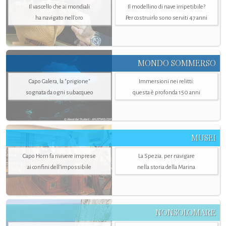
Il vascello che ai mondiali
Il modellino di nave irripetibile?
ha navigato nell’oro
Per costruirlo sono serviti 47 anni
MONDO SOMMERSO
Capo Galera, la "prigione"
Immersioni nei relitti:
sognata da ogni subacqueo
questa è profonda 150 anni
MUSEI
Capo Horn fa rivivere imprese
La Spezia. per navigare
ai confini dell’impossibile
nella storia della Marina
NONSOLOMARE