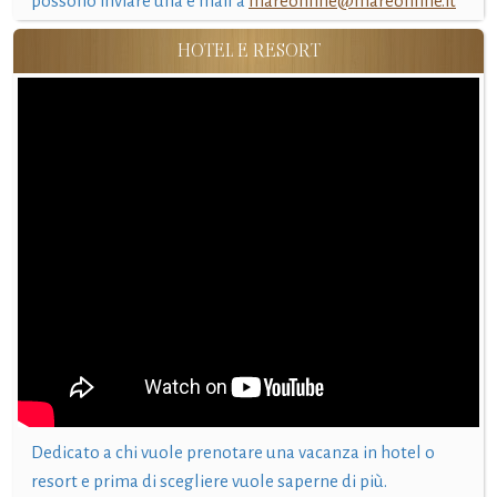
possono inviare una e mail a
mareonline@mareonline.it
HOTEL E RESORT
Dedicato a chi vuole prenotare una vacanza in hotel o
resort e prima di scegliere vuole saperne di più.