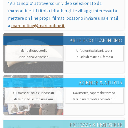
"Visitandolo" attraverso un video selezionato da
mareonline.it. I titolari di alberghi e villaggi interessati a
mettere on line propri filmati possono inviare una e mail
a
mareonline@mareonline.it
ARTE E COLLEZIONISMO
I denti di capodoglio
Un’autentica falsaria copia
incisi sono veri tesori
i quadri di mare più famosi
AZIENDE & ATTIVITÀ
Gli accessori nautici indossati
Navimeteo, sapere che tempo
dalle più belle imbarcazioni
farà in mare conta ancora di più
BELLEZZA & BENESSERE