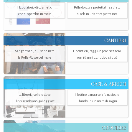
Il laboratorio di cosmetici
Pelle dorata e protetta? Il segreto
che si specchia in mare
si cela in un’antica pietra Inca
CANTIERI
Sangermani, qui sono nate
Fincantieri, raggiungere Net zero
le Rolls-Royce del mare
con 15 anni d'anticipo si può
CASE & ARREDI
La libreria-veliero dove
Il lettino barca a vela fa navigare
i libri sembrano galleggiare
i bimbi in un mare di sogni
CROCIERE