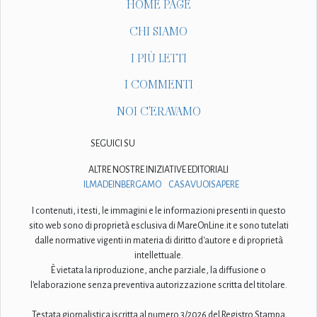
HOME PAGE
CHI SIAMO
I PIÙ LETTI
I COMMENTI
NOI C'ERAVAMO
SEGUICI SU
ALTRE NOSTRE INIZIATIVE EDITORIALI
ILMADEINBERGAMO
CASAVUOISAPERE
I contenuti, i testi, le immagini e le informazioni presenti in questo
sito web sono di proprietà esclusiva di MareOnLine.it e sono tutelati
dalle normative vigenti in materia di diritto d'autore e di proprietà
intellettuale.
È vietata la riproduzione, anche parziale, la diffusione o
l'elaborazione senza preventiva autorizzazione scritta del titolare.
Testata giornalistica iscritta al numero 3/2026 del Registro Stampa