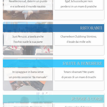
Navaltecnosud, datemi un punto
Egaf, la bussola per non
e vi solleverò il mondo nautico
perdersi in un mare di pratiche
RISTORANTI
Just Peruzzi, a tavola anche
Chameleon Clubbing Stintino,
l’occhio vuole la sua parte
il locale dai mille volti
SALUTE & BENESSERE
In spiaggia e in barca serve
Totani sbiancati? Nei piatti
un pronto soccorso "da manuale"
di pesce c'è un mare di trucchi
SCUOLE & CORSI