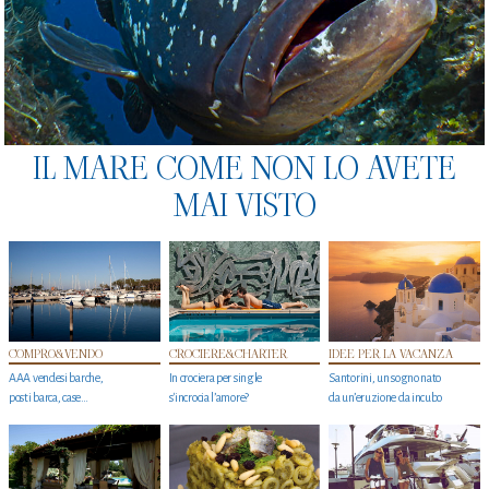
IL MARE COME NON LO AVETE
MAI VISTO
COMPRO&VENDO
CROCIERE&CHARTER
IDEE PER LA VACANZA
AAA vendesi barche,
In crociera per single
Santorini, un sogno nato
posti barca, case…
s'incrocia l’amore?
da un’eruzione da incubo