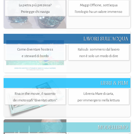
La pietra più preziosa?
Maggi Officine, sott’acqua
Protegge chi naviga
l'orologio ha un valore immenso
LAVORI SULL’ACQUA
Come diventare hostess
Italsub: sommersi dal lavoro
e steward di bordo
non è solo un modo di dire
LIBRI & FILM
Riva in the movie, il racconto
Libreria Mare di carta,
dei motoscafi “diventati attori”
per immergersi nella lettura
MODELLISMO