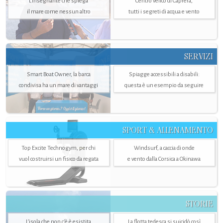
L'insegnante che spiega
Centro velico di Caprera,
il mare come nessun altro
tutti i segreti di acqua e vento
SERVIZI
Smart Boat Owner, la barca
Spiagge accessibili a disabili:
condivisa ha un mare di vantaggi
questa è un esempio da seguire
SPORT & ALLENAMENTO
Top Excite Technogym, per chi
Windsurf, a caccia di onde
vuol costruirsi un fisico da regata
e vento dalla Corsica a Okinawa
STORIE
L’isola che non c'è è esistita
La flotta tedesca si suicidò così