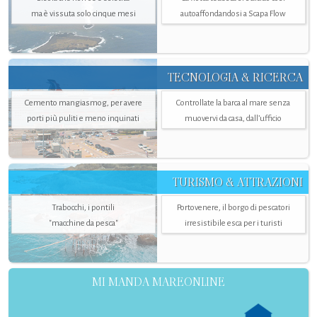
ma è vissuta solo cinque mesi
autoaffondandosi a Scapa Flow
TECNOLOGIA & RICERCA
Cemento mangiasmog, per avere
Controllate la barca al mare senza
porti più puliti e meno inquinati
muovervi da casa, dall’ufficio
TURISMO & ATTRAZIONI
Trabocchi, i pontili
Portovenere, il borgo di pescatori
"macchine da pesca"
irresistibile esca per i turisti
MI MANDA MAREONLINE