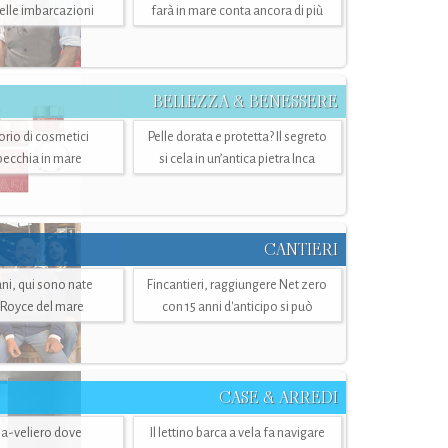
belle imbarcazioni
farà in mare conta ancora di più
BELLEZZA & BENESSERE
torio di cosmetici
Pelle dorata e protetta? Il segreto
specchia in mare
si cela in un’antica pietra Inca
CANTIERI
i, qui sono nate
Fincantieri, raggiungere Net zero
-Royce del mare
con 15 anni d'anticipo si può
CASE & ARREDI
ria-veliero dove
Il lettino barca a vela fa navigare