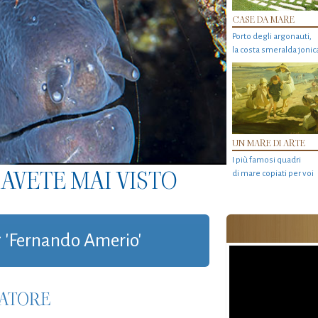
CASE DA MARE
Porto degli argonauti,
la costa smeralda jonic
UN MARE DI ARTE
I più famosi quadri
AVETE MAI VISTO
di mare copiati per voi
ag 'Fernando Amerio'
ATORE