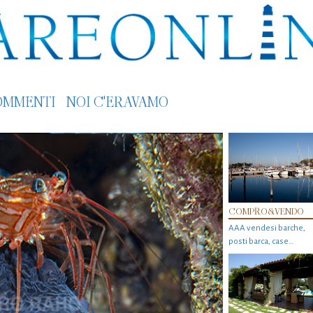
OMMENTI
NOI C'ERAVAMO
COMPRO&VENDO
AAA vendesi barche,
posti barca, case…