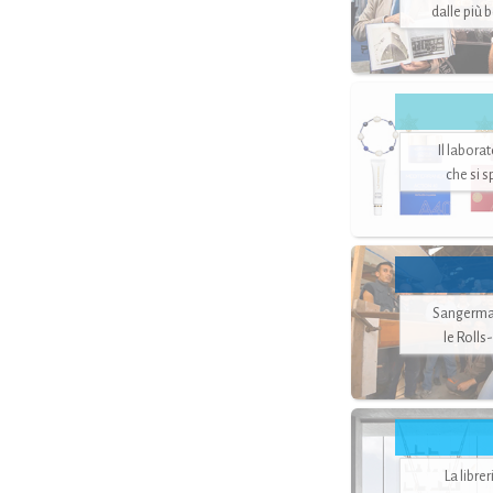
dalle più 
Il labora
che si 
Sangerman
le Rolls
La libre