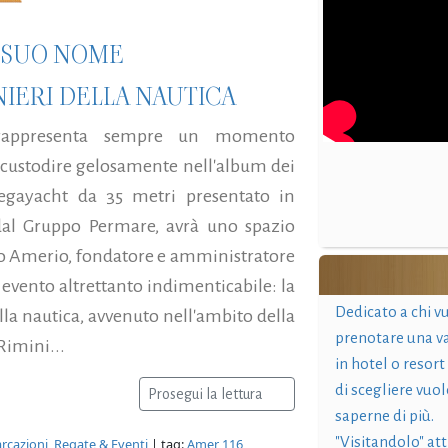
L SUO NOME
NIERI DELLA NAUTICA
rappresenta sempre un momento
a custodire gelosamente nell'album dei
egayacht da 35 metri presentato in
dal Gruppo Permare, avrà uno spazio
ndo Amerio, fondatore e amministratore
 evento altrettanto indimenticabile: la
Dedicato a chi v
lla nautica, avvenuto nell'ambito della
prenotare una v
Rimini...
in hotel o resort
di scegliere vuol
Prosegui la lettura
saperne di più.
"Visitandolo" at
rcazioni
,
Regate & Eventi
| tag:
Amer 116
,