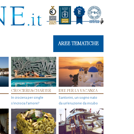
AREE TEMATICHE
CROCIERE&CHARTER
IDEE PER LA VACANZA
In crociera per single
Santorini, un sogno nato
s'incrocia l’amore?
da un’eruzione da incubo