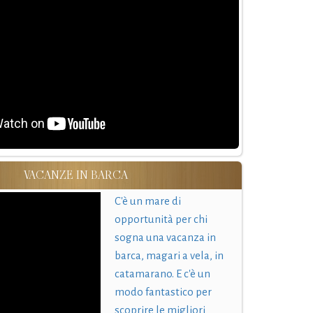
VACANZE IN BARCA
C'è un mare di
opportunità per chi
sogna una vacanza in
barca, magari a vela, in
catamarano. E c'è un
modo fantastico per
scoprire le migliori