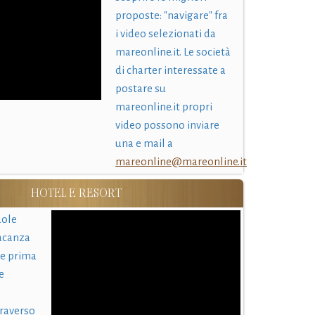
proposte: "navigare" fra
i video selezionati da
mareonline.it. Le società
di charter interessate a
postare su
mareonline.it propri
video possono inviare
una e mail a
mareonline@mareonline.it
HOTEL E RESORT
uole
acanza
 e prima
e
traverso