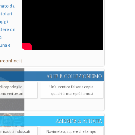
nato da
itolari
laggi
ttere on
ti
una e
eonline.it
ARTE E COLLEZIONISMO
i di capodoglio
Un’autentica falsaria copia
sono veri tesori
i quadri di mare più famosi
AZIENDE & ATTIVITÀ
ri nautici indossati
Navimeteo, sapere che tempo