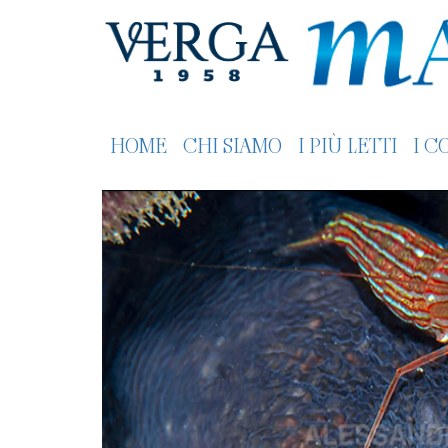
HOME
CHI SIAMO
I PIÙ LETTI
I C