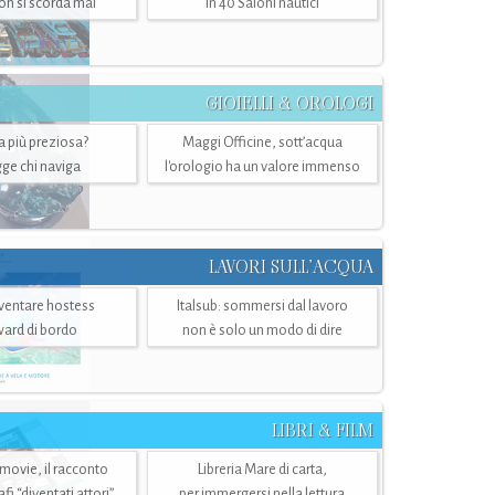
n si scorda mai
in 40 Saloni nautici
GIOIELLI & OROLOGI
ra più preziosa?
Maggi Officine, sott’acqua
ge chi naviga
l'orologio ha un valore immenso
LAVORI SULL’ACQUA
ventare hostess
Italsub: sommersi dal lavoro
ward di bordo
non è solo un modo di dire
LIBRI & FILM
 movie, il racconto
Libreria Mare di carta,
i “diventati attori”
per immergersi nella lettura