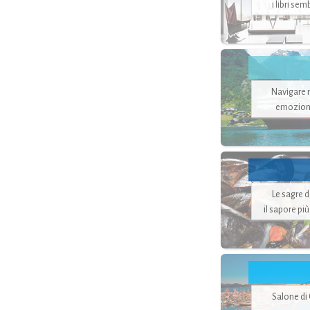
i libri se
Navigare ne
emozion
Le sagre 
il sapore pi
Salone di