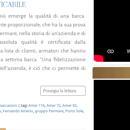
ICABILE
più emerge la qualità di una barca.
te proporzionale, che ha la sua prova
ermare, nella storia di un'azienda e di
soluta qualità è certificata dalla
ga lista di clienti, armatori che hanno
 la settima barca. "Una fidelizzazione
dell’azienda, è ciò che ci permette di
.
Prosegui la lettura
barcazioni
| tag:
Amer 116
,
Amer 72
,
Amer 92
,
o
,
Fernando Amerio
,
gruppo Permare
,
Porto Sole
,