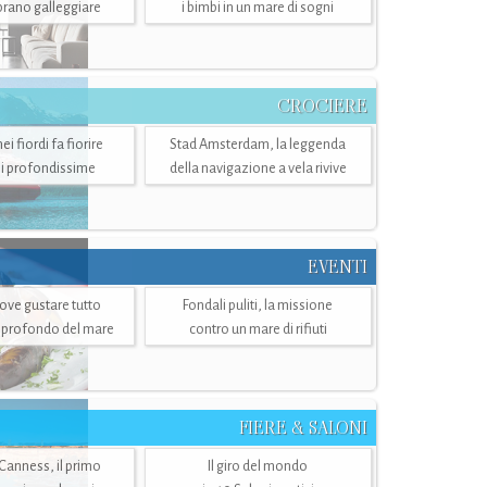
mbrano galleggiare
i bimbi in un mare di sogni
CROCIERE
i fiordi fa fiorire
Stad Amsterdam, la leggenda
i profondissime
della navigazione a vela rivive
EVENTI
dove gustare tutto
Fondali puliti, la missione
ù profondo del mare
contro un mare di rifiuti
FIERE & SALONI
 Canness, il primo
Il giro del mondo