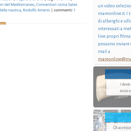
eri del Mediterraneo
,
Convention Ucina Satec
un video selezio
della nautica
,
Rodolfo Amerio
| commenti:
1
mareonline.it. I t
di alberghi e vil
interessati a me
line propri filma
possono inviare 
mail a
mareonline@mar
I dent
incisi 
Gli accesso