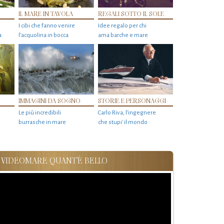
IL MARE IN TAVOLA
REGALI SOTTO IL SOLE
I cibi che fanno venire
Idee regalo per chi
a
l’acquolina in bocca
ama barche e mare
IMMAGINI DA SOGNO
STORIE E PERSONAGGI
Le più incredibili
Carlo Riva, l’ingegnere
burrasche in mare
che stupi' il mondo
VIDEOMARE QUANT'È BELLO