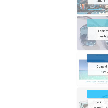
amore no
La piet
Proteg
Come di
e ste
Riva in the
dei motoscaf