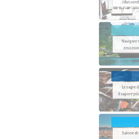
i libri se
Navigare ne
emozion
Le sagre 
il sapore pi
Salone di