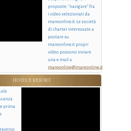
proposte: "navigare" fra
i video selezionati da
mareonline.it. Le società
di charter interessate a
postare su
mareonline.it propri
video possono inviare
una e mail a
mareonline@mareonline.it
HOTEL E RESORT
uole
acanza
 e prima
e
traverso