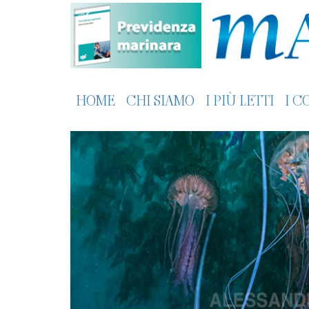
HOME
CHI SIAMO
I PIÙ LETTI
I C