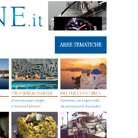
AREE TEMATICHE
CROCIERE&CHARTER
IDEE PER LA VACANZA
In crociera per single
Santorini, un sogno nato
s'incrocia l’amore?
da un’eruzione da incubo