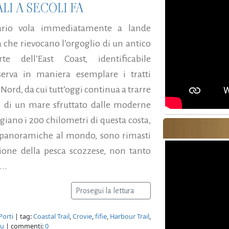
I A SECOLI FA
ario vola immediatamente a lande
a che rievocano l’orgoglio di un antico
dell’East Coast, identificabile
serva in maniera esemplare i tratti
 Nord, da cui tutt’oggi continua a trarre
e di un mare sfruttato dalle moderne
ggiano i 200 chilometri di questa costa,
ù panoramiche al mondo, sono rimasti
zione della pesca scozzese, non tanto
..
Prosegui la lettura
Porti
| tag:
Coastal Trail
,
Crovie
,
fifie
,
Harbour Trail
,
lu
| commenti:
0