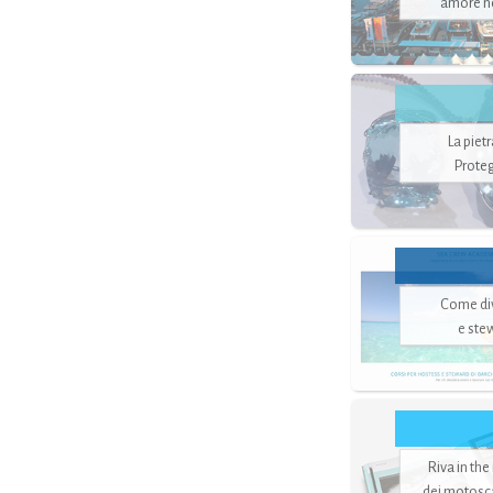
amore no
La piet
Proteg
Come di
e ste
Riva in the
dei motoscaf