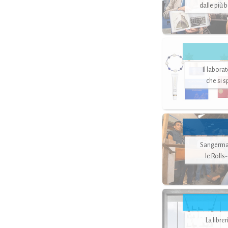
dalle più 
Il labora
che si 
Sangerman
le Rolls
La libre