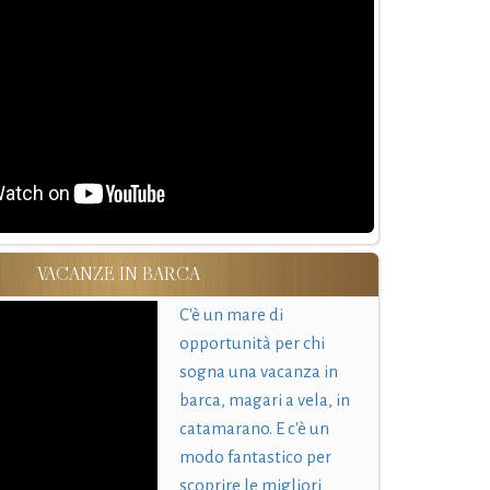
VACANZE IN BARCA
C'è un mare di
opportunità per chi
sogna una vacanza in
barca, magari a vela, in
catamarano. E c'è un
modo fantastico per
scoprire le migliori