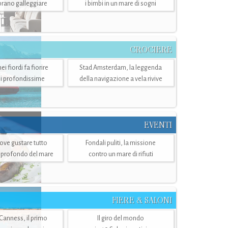
mbrano galleggiare
i bimbi in un mare di sogni
CROCIERE
i fiordi fa fiorire
Stad Amsterdam, la leggenda
i profondissime
della navigazione a vela rivive
EVENTI
dove gustare tutto
Fondali puliti, la missione
ù profondo del mare
contro un mare di rifiuti
FIERE & SALONI
 Canness, il primo
Il giro del mondo