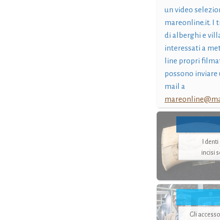
un video selezio
mareonline.it. I t
di alberghi e vil
interessati a me
line propri filma
possono inviare 
mail a
mareonline@mar
I dent
incisi 
Gli accesso