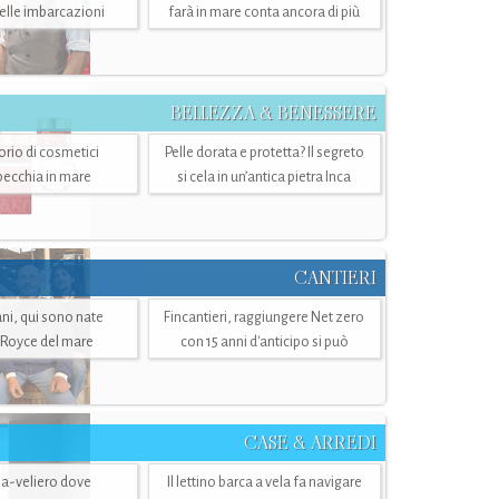
belle imbarcazioni
farà in mare conta ancora di più
BELLEZZA & BENESSERE
torio di cosmetici
Pelle dorata e protetta? Il segreto
specchia in mare
si cela in un’antica pietra Inca
CANTIERI
i, qui sono nate
Fincantieri, raggiungere Net zero
-Royce del mare
con 15 anni d'anticipo si può
CASE & ARREDI
ria-veliero dove
Il lettino barca a vela fa navigare