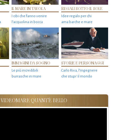
IL MARE IN TAVOLA
REGALI SOTTO IL SOLE
I cibi che fanno venire
Idee regalo per chi
a
l’acquolina in bocca
ama barche e mare
IMMAGINI DA SOGNO
STORIE E PERSONAGGI
Le più incredibili
Carlo Riva, l’ingegnere
burrasche in mare
che stupi' il mondo
VIDEOMARE QUANT'È BELLO