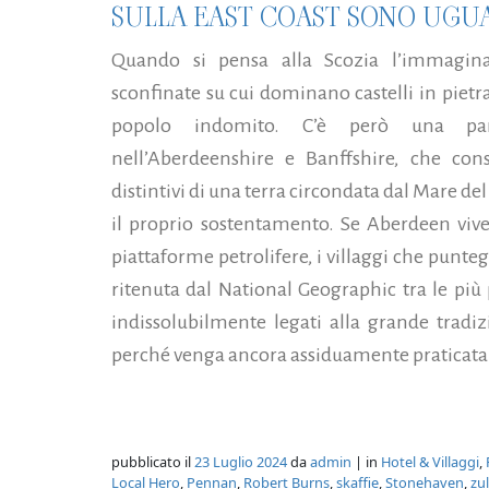
SULLA EAST COAST SONO UGUAL
Quando si pensa alla Scozia l’immagin
sconfinate su cui dominano castelli in pietr
popolo indomito. C’è però una parte 
nell’Aberdeenshire e Banffshire, che con
distintivi di una terra circondata dal Mare del
il proprio sostentamento. Se Aberdeen viv
piattaforme petrolifere, i villaggi che punte
ritenuta dal National Geographic tra le pi
indissolubilmente legati alla grande tradi
perché venga ancora assiduamente praticata.
pubblicato il
23 Luglio 2024
da
admin
| in
Hotel & Villaggi
,
Local Hero
,
Pennan
,
Robert Burns
,
skaffie
,
Stonehaven
,
zu