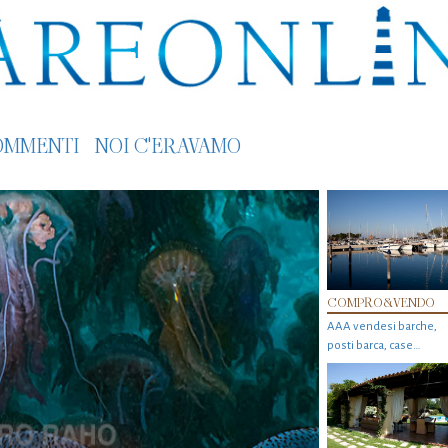
OMMENTI
NOI C'ERAVAMO
COMPRO&VENDO
AAA vendesi barche,
posti barca, case…