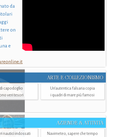
nato da
itolari
laggi
ttere on
ti
una e
eonline.it
ARTE E COLLEZIONISMO
i di capodoglio
Un’autentica falsaria copia
sono veri tesori
i quadri di mare più famosi
AZIENDE & ATTIVITÀ
ri nautici indossati
Navimeteo, sapere che tempo