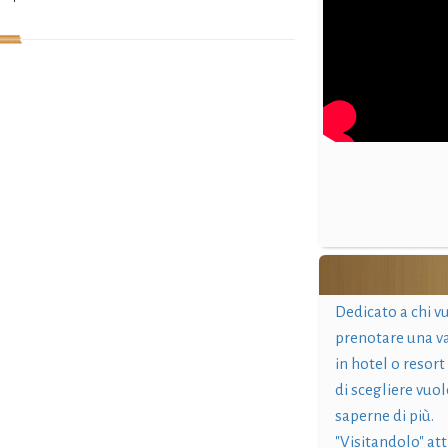
Dedicato a chi v
prenotare una v
in hotel o resort
di scegliere vuol
saperne di più.
"Visitandolo" at