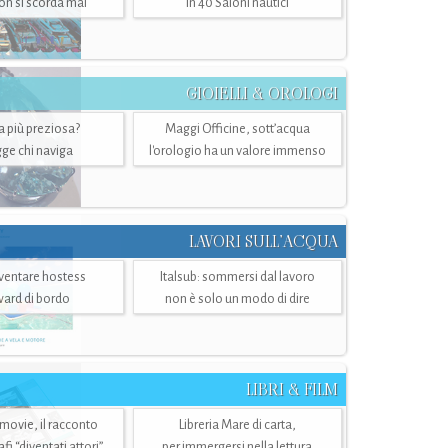
n si scorda mai
in 40 Saloni nautici
GIOIELLI & OROLOGI
ra più preziosa?
Maggi Officine, sott’acqua
ge chi naviga
l'orologio ha un valore immenso
LAVORI SULL’ACQUA
ventare hostess
Italsub: sommersi dal lavoro
ward di bordo
non è solo un modo di dire
LIBRI & FILM
 movie, il racconto
Libreria Mare di carta,
i “diventati attori”
per immergersi nella lettura