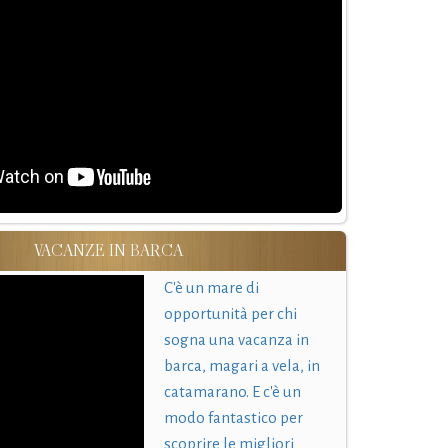
VACANZE IN BARCA
C'è un mare di
opportunità per chi
sogna una vacanza in
barca, magari a vela, in
catamarano. E c'è un
modo fantastico per
scoprire le migliori