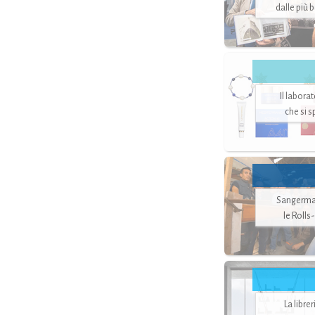
dalle più 
Il labora
che si 
Sangerman
le Rolls
La libre