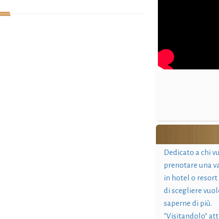
Dedicato a chi v
prenotare una v
in hotel o resort
di scegliere vuol
saperne di più.
"Visitandolo" at