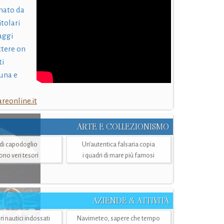
nato da
itolari
laggi
ttere on
ti
una e
eonline.it
ARTE E COLLEZIONISMO
i di capodoglio
Un’autentica falsaria copia
sono veri tesori
i quadri di mare più famosi
AZIENDE & ATTIVITÀ
ri nautici indossati
Navimeteo, sapere che tempo