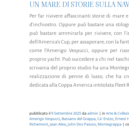
UN MARE DI STORIE SULLA NA
Per far rivivere affascinanti storie di mare
d'inchiostro. Oppure può bastare una stilog
può bastare ammirarla per rivivere, con l
dell'America's Cup, per assaporare, con la fanta
come l'Amerigo Vespucci, oppure per riass
proprio yacht. Può succedere a chi nel tasch
scrivania del proprio studio ha una Montegra
realizzazione di penne di lusso, che ha cr
dedicata alla Coppa America intitolata Fleet R
pubblicato il
9 Settembre 2025
da
admin
| in
Arte & Collez
Amerigo Vespucci
,
Bassano del Grappa
,
Ca' Erizzo
,
Ernest
Richemont
,
Jean Alesi
,
John Dos Passos
,
Montegrappa
| c