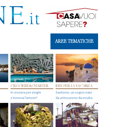
AREE TEMATICHE
CROCIERE&CHARTER
IDEE PER LA VACANZA
In crociera per single
Santorini, un sogno nato
s'incrocia l’amore?
da un’eruzione da incubo