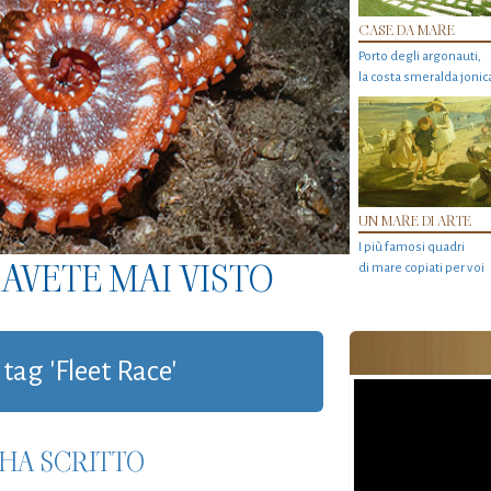
CASE DA MARE
Porto degli argonauti,
la costa smeralda jonic
UN MARE DI ARTE
I più famosi quadri
AVETE MAI VISTO
di mare copiati per voi
 tag 'Fleet Race'
HA SCRITTO