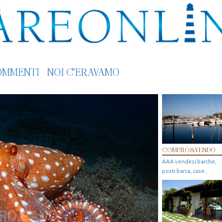
OMMENTI
NOI C'ERAVAMO
COMPRO&VENDO
AAA vendesi barche,
posti barca, case…