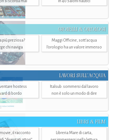
n si scorda mai
in 40 Saloni nautici
GIOIELLI & OROLOGI
ra più preziosa?
Maggi Officine, sott’acqua
ge chi naviga
l'orologio ha un valore immenso
LAVORI SULL’ACQUA
ventare hostess
Italsub: sommersi dal lavoro
ward di bordo
non è solo un modo di dire
LIBRI & FILM
 movie, il racconto
Libreria Mare di carta,
i “diventati attori”
per immergersi nella lettura