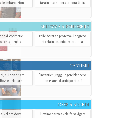
belle imbarcazioni
farà in mare conta ancora di più
BELLEZZA & BENESSERE
torio di cosmetici
Pelle dorata e protetta? Il segreto
specchia in mare
si cela in un’antica pietra Inca
CANTIERI
i, qui sono nate
Fincantieri, raggiungere Net zero
-Royce del mare
con 15 anni d'anticipo si può
CASE & ARREDI
ria-veliero dove
Il lettino barca a vela fa navigare