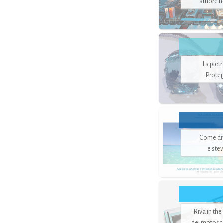
amore no
La piet
Proteg
Come di
e ste
Riva in the
dei motoscaf