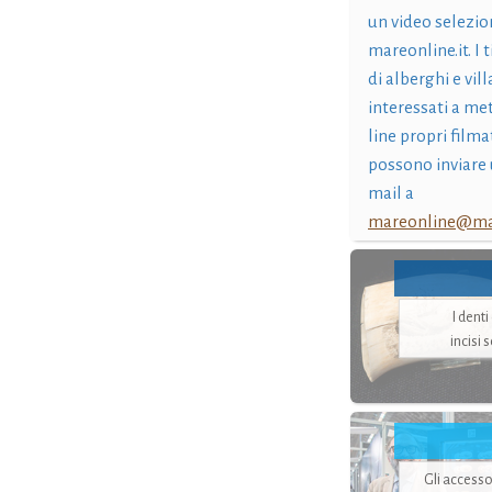
un video selezio
mareonline.it. I t
di alberghi e vil
interessati a me
line propri filma
possono inviare 
mail a
mareonline@mar
I dent
incisi 
Gli accesso