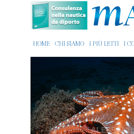
HOME
CHI SIAMO
I PIÙ LETTI
I C