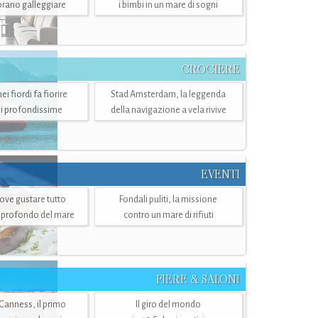
mbrano galleggiare
i bimbi in un mare di sogni
CROCIERE
i fiordi fa fiorire
Stad Amsterdam, la leggenda
i profondissime
della navigazione a vela rivive
EVENTI
dove gustare tutto
Fondali puliti, la missione
ù profondo del mare
contro un mare di rifiuti
FIERE & SALONI
 Canness, il primo
Il giro del mondo