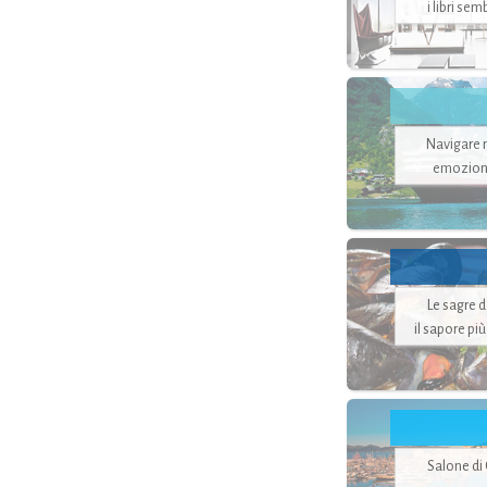
i libri se
Navigare ne
emozion
Le sagre 
il sapore pi
Salone di