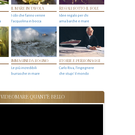
IL MARE IN TAVOLA
REGALI SOTTO IL SOLE
I cibi che fanno venire
Idee regalo per chi
a
l’acquolina in bocca
ama barche e mare
IMMAGINI DA SOGNO
STORIE E PERSONAGGI
Le più incredibili
Carlo Riva, l’ingegnere
burrasche in mare
che stupi' il mondo
VIDEOMARE QUANT'È BELLO