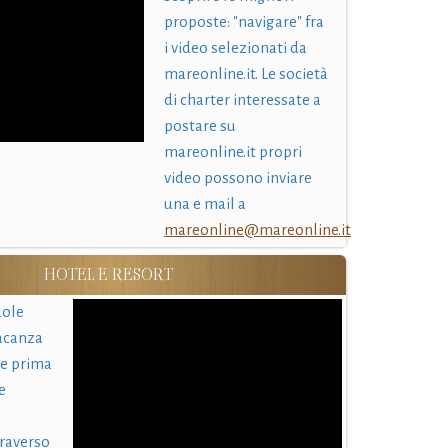
proposte: "navigare" fra
i video selezionati da
mareonline.it. Le società
di charter interessate a
postare su
mareonline.it propri
video possono inviare
una e mail a
mareonline@mareonline.it
HOTEL E RESORT
uole
acanza
 e prima
e
traverso