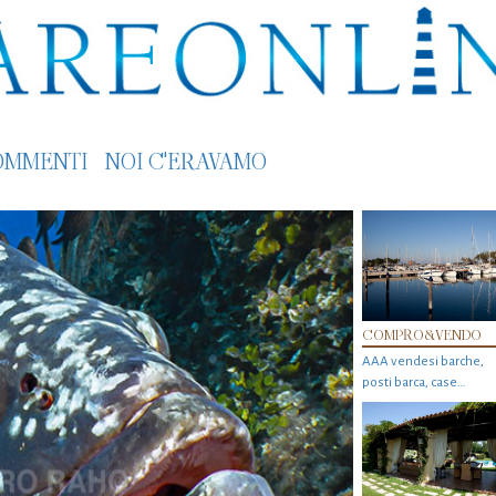
OMMENTI
NOI C'ERAVAMO
COMPRO&VENDO
AAA vendesi barche,
posti barca, case…