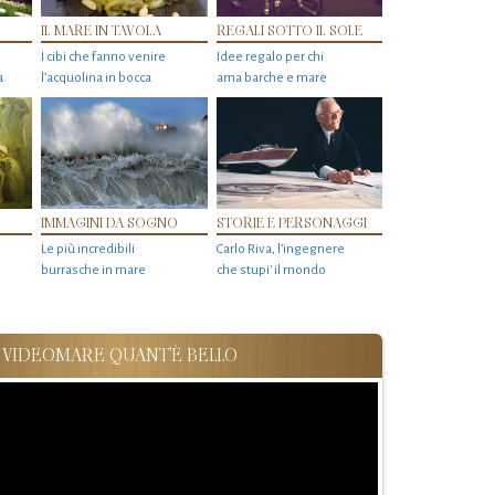
IL MARE IN TAVOLA
REGALI SOTTO IL SOLE
I cibi che fanno venire
Idee regalo per chi
a
l’acquolina in bocca
ama barche e mare
IMMAGINI DA SOGNO
STORIE E PERSONAGGI
Le più incredibili
Carlo Riva, l’ingegnere
burrasche in mare
che stupi' il mondo
VIDEOMARE QUANT'È BELLO