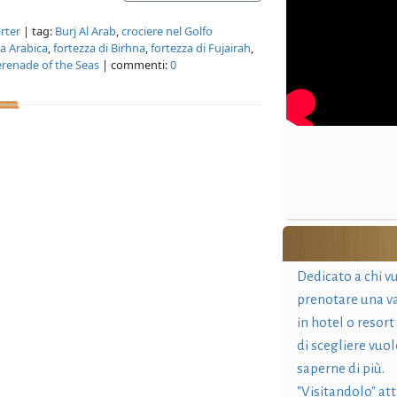
rter
| tag:
Burj Al Arab
,
crociere nel Golfo
la Arabica
,
fortezza di Birhna
,
fortezza di Fujairah
,
erenade of the Seas
| commenti:
0
Dedicato a chi v
prenotare una v
in hotel o resort
di scegliere vuol
saperne di più.
"Visitandolo" at