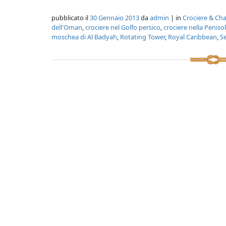
pubblicato il
30 Gennaio 2013
da
admin
| in
Crociere & Cha
dell'Oman
,
crociere nel Golfo persico
,
crociere nella Peniso
moschea di Al Badyah
,
Rotating Tower
,
Royal Caribbean
,
S