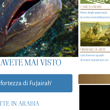
CASE DA MARE
Porto degli argonauti,
la costa smeralda jonic
UN MARE DI ARTE
I più famosi quadri
AVETE MAI VISTO
di mare copiati per voi
'fortezza di Fujairah'
TTE IN ARABIA