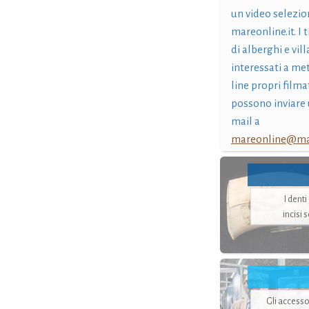
un video selezio
mareonline.it. I t
di alberghi e vil
interessati a me
line propri filma
possono inviare 
mail a
mareonline@mar
I dent
incisi 
Gli accesso