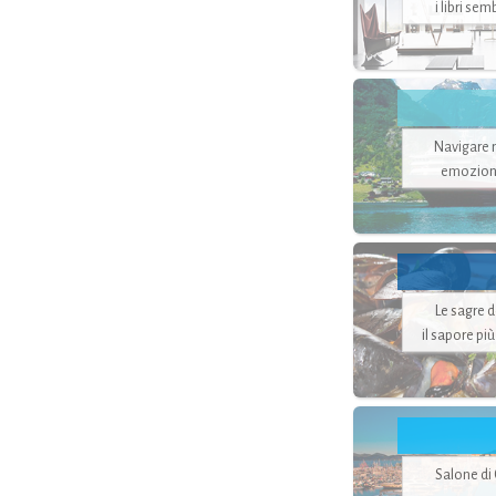
i libri se
Navigare ne
emozion
Le sagre 
il sapore pi
Salone di