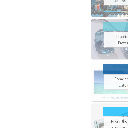
amore no
La piet
Proteg
Come di
e ste
Riva in the
dei motoscaf