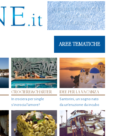
AREE TEMATICHE
CROCIERE&CHARTER
IDEE PER LA VACANZA
In crociera per single
Santorini, un sogno nato
s'incrocia l’amore?
da un’eruzione da incubo