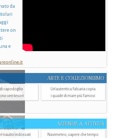
nato da
itolari
laggi
ttere on
ti
una e
eonline.it
ARTE E COLLEZIONISMO
i di capodoglio
Un’autentica falsaria copia
sono veri tesori
i quadri di mare più famosi
AZIENDE & ATTIVITÀ
ri nautici indossati
Navimeteo, sapere che tempo