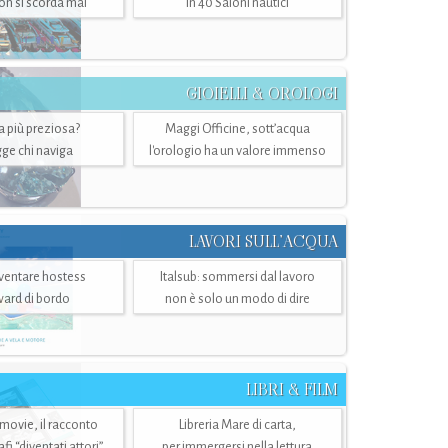
n si scorda mai
in 40 Saloni nautici
GIOIELLI & OROLOGI
ra più preziosa?
Maggi Officine, sott’acqua
ge chi naviga
l'orologio ha un valore immenso
LAVORI SULL’ACQUA
ventare hostess
Italsub: sommersi dal lavoro
ward di bordo
non è solo un modo di dire
LIBRI & FILM
 movie, il racconto
Libreria Mare di carta,
i “diventati attori”
per immergersi nella lettura