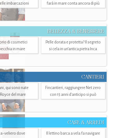
belle imbarcazioni
farà in mare conta ancora di più
BELLEZZA & BENESSERE
torio di cosmetici
Pelle dorata e protetta? Il segreto
specchia in mare
si cela in un’antica pietra Inca
CANTIERI
i, qui sono nate
Fincantieri, raggiungere Net zero
-Royce del mare
con 15 anni d'anticipo si può
CASE & ARREDI
ria-veliero dove
Il lettino barca a vela fa navigare