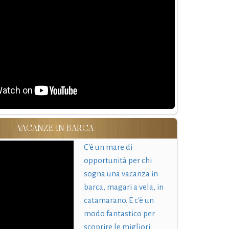
VACANZE IN BARCA
C'è un mare di
opportunità per chi
sogna una vacanza in
barca, magari a vela, in
catamarano. E c'è un
modo fantastico per
scoprire le migliori