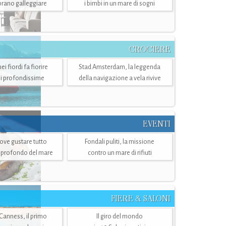
mbrano galleggiare
i bimbi in un mare di sogni
CROCIERE
i fiordi fa fiorire
Stad Amsterdam, la leggenda
i profondissime
della navigazione a vela rivive
EVENTI
dove gustare tutto
Fondali puliti, la missione
ù profondo del mare
contro un mare di rifiuti
FIERE & SALONI
 Canness, il primo
Il giro del mondo