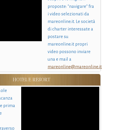
proposte: "navigare" fra
i video selezionati da
mareonline.it. Le società
di charter interessate a
postare su
mareonline.it propri
video possono inviare
una e mail a
mareonline@mareonline.it
HOTEL E RESORT
uole
acanza
 e prima
e
traverso