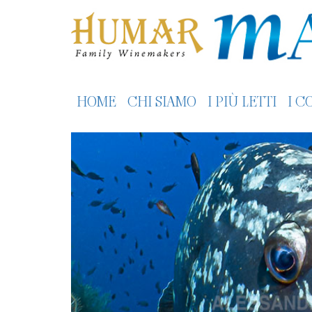
HOME
CHI SIAMO
I PIÙ LETTI
I C