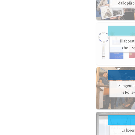
dalle più 
Il labora
che si 
Sangerman
le Rolls
La libre