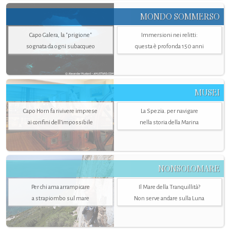
MONDO SOMMERSO
Capo Galera, la "prigione"
Immersioni nei relitti:
sognata da ogni subacqueo
questa è profonda 150 anni
MUSEI
Capo Horn fa rivivere imprese
La Spezia. per navigare
ai confini dell’impossibile
nella storia della Marina
NONSOLOMARE
Per chi ama arrampicare
Il Mare della Tranquillità?
a strapiombo sul mare
Non serve andare sulla Luna