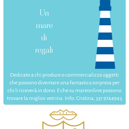
Un
mare
di
regali
Dedicato a chi produce o commercializza oggetti
che possono diventare una fantastica sorpresa per
chi li riceverà in dono. E che su mareonline possono
trovare la miglior vetrina. Info: Cristina, 351 9744943