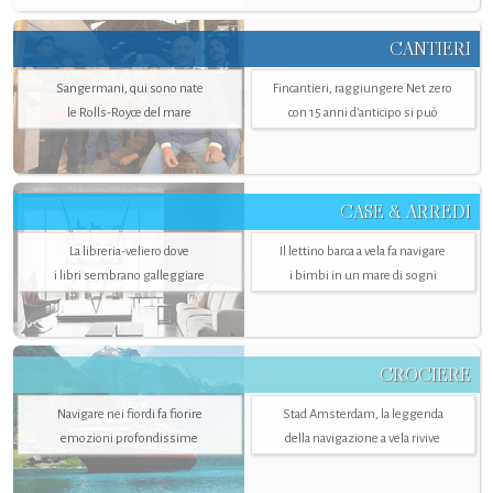
CANTIERI
Sangermani, qui sono nate
Fincantieri, raggiungere Net zero
le Rolls-Royce del mare
con 15 anni d'anticipo si può
CASE & ARREDI
La libreria-veliero dove
Il lettino barca a vela fa navigare
i libri sembrano galleggiare
i bimbi in un mare di sogni
CROCIERE
Navigare nei fiordi fa fiorire
Stad Amsterdam, la leggenda
emozioni profondissime
della navigazione a vela rivive