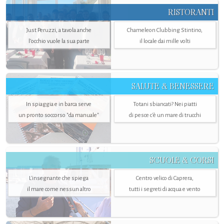
RISTORANTI
Just Peruzzi, a tavola anche
Chameleon Clubbing Stintino,
l’occhio vuole la sua parte
il locale dai mille volti
SALUTE & BENESSERE
In spiaggia e in barca serve
Totani sbiancati? Nei piatti
un pronto soccorso "da manuale"
di pesce c'è un mare di trucchi
SCUOLE & CORSI
L'insegnante che spiega
Centro velico di Caprera,
il mare come nessun altro
tutti i segreti di acqua e vento