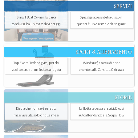
SERVIZI
Smart Boat Owner, la barca
Spiagge accessibili a disabili:
condivisa ha un mare di vantaggi
questa è un esempio da seguire
SPORT & ALLENAMENTO
Top Excite Technogym, per chi
Windsurf, a caccia di onde
vuol costruirsi un fisico da regata
e vento dalla Corsica a Okinawa
STORIE
L’isola che non c'è è esistita
La flotta tedesca si suicidò così
ma è vissuta solo cinque mesi
autoaffondandosi a Scapa Flow