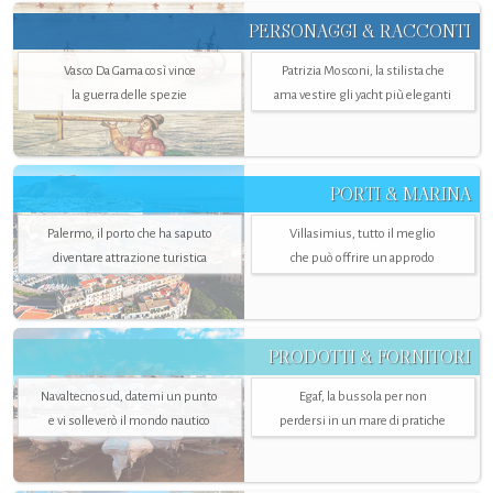
PERSONAGGI & RACCONTI
Vasco Da Gama così vince
Patrizia Mosconi, la stilista che
la guerra delle spezie
ama vestire gli yacht più eleganti
PORTI & MARINA
Palermo, il porto che ha saputo
Villasimius, tutto il meglio
diventare attrazione turistica
che può offrire un approdo
PRODOTTI & FORNITORI
Navaltecnosud, datemi un punto
Egaf, la bussola per non
e vi solleverò il mondo nautico
perdersi in un mare di pratiche