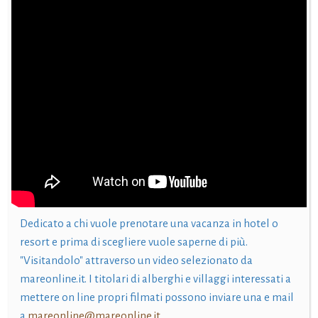
Dedicato a chi vuole prenotare una vacanza in hotel o
resort e prima di scegliere vuole saperne di più.
"Visitandolo" attraverso un video selezionato da
mareonline.it. I titolari di alberghi e villaggi interessati a
mettere on line propri filmati possono inviare una e mail
a
mareonline@mareonline.it