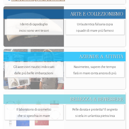
ARTE E COLLEZIONISMO
I denti di capodoglio
Un’autentica falsaria copia
incisi sono veri tesori
i quadri di mare più famosi
AZIENDE & ATTIVITÀ
Gli accessori nautici indossati
Navimeteo, sapere che tempo
dalle più belle imbarcazioni
farà in mare conta ancora di più
BELLEZZA & BENESSERE
Il laboratorio di cosmetici
Pelle dorata e protetta? Il segreto
che si specchia in mare
si cela in un’antica pietra Inca