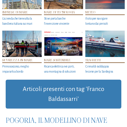
IMPRESE DI MARE
MARE DI TECNOLOGIA
METEO
L'azienda che tiene alta la
Stive porta barche
Il sito per navigare
bandiera italiana sui mari
l'invenzione vincente
lontano dai pericoli
SICUREZZA IN MARE
MARE SOSTENIBILE
TRAGHETTI
Primo soccorso, meglio
Ricarica elettrica nei porti,
Grimaldi raddoppia
impararlo a bordo
una montagna di soluzioni
le corse per la Sardegna
Articoli presenti con tag 'Franco
Baldassarri'
POGORIA, IL MODELLINO DI NAVE