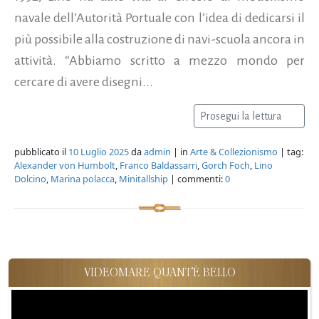
navale dell’Autorità Portuale con l’idea di dedicarsi il
più possibile alla costruzione di navi-scuola ancora in
attività. “Abbiamo scritto a mezzo mondo per
cercare di avere disegni...
Prosegui la lettura
pubblicato il
10 Luglio 2025
da
admin
| in
Arte & Collezionismo
| tag:
Alexander von Humbolt
,
Franco Baldassarri
,
Gorch Foch
,
Lino
Dolcino
,
Marina polacca
,
Minitallship
| commenti:
0
VIDEOMARE QUANT'È BELLO