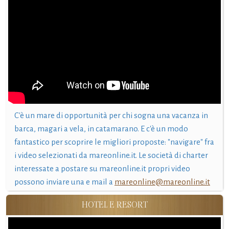
C'è un mare di opportunità per chi sogna una vacanza in
barca, magari a vela, in catamarano. E c'è un modo
fantastico per scoprire le migliori proposte: "navigare" fra
i video selezionati da mareonline.it. Le società di charter
interessate a postare su mareonline.it propri video
possono inviare una e mail a
mareonline@mareonline.it
HOTEL E RESORT