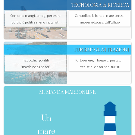
TECNOLOGIA & RICERCA
Cemento mangiasmog, per avere
Controllate la barca al mare senza
porti più puliti e meno inquinati
muovervi da casa, dall’ufficio
TURISMO & ATTRAZIONI
Trabocchi, i pontili
Portovenere, il borgo di pescatori
"macchine da pesca"
irresistibile esca per i turisti
MI MANDA MAREONLINE
Un
mare