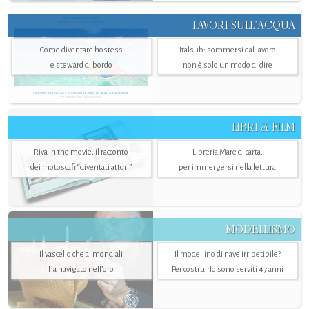
LAVORI SULL’ACQUA
Come diventare hostess
Italsub: sommersi dal lavoro
e steward di bordo
non è solo un modo di dire
LIBRI & FILM
Riva in the movie, il racconto
Libreria Mare di carta,
dei motoscafi “diventati attori”
per immergersi nella lettura
MODELLISMO
Il vascello che ai mondiali
Il modellino di nave irripetibile?
ha navigato nell’oro
Per costruirlo sono serviti 47 anni