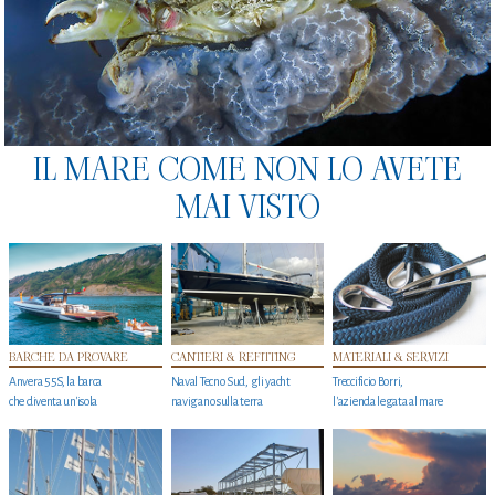
IL MARE COME NON LO AVETE
MAI VISTO
BARCHE DA PROVARE
CANTIERI & REFITTING
MATERIALI & SERVIZI
Anvera 55S, la barca
Naval Tecno Sud, gli yacht
Treccificio Borri,
che diventa un'isola
navigano sulla terra
l'azienda legata al mare