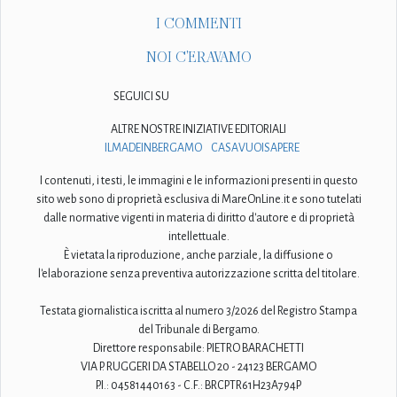
I COMMENTI
NOI C'ERAVAMO
SEGUICI SU
ALTRE NOSTRE INIZIATIVE EDITORIALI
ILMADEINBERGAMO
CASAVUOISAPERE
I contenuti, i testi, le immagini e le informazioni presenti in questo
sito web sono di proprietà esclusiva di MareOnLine.it e sono tutelati
dalle normative vigenti in materia di diritto d'autore e di proprietà
intellettuale.
È vietata la riproduzione, anche parziale, la diffusione o
l'elaborazione senza preventiva autorizzazione scritta del titolare.
Testata giornalistica iscritta al numero 3/2026 del Registro Stampa
del Tribunale di Bergamo.
Direttore responsabile: PIETRO BARACHETTI
VIA P. RUGGERI DA STABELLO 20 - 24123 BERGAMO
P.I.: 04581440163 - C.F.: BRCPTR61H23A794P