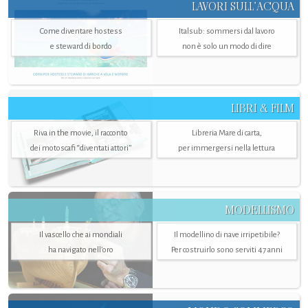
LAVORI SULL’ACQUA
Come diventare hostess
Italsub: sommersi dal lavoro
e steward di bordo
non è solo un modo di dire
LIBRI & FILM
Riva in the movie, il racconto
Libreria Mare di carta,
dei motoscafi “diventati attori”
per immergersi nella lettura
MODELLISMO
Il vascello che ai mondiali
Il modellino di nave irripetibile?
ha navigato nell’oro
Per costruirlo sono serviti 47 anni