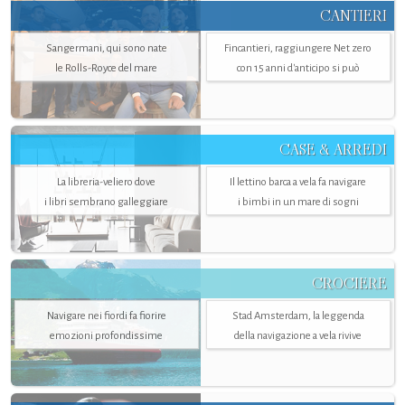
CANTIERI
Sangermani, qui sono nate
Fincantieri, raggiungere Net zero
le Rolls-Royce del mare
con 15 anni d'anticipo si può
CASE & ARREDI
La libreria-veliero dove
Il lettino barca a vela fa navigare
i libri sembrano galleggiare
i bimbi in un mare di sogni
CROCIERE
Navigare nei fiordi fa fiorire
Stad Amsterdam, la leggenda
emozioni profondissime
della navigazione a vela rivive