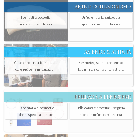
ARTE E COLLEZIONISMO
I denti di capodoglio
Un’autentica falsaria copia
incisi sono veri tesori
i quadri di mare più famosi
AZIENDE & ATTIVITÀ
Gli accessori nautici indossati
Navimeteo, sapere che tempo
dalle più belle imbarcazioni
farà in mare conta ancora di più
BELLEZZA & BENESSERE
Il laboratorio di cosmetici
Pelle dorata e protetta? Il segreto
che si specchia in mare
si cela in un’antica pietra Inca