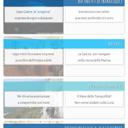
MONDO SOMMERSO
Capo Galera, la "prigione"
Immersioni nei relitti:
sognata da ogni subacqueo
questa è profonda 150 anni
MUSEI
Capo Horn fa rivivere imprese
La Spezia. per navigare
ai confini dell’impossibile
nella storia della Marina
NONSOLOMARE
Per chi ama arrampicare
Il Mare della Tranquillità?
a strapiombo sul mare
Non serve andare sulla Luna