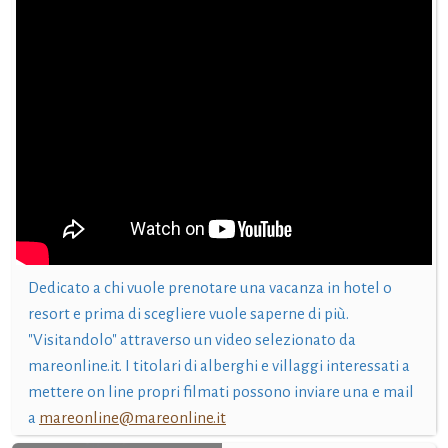
Dedicato a chi vuole prenotare una vacanza in hotel o
resort e prima di scegliere vuole saperne di più.
"Visitandolo" attraverso un video selezionato da
mareonline.it. I titolari di alberghi e villaggi interessati a
mettere on line propri filmati possono inviare una e mail
a
mareonline@mareonline.it