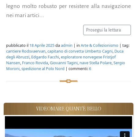
legno molto robusto per resistere alla navigazione
nei mari artici...
Prosegui la lettura
pubblicato il
18 Aprile 2025
da
admin
| in
Arte & Collezionismo
| tag:
cantiere Rodsvaervan
,
capitano di corvetta Umberto Cagni
,
Duca
degli Abruzzi
,
Edgardo Facchi
,
esploratore norvegese Fristjof
Nansen
,
Franco Rovida
,
Giovanni Tagini
,
nave Stella Polare
,
Sergio
Moroni
,
spedizione al Polo Nord
| commenti:
6
VIDEOMARE QUANT'È BELLO