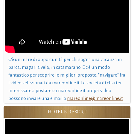
C'è un mare di opportunità per chi sogna una vacanza in
barca, magari a vela, in catamarano. E c'è un modo
fantastico per scoprire le migliori proposte: "navigare" fra
i video selezionati da mareonline.it. Le società di charter
interessate a postare su mareonline.it propri video
possono inviare una e mail a
mareonline@mareonline.it
HOTEL E RESORT