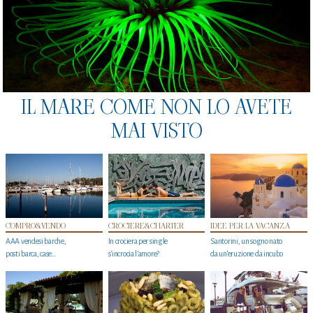
IL MARE COME NON LO AVETE
MAI VISTO
COMPRO&VENDO
CROCIERE&CHARTER
IDEE PER LA VACANZA
AAA vendesi barche,
In crociera per single
Santorini, un sogno nato
posti barca, case…
s'incrocia l’amore?
da un’eruzione da incubo