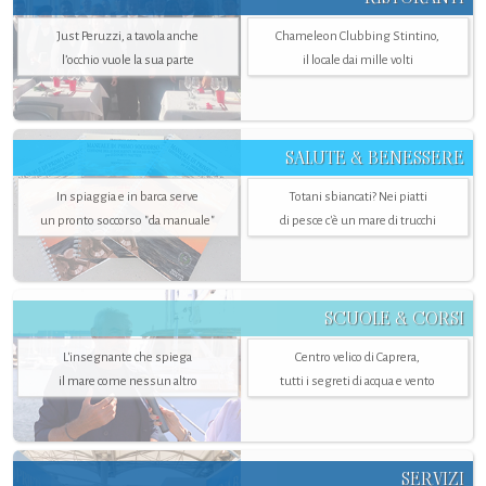
Just Peruzzi, a tavola anche
Chameleon Clubbing Stintino,
l’occhio vuole la sua parte
il locale dai mille volti
SALUTE & BENESSERE
In spiaggia e in barca serve
Totani sbiancati? Nei piatti
un pronto soccorso "da manuale"
di pesce c'è un mare di trucchi
SCUOLE & CORSI
L'insegnante che spiega
Centro velico di Caprera,
il mare come nessun altro
tutti i segreti di acqua e vento
SERVIZI