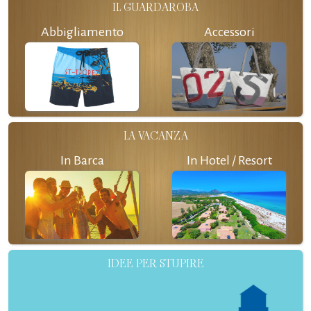
IL GUARDAROBA
Abbigliamento
Accessori
LA VACANZA
In Barca
In Hotel / Resort
IDEE PER STUPIRE