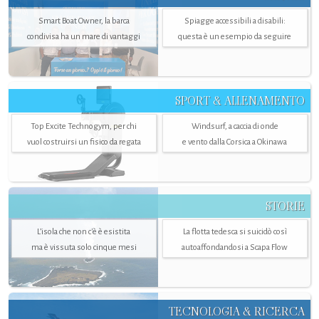
Smart Boat Owner, la barca
Spiagge accessibili a disabili:
condivisa ha un mare di vantaggi
questa è un esempio da seguire
SPORT & ALLENAMENTO
Top Excite Technogym, per chi
Windsurf, a caccia di onde
vuol costruirsi un fisico da regata
e vento dalla Corsica a Okinawa
STORIE
L’isola che non c'è è esistita
La flotta tedesca si suicidò così
ma è vissuta solo cinque mesi
autoaffondandosi a Scapa Flow
TECNOLOGIA & RICERCA