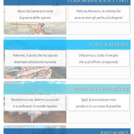
PERSONAGGI & RACCONTI
Vasco Da Gama così vince
Patrizia Mosconi, la stilista che
la guerra delle spezie
ama vestire gli yacht più eleganti
PORTI & MARINA
Palermo, il porto che ha saputo
Villasimius, tutto il meglio
diventare attrazione turistica
che può offrire un approdo
PRODOTTI & FORNITORI
Navaltecnosud, datemi un punto
Egaf, la bussola per non
e vi solleverò il mondo nautico
perdersi in un mare di pratiche
RISTORANTI