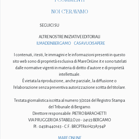
NOI C'ERAVAMO
SEGUICI SU
ALTRE NOSTRE INIZIATIVE EDITORIALI
ILMADEINBERGAMO
CASAVUOISAPERE
I contenuti, i testi, le immagini e le informazioni presenti in questo
sito web sono di proprietà esclusiva di MareOnLine.it e sono tutelati
dalle normative vigenti in materia di diritto d'autore e di proprietà
intellettuale.
È vietata la riproduzione, anche parziale, la diffusione o
l'elaborazione senza preventiva autorizzazione scritta del titolare.
Testata giornalistica iscritta al numero 3/2026 del Registro Stampa
del Tribunale di Bergamo.
Direttore responsabile: PIETRO BARACHETTI
VIA P. RUGGERI DA STABELLO 20 - 24123 BERGAMO
P.I.: 04581440163 - C.F.: BRCPTR61H23A794P
MARE ONLINE