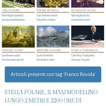
CASE DA MARE
IL MARE IN TAVOLA
REGALI SOTTO IL SOLE
Porto degli argonauti,
I cibi che fanno venire
Idee regalo per chi
la costa smeralda jonica
l’acquolina in bocca
ama barche e mare
UN MARE DI ARTE
IMMAGINI DA SOGNO
STORIE E PERSONAGGI
I più famosi quadri
Le più incredibili
Carlo Riva, l’ingegnere
di mare copiati per voi
burrasche in mare
che stupi' il mondo
Articoli presenti con tag 'Franco Rovida'
STELLA POLARE, IL MAXI MODELLINO
LUNGO 2 METRI E 2200 ORE DI