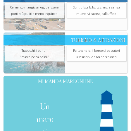
Cemento mangiasmog, per avere
Controllate la barca al mare senza
porti più puliti e meno inquinati
muovervi da casa, dall’ufficio
TURISMO & ATTRAZIONI
Trabocchi, i pontili
Portovenere, il borgo di pescatori
"macchine da pesca"
irresistibile esca per i turisti
MI MANDA MAREONLINE
Un
mare