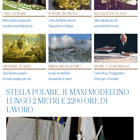
CASE DA MARE
IL MARE IN TAVOLA
REGALI SOTTO IL SOLE
Porto degli argonauti,
I cibi che fanno venire
Idee regalo per chi
la costa smeralda jonica
l’acquolina in bocca
ama barche e mare
UN MARE DI ARTE
IMMAGINI DA SOGNO
STORIE E PERSONAGGI
I più famosi quadri
Le più incredibili
Carlo Riva, l’ingegnere
di mare copiati per voi
burrasche in mare
che stupi' il mondo
STELLA POLARE, IL MAXI MODELLINO
LUNGO 2 METRI E 2200 ORE DI
LAVORO