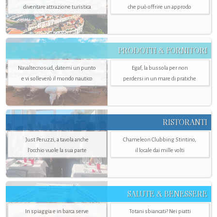
diventare attrazione turistica
che può offrire un approdo
PRODOTTI & FORNITORI
Navaltecnosud, datemi un punto
Egaf, la bussola per non
e vi solleverò il mondo nautico
perdersi in un mare di pratiche
RISTORANTI
Just Peruzzi, a tavola anche
Chameleon Clubbing Stintino,
l’occhio vuole la sua parte
il locale dai mille volti
SALUTE & BENESSERE
In spiaggia e in barca serve
Totani sbiancati? Nei piatti