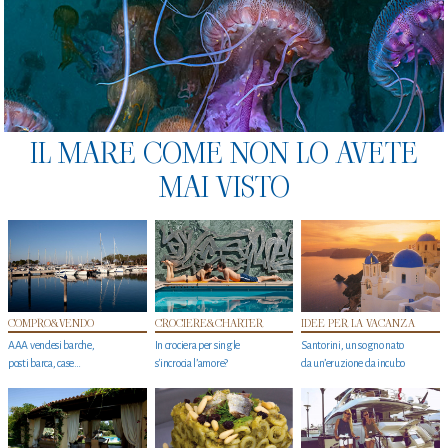
IL MARE COME NON LO AVETE
MAI VISTO
COMPRO&VENDO
CROCIERE&CHARTER
IDEE PER LA VACANZA
AAA vendesi barche,
In crociera per single
Santorini, un sogno nato
posti barca, case…
s'incrocia l’amore?
da un’eruzione da incubo