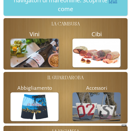
navigatori di mareonline. Scoprirte
qui
come
LA CAMBUSA
Vini
Cibi
IL GUARDAROBA
Abbigliamento
Accessori