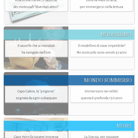
Riva in the movie, il racconto
Libreria Mare di carta,
dei motoscafi “diventati attori”
per immergersi nella lettura
MODELLISMO
Il vascello che ai mondiali
Il modellino di nave irripetibile?
ha navigato nell’oro
Per costruirlo sono serviti 47 anni
MONDO SOMMERSO
Capo Galera, la "prigione"
Immersioni nei relitti:
sognata da ogni subacqueo
questa è profonda 150 anni
MUSEI
Capo Horn fa rivivere imprese
La Spezia. per navigare