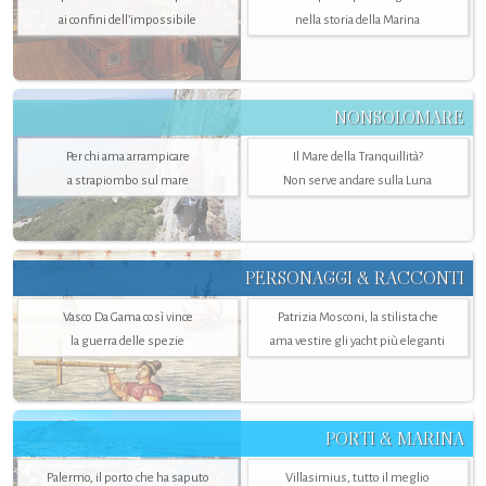
ai confini dell’impossibile
nella storia della Marina
NONSOLOMARE
Per chi ama arrampicare
Il Mare della Tranquillità?
a strapiombo sul mare
Non serve andare sulla Luna
PERSONAGGI & RACCONTI
Vasco Da Gama così vince
Patrizia Mosconi, la stilista che
la guerra delle spezie
ama vestire gli yacht più eleganti
PORTI & MARINA
Palermo, il porto che ha saputo
Villasimius, tutto il meglio