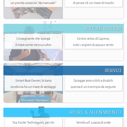
un pronto soccorso "da manuale"
di pesce c'è un mare di trucchi
SCUOLE & CORSI
L'insegnante che spiega
Centro velico di Caprera,
il mare come nessun altro
tutti i segreti di acqua e vento
SERVIZI
Smart Boat Owner, la barca
Spiagge accessibili a disabili:
condivisa ha un mare di vantaggi
questa è un esempio da seguire
SPORT & ALLENAMENTO
Top Excite Technogym, per chi
Windsurf, a caccia di onde