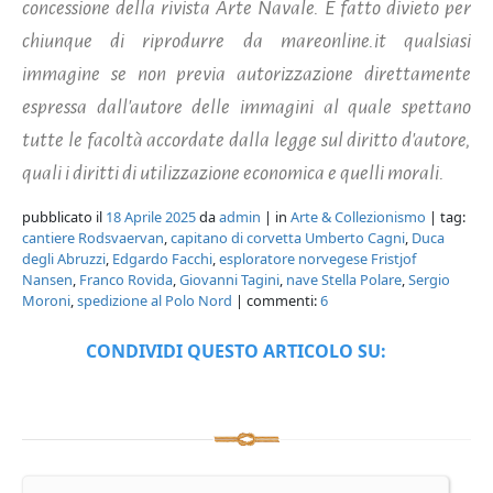
concessione della rivista Arte Navale.
È fatto divieto per
chiunque di riprodurre da mareonline.it qualsiasi
immagine se non previa autorizzazione direttamente
espressa dall'autore delle immagini al quale spettano
tutte le facoltà accordate dalla legge sul diritto d'autore,
quali i diritti di utilizzazione economica e quelli morali.
pubblicato il
18 Aprile 2025
da
admin
| in
Arte & Collezionismo
| tag:
cantiere Rodsvaervan
,
capitano di corvetta Umberto Cagni
,
Duca
degli Abruzzi
,
Edgardo Facchi
,
esploratore norvegese Fristjof
Nansen
,
Franco Rovida
,
Giovanni Tagini
,
nave Stella Polare
,
Sergio
Moroni
,
spedizione al Polo Nord
| commenti:
6
CONDIVIDI QUESTO ARTICOLO SU: