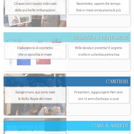
Gli accessori nautici indossati
Navimeteo, sapere che tempo
dalle più belle imbarcazioni
farà in mare conta ancora di più
BELLEZZA & BENESSERE
Il laboratorio di cosmetici
Pelle dorata e protetta? Il segreto
che si specchia in mare
si cela in un’antica pietra Inca
CANTIERI
Sangermani, qui sono nate
Fincantieri, raggiungere Net zero
le Rolls-Royce del mare
con 15 anni d'anticipo si può
CASE & ARREDI