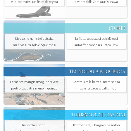
vuol costruirsi un fisico da regata
e vento dalla Corsica a Okinawa
STORIE
L’isola che non c'è è esistita
La flotta tedesca si suicidò così
ma è vissuta solo cinque mesi
autoaffondandosi a Scapa Flow
TECNOLOGIA & RICERCA
Cemento mangiasmog, per avere
Controllate la barca al mare senza
porti più puliti e meno inquinati
muovervi da casa, dall’ufficio
TURISMO & ATTRAZIONI
Trabocchi, i pontili
Portovenere, il borgo di pescatori