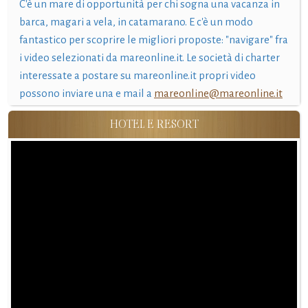
C'è un mare di opportunità per chi sogna una vacanza in
barca, magari a vela, in catamarano. E c'è un modo
fantastico per scoprire le migliori proposte: "navigare" fra
i video selezionati da mareonline.it. Le società di charter
interessate a postare su mareonline.it propri video
possono inviare una e mail a
mareonline@mareonline.it
HOTEL E RESORT