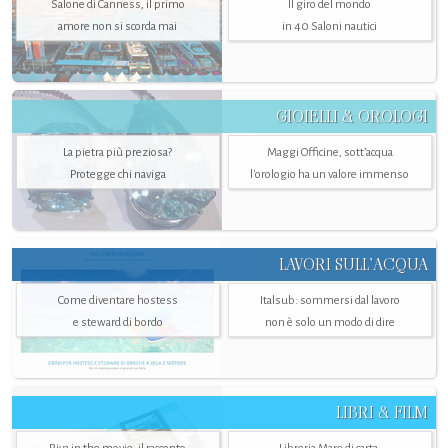
Salone di Canness, il primo
Il giro del mondo
amore non si scorda mai
in 40 Saloni nautici
GIOIELLI & OROLOGI
La pietra più preziosa?
Maggi Officine, sott’acqua
Protegge chi naviga
l'orologio ha un valore immenso
LAVORI SULL’ACQUA
Come diventare hostess
Italsub: sommersi dal lavoro
e steward di bordo
non è solo un modo di dire
LIBRI & FILM