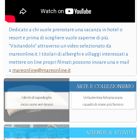
Dedicato a chi vuole prenotare una vacanza in hotel o
resort e prima di scegliere vuole saperne di più.
"Visitandolo" attraverso un video selezionato da
mareonline.it. I titolari di alberghi e villaggi interessati a
mettere on line propri filmati possono inviare una e mail
a
mareonline@mareonline.it
ARTE E COLLEZIONISMO
I denti di capodoglio
Un’autentica falsaria copia
incisi sono veri tesori
i quadri di mare più famosi
AZIENDE & ATTIVITÀ