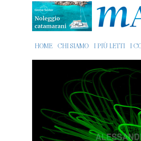
HOME
CHI SIAMO
I PIÙ LETTI
I C