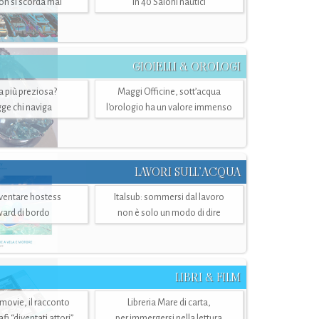
n si scorda mai
in 40 Saloni nautici
GIOIELLI & OROLOGI
ra più preziosa?
Maggi Officine, sott’acqua
ge chi naviga
l'orologio ha un valore immenso
LAVORI SULL’ACQUA
ventare hostess
Italsub: sommersi dal lavoro
ward di bordo
non è solo un modo di dire
LIBRI & FILM
 movie, il racconto
Libreria Mare di carta,
i “diventati attori”
per immergersi nella lettura