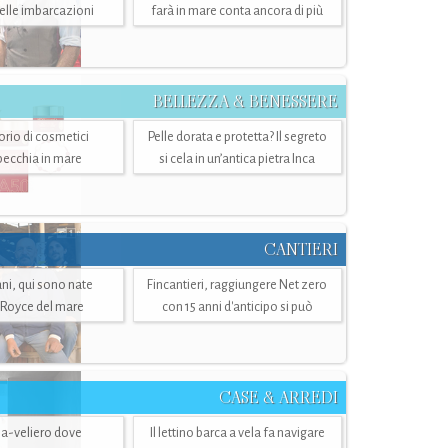
belle imbarcazioni
farà in mare conta ancora di più
BELLEZZA & BENESSERE
torio di cosmetici
Pelle dorata e protetta? Il segreto
specchia in mare
si cela in un’antica pietra Inca
CANTIERI
i, qui sono nate
Fincantieri, raggiungere Net zero
-Royce del mare
con 15 anni d'anticipo si può
CASE & ARREDI
ria-veliero dove
Il lettino barca a vela fa navigare