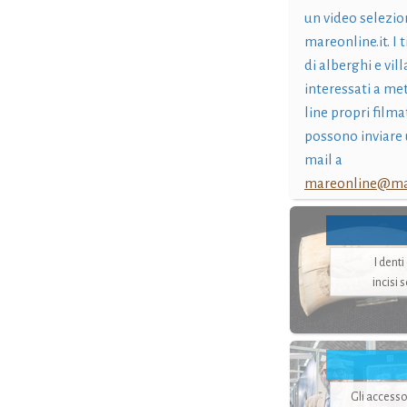
un video selezio
mareonline.it. I t
di alberghi e vil
interessati a me
line propri filma
possono inviare 
mail a
mareonline@mar
I dent
incisi 
Gli accesso