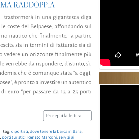
A MA RADDOPPIA
 si trasformerà in una gigantesca diga
o le coste del Belpaese, affondando sul
ismo nautico che finalmente, a partire
escita sia in termini di fatturato sia di
ndo vedere un orizzonte finalmente più
 verrebbe da rispondere, d'istinto, sì.
pandemia che è comunque stata "a oggi,
osee", è pronto a investire un autentico
 di euro "per passare da 13 a 25 porti
Prosegui la lettura
| tag:
diportisti
,
dove tenere la barca in Italia
,
,
porti turistici
,
Renato Marconi
,
servizi ai