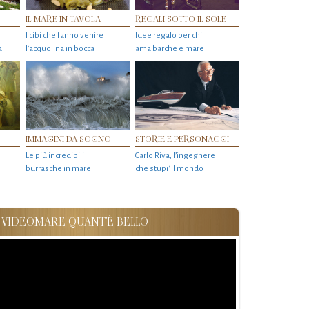
IL MARE IN TAVOLA
REGALI SOTTO IL SOLE
I cibi che fanno venire
Idee regalo per chi
a
l’acquolina in bocca
ama barche e mare
IMMAGINI DA SOGNO
STORIE E PERSONAGGI
Le più incredibili
Carlo Riva, l’ingegnere
burrasche in mare
che stupi' il mondo
VIDEOMARE QUANT'È BELLO