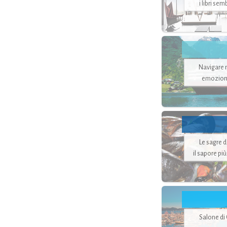
i libri se
Navigare ne
emozion
Le sagre 
il sapore pi
Salone di