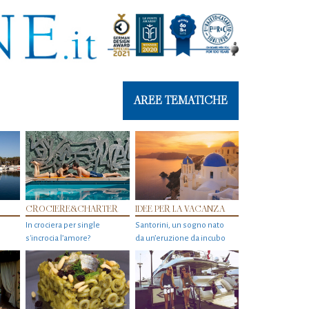
AREE TEMATICHE
CROCIERE&CHARTER
IDEE PER LA VACANZA
In crociera per single
Santorini, un sogno nato
s'incrocia l’amore?
da un’eruzione da incubo