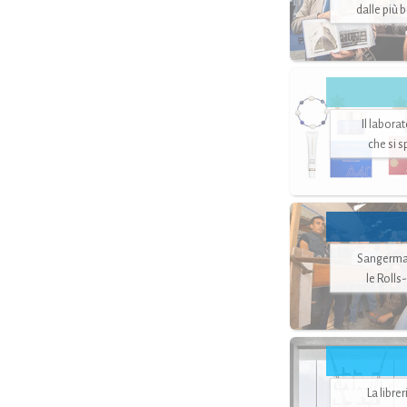
dalle più 
Il labora
che si 
Sangerman
le Rolls
La libre