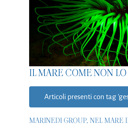
IL MARE COME NON LO 
Articoli presenti con tag 'ges
MARINEDI GROUP, NEL MARE D