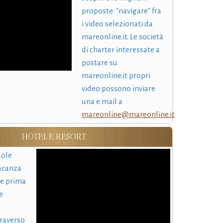
proposte: "navigare" fra
i video selezionati da
mareonline.it. Le società
di charter interessate a
postare su
mareonline.it propri
video possono inviare
una e mail a
mareonline@mareonline.it
HOTEL E RESORT
uole
acanza
 e prima
e
traverso