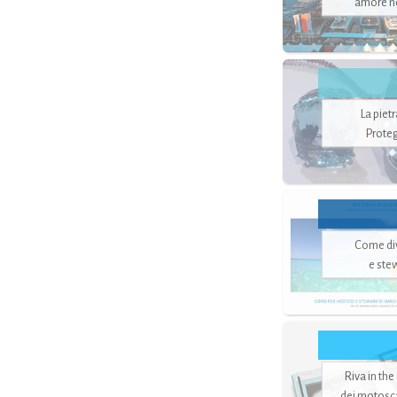
amore no
La piet
Proteg
Come di
e ste
Riva in the
dei motoscaf