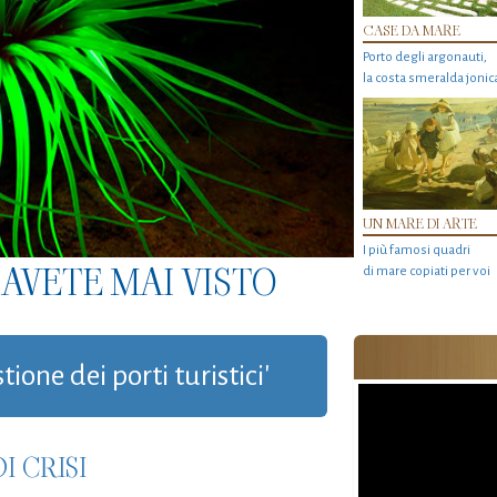
CASE DA MARE
Porto degli argonauti,
la costa smeralda jonic
UN MARE DI ARTE
I più famosi quadri
AVETE MAI VISTO
di mare copiati per voi
tione dei porti turistici'
I CRISI