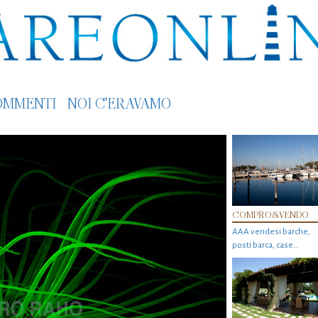
OMMENTI
NOI C'ERAVAMO
COMPRO&VENDO
AAA vendesi barche,
posti barca, case…