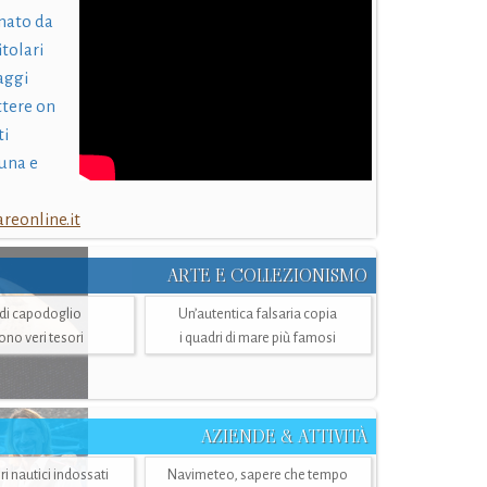
nato da
itolari
laggi
ttere on
ti
una e
eonline.it
ARTE E COLLEZIONISMO
i di capodoglio
Un’autentica falsaria copia
sono veri tesori
i quadri di mare più famosi
AZIENDE & ATTIVITÀ
ri nautici indossati
Navimeteo, sapere che tempo