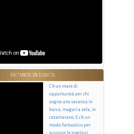
VACANZE IN BARCA
C'è un mare di
opportunità per chi
sogna una vacanza in
barca, magari a vela, in
catamarano. E c'è un
modo fantastico per
scoprire le migliori