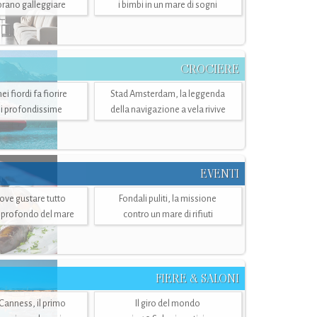
mbrano galleggiare
i bimbi in un mare di sogni
CROCIERE
i fiordi fa fiorire
Stad Amsterdam, la leggenda
i profondissime
della navigazione a vela rivive
EVENTI
dove gustare tutto
Fondali puliti, la missione
ù profondo del mare
contro un mare di rifiuti
FIERE & SALONI
 Canness, il primo
Il giro del mondo