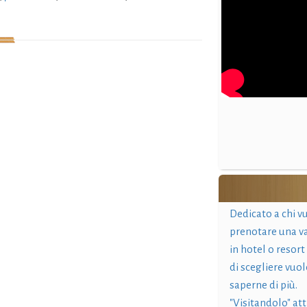
Dedicato a chi v
prenotare una v
in hotel o resort
di scegliere vuol
saperne di più.
"Visitandolo" at