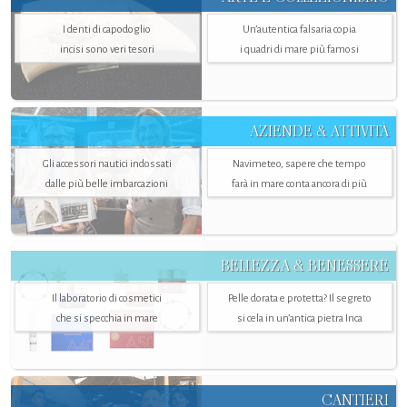
I denti di capodoglio
Un’autentica falsaria copia
incisi sono veri tesori
i quadri di mare più famosi
AZIENDE & ATTIVITÀ
Gli accessori nautici indossati
Navimeteo, sapere che tempo
dalle più belle imbarcazioni
farà in mare conta ancora di più
BELLEZZA & BENESSERE
Il laboratorio di cosmetici
Pelle dorata e protetta? Il segreto
che si specchia in mare
si cela in un’antica pietra Inca
CANTIERI