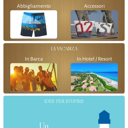
Abbigliamento
Accessori
LA VACANZA
In Barca
In Hotel / Resort
IDEE PER STUPIRE
Un