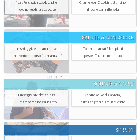
Just Peruzzi, a tavola anche
Chameleon Clubbing Stintino,
l’occhio vuole la sua parte
il locale dai mille volti
SALUTE & BENESSERE
In spiaggia e in barca serve
Totani sbiancati? Nei piatti
un pronto soccorso "da manuale"
di pesce c'è un mare di trucchi
SCUOLE & CORSI
L'insegnante che spiega
Centro velico di Caprera,
il mare come nessun altro
tutti i segreti di acqua e vento
SERVIZI