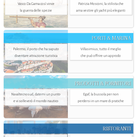
Vasco Da Gama così vince
Patrizia Mosconi, la stilista che
la guerra delle spezie
ama vestire gli yacht più eleganti
PORTI & MARINA
Palermo, il porto che ha saputo
Villasimius, tutto il meglio
diventare attrazione turistica
che può offrire un approdo
PRODOTTI & FORNITORI
Navaltecnosud, datemi un punto
Egaf, la bussola per non
e vi solleverò il mondo nautico
perdersi in un mare di pratiche
RISTORANTI