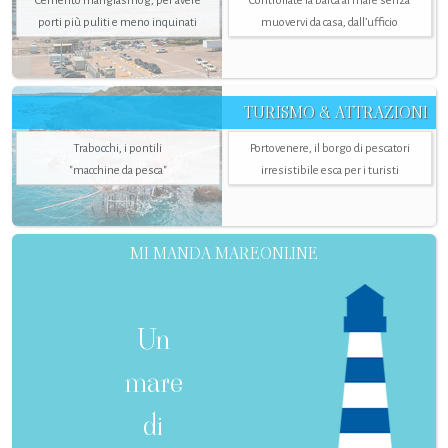
Cemento mangiasmog, per avere
Controllate la barca al mare senza
porti più puliti e meno inquinati
muovervi da casa, dall’ufficio
TURISMO & ATTRAZIONI
Trabocchi, i pontili
Portovenere, il borgo di pescatori
"macchine da pesca"
irresistibile esca per i turisti
MI MANDA MAREONLINE
Un
mare
di