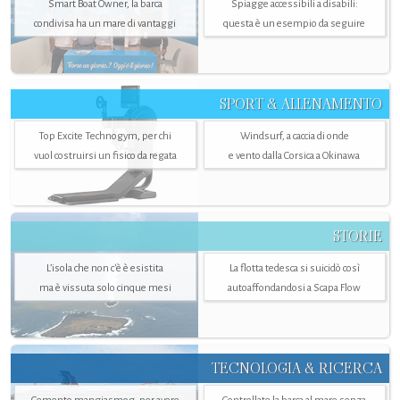
Smart Boat Owner, la barca
Spiagge accessibili a disabili:
condivisa ha un mare di vantaggi
questa è un esempio da seguire
SPORT & ALLENAMENTO
Top Excite Technogym, per chi
Windsurf, a caccia di onde
vuol costruirsi un fisico da regata
e vento dalla Corsica a Okinawa
STORIE
L’isola che non c'è è esistita
La flotta tedesca si suicidò così
ma è vissuta solo cinque mesi
autoaffondandosi a Scapa Flow
TECNOLOGIA & RICERCA