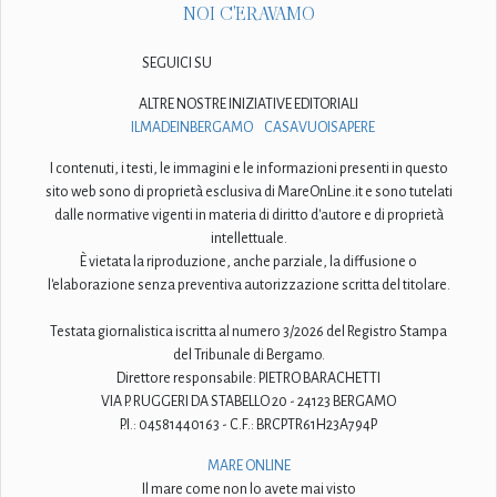
NOI C'ERAVAMO
SEGUICI SU
ALTRE NOSTRE INIZIATIVE EDITORIALI
ILMADEINBERGAMO
CASAVUOISAPERE
I contenuti, i testi, le immagini e le informazioni presenti in questo
sito web sono di proprietà esclusiva di MareOnLine.it e sono tutelati
dalle normative vigenti in materia di diritto d'autore e di proprietà
intellettuale.
È vietata la riproduzione, anche parziale, la diffusione o
l'elaborazione senza preventiva autorizzazione scritta del titolare.
Testata giornalistica iscritta al numero 3/2026 del Registro Stampa
del Tribunale di Bergamo.
Direttore responsabile: PIETRO BARACHETTI
VIA P. RUGGERI DA STABELLO 20 - 24123 BERGAMO
P.I.: 04581440163 - C.F.: BRCPTR61H23A794P
MARE ONLINE
Il mare come non lo avete mai visto