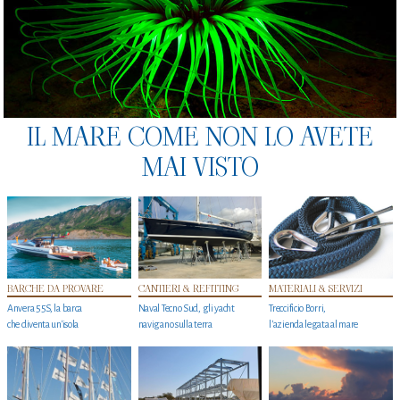
IL MARE COME NON LO AVETE
MAI VISTO
BARCHE DA PROVARE
CANTIERI & REFITTING
MATERIALI & SERVIZI
Anvera 55S, la barca
Naval Tecno Sud, gli yacht
Treccificio Borri,
che diventa un'isola
navigano sulla terra
l'azienda legata al mare