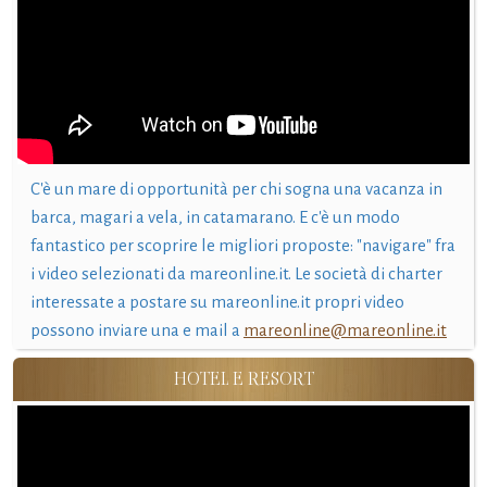
C'è un mare di opportunità per chi sogna una vacanza in
barca, magari a vela, in catamarano. E c'è un modo
fantastico per scoprire le migliori proposte: "navigare" fra
i video selezionati da mareonline.it. Le società di charter
interessate a postare su mareonline.it propri video
possono inviare una e mail a
mareonline@mareonline.it
HOTEL E RESORT