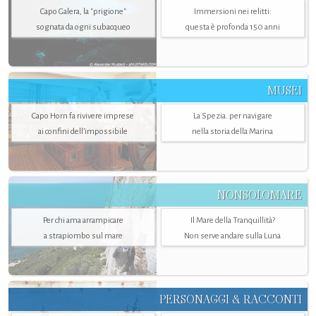
Capo Galera, la "prigione"
Immersioni nei relitti:
sognata da ogni subacqueo
questa è profonda 150 anni
MUSEI
Capo Horn fa rivivere imprese
La Spezia. per navigare
ai confini dell’impossibile
nella storia della Marina
NONSOLOMARE
Per chi ama arrampicare
Il Mare della Tranquillità?
a strapiombo sul mare
Non serve andare sulla Luna
PERSONAGGI & RACCONTI