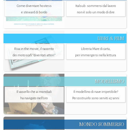
Come diventare hostess
Italsub: sommersi dal lavoro
e steward di bordo
non è solo un modo di dire
LIBRI & FILM
Riva in the movie, il racconto
Libreria Mare di carta,
dei motoscafi “diventati attori”
per immergersi nella lettura
MODELLISMO
Il vascello che ai mondiali
Il modellino di nave irripetibile?
ha navigato nell’oro
Per costruirlo sono serviti 47 anni
MONDO SOMMERSO