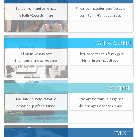
Sangermani, qui sono nate
Fincantieri, raggiungere Net zero
le Rolls-Royce del mare
con 15 anni d'anticipo si può
CASE & ARREDI
La libreria-veliero dove
Il lettino barca a vela fa navigare
i libri sembrano galleggiare
i bimbi in un mare di sogni
CROCIERE
Navigare nei fiordi fa fiorire
Stad Amsterdam, la leggenda
emozioni profondissime
della navigazione a vela rivive
EVENTI