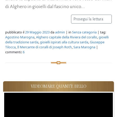
di Alghero in gioielli dal fascino unico...
Prosegui la lettura
pubblicato il
29 Maggio 2023
da
admin
| in
Senza categoria
| tag:
Agostino Marogna
,
Alghero capitale della Riviera del corallo
,
gioielli
della tradizione sarda
,
gioielli ispirati alla cultura sarda
,
Giuseppe
Tilocca
,
Il Mercante di coralli di Joseph Roth
,
Sara Marogna
|
commenti:
6
VIDEOMARE QUANT'È BELLO