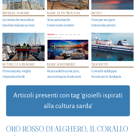
IMPRESE DI MARE
MARE DI TECNOLOGIA
METEO
L'azienda che tiene alta la
Stive porta barche
Il sito per navigare
bandiera italiana sui mari
l'invenzione vincente
lontano dai pericoli
SICUREZZA IN MARE
MARE SOSTENIBILE
TRAGHETTI
Primo soccorso, meglio
Ricarica elettrica nei porti,
Grimaldi raddoppia
impararlo a bordo
una montagna di soluzioni
le corse per la Sardegna
Articoli presenti con tag 'gioielli ispirati
alla cultura sarda'
ORO ROSSO DI ALGHERO, IL CORALLO