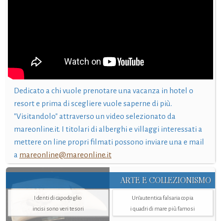
Dedicato a chi vuole prenotare una vacanza in hotel o
resort e prima di scegliere vuole saperne di più.
"Visitandolo" attraverso un video selezionato da
mareonline.it. I titolari di alberghi e villaggi interessati a
mettere on line propri filmati possono inviare una e mail
a
mareonline@mareonline.it
ARTE E COLLEZIONISMO
I denti di capodoglio
Un’autentica falsaria copia
incisi sono veri tesori
i quadri di mare più famosi