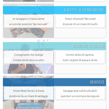
SALUTE & BENESSERE
In spiaggia e in barca serve
Totani sbiancati? Nei piatti
un pronto soccorso "da manuale"
di pesce c'è un mare di trucchi
SCUOLE & CORSI
L'insegnante che spiega
Centro velico di Caprera,
il mare come nessun altro
tutti i segreti di acqua e vento
SERVIZI
Smart Boat Owner, la barca
Spiagge accessibili a disabili:
condivisa ha un mare di vantaggi
questa è un esempio da seguire