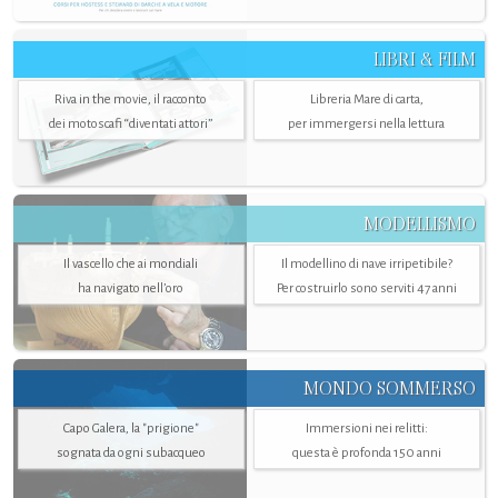
LIBRI & FILM
Riva in the movie, il racconto
Libreria Mare di carta,
dei motoscafi “diventati attori”
per immergersi nella lettura
MODELLISMO
Il vascello che ai mondiali
Il modellino di nave irripetibile?
ha navigato nell’oro
Per costruirlo sono serviti 47 anni
MONDO SOMMERSO
Capo Galera, la "prigione"
Immersioni nei relitti:
sognata da ogni subacqueo
questa è profonda 150 anni