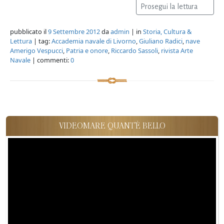
Prosegui la lettura
pubblicato il
9 Settembre 2012
da
admin
| in
Storia, Cultura &
Lettura
| tag:
Accademia navale di Livorno
,
Giuliano Radici
,
nave
Amerigo Vespucci
,
Patria e onore
,
Riccardo Sassoli
,
rivista Arte
Navale
| commenti:
0
VIDEOMARE QUANT'È BELLO