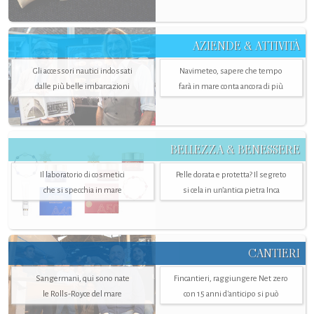
AZIENDE & ATTIVITÀ
Gli accessori nautici indossati
Navimeteo, sapere che tempo
dalle più belle imbarcazioni
farà in mare conta ancora di più
BELLEZZA & BENESSERE
Il laboratorio di cosmetici
Pelle dorata e protetta? Il segreto
che si specchia in mare
si cela in un’antica pietra Inca
CANTIERI
Sangermani, qui sono nate
Fincantieri, raggiungere Net zero
le Rolls-Royce del mare
con 15 anni d'anticipo si può