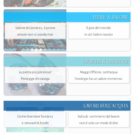
FIERE & SALONI
Salone di Canness, il primo
Il giro del mondo
amore non si scorda mai
in 40 Saloni nautici
GIOIELLI & OROLOGI
La pietra più preziosa?
Maggi Officine, sott’acqua
Protegge chi naviga
l'orologio ha un valore immenso
LAVORI SULL’ACQUA
Come diventare hostess
Italsub: sommersi dal lavoro
e steward di bordo
non è solo un modo di dire