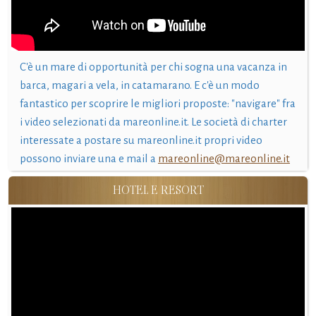
C'è un mare di opportunità per chi sogna una vacanza in
barca, magari a vela, in catamarano. E c'è un modo
fantastico per scoprire le migliori proposte: "navigare" fra
i video selezionati da mareonline.it. Le società di charter
interessate a postare su mareonline.it propri video
possono inviare una e mail a
mareonline@mareonline.it
HOTEL E RESORT