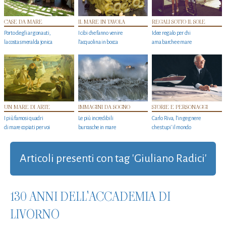
CASE DA MARE
IL MARE IN TAVOLA
REGALI SOTTO IL SOLE
Porto degli argonauti,
I cibi che fanno venire
Idee regalo per chi
la costa smeralda jonica
l’acquolina in bocca
ama barche e mare
UN MARE DI ARTE
IMMAGINI DA SOGNO
STORIE E PERSONAGGI
I più famosi quadri
Le più incredibili
Carlo Riva, l’ingegnere
di mare copiati per voi
burrasche in mare
che stupi' il mondo
Articoli presenti con tag 'Giuliano Radici'
130 ANNI DELL'ACCADEMIA DI
LIVORNO