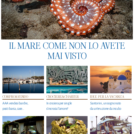
IL MARE COME NON LO AVETE
MAI VISTO
COMPRO&VENDO
CROCIERE&CHARTER
IDEE PER LA VACANZA
AAA vendesi barche,
In crociera per single
Santorini, un sogno nato
posti barca, case…
s'incrocia l’amore?
da un’eruzione da incubo