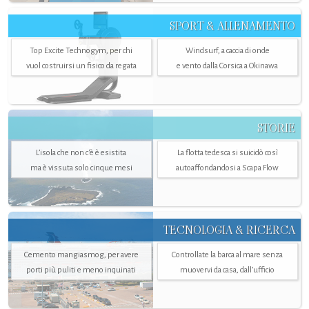
SPORT & ALLENAMENTO
Top Excite Technogym, per chi
Windsurf, a caccia di onde
vuol costruirsi un fisico da regata
e vento dalla Corsica a Okinawa
STORIE
L’isola che non c'è è esistita
La flotta tedesca si suicidò così
ma è vissuta solo cinque mesi
autoaffondandosi a Scapa Flow
TECNOLOGIA & RICERCA
Cemento mangiasmog, per avere
Controllate la barca al mare senza
porti più puliti e meno inquinati
muovervi da casa, dall’ufficio