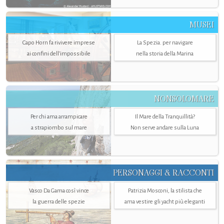
MUSEI
Capo Horn fa rivivere imprese
La Spezia. per navigare
ai confini dell’impossibile
nella storia della Marina
NONSOLOMARE
Per chi ama arrampicare
Il Mare della Tranquillità?
a strapiombo sul mare
Non serve andare sulla Luna
PERSONAGGI & RACCONTI
Vasco Da Gama così vince
Patrizia Mosconi, la stilista che
la guerra delle spezie
ama vestire gli yacht più eleganti