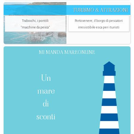
TURISMO & ATTRAZIONI
Trabocchi, i pontili
Portovenere, il borgo di pescatori
"macchine da pesca"
irresistibile esca per i turisti
MI MANDA MAREONLINE
Un
mare
di
sconti