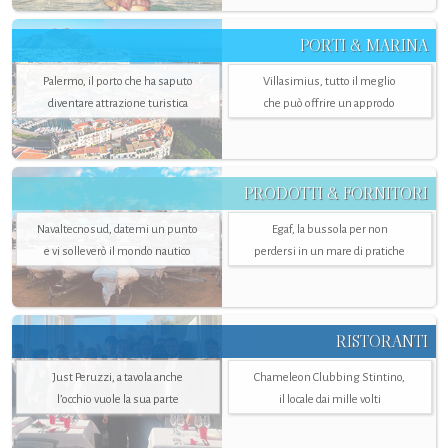
PORTI & MARINA
Palermo, il porto che ha saputo
Villasimius, tutto il meglio
diventare attrazione turistica
che può offrire un approdo
PRODOTTI & FORNITORI
Navaltecnosud, datemi un punto
Egaf, la bussola per non
e vi solleverò il mondo nautico
perdersi in un mare di pratiche
RISTORANTI
Just Peruzzi, a tavola anche
Chameleon Clubbing Stintino,
l’occhio vuole la sua parte
il locale dai mille volti