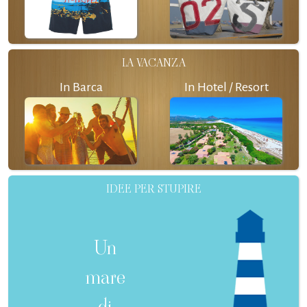
LA VACANZA
In Barca
In Hotel / Resort
IDEE PER STUPIRE
Un
mare
di