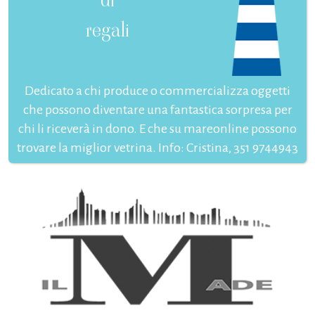
regali
Dedicato a chi produce o commercializza oggetti
che possono diventare una fantastica sorpresa per
chi li riceverà in dono. E che su mareonline possono
trovare la miglior vetrina. Info: Cristina, 351 9744943