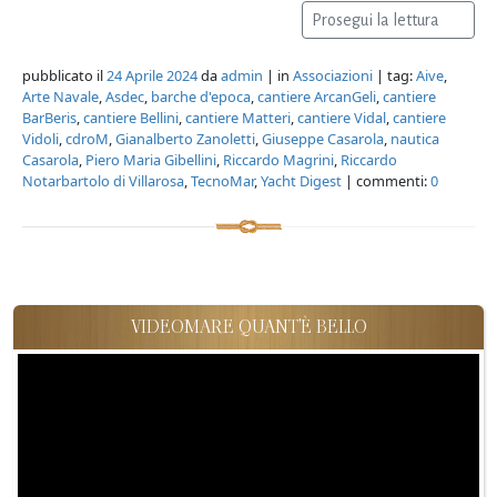
Prosegui la lettura
pubblicato il
24 Aprile 2024
da
admin
| in
Associazioni
| tag:
Aive
,
Arte Navale
,
Asdec
,
barche d'epoca
,
cantiere ArcanGeli
,
cantiere
BarBeris
,
cantiere Bellini
,
cantiere Matteri
,
cantiere Vidal
,
cantiere
Vidoli
,
cdroM
,
Gianalberto Zanoletti
,
Giuseppe Casarola
,
nautica
Casarola
,
Piero Maria Gibellini
,
Riccardo Magrini
,
Riccardo
Notarbartolo di Villarosa
,
TecnoMar
,
Yacht Digest
| commenti:
0
VIDEOMARE QUANT'È BELLO