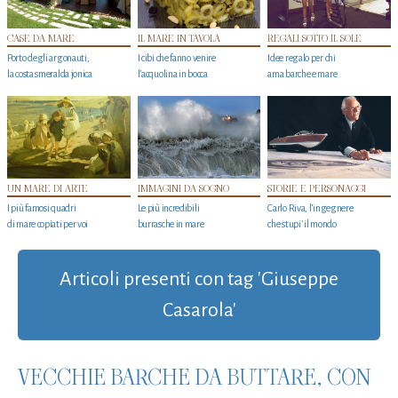
CASE DA MARE
IL MARE IN TAVOLA
REGALI SOTTO IL SOLE
Porto degli argonauti,
I cibi che fanno venire
Idee regalo per chi
la costa smeralda jonica
l’acquolina in bocca
ama barche e mare
UN MARE DI ARTE
IMMAGINI DA SOGNO
STORIE E PERSONAGGI
I più famosi quadri
Le più incredibili
Carlo Riva, l’ingegnere
di mare copiati per voi
burrasche in mare
che stupi' il mondo
Articoli presenti con tag 'Giuseppe
Casarola'
VECCHIE BARCHE DA BUTTARE, CON