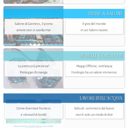
FIERE & SALONI
Salone di Canness, il primo
Il giro del mondo
amore non si scorda mai
in 40 Saloni nautici
GIOIELLI & OROLOGI
La pietra più preziosa?
Maggi Officine, sott’acqua
Protegge chi naviga
l'orologio ha un valore immenso
LAVORI SULL’ACQUA
Come diventare hostess
Italsub: sommersi dal lavoro
e steward di bordo
non è solo un modo di dire