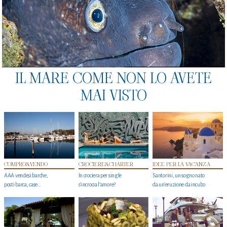
IL MARE COME NON LO AVETE
MAI VISTO
COMPRO&VENDO
CROCIERE&CHARTER
IDEE PER LA VACANZA
AAA vendesi barche,
In crociera per single
Santorini, un sogno nato
posti barca, case…
s'incrocia l’amore?
da un’eruzione da incubo