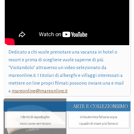
Dedicato a chi vuole prenotare una vacanza in hotel o
resort e prima di scegliere vuole saperne di più.
"Visitandolo" attraverso un video selezionato da
mareonline.it. I titolari di alberghi e villaggi interessati a
mettere on line propri filmati possono inviare una e mail
a
mareonline@mareonline.it
ARTE E COLLEZIONISMO
I denti di capodoglio
Un’autentica falsaria copia
incisi sono veri tesori
i quadri di mare più famosi