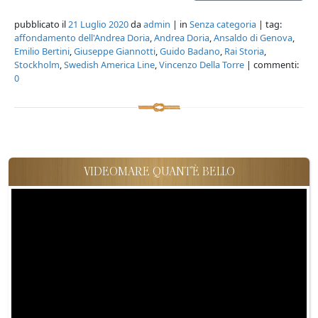
pubblicato il
21 Luglio 2020
da
admin
| in
Senza categoria
| tag:
affondamento dell'Andrea Doria
,
Andrea Doria
,
Ansaldo di Genova
,
Emilio Bertini
,
Giuseppe Giannotti
,
Guido Badano
,
Rai Storia
,
Stockholm
,
Swedish America Line
,
Vincenzo Della Torre
| commenti:
0
VIDEOMARE QUANT'È BELLO