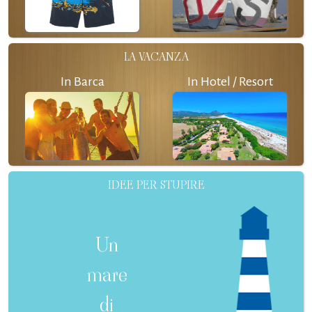
LA VACANZA
In Barca
In Hotel / Resort
IDEE PER STUPIRE
Un
mare
di