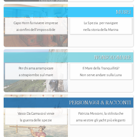
MUSEI
Capo Horn fa rivivere imprese
La Spezia. per navigare
ai confini dell’impossibile
nella storia della Marina
NONSOLOMARE
Per chi ama arrampicare
Il Mare della Tranquillità?
a strapiombo sul mare
Non serve andare sulla Luna
PERSONAGGI & RACCONTI
Vasco Da Gama così vince
Patrizia Mosconi, la stilista che
la guerra delle spezie
ama vestire gli yacht più eleganti