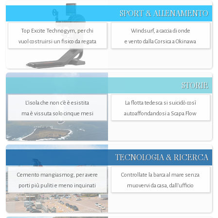
SPORT & ALLENAMENTO
Top Excite Technogym, per chi
Windsurf, a caccia di onde
vuol costruirsi un fisico da regata
e vento dalla Corsica a Okinawa
STORIE
L’isola che non c'è è esistita
La flotta tedesca si suicidò così
ma è vissuta solo cinque mesi
autoaffondandosi a Scapa Flow
TECNOLOGIA & RICERCA
Cemento mangiasmog, per avere
Controllate la barca al mare senza
porti più puliti e meno inquinati
muovervi da casa, dall’ufficio