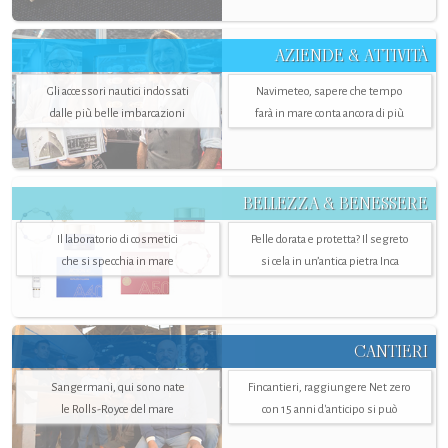
AZIENDE & ATTIVITÀ
Gli accessori nautici indossati
Navimeteo, sapere che tempo
dalle più belle imbarcazioni
farà in mare conta ancora di più
BELLEZZA & BENESSERE
Il laboratorio di cosmetici
Pelle dorata e protetta? Il segreto
che si specchia in mare
si cela in un’antica pietra Inca
CANTIERI
Sangermani, qui sono nate
Fincantieri, raggiungere Net zero
le Rolls-Royce del mare
con 15 anni d'anticipo si può