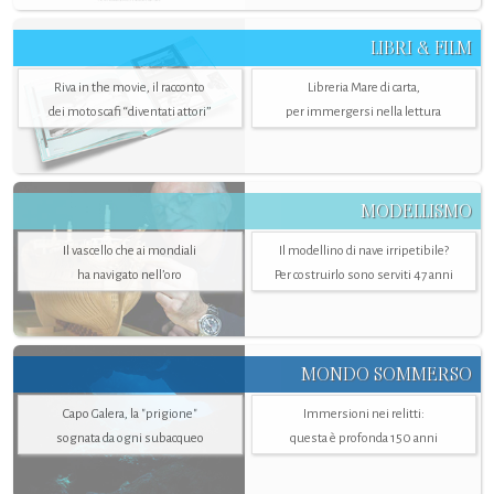
LIBRI & FILM
Riva in the movie, il racconto
Libreria Mare di carta,
dei motoscafi “diventati attori”
per immergersi nella lettura
MODELLISMO
Il vascello che ai mondiali
Il modellino di nave irripetibile?
ha navigato nell’oro
Per costruirlo sono serviti 47 anni
MONDO SOMMERSO
Capo Galera, la "prigione"
Immersioni nei relitti:
sognata da ogni subacqueo
questa è profonda 150 anni