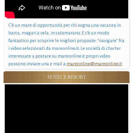
C'è un mare di opportunità per chi sogna una vacanza in
barca, magari a vela, in catamarano. E c'è un modo
fantastico per scoprire le migliori proposte: "navigare" fra
i video selezionati da mareonline.it. Le società di charter
interessate a postare su mareonline.it propri video
possono inviare una e mail a
mareonline@mareonline.it
HOTEL E RESORT