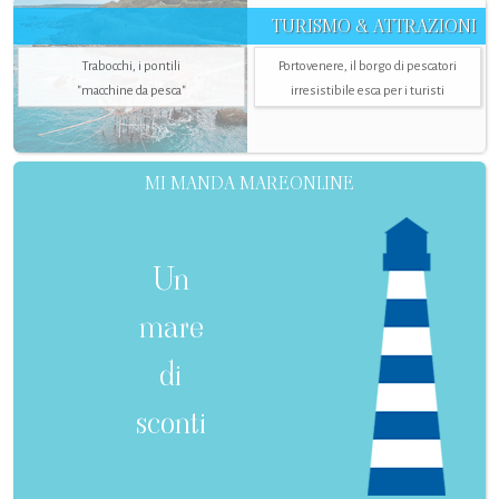
TURISMO & ATTRAZIONI
Trabocchi, i pontili
Portovenere, il borgo di pescatori
"macchine da pesca"
irresistibile esca per i turisti
MI MANDA MAREONLINE
Un
mare
di
sconti