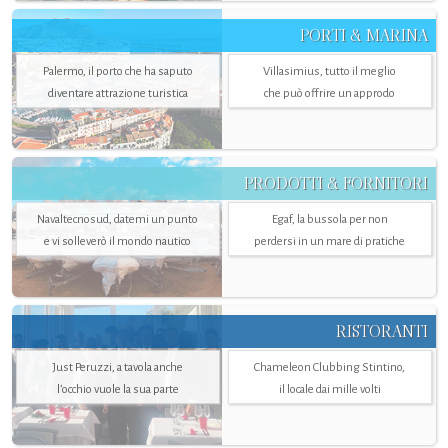
PORTI & MARINA
Palermo, il porto che ha saputo
Villasimius, tutto il meglio
diventare attrazione turistica
che può offrire un approdo
PRODOTTI & FORNITORI
Navaltecnosud, datemi un punto
Egaf, la bussola per non
e vi solleverò il mondo nautico
perdersi in un mare di pratiche
RISTORANTI
Just Peruzzi, a tavola anche
Chameleon Clubbing Stintino,
l’occhio vuole la sua parte
il locale dai mille volti