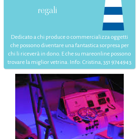
regali
Dedicato a chi produce o commercializza oggetti
che possono diventare una fantastica sorpresa per
chi li riceverà in dono. E che su mareonline possono
trovare la miglior vetrina. Info: Cristina, 351 9744943