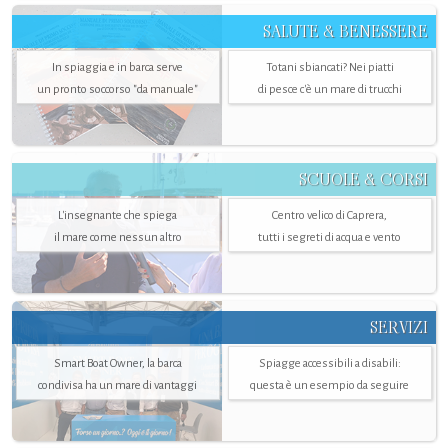
SALUTE & BENESSERE
In spiaggia e in barca serve
Totani sbiancati? Nei piatti
un pronto soccorso "da manuale"
di pesce c'è un mare di trucchi
SCUOLE & CORSI
L'insegnante che spiega
Centro velico di Caprera,
il mare come nessun altro
tutti i segreti di acqua e vento
SERVIZI
Smart Boat Owner, la barca
Spiagge accessibili a disabili:
condivisa ha un mare di vantaggi
questa è un esempio da seguire