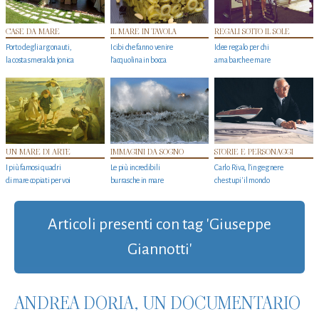
CASE DA MARE
IL MARE IN TAVOLA
REGALI SOTTO IL SOLE
Porto degli argonauti,
I cibi che fanno venire
Idee regalo per chi
la costa smeralda jonica
l’acquolina in bocca
ama barche e mare
UN MARE DI ARTE
IMMAGINI DA SOGNO
STORIE E PERSONAGGI
I più famosi quadri
Le più incredibili
Carlo Riva, l’ingegnere
di mare copiati per voi
burrasche in mare
che stupi' il mondo
Articoli presenti con tag 'Giuseppe
Giannotti'
ANDREA DORIA, UN DOCUMENTARIO