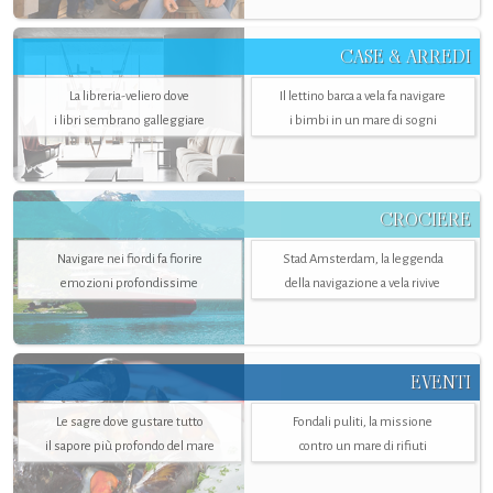
CASE & ARREDI
La libreria-veliero dove
Il lettino barca a vela fa navigare
i libri sembrano galleggiare
i bimbi in un mare di sogni
CROCIERE
Navigare nei fiordi fa fiorire
Stad Amsterdam, la leggenda
emozioni profondissime
della navigazione a vela rivive
EVENTI
Le sagre dove gustare tutto
Fondali puliti, la missione
il sapore più profondo del mare
contro un mare di rifiuti