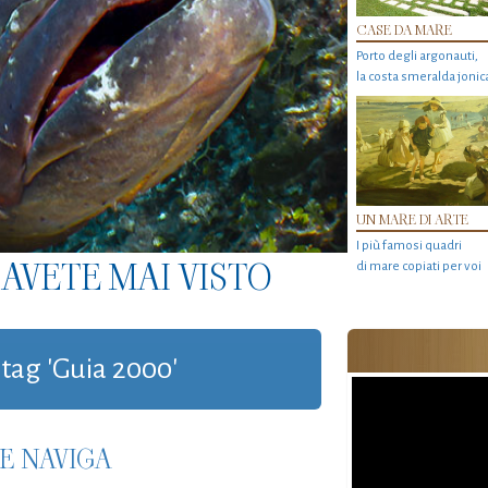
CASE DA MARE
Porto degli argonauti,
la costa smeralda jonic
UN MARE DI ARTE
I più famosi quadri
AVETE MAI VISTO
di mare copiati per voi
 tag 'Guia 2000'
E NAVIGA