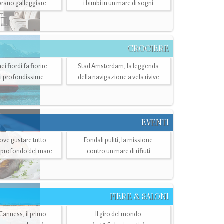
mbrano galleggiare
i bimbi in un mare di sogni
CROCIERE
i fiordi fa fiorire
Stad Amsterdam, la leggenda
i profondissime
della navigazione a vela rivive
EVENTI
dove gustare tutto
Fondali puliti, la missione
ù profondo del mare
contro un mare di rifiuti
FIERE & SALONI
 Canness, il primo
Il giro del mondo