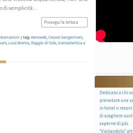
 di semplicità...
Prosegui la lettura
mbarcazioni
| tag:
Aeroweb
,
Cesare Sangermani
,
sani
,
Luca Brenta
,
Raggio di Sole
,
transatlantica a
Dedicato a chi v
prenotare una v
in hotel o resort
di scegliere vuol
saperne di più.
"Visitandolo" at