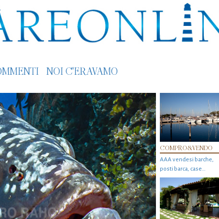
OMMENTI
NOI C'ERAVAMO
COMPRO&VENDO
AAA vendesi barche,
posti barca, case…