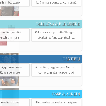
belle imbarcazioni
farà in mare conta ancora di più
BELLEZZA & BENESSERE
torio di cosmetici
Pelle dorata e protetta? Il segreto
specchia in mare
si cela in un’antica pietra Inca
CANTIERI
i, qui sono nate
Fincantieri, raggiungere Net zero
-Royce del mare
con 15 anni d'anticipo si può
CASE & ARREDI
ria-veliero dove
Il lettino barca a vela fa navigare