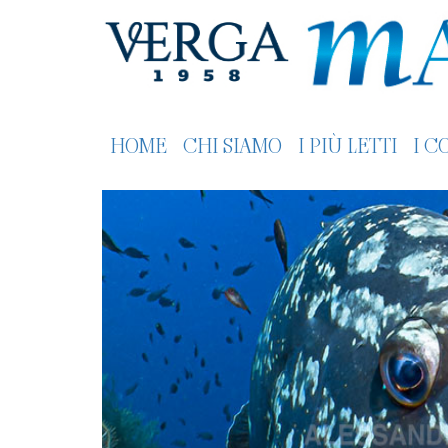
HOME
CHI SIAMO
I PIÙ LETTI
I C