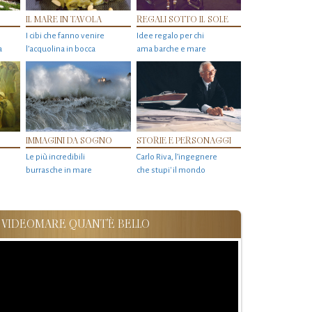
IL MARE IN TAVOLA
REGALI SOTTO IL SOLE
I cibi che fanno venire
Idee regalo per chi
a
l’acquolina in bocca
ama barche e mare
IMMAGINI DA SOGNO
STORIE E PERSONAGGI
Le più incredibili
Carlo Riva, l’ingegnere
burrasche in mare
che stupi' il mondo
VIDEOMARE QUANT'È BELLO