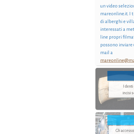
un video selezio
mareonline.it. I t
di alberghi e vil
interessati a me
line propri filma
possono inviare 
mail a
mareonline@mar
I dent
incisi 
Gli accesso