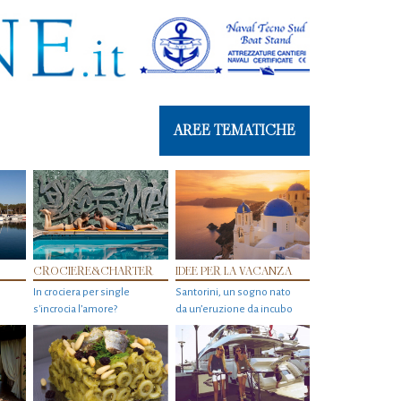
AREE TEMATICHE
CROCIERE&CHARTER
IDEE PER LA VACANZA
In crociera per single
Santorini, un sogno nato
s'incrocia l’amore?
da un’eruzione da incubo