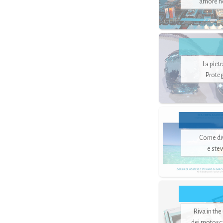
amore no
La piet
Proteg
Come di
e ste
Riva in the
dei motoscaf