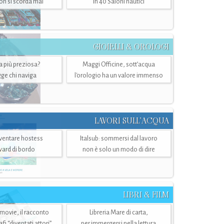
n si scorda mai
in 40 Saloni nautici
GIOIELLI & OROLOGI
ra più preziosa?
Maggi Officine, sott’acqua
ge chi naviga
l'orologio ha un valore immenso
LAVORI SULL’ACQUA
ventare hostess
Italsub: sommersi dal lavoro
ward di bordo
non è solo un modo di dire
LIBRI & FILM
 movie, il racconto
Libreria Mare di carta,
i “diventati attori”
per immergersi nella lettura