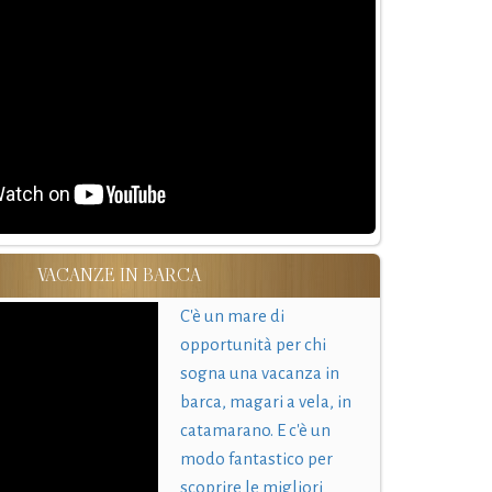
VACANZE IN BARCA
C'è un mare di
opportunità per chi
sogna una vacanza in
barca, magari a vela, in
catamarano. E c'è un
modo fantastico per
scoprire le migliori