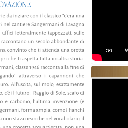
NOVAZIONE
e da inziare con il classico “c’era una
ntri nel cantiere Sangermani di Lavagna
i uffici letteralmente tappezzati, sulle
he raccontano un secolo abbondante di
ona convinto che ti attenda una oretta
i che ti aspetta tutta un’altra storia.
ani, classe 1946 racconta alla fine di
igando" attraverso i capannoni che
auro. All'uscita, sul molo, esattamente
, c'è il futuro: Raggio di Sole, scafo di
 e carbonio, l’ultima invenzione (e
angermani, forma ampia, come i fianchi
 non stava neanche nel vocabolario, il
on una crocetta acquartierata, non una