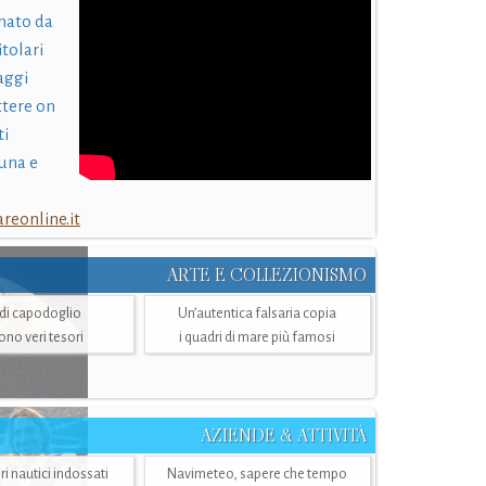
nato da
itolari
laggi
ttere on
ti
una e
eonline.it
ARTE E COLLEZIONISMO
i di capodoglio
Un’autentica falsaria copia
sono veri tesori
i quadri di mare più famosi
AZIENDE & ATTIVITÀ
ri nautici indossati
Navimeteo, sapere che tempo