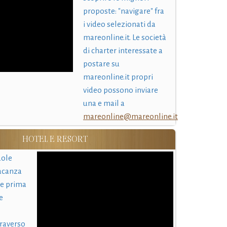
proposte: "navigare" fra
i video selezionati da
mareonline.it. Le società
di charter interessate a
postare su
mareonline.it propri
video possono inviare
una e mail a
mareonline@mareonline.it
HOTEL E RESORT
uole
acanza
 e prima
e
traverso