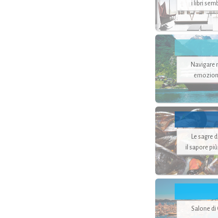
i libri se
Navigare ne
emozion
Le sagre 
il sapore pi
Salone di