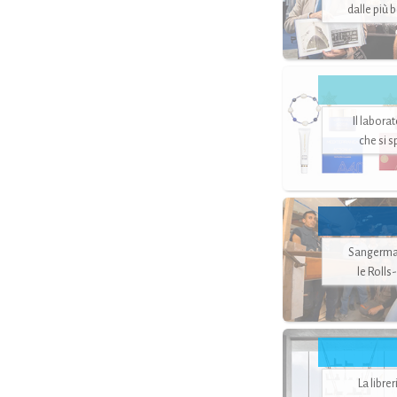
dalle più 
Il labora
che si 
Sangerman
le Rolls
La libre