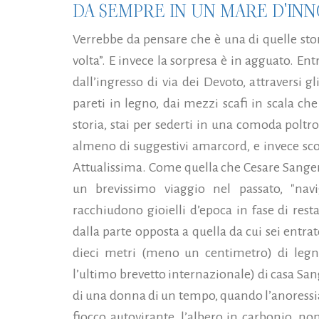
DA SEMPRE IN UN MARE D'IN
Verrebbe da pensare che è una di quelle stori
volta”. E invece la sorpresa è in agguato. E
dall’ingresso di via dei Devoto, attraversi gl
pareti in legno, dai mezzi scafi in scala c
storia, stai per sederti in una comoda poltr
almeno di suggestivi amarcord, e invece scopr
Attualissima. Come quella che Cesare Sangerm
un brevissimo viaggio nel passato, "nav
racchiudono gioielli d’epoca in fase di rest
dalla parte opposta a quella da cui sei entrato
dieci metri (meno un centimetro) di legno
l’ultimo brevetto internazionale) di casa S
di una donna di un tempo, quando l’anoressia
fiocco autovirante, l’albero in carbonio, n