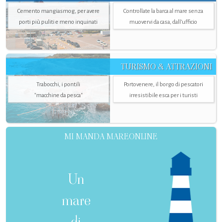
Cemento mangiasmog, per avere
Controllate la barca al mare senza
porti più puliti e meno inquinati
muovervi da casa, dall’ufficio
TURISMO & ATTRAZIONI
Trabocchi, i pontili
Portovenere, il borgo di pescatori
"macchine da pesca"
irresistibile esca per i turisti
MI MANDA MAREONLINE
Un
mare
di