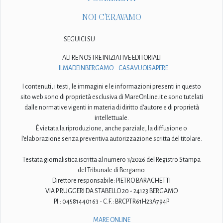
NOI C'ERAVAMO
SEGUICI SU
ALTRE NOSTRE INIZIATIVE EDITORIALI
ILMADEINBERGAMO
CASAVUOISAPERE
I contenuti, i testi, le immagini e le informazioni presenti in questo
sito web sono di proprietà esclusiva di MareOnLine.it e sono tutelati
dalle normative vigenti in materia di diritto d'autore e di proprietà
intellettuale.
È vietata la riproduzione, anche parziale, la diffusione o
l'elaborazione senza preventiva autorizzazione scritta del titolare.
Testata giornalistica iscritta al numero 3/2026 del Registro Stampa
del Tribunale di Bergamo.
Direttore responsabile: PIETRO BARACHETTI
VIA P. RUGGERI DA STABELLO 20 - 24123 BERGAMO
P.I.: 04581440163 - C.F.: BRCPTR61H23A794P
MARE ONLINE