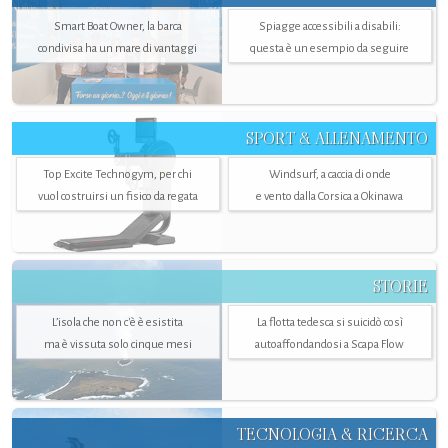
Smart Boat Owner, la barca
Spiagge accessibili a disabili:
condivisa ha un mare di vantaggi
questa è un esempio da seguire
SPORT & ALLENAMENTO
Top Excite Technogym, per chi
Windsurf, a caccia di onde
vuol costruirsi un fisico da regata
e vento dalla Corsica a Okinawa
STORIE
L’isola che non c'è è esistita
La flotta tedesca si suicidò così
ma è vissuta solo cinque mesi
autoaffondandosi a Scapa Flow
TECNOLOGIA & RICERCA