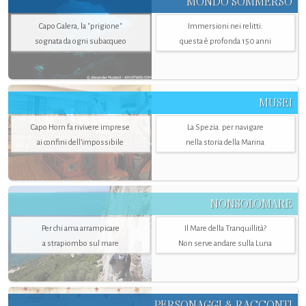
MONDO SOMMERSO
Capo Galera, la "prigione"
Immersioni nei relitti:
sognata da ogni subacqueo
questa è profonda 150 anni
MUSEI
Capo Horn fa rivivere imprese
La Spezia. per navigare
ai confini dell’impossibile
nella storia della Marina
NONSOLOMARE
Per chi ama arrampicare
Il Mare della Tranquillità?
a strapiombo sul mare
Non serve andare sulla Luna
PERSONAGGI & RACCONTI