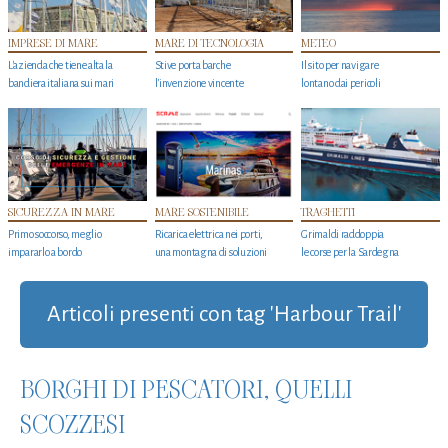
IMPRESE DI MARE
MARE DI TECNOLOGIA
METEO
L'azienda che tiene alta la
Stive porta barche
Il sito per navigare
bandiera italiana sui mari
l'invenzione vincente
lontano dai pericoli
SICUREZZA IN MARE
MARE SOSTENIBILE
TRAGHETTI
Primo soccorso, meglio
Ricarica elettrica nei porti,
Grimaldi raddoppia
impararlo a bordo
una montagna di soluzioni
le corse per la Sardegna
Articoli presenti con tag 'Harbour Trail'
BORGHI DI PESCATORI, QUELLI
SCOZZESI