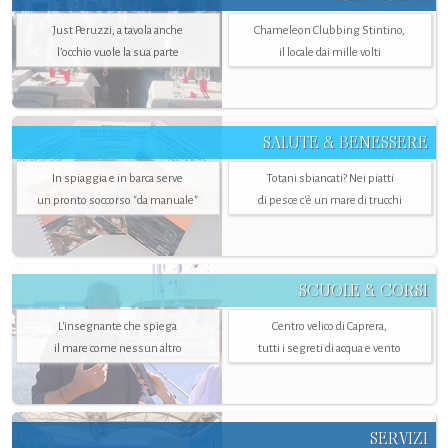
Just Peruzzi, a tavola anche
Chameleon Clubbing Stintino,
l’occhio vuole la sua parte
il locale dai mille volti
SALUTE & BENESSERE
In spiaggia e in barca serve
Totani sbiancati? Nei piatti
un pronto soccorso "da manuale"
di pesce c'è un mare di trucchi
SCUOLE & CORSI
L'insegnante che spiega
Centro velico di Caprera,
il mare come nessun altro
tutti i segreti di acqua e vento
SERVIZI