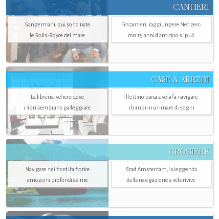
CANTIERI
Sangermani, qui sono nate
Fincantieri, raggiungere Net zero
le Rolls-Royce del mare
con 15 anni d'anticipo si può
CASE & ARREDI
La libreria-veliero dove
Il lettino barca a vela fa navigare
i libri sembrano galleggiare
i bimbi in un mare di sogni
CROCIERE
Navigare nei fiordi fa fiorire
Stad Amsterdam, la leggenda
emozioni profondissime
della navigazione a vela rivive