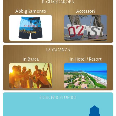
IL GUARDAROBA
Abbigliamento
Accessori
LA VACANZA
In Barca
In Hotel / Resort
IDEE PER STUPIRE