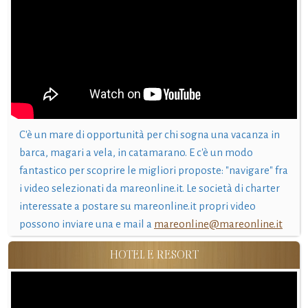
C'è un mare di opportunità per chi sogna una vacanza in
barca, magari a vela, in catamarano. E c'è un modo
fantastico per scoprire le migliori proposte: "navigare" fra
i video selezionati da mareonline.it. Le società di charter
interessate a postare su mareonline.it propri video
possono inviare una e mail a
mareonline@mareonline.it
HOTEL E RESORT