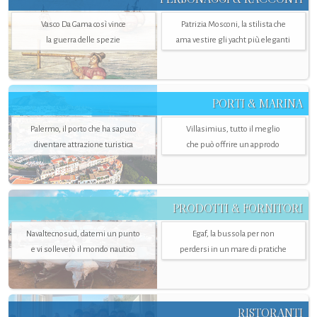
Vasco Da Gama così vince
Patrizia Mosconi, la stilista che
la guerra delle spezie
ama vestire gli yacht più eleganti
PORTI & MARINA
Palermo, il porto che ha saputo
Villasimius, tutto il meglio
diventare attrazione turistica
che può offrire un approdo
PRODOTTI & FORNITORI
Navaltecnosud, datemi un punto
Egaf, la bussola per non
e vi solleverò il mondo nautico
perdersi in un mare di pratiche
RISTORANTI