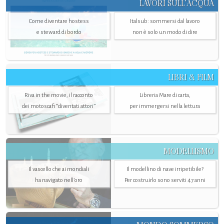
LAVORI SULL’ACQUA
Come diventare hostess
Italsub: sommersi dal lavoro
e steward di bordo
non è solo un modo di dire
LIBRI & FILM
Riva in the movie, il racconto
Libreria Mare di carta,
dei motoscafi “diventati attori”
per immergersi nella lettura
MODELLISMO
Il vascello che ai mondiali
Il modellino di nave irripetibile?
ha navigato nell’oro
Per costruirlo sono serviti 47 anni