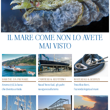
IL MARE COME NON LO AVETE
MAI VISTO
BARCHE DA PROVARE
CANTIERI & REFITTING
MATERIALI & SERVIZI
Anvera 55S, la barca
Naval Tecno Sud, gli yacht
Treccificio Borri,
che diventa un'isola
navigano sulla terra
l'azienda legata al mare