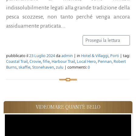
indissolubilmente legati alla grande tradizione della
pesca scozzese, non tanto perché venga ancora
assiduamente praticata...
Prosegui la lettura
pubblicato il
23 Luglio 2024
da
admin
| in
Hotel & Villaggi
,
Porti
| tag:
Coastal Trail
,
Crovie
,
fifie
,
Harbour Trail
,
Local Hero
,
Pennan
,
Robert
Burns
,
skaffie
,
Stonehaven
,
zulu
| commenti:
0
VIDEOMARE QUANT'È BELLO