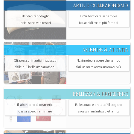
ARTE E COLLEZIONISMO
I denti di capodoglio
Un’autentica falsaria copia
incisi sono veri tesori
i quadri di mare più famosi
AZIENDE & ATTIVITÀ
Gli accessori nautici indossati
Navimeteo, sapere che tempo
dalle più belle imbarcazioni
farà in mare conta ancora di più
BELLEZZA & BENESSERE
Il laboratorio di cosmetici
Pelle dorata e protetta? Il segreto
che si specchia in mare
si cela in un’antica pietra Inca