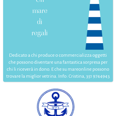
mare
di
regali
Dedicato a chi produce o commercializza oggetti
che possono diventare una fantastica sorpresa per
chi li riceverà in dono. E che su mareonline possono
trovare la miglior vetrina. Info: Cristina, 351 9744943