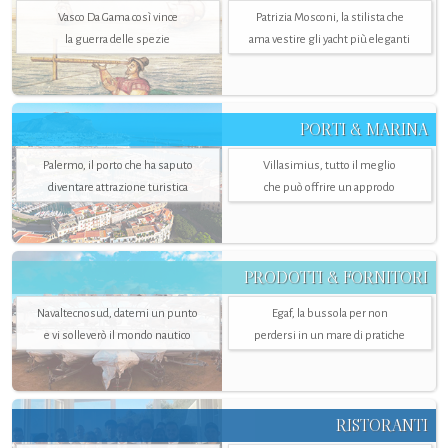
Vasco Da Gama così vince
Patrizia Mosconi, la stilista che
la guerra delle spezie
ama vestire gli yacht più eleganti
PORTI & MARINA
Palermo, il porto che ha saputo
Villasimius, tutto il meglio
diventare attrazione turistica
che può offrire un approdo
PRODOTTI & FORNITORI
Navaltecnosud, datemi un punto
Egaf, la bussola per non
e vi solleverò il mondo nautico
perdersi in un mare di pratiche
RISTORANTI