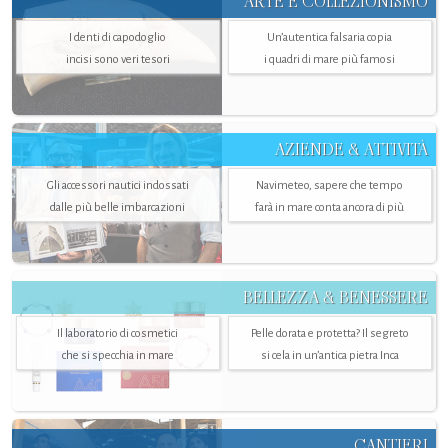
ARTE E COLLEZIONISMO
I denti di capodoglio
Un’autentica falsaria copia
incisi sono veri tesori
i quadri di mare più famosi
AZIENDE & ATTIVITÀ
Gli accessori nautici indossati
Navimeteo, sapere che tempo
dalle più belle imbarcazioni
farà in mare conta ancora di più
BELLEZZA & BENESSERE
Il laboratorio di cosmetici
Pelle dorata e protetta? Il segreto
che si specchia in mare
si cela in un’antica pietra Inca
CANTIERI