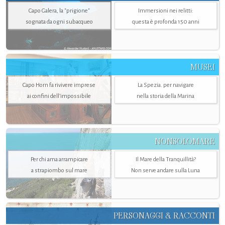
Capo Galera, la "prigione"
Immersioni nei relitti:
sognata da ogni subacqueo
questa è profonda 150 anni
MUSEI
Capo Horn fa rivivere imprese
La Spezia. per navigare
ai confini dell’impossibile
nella storia della Marina
NONSOLOMARE
Per chi ama arrampicare
Il Mare della Tranquillità?
a strapiombo sul mare
Non serve andare sulla Luna
PERSONAGGI & RACCONTI