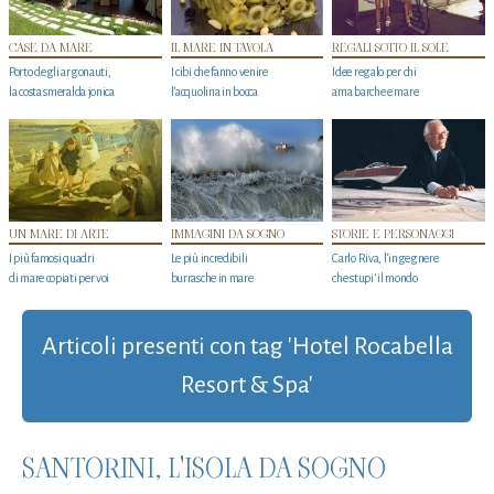
CASE DA MARE
IL MARE IN TAVOLA
REGALI SOTTO IL SOLE
Porto degli argonauti,
I cibi che fanno venire
Idee regalo per chi
la costa smeralda jonica
l’acquolina in bocca
ama barche e mare
UN MARE DI ARTE
IMMAGINI DA SOGNO
STORIE E PERSONAGGI
I più famosi quadri
Le più incredibili
Carlo Riva, l’ingegnere
di mare copiati per voi
burrasche in mare
che stupi' il mondo
Articoli presenti con tag 'Hotel Rocabella
Resort & Spa'
SANTORINI, L'ISOLA DA SOGNO