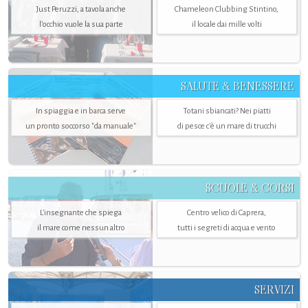
Just Peruzzi, a tavola anche
Chameleon Clubbing Stintino,
l’occhio vuole la sua parte
il locale dai mille volti
SALUTE & BENESSERE
In spiaggia e in barca serve
Totani sbiancati? Nei piatti
un pronto soccorso "da manuale"
di pesce c'è un mare di trucchi
SCUOLE & CORSI
L'insegnante che spiega
Centro velico di Caprera,
il mare come nessun altro
tutti i segreti di acqua e vento
SERVIZI