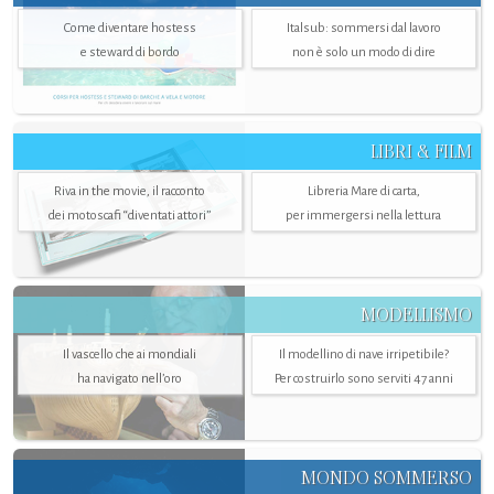
Come diventare hostess
Italsub: sommersi dal lavoro
e steward di bordo
non è solo un modo di dire
LIBRI & FILM
Riva in the movie, il racconto
Libreria Mare di carta,
dei motoscafi “diventati attori”
per immergersi nella lettura
MODELLISMO
Il vascello che ai mondiali
Il modellino di nave irripetibile?
ha navigato nell’oro
Per costruirlo sono serviti 47 anni
MONDO SOMMERSO