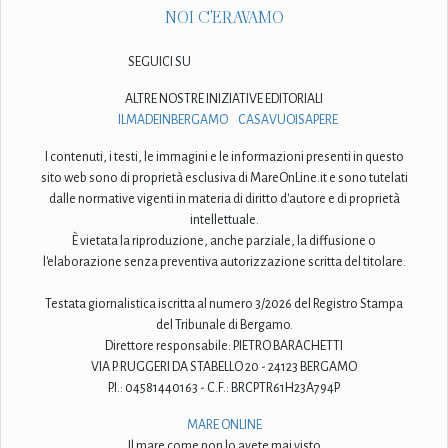
NOI C'ERAVAMO
SEGUICI SU
ALTRE NOSTRE INIZIATIVE EDITORIALI
ILMADEINBERGAMO
CASAVUOISAPERE
I contenuti, i testi, le immagini e le informazioni presenti in questo
sito web sono di proprietà esclusiva di MareOnLine.it e sono tutelati
dalle normative vigenti in materia di diritto d'autore e di proprietà
intellettuale.
È vietata la riproduzione, anche parziale, la diffusione o
l'elaborazione senza preventiva autorizzazione scritta del titolare.
Testata giornalistica iscritta al numero 3/2026 del Registro Stampa
del Tribunale di Bergamo.
Direttore responsabile: PIETRO BARACHETTI
VIA P. RUGGERI DA STABELLO 20 - 24123 BERGAMO
P.I.: 04581440163 - C.F.: BRCPTR61H23A794P
MARE ONLINE
Il mare come non lo avete mai visto