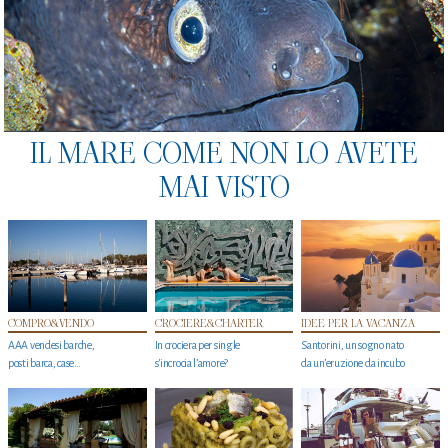
IL MARE COME NON LO AVETE
MAI VISTO
COMPRO&VENDO
CROCIERE&CHARTER
IDEE PER LA VACANZA
AAA vendesi barche,
In crociera per single
Santorini, un sogno nato
posti barca, case…
s'incrocia l’amore?
da un’eruzione da incubo