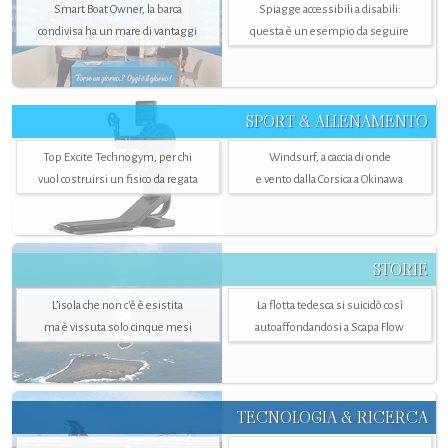
Smart Boat Owner, la barca
Spiagge accessibili a disabili:
condivisa ha un mare di vantaggi
questa è un esempio da seguire
SPORT & ALLENAMENTO
Top Excite Technogym, per chi
Windsurf, a caccia di onde
vuol costruirsi un fisico da regata
e vento dalla Corsica a Okinawa
STORIE
L’isola che non c'è è esistita
La flotta tedesca si suicidò così
ma è vissuta solo cinque mesi
autoaffondandosi a Scapa Flow
TECNOLOGIA & RICERCA