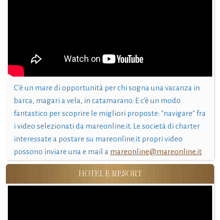
C'è un mare di opportunità per chi sogna una vacanza in
barca, magari a vela, in catamarano. E c'è un modo
fantastico per scoprire le migliori proposte: "navigare" fra
i video selezionati da mareonline.it. Le società di charter
interessate a postare su mareonline.it propri video
possono inviare una e mail a
mareonline@mareonline.it
HOTEL E RESORT