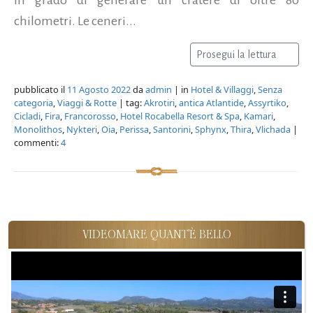
chilometri. Le ceneri...
Prosegui la lettura
pubblicato il
11 Agosto 2022
da
admin
| in
Hotel & Villaggi
,
Senza
categoria
,
Viaggi & Rotte
| tag:
Akrotiri
,
antica Atlantide
,
Assyrtiko
,
Cicladi
,
Fira
,
Francorosso
,
Hotel Rocabella Resort & Spa
,
Kamari
,
Monolithos
,
Nykteri
,
Oia
,
Perissa
,
Santorini
,
Sphynx
,
Thira
,
Vlichada
|
commenti:
4
VIDEOMARE QUANT'È BELLO