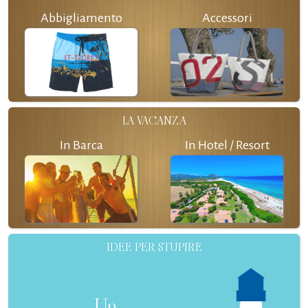
Abbigliamento
Accessori
LA VACANZA
In Barca
In Hotel / Resort
IDEE PER STUPIRE
Un