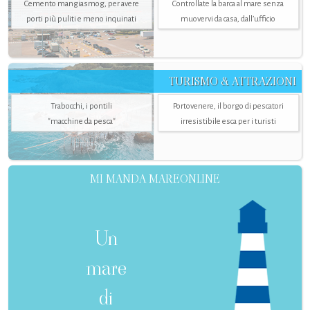
Cemento mangiasmog, per avere
Controllate la barca al mare senza
porti più puliti e meno inquinati
muovervi da casa, dall’ufficio
TURISMO & ATTRAZIONI
Trabocchi, i pontili
Portovenere, il borgo di pescatori
"macchine da pesca"
irresistibile esca per i turisti
MI MANDA MAREONLINE
Un
mare
di