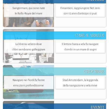
Sangermani, qui sono nate
Fincantieri, raggiungere Net zero
le Rolls-Royce del mare
con 15 anni d'anticipo si può
CASE & ARREDI
La libreria-veliero dove
Il lettino barca a vela fa navigare
i libri sembrano galleggiare
i bimbi in un mare di sogni
CROCIERE
Navigare nei fiordi fa fiorire
Stad Amsterdam, la leggenda
emozioni profondissime
della navigazione a vela rivive
EVENTI