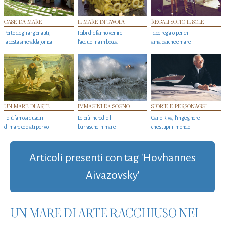
CASE DA MARE
IL MARE IN TAVOLA
REGALI SOTTO IL SOLE
Porto degli argonauti,
I cibi che fanno venire
Idee regalo per chi
la costa smeralda jonica
l’acquolina in bocca
ama barche e mare
UN MARE DI ARTE
IMMAGINI DA SOGNO
STORIE E PERSONAGGI
I più famosi quadri
Le più incredibili
Carlo Riva, l’ingegnere
di mare copiati per voi
burrasche in mare
che stupi' il mondo
Articoli presenti con tag 'Hovhannes
Aivazovsky'
UN MARE DI ARTE RACCHIUSO NEI