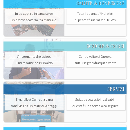
SALUTE & BENESSERE
In spiaggia e in barca serve
Totani sbiancati? Nei piatti
un pronto soccorso "da manuale"
di pesce c'è un mare di trucchi
SCUOLE & CORSI
L'insegnante che spiega
Centro velico di Caprera,
il mare come nessun altro
tutti i segreti di acqua e vento
SERVIZI
Smart Boat Owner, la barca
Spiagge accessibili a disabili:
condivisa ha un mare di vantaggi
questa è un esempio da seguire