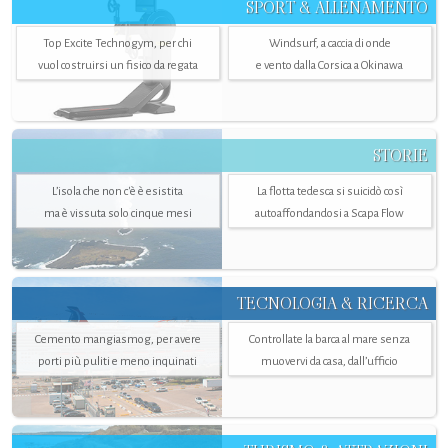
SPORT & ALLENAMENTO
Top Excite Technogym, per chi
Windsurf, a caccia di onde
vuol costruirsi un fisico da regata
e vento dalla Corsica a Okinawa
STORIE
L’isola che non c'è è esistita
La flotta tedesca si suicidò così
ma è vissuta solo cinque mesi
autoaffondandosi a Scapa Flow
TECNOLOGIA & RICERCA
Cemento mangiasmog, per avere
Controllate la barca al mare senza
porti più puliti e meno inquinati
muovervi da casa, dall’ufficio