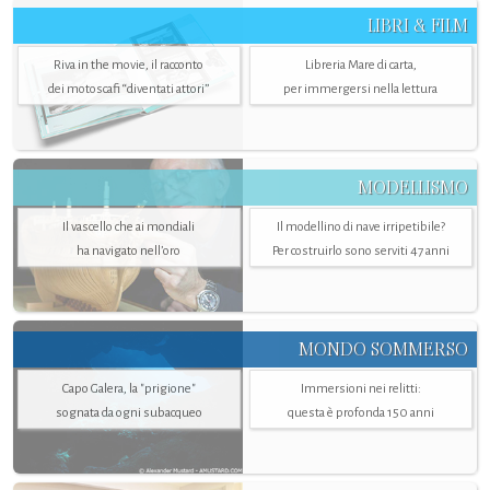
LIBRI & FILM
Riva in the movie, il racconto
Libreria Mare di carta,
dei motoscafi “diventati attori”
per immergersi nella lettura
MODELLISMO
Il vascello che ai mondiali
Il modellino di nave irripetibile?
ha navigato nell’oro
Per costruirlo sono serviti 47 anni
MONDO SOMMERSO
Capo Galera, la "prigione"
Immersioni nei relitti:
sognata da ogni subacqueo
questa è profonda 150 anni