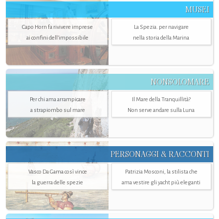
MUSEI
Capo Horn fa rivivere imprese
La Spezia. per navigare
ai confini dell’impossibile
nella storia della Marina
NONSOLOMARE
Per chi ama arrampicare
Il Mare della Tranquillità?
a strapiombo sul mare
Non serve andare sulla Luna
PERSONAGGI & RACCONTI
Vasco Da Gama così vince
Patrizia Mosconi, la stilista che
la guerra delle spezie
ama vestire gli yacht più eleganti