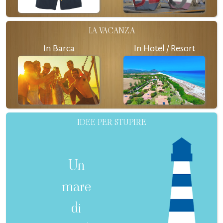
LA VACANZA
In Barca
In Hotel / Resort
IDEE PER STUPIRE
Un
mare
di