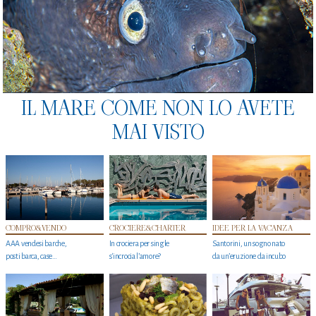
IL MARE COME NON LO AVETE
MAI VISTO
COMPRO&VENDO
CROCIERE&CHARTER
IDEE PER LA VACANZA
AAA vendesi barche,
In crociera per single
Santorini, un sogno nato
posti barca, case…
s'incrocia l’amore?
da un’eruzione da incubo