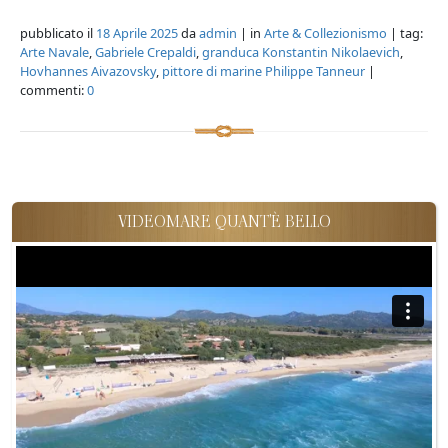
pubblicato il
18 Aprile 2025
da
admin
| in
Arte & Collezionismo
| tag:
Arte Navale
,
Gabriele Crepaldi
,
granduca Konstantin Nikolaevich
,
Hovhannes Aivazovsky
,
pittore di marine Philippe Tanneur
|
commenti:
0
VIDEOMARE QUANT'È BELLO