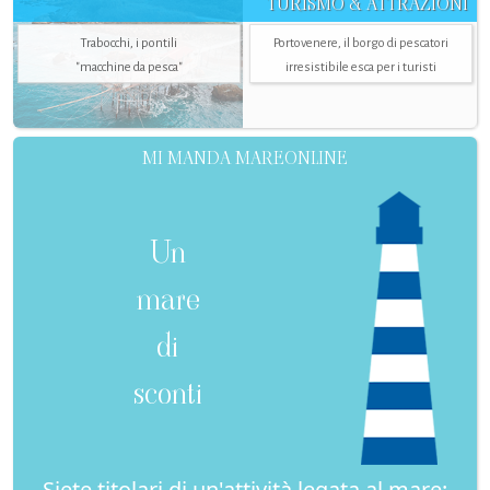
TURISMO & ATTRAZIONI
Trabocchi, i pontili
Portovenere, il borgo di pescatori
"macchine da pesca"
irresistibile esca per i turisti
MI MANDA MAREONLINE
Un
mare
di
sconti
Siete titolari di un'attività legata al mare: