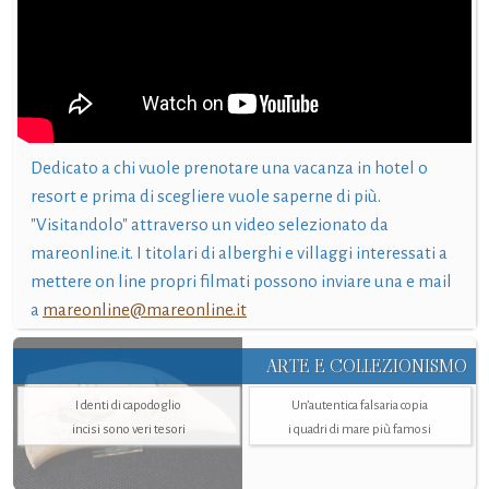
Dedicato a chi vuole prenotare una vacanza in hotel o
resort e prima di scegliere vuole saperne di più.
"Visitandolo" attraverso un video selezionato da
mareonline.it. I titolari di alberghi e villaggi interessati a
mettere on line propri filmati possono inviare una e mail
a
mareonline@mareonline.it
ARTE E COLLEZIONISMO
I denti di capodoglio
Un’autentica falsaria copia
incisi sono veri tesori
i quadri di mare più famosi