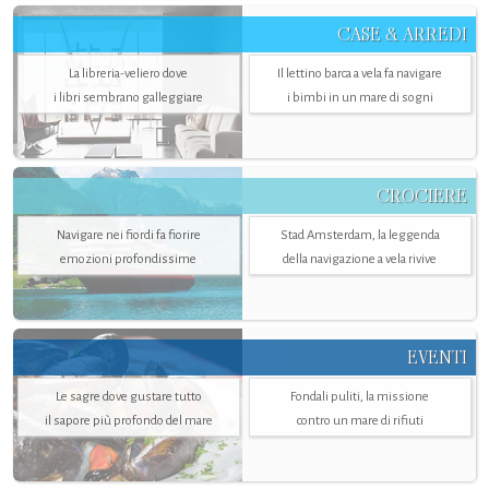
CASE & ARREDI
La libreria-veliero dove
Il lettino barca a vela fa navigare
i libri sembrano galleggiare
i bimbi in un mare di sogni
CROCIERE
Navigare nei fiordi fa fiorire
Stad Amsterdam, la leggenda
emozioni profondissime
della navigazione a vela rivive
EVENTI
Le sagre dove gustare tutto
Fondali puliti, la missione
il sapore più profondo del mare
contro un mare di rifiuti