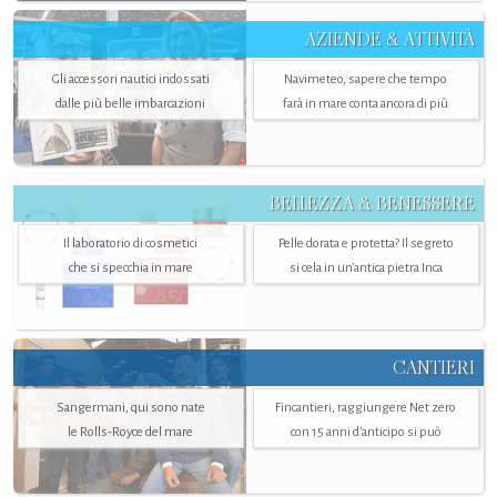
AZIENDE & ATTIVITÀ
Gli accessori nautici indossati
Navimeteo, sapere che tempo
dalle più belle imbarcazioni
farà in mare conta ancora di più
BELLEZZA & BENESSERE
Il laboratorio di cosmetici
Pelle dorata e protetta? Il segreto
che si specchia in mare
si cela in un’antica pietra Inca
CANTIERI
Sangermani, qui sono nate
Fincantieri, raggiungere Net zero
le Rolls-Royce del mare
con 15 anni d'anticipo si può