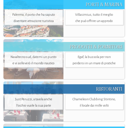
PORTI & MARINA
Palermo, il porto che ha saputo
Villasimius, tutto il meglio
diventare attrazione turistica
che può offrire un approdo
PRODOTTI & FORNITORI
Navaltecnosud, datemi un punto
Egaf, la bussola per non
e vi solleverò il mondo nautico
perdersi in un mare di pratiche
RISTORANTI
Just Peruzzi, a tavola anche
Chameleon Clubbing Stintino,
l’occhio vuole la sua parte
il locale dai mille volti