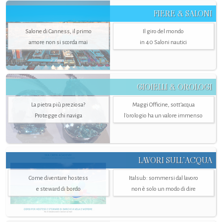
FIERE & SALONI
Salone di Canness, il primo
Il giro del mondo
amore non si scorda mai
in 40 Saloni nautici
GIOIELLI & OROLOGI
La pietra più preziosa?
Maggi Officine, sott’acqua
Protegge chi naviga
l'orologio ha un valore immenso
LAVORI SULL’ACQUA
Come diventare hostess
Italsub: sommersi dal lavoro
e steward di bordo
non è solo un modo di dire