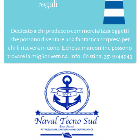
regali
Dedicato a chi produce o commercializza oggetti
che possono diventare una fantastica sorpresa per
chi li riceverà in dono. E che su mareonline possono
trovare la miglior vetrina. Info: Cristina, 351 9744943