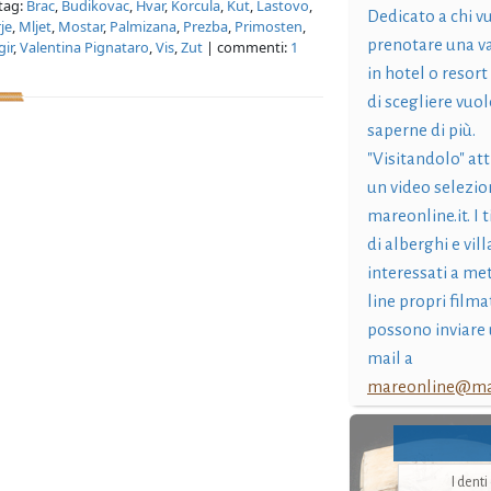
tag:
Brac
,
Budikovac
,
Hvar
,
Korcula
,
Kut
,
Lastovo
,
Dedicato a chi v
je
,
Mljet
,
Mostar
,
Palmizana
,
Prezba
,
Primosten
,
prenotare una v
gir
,
Valentina Pignataro
,
Vis
,
Zut
| commenti:
1
in hotel o resort
di scegliere vuol
saperne di più.
"Visitandolo" at
un video selezio
mareonline.it. I t
di alberghi e vil
interessati a me
line propri filma
possono inviare 
mail a
mareonline@mar
I dent