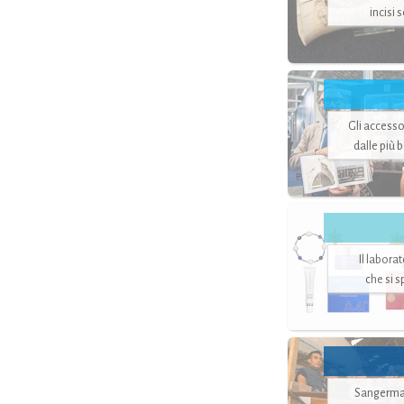
incisi 
Gli accesso
dalle più 
Il labora
che si 
Sangerman