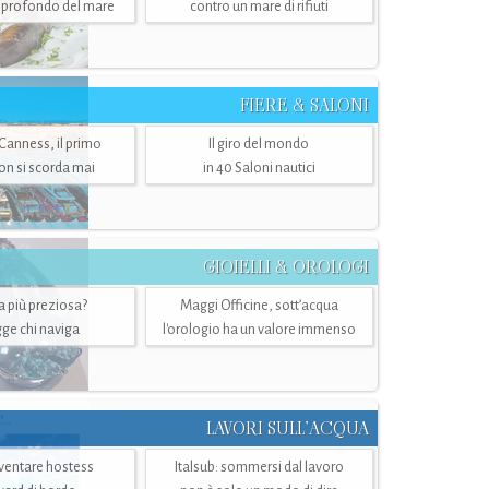
ù profondo del mare
contro un mare di rifiuti
FIERE & SALONI
 Canness, il primo
Il giro del mondo
n si scorda mai
in 40 Saloni nautici
GIOIELLI & OROLOGI
ra più preziosa?
Maggi Officine, sott’acqua
ge chi naviga
l'orologio ha un valore immenso
LAVORI SULL’ACQUA
ventare hostess
Italsub: sommersi dal lavoro