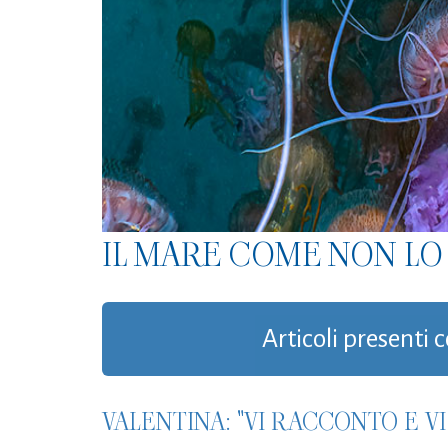
IL MARE COME NON LO 
Articoli presenti 
VALENTINA: "VI RACCONTO E V