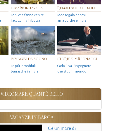
IL MARE IN TAVOLA
REGALI SOTTO IL SOLE
I cibi che fanno venire
Idee regalo per chi
a
l’acquolina in bocca
ama barche e mare
IMMAGINI DA SOGNO
STORIE E PERSONAGGI
Le più incredibili
Carlo Riva, l’ingegnere
burrasche in mare
che stupi' il mondo
VIDEOMARE QUANT'È BELLO
VACANZE IN BARCA
C'è un mare di