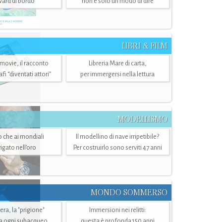
ward di bordo
non è solo un modo di dire
LIBRI & FILM
 movie, il racconto
Libreria Mare di carta,
i “diventati attori”
per immergersi nella lettura
MODELLISMO
lo che ai mondiali
Il modellino di nave irripetibile?
igato nell’oro
Per costruirlo sono serviti 47 anni
MONDO SOMMERSO
ra, la "prigione"
Immersioni nei relitti:
a ogni subacqueo
questa è profonda 150 anni