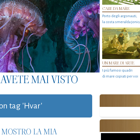
CASE DA MARE
Porto degli argonauti,
la costa smeralda jonic
UN MARE DI ARTE
I più famosi quadri
AVETE MAI VISTO
di mare copiati per voi
con tag 'Hvar'
I MOSTRO LA MIA