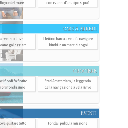
-Royce del mare
con 15 anni d'anticipo si può
CASE & ARREDI
ria-veliero dove
Il lettino barca a vela fa navigare
mbrano galleggiare
i bimbi in un mare di sogni
CROCIERE
i fiordi fa fiorire
Stad Amsterdam, la leggenda
i profondissime
della navigazione a vela rivive
EVENTI
dove gustare tutto
Fondali puliti, la missione