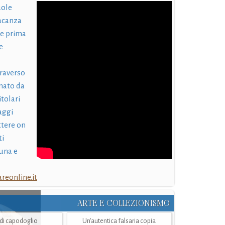
uole
acanza
 e prima
e
traverso
nato da
itolari
laggi
ttere on
ti
una e
eonline.it
ARTE E COLLEZIONISMO
i di capodoglio
Un’autentica falsaria copia