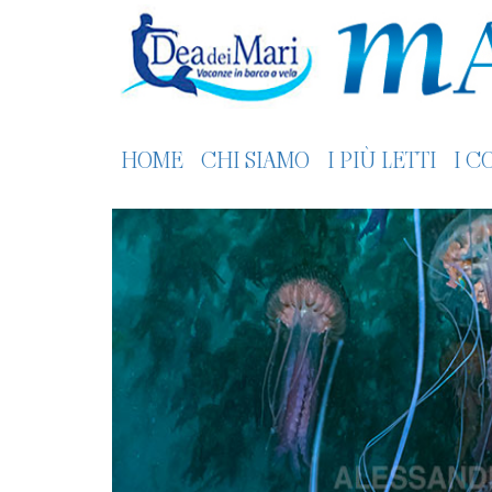
HOME
CHI SIAMO
I PIÙ LETTI
I C