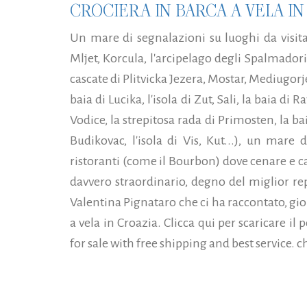
CROCIERA IN BARCA A VELA IN
Un mare di segnalazioni su luoghi da visitare
Mljet, Korcula, l'arcipelago degli Spalmadori, H
cascate di Plitvicka Jezera, Mostar, Mediugorje,
baia di Lucika, l'isola di Zut, Sali, la baia di
Vodice, la strepitosa rada di Primosten, la b
Budikovac, l'isola di Vis, Kut...), un mare 
ristoranti (come il Bourbon) dove cenare e ca
davvero straordinario, degno del miglior re
Valentina Pignataro che ci ha raccontato, gio
a vela in Croazia. Clicca qui per scaricare il p
for sale with free shipping and best service. c