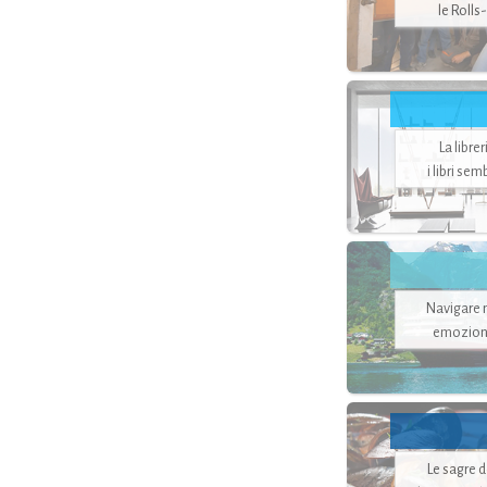
le Rolls
La libre
i libri se
Navigare ne
emozion
Le sagre 