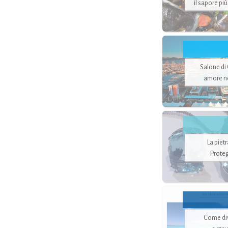
il sapore pi
Salone di
amore no
La piet
Proteg
Come di