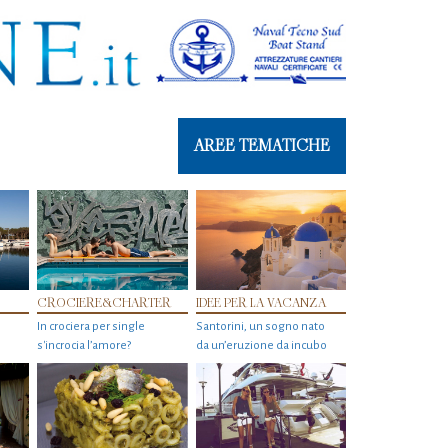
AREE TEMATICHE
CROCIERE&CHARTER
IDEE PER LA VACANZA
In crociera per single
Santorini, un sogno nato
s'incrocia l’amore?
da un’eruzione da incubo