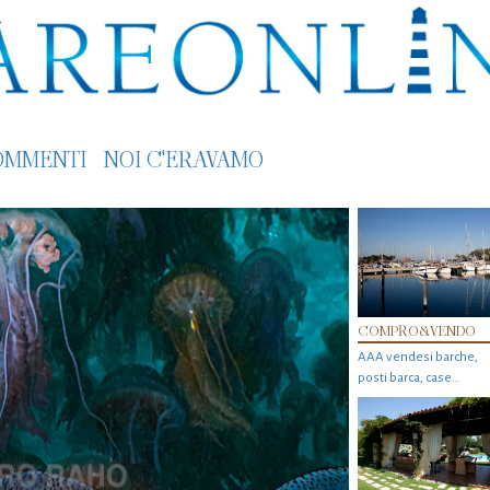
OMMENTI
NOI C'ERAVAMO
COMPRO&VENDO
AAA vendesi barche,
posti barca, case…