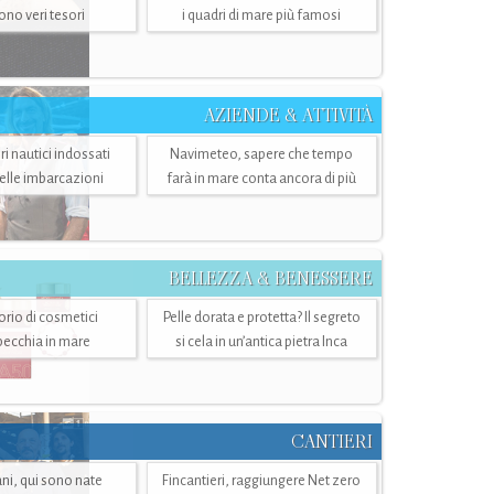
sono veri tesori
i quadri di mare più famosi
AZIENDE & ATTIVITÀ
ri nautici indossati
Navimeteo, sapere che tempo
belle imbarcazioni
farà in mare conta ancora di più
BELLEZZA & BENESSERE
torio di cosmetici
Pelle dorata e protetta? Il segreto
specchia in mare
si cela in un’antica pietra Inca
CANTIERI
i, qui sono nate
Fincantieri, raggiungere Net zero