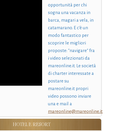
opportunità per chi
sogna una vacanza in
barca, magari a vela, in
catamarano. E c'è un
modo fantastico per
scoprire le migliori
proposte: "navigare" fra
i video selezionati da
mareonline.it. Le società
di charter interessate a
postare su
mareonline.it propri
video possono inviare
una e mail a
mareonline@mareonline.it
HOTEL E RESORT