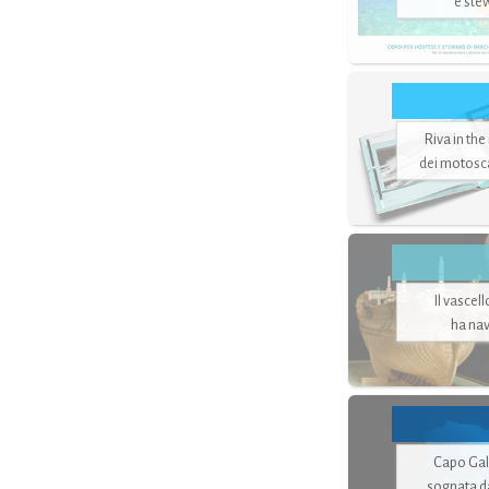
e ste
Riva in the
dei motoscaf
Il vascel
ha nav
Capo Gale
sognata d