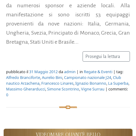
da numerosi sponsor e aziende locali. Alla
manifestazione si sono iscritti 53 equipaggi
provenienti da nove nazioni: Italia, Germania,
Ungheria, Svezia, Principato di Monaco, Grecia, Gran
Bretagna, Stati Uniti e Brasile...
Prosegui la lettura
pubblicato il
31 Maggio 2012
da
admin
| in
Regate & Eventi
| tag:
Alfredo Branciforte
,
Aurelio Bini
,
Campionato nazionale J24
,
Club
nautico Arzachena
,
Francesco Linares
,
Ignazio Bonanno
,
La Superba
,
Massimo Gherarducci
,
Simone Scontrino
,
Vigne Surrau
| commenti:
0
VIDEOMARE QUANT'È BELLO