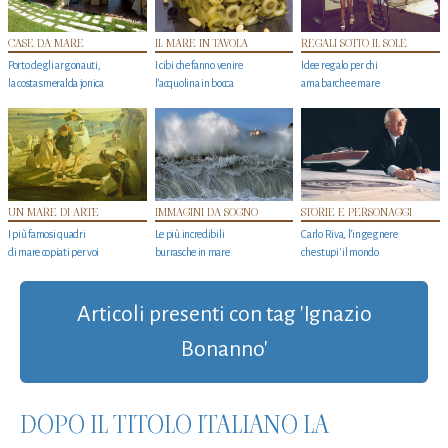
CASE DA MARE
IL MARE IN TAVOLA
REGALI SOTTO IL SOLE
Porto degli argonauti,
I cibi che fanno venire
Idee regalo per chi
la costa smeralda jonica
l’acquolina in bocca
ama barche e mare
UN MARE DI ARTE
IMMAGINI DA SOGNO
STORIE E PERSONAGGI
I più famosi quadri
Le più incredibili
Carlo Riva, l’ingegnere
di mare copiati per voi
burrasche in mare
che stupi' il mondo
Articoli presenti con tag 'Ignazio
Bonanno'
DOPO IL TITOLO ITALIANO LA