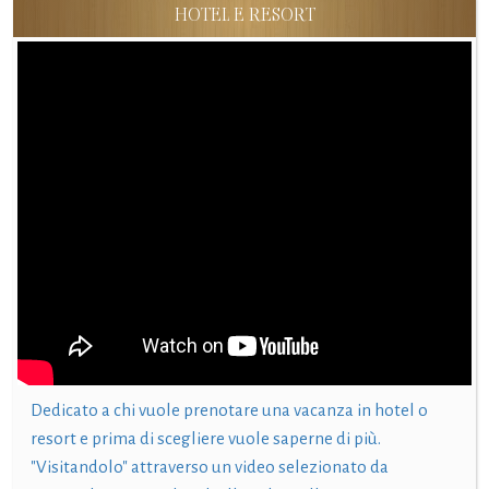
HOTEL E RESORT
Dedicato a chi vuole prenotare una vacanza in hotel o
resort e prima di scegliere vuole saperne di più.
"Visitandolo" attraverso un video selezionato da