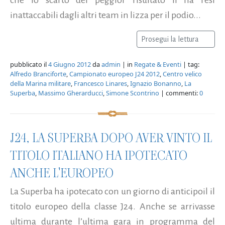
inattaccabili dagli altri team in lizza per il podio...
Prosegui la lettura
pubblicato il
4 Giugno 2012
da
admin
| in
Regate & Eventi
| tag:
Alfredo Branciforte
,
Campionato europeo J24 2012
,
Centro velico
della Marina militare
,
Francesco Linares
,
Ignazio Bonanno
,
La
Superba
,
Massimo Gherarducci
,
Simone Scontrino
| commenti:
0
J24, LA SUPERBA DOPO AVER VINTO IL
TITOLO ITALIANO HA IPOTECATO
ANCHE L'EUROPEO
La Superba ha ipotecato con un giorno di anticipoil il
titolo europeo della classe J24. Anche se arrivasse
ultima durante l’ultima gara in programma del