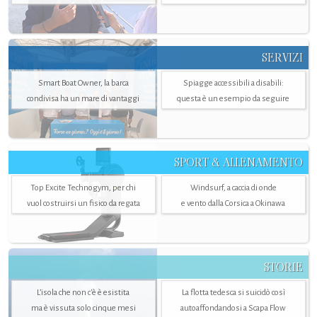
SERVIZI
Smart Boat Owner, la barca
Spiagge accessibili a disabili:
condivisa ha un mare di vantaggi
questa è un esempio da seguire
SPORT & ALLENAMENTO
Top Excite Technogym, per chi
Windsurf, a caccia di onde
vuol costruirsi un fisico da regata
e vento dalla Corsica a Okinawa
STORIE
L’isola che non c'è è esistita
La flotta tedesca si suicidò così
ma è vissuta solo cinque mesi
autoaffondandosi a Scapa Flow