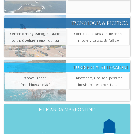
TECNOLOGIA & RICERCA
Cemento mangiasmog, per avere
Controllate la barca al mare senza
porti più puliti e meno inquinati
muovervi da casa, dall’ufficio
TURISMO & ATTRAZIONI
Trabocchi, i pontili
Portovenere, il borgo di pescatori
"macchine da pesca"
irresistibile esca per i turisti
MI MANDA MAREONLINE