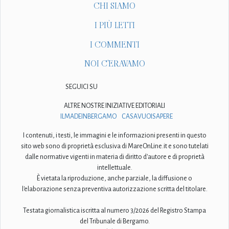
CHI SIAMO
I PIÙ LETTI
I COMMENTI
NOI C'ERAVAMO
SEGUICI SU
ALTRE NOSTRE INIZIATIVE EDITORIALI
ILMADEINBERGAMO
CASAVUOISAPERE
I contenuti, i testi, le immagini e le informazioni presenti in questo
sito web sono di proprietà esclusiva di MareOnLine.it e sono tutelati
dalle normative vigenti in materia di diritto d'autore e di proprietà
intellettuale.
È vietata la riproduzione, anche parziale, la diffusione o
l'elaborazione senza preventiva autorizzazione scritta del titolare.
Testata giornalistica iscritta al numero 3/2026 del Registro Stampa
del Tribunale di Bergamo.