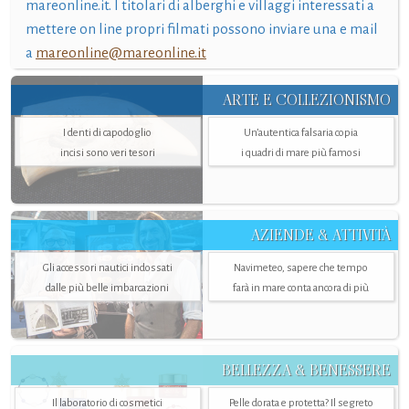
mareonline.it. I titolari di alberghi e villaggi interessati a
mettere on line propri filmati possono inviare una e mail
a
mareonline@mareonline.it
ARTE E COLLEZIONISMO
I denti di capodoglio
Un’autentica falsaria copia
incisi sono veri tesori
i quadri di mare più famosi
AZIENDE & ATTIVITÀ
Gli accessori nautici indossati
Navimeteo, sapere che tempo
dalle più belle imbarcazioni
farà in mare conta ancora di più
BELLEZZA & BENESSERE
Il laboratorio di cosmetici
Pelle dorata e protetta? Il segreto