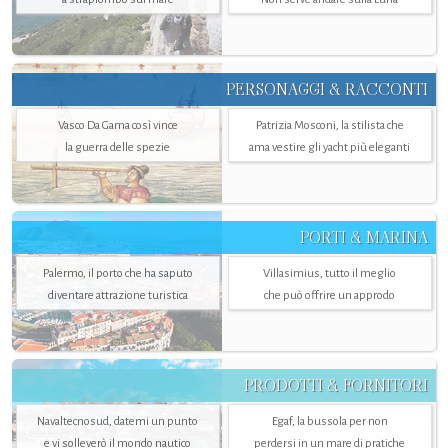
PERSONAGGI & RACCONTI
Vasco Da Gama così vince
Patrizia Mosconi, la stilista che
la guerra delle spezie
ama vestire gli yacht più eleganti
PORTI & MARINA
Palermo, il porto che ha saputo
Villasimius, tutto il meglio
diventare attrazione turistica
che può offrire un approdo
PRODOTTI & FORNITORI
Navaltecnosud, datemi un punto
Egaf, la bussola per non
e vi solleverò il mondo nautico
perdersi in un mare di pratiche