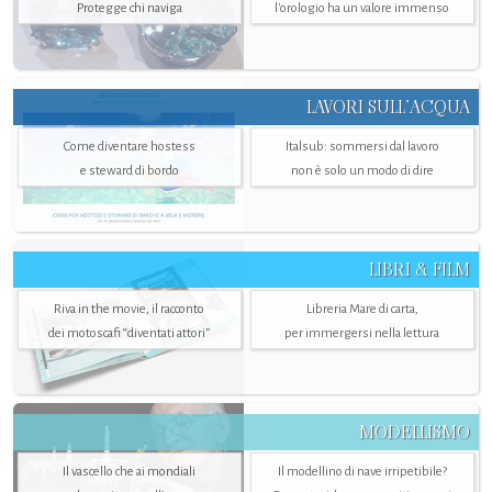
Protegge chi naviga
l'orologio ha un valore immenso
LAVORI SULL’ACQUA
Come diventare hostess
Italsub: sommersi dal lavoro
e steward di bordo
non è solo un modo di dire
LIBRI & FILM
Riva in the movie, il racconto
Libreria Mare di carta,
dei motoscafi “diventati attori”
per immergersi nella lettura
MODELLISMO
Il vascello che ai mondiali
Il modellino di nave irripetibile?