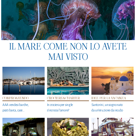
IL MARE COME NON LO AVETE
MAI VISTO
COMPRO&VENDO
CROCIERE&CHARTER
IDEE PER LA VACANZA
AAA vendesi barche,
In crociera per single
Santorini, un sogno nato
posti barca, case…
s'incrocia l’amore?
da un’eruzione da incubo