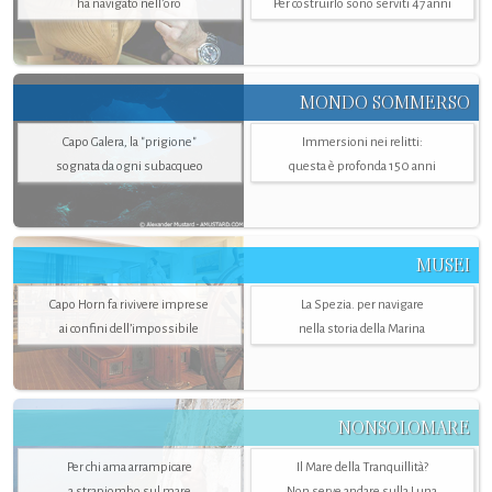
ha navigato nell’oro
Per costruirlo sono serviti 47 anni
MONDO SOMMERSO
Capo Galera, la "prigione"
Immersioni nei relitti:
sognata da ogni subacqueo
questa è profonda 150 anni
MUSEI
Capo Horn fa rivivere imprese
La Spezia. per navigare
ai confini dell’impossibile
nella storia della Marina
NONSOLOMARE
Per chi ama arrampicare
Il Mare della Tranquillità?
a strapiombo sul mare
Non serve andare sulla Luna