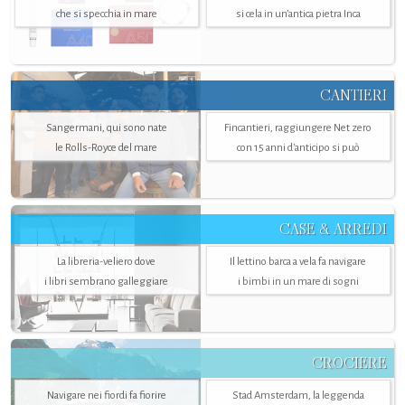
che si specchia in mare
si cela in un’antica pietra Inca
CANTIERI
Sangermani, qui sono nate
Fincantieri, raggiungere Net zero
le Rolls-Royce del mare
con 15 anni d'anticipo si può
CASE & ARREDI
La libreria-veliero dove
Il lettino barca a vela fa navigare
i libri sembrano galleggiare
i bimbi in un mare di sogni
CROCIERE
Navigare nei fiordi fa fiorire
Stad Amsterdam, la leggenda