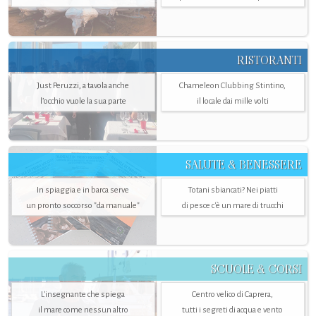
RISTORANTI
Just Peruzzi, a tavola anche
Chameleon Clubbing Stintino,
l’occhio vuole la sua parte
il locale dai mille volti
SALUTE & BENESSERE
In spiaggia e in barca serve
Totani sbiancati? Nei piatti
un pronto soccorso "da manuale"
di pesce c'è un mare di trucchi
SCUOLE & CORSI
L'insegnante che spiega
Centro velico di Caprera,
il mare come nessun altro
tutti i segreti di acqua e vento