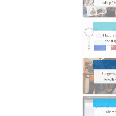
dalle più 
Il labora
che si 
Sangerman
le Rolls
La libre