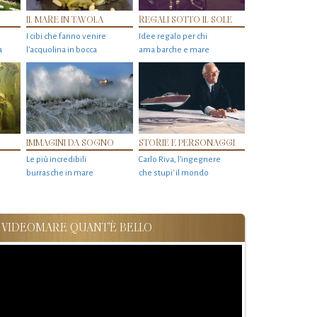
IL MARE IN TAVOLA
REGALI SOTTO IL SOLE
I cibi che fanno venire
Idee regalo per chi
a
l’acquolina in bocca
ama barche e mare
IMMAGINI DA SOGNO
STORIE E PERSONAGGI
Le più incredibili
Carlo Riva, l’ingegnere
burrasche in mare
che stupi' il mondo
VIDEOMARE QUANT'È BELLO