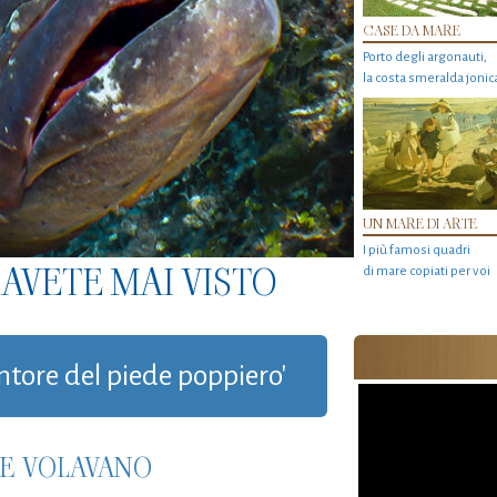
CASE DA MARE
Porto degli argonauti,
la costa smeralda jonic
UN MARE DI ARTE
I più famosi quadri
AVETE MAI VISTO
di mare copiati per voi
entore del piede poppiero'
HE VOLAVANO