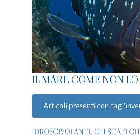
IL MARE COME NON LO 
Articoli presenti con tag 'inv
IDROSCIVOLANTI, GLI SCAFI C