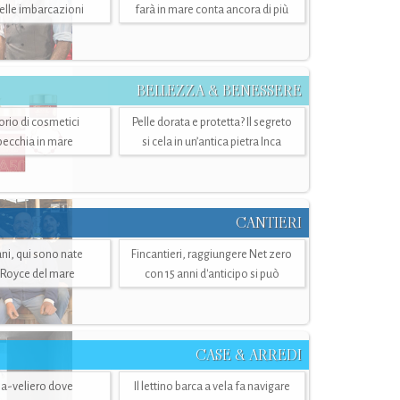
belle imbarcazioni
farà in mare conta ancora di più
BELLEZZA & BENESSERE
torio di cosmetici
Pelle dorata e protetta? Il segreto
specchia in mare
si cela in un’antica pietra Inca
CANTIERI
i, qui sono nate
Fincantieri, raggiungere Net zero
-Royce del mare
con 15 anni d'anticipo si può
CASE & ARREDI
ria-veliero dove
Il lettino barca a vela fa navigare