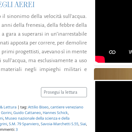
EGLI AEREI
il sinonimo della velocità sull'acqua.
 anni della frenesia, della febbre della
va a gara a superarsi in un’inarrestabile
o nati apposta per correre, per demolire
 i primi progettisti, avevano sì in mente
i sull’acqua, ma esclusivamente a uso
materiali negli impieghi militari e
Prosegui la lettura
 & Lettura
| tag:
Attilio Biseo
,
cantiere veneziano
 Gorini
,
Guido Cattaneo
,
Hannes Schick
,
ni
,
Museo nazionale della scienza e della
rini
,
S.M. 79 Sparviero
,
Savoia-Marchetti S.55
,
Siai
,
ommenti:
3