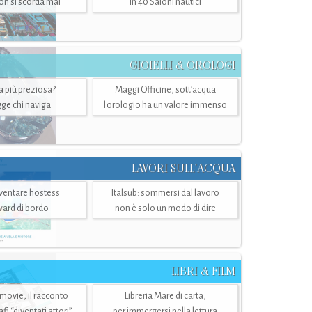
n si scorda mai
in 40 Saloni nautici
GIOIELLI & OROLOGI
ra più preziosa?
Maggi Officine, sott’acqua
ge chi naviga
l'orologio ha un valore immenso
LAVORI SULL’ACQUA
ventare hostess
Italsub: sommersi dal lavoro
ward di bordo
non è solo un modo di dire
LIBRI & FILM
 movie, il racconto
Libreria Mare di carta,
i “diventati attori”
per immergersi nella lettura