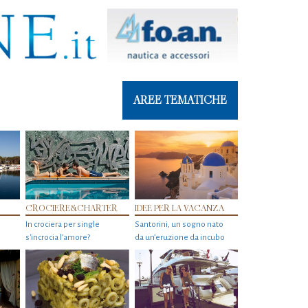
AREE TEMATICHE
CROCIERE&CHARTER
IDEE PER LA VACANZA
In crociera per single
Santorini, un sogno nato
s'incrocia l’amore?
da un’eruzione da incubo