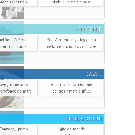
mbrano galleggiare
i bimbi in un mare di sogni
CROCIERE
i fiordi fa fiorire
Stad Amsterdam, la leggenda
i profondissime
della navigazione a vela rivive
EVENTI
dove gustare tutto
Fondali puliti, la missione
ù profondo del mare
contro un mare di rifiuti
FIERE & SALONI
 Canness, il primo
Il giro del mondo