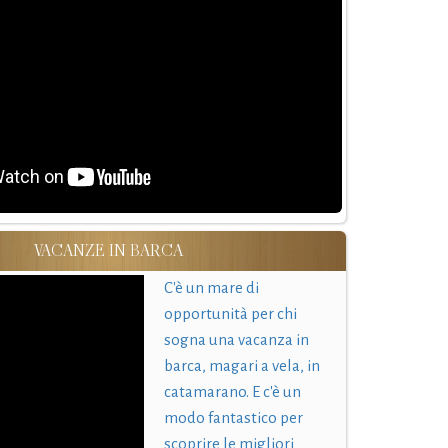
VACANZE IN BARCA
C'è un mare di
opportunità per chi
sogna una vacanza in
barca, magari a vela, in
catamarano. E c'è un
modo fantastico per
scoprire le migliori