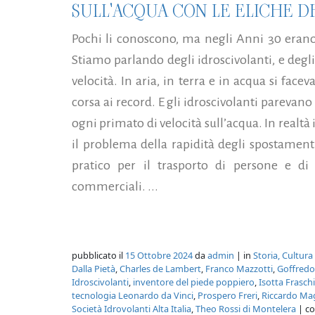
SULL'ACQUA CON LE ELICHE D
Pochi li conoscono, ma negli Anni 30 erano 
Stiamo parlando degli idroscivolanti, e degli
velocità. In aria, in terra e in acqua si face
corsa ai record. E gli idroscivolanti parevan
ogni primato di velocità sull’acqua. In realtà
il problema della rapidità degli spostament
pratico per il trasporto di persone e di 
commerciali. ...
pubblicato il
15 Ottobre 2024
da
admin
| in
Storia, Cultura
Dalla Pietà
,
Charles de Lambert
,
Franco Mazzotti
,
Goffredo
Idroscivolanti
,
inventore del piede poppiero
,
Isotta Fraschi
tecnologia Leonardo da Vinci
,
Prospero Freri
,
Riccardo Mag
Società Idrovolanti Alta Italia
,
Theo Rossi di Montelera
| c