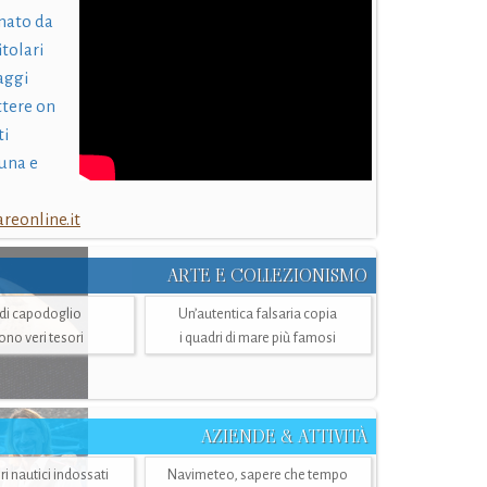
nato da
itolari
laggi
ttere on
ti
una e
eonline.it
ARTE E COLLEZIONISMO
i di capodoglio
Un’autentica falsaria copia
sono veri tesori
i quadri di mare più famosi
AZIENDE & ATTIVITÀ
ri nautici indossati
Navimeteo, sapere che tempo