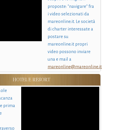
proposte: "navigare" fra
i video selezionati da
mareonline.it. Le società
di charter interessate a
postare su
mareonline.it propri
video possono inviare
una e mail a
mareonline@mareonline.it
HOTEL E RESORT
uole
acanza
 e prima
e
traverso