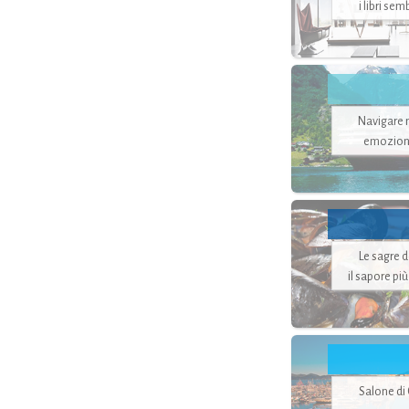
i libri se
Navigare ne
emozion
Le sagre 
il sapore pi
Salone di