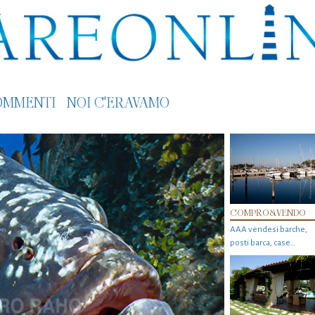
OMMENTI
NOI C'ERAVAMO
COMPRO&VENDO
AAA vendesi barche,
posti barca, case…