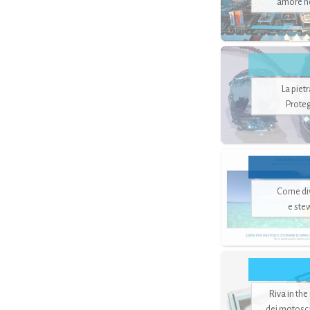
amore no
La piet
Proteg
Come di
e ste
Riva in the
dei motoscaf