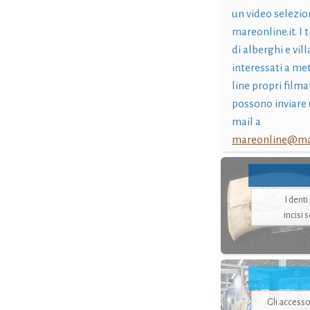
un video selezio
mareonline.it. I t
di alberghi e vil
interessati a me
line propri filma
possono inviare 
mail a
mareonline@mar
I dent
incisi 
Gli accesso