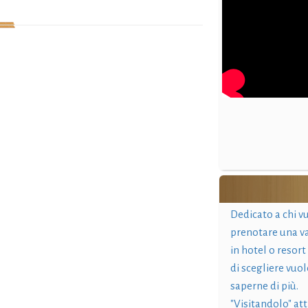
Dedicato a chi v
prenotare una v
in hotel o resort
di scegliere vuol
saperne di più.
"Visitandolo" at