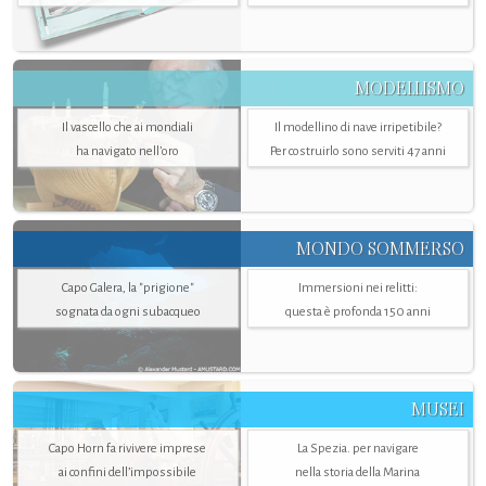
MODELLISMO
Il vascello che ai mondiali
Il modellino di nave irripetibile?
ha navigato nell’oro
Per costruirlo sono serviti 47 anni
MONDO SOMMERSO
Capo Galera, la "prigione"
Immersioni nei relitti:
sognata da ogni subacqueo
questa è profonda 150 anni
MUSEI
Capo Horn fa rivivere imprese
La Spezia. per navigare
ai confini dell’impossibile
nella storia della Marina