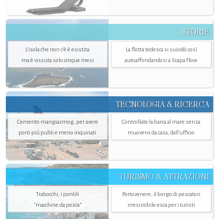
STORIE
L’isola che non c'è è esistita
La flotta tedesca si suicidò così
ma è vissuta solo cinque mesi
autoaffondandosi a Scapa Flow
TECNOLOGIA & RICERCA
Cemento mangiasmog, per avere
Controllate la barca al mare senza
porti più puliti e meno inquinati
muovervi da casa, dall’ufficio
TURISMO & ATTRAZIONI
Trabocchi, i pontili
Portovenere, il borgo di pescatori
"macchine da pesca"
irresistibile esca per i turisti