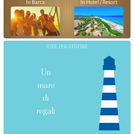
In Barca
In Hotel / Resort
IDEE PER STUPIRE
Un
mare
di
regali