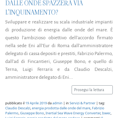
DALLE ONDE SPAZZERÀ VIA
L'INQUINAMENTO?
Sviluppare e realizzare su scala industriale impianti
di produzione di energia dalle onde del mare. È
questo l'ambizioso obiettivo dell'accordo firmato
nella sede Eni all’Eur di Roma dall'amministratore
delegato di cassa depositi e prestiti, Fabrizio Palermo,
dall'ad di Fincantieri, Giuseppe Bono, e quello di
Terna, Luigi Ferraris e da Claudio Descalzi,
amministratore delegato di Eni...
Prosegui la lettura
pubblicato il
19 Aprile 2019
da
admin
| in
Servizi & Partner
| tag:
Claudio Descalzi
,
energia prodotta dalle onde del mare
,
Fabrizio
Palermo
,
Giuseppe Bono
,
Inertial Sea Wave Energy Converter
,
Iswec
,
Luigi Ferraris
,
nergia prodotta dal moto ondoso
| commenti:
0