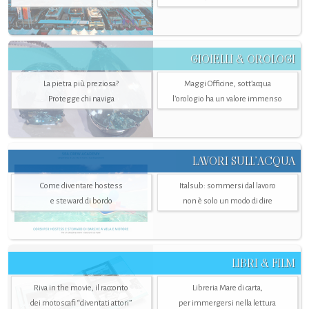
GIOIELLI & OROLOGI
La pietra più preziosa?
Maggi Officine, sott’acqua
Protegge chi naviga
l'orologio ha un valore immenso
LAVORI SULL’ACQUA
Come diventare hostess
Italsub: sommersi dal lavoro
e steward di bordo
non è solo un modo di dire
LIBRI & FILM
Riva in the movie, il racconto
Libreria Mare di carta,
dei motoscafi “diventati attori”
per immergersi nella lettura