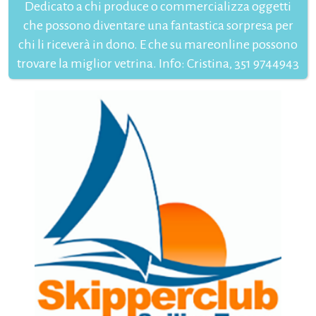
Dedicato a chi produce o commercializza oggetti
che possono diventare una fantastica sorpresa per
chi li riceverà in dono. E che su mareonline possono
trovare la miglior vetrina. Info: Cristina, 351 9744943