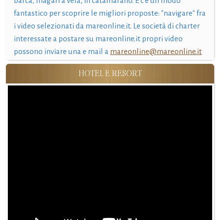
barca, magari a vela, in catamarano. E c'è un modo
fantastico per scoprire le migliori proposte: "navigare" fra
i video selezionati da mareonline.it. Le società di charter
interessate a postare su mareonline.it propri video
possono inviare una e mail a
mareonline@mareonline.it
HOTEL E RESORT