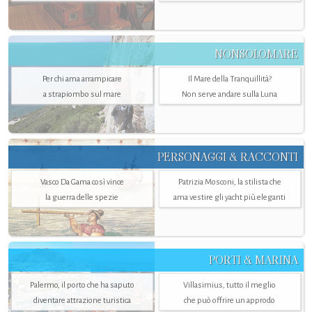
NONSOLOMARE
Per chi ama arrampicare
Il Mare della Tranquillità?
a strapiombo sul mare
Non serve andare sulla Luna
PERSONAGGI & RACCONTI
Vasco Da Gama così vince
Patrizia Mosconi, la stilista che
la guerra delle spezie
ama vestire gli yacht più eleganti
PORTI & MARINA
Palermo, il porto che ha saputo
Villasimius, tutto il meglio
diventare attrazione turistica
che può offrire un approdo