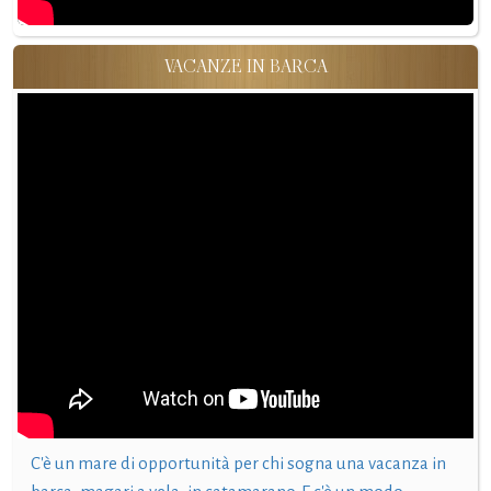
VACANZE IN BARCA
C'è un mare di opportunità per chi sogna una vacanza in