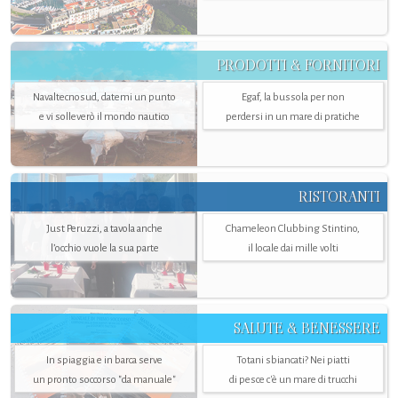
PRODOTTI & FORNITORI
Navaltecnosud, datemi un punto
Egaf, la bussola per non
e vi solleverò il mondo nautico
perdersi in un mare di pratiche
RISTORANTI
Just Peruzzi, a tavola anche
Chameleon Clubbing Stintino,
l’occhio vuole la sua parte
il locale dai mille volti
SALUTE & BENESSERE
In spiaggia e in barca serve
Totani sbiancati? Nei piatti
un pronto soccorso "da manuale"
di pesce c'è un mare di trucchi