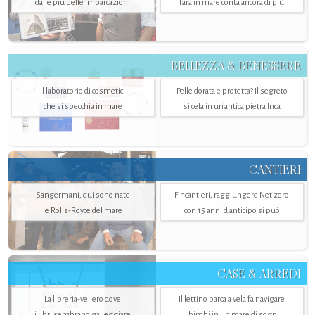
dalle più belle imbarcazioni
farà in mare conta ancora di più
BELLEZZA & BENESSERE
Il laboratorio di cosmetici
Pelle dorata e protetta? Il segreto
che si specchia in mare
si cela in un’antica pietra Inca
CANTIERI
Sangermani, qui sono nate
Fincantieri, raggiungere Net zero
le Rolls-Royce del mare
con 15 anni d'anticipo si può
CASE & ARREDI
La libreria-veliero dove
Il lettino barca a vela fa navigare
i libri sembrano galleggiare
i bimbi in un mare di sogni