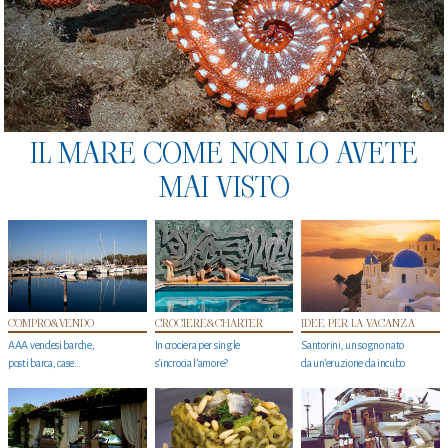
IL MARE COME NON LO AVETE
MAI VISTO
COMPRO&VENDO
CROCIERE&CHARTER
IDEE PER LA VACANZA
AAA vendesi barche,
In crociera per single
Santorini, un sogno nato
posti barca, case…
s'incrocia l’amore?
da un’eruzione da incubo