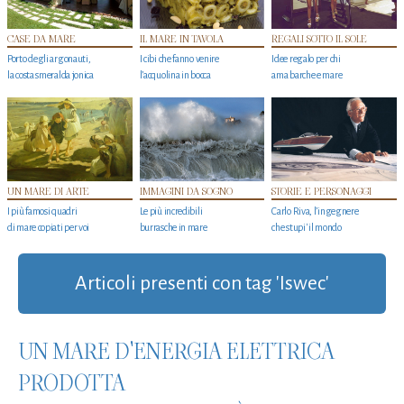
CASE DA MARE
IL MARE IN TAVOLA
REGALI SOTTO IL SOLE
Porto degli argonauti,
I cibi che fanno venire
Idee regalo per chi
la costa smeralda jonica
l’acquolina in bocca
ama barche e mare
UN MARE DI ARTE
IMMAGINI DA SOGNO
STORIE E PERSONAGGI
I più famosi quadri
Le più incredibili
Carlo Riva, l’ingegnere
di mare copiati per voi
burrasche in mare
che stupi' il mondo
Articoli presenti con tag 'Iswec'
UN MARE D'ENERGIA ELETTRICA
PRODOTTA