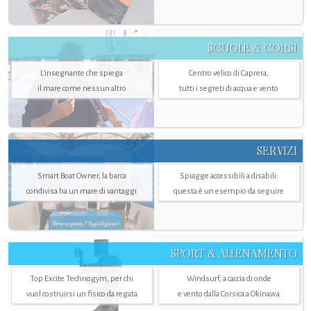
SCUOLE & CORSI
L'insegnante che spiega
Centro velico di Caprera,
il mare come nessun altro
tutti i segreti di acqua e vento
SERVIZI
Smart Boat Owner, la barca
Spiagge accessibili a disabili:
condivisa ha un mare di vantaggi
questa è un esempio da seguire
SPORT & ALLENAMENTO
Top Excite Technogym, per chi
Windsurf, a caccia di onde
vuol costruirsi un fisico da regata
e vento dalla Corsica a Okinawa