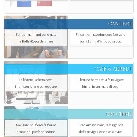
CANTIERI
Sangermani, qui sono nate
Fincantieri, raggiungere Net zero
le Rolls-Royce del mare
con 15 anni d'anticipo si può
CASE & ARREDI
La libreria-veliero dove
Il lettino barca a vela fa navigare
i libri sembrano galleggiare
i bimbi in un mare di sogni
CROCIERE
Navigare nei fiordi fa fiorire
Stad Amsterdam, la leggenda
emozioni profondissime
della navigazione a vela rivive