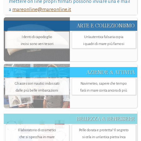
mettere on line propri filmati possono inviare una e mail
a
mareonline@mareonline.it
ARTE E COLLEZIONISMO
I denti di capodoglio
Un’autentica falsaria copia
incisi sono veri tesori
i quadri di mare più famosi
AZIENDE & ATTIVITÀ
Gli accessori nautici indossati
Navimeteo, sapere che tempo
dalle più belle imbarcazioni
farà in mare conta ancora di più
BELLEZZA & BENESSERE
Il laboratorio di cosmetici
Pelle dorata e protetta? Il segreto
che si specchia in mare
si cela in un’antica pietra Inca