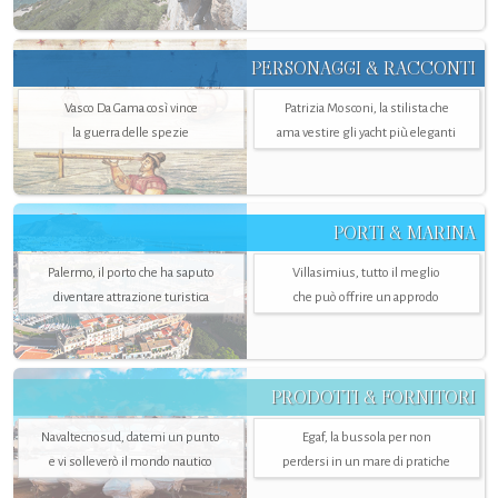
PERSONAGGI & RACCONTI
Vasco Da Gama così vince
Patrizia Mosconi, la stilista che
la guerra delle spezie
ama vestire gli yacht più eleganti
PORTI & MARINA
Palermo, il porto che ha saputo
Villasimius, tutto il meglio
diventare attrazione turistica
che può offrire un approdo
PRODOTTI & FORNITORI
Navaltecnosud, datemi un punto
Egaf, la bussola per non
e vi solleverò il mondo nautico
perdersi in un mare di pratiche