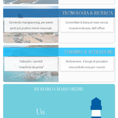
TECNOLOGIA & RICERCA
Cemento mangiasmog, per avere
Controllate la barca al mare senza
porti più puliti e meno inquinati
muovervi da casa, dall’ufficio
TURISMO & ATTRAZIONI
Trabocchi, i pontili
Portovenere, il borgo di pescatori
"macchine da pesca"
irresistibile esca per i turisti
MI MANDA MAREONLINE
Un