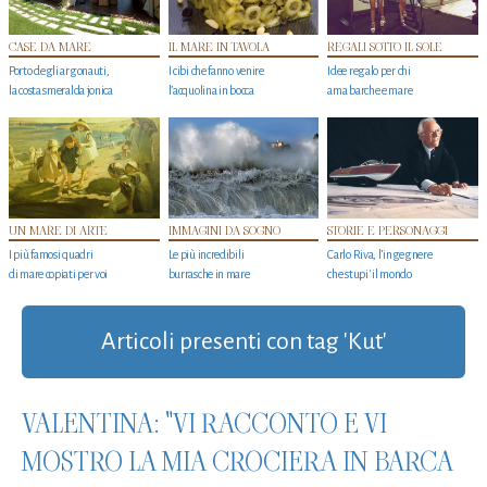
CASE DA MARE
IL MARE IN TAVOLA
REGALI SOTTO IL SOLE
Porto degli argonauti,
I cibi che fanno venire
Idee regalo per chi
la costa smeralda jonica
l’acquolina in bocca
ama barche e mare
UN MARE DI ARTE
IMMAGINI DA SOGNO
STORIE E PERSONAGGI
I più famosi quadri
Le più incredibili
Carlo Riva, l’ingegnere
di mare copiati per voi
burrasche in mare
che stupi' il mondo
Articoli presenti con tag 'Kut'
VALENTINA: "VI RACCONTO E VI
MOSTRO LA MIA CROCIERA IN BARCA