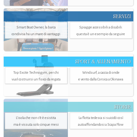
SERVIZI
Smart Boat Owner, la barca
Spiagge accessibili a disabili:
condivisa ha un mare di vantaggi
questa è un esempio da seguire
SPORT & ALLENAMENTO
Top Excite Technogym, per chi
Windsurf, a caccia di onde
vuol costruirsi un fisico da regata
e vento dalla Corsica a Okinawa
STORIE
L’isola che non c'è è esistita
La flotta tedesca si suicidò così
ma è vissuta solo cinque mesi
autoaffondandosi a Scapa Flow