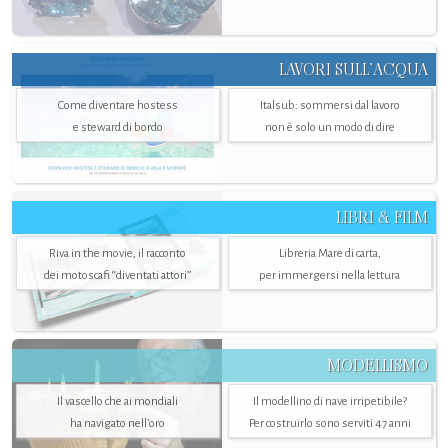
LAVORI SULL’ACQUA
Come diventare hostess
Italsub: sommersi dal lavoro
e steward di bordo
non è solo un modo di dire
LIBRI & FILM
Riva in the movie, il racconto
Libreria Mare di carta,
dei motoscafi “diventati attori”
per immergersi nella lettura
MODELLISMO
Il vascello che ai mondiali
Il modellino di nave irripetibile?
ha navigato nell’oro
Per costruirlo sono serviti 47 anni