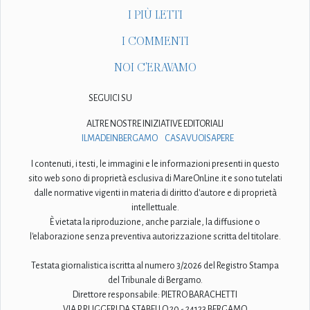
I PIÙ LETTI
I COMMENTI
NOI C'ERAVAMO
SEGUICI SU
ALTRE NOSTRE INIZIATIVE EDITORIALI
ILMADEINBERGAMO
CASAVUOISAPERE
I contenuti, i testi, le immagini e le informazioni presenti in questo
sito web sono di proprietà esclusiva di MareOnLine.it e sono tutelati
dalle normative vigenti in materia di diritto d'autore e di proprietà
intellettuale.
È vietata la riproduzione, anche parziale, la diffusione o
l'elaborazione senza preventiva autorizzazione scritta del titolare.
Testata giornalistica iscritta al numero 3/2026 del Registro Stampa
del Tribunale di Bergamo.
Direttore responsabile: PIETRO BARACHETTI
VIA P. RUGGERI DA STABELLO 20 - 24123 BERGAMO