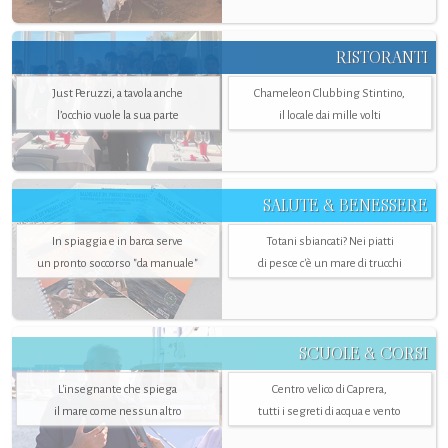
RISTORANTI
Just Peruzzi, a tavola anche
Chameleon Clubbing Stintino,
l’occhio vuole la sua parte
il locale dai mille volti
SALUTE & BENESSERE
In spiaggia e in barca serve
Totani sbiancati? Nei piatti
un pronto soccorso "da manuale"
di pesce c'è un mare di trucchi
SCUOLE & CORSI
L'insegnante che spiega
Centro velico di Caprera,
il mare come nessun altro
tutti i segreti di acqua e vento