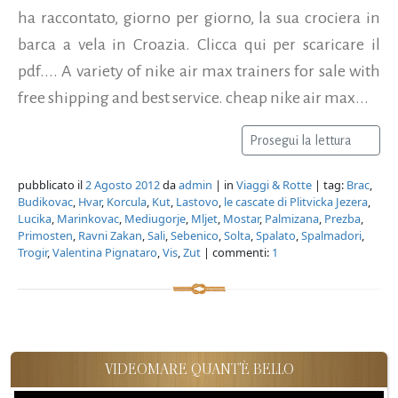
ha raccontato, giorno per giorno, la sua crociera in
barca a vela in Croazia. Clicca qui per scaricare il
pdf.... A variety of nike air max trainers for sale with
free shipping and best service. cheap nike air max...
Prosegui la lettura
pubblicato il
2 Agosto 2012
da
admin
| in
Viaggi & Rotte
| tag:
Brac
,
Budikovac
,
Hvar
,
Korcula
,
Kut
,
Lastovo
,
le cascate di Plitvicka Jezera
,
Lucika
,
Marinkovac
,
Mediugorje
,
Mljet
,
Mostar
,
Palmizana
,
Prezba
,
Primosten
,
Ravni Zakan
,
Sali
,
Sebenico
,
Solta
,
Spalato
,
Spalmadori
,
Trogir
,
Valentina Pignataro
,
Vis
,
Zut
| commenti:
1
VIDEOMARE QUANT'È BELLO