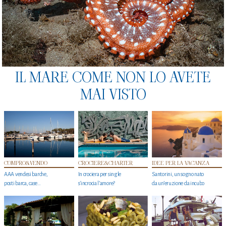
IL MARE COME NON LO AVETE
MAI VISTO
COMPRO&VENDO
CROCIERE&CHARTER
IDEE PER LA VACANZA
AAA vendesi barche,
In crociera per single
Santorini, un sogno nato
posti barca, case…
s'incrocia l’amore?
da un’eruzione da incubo