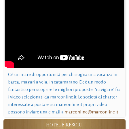
C'è un mare di opportunità per chi sogna una vacanza in
barca, magari a vela, in catamarano. E c'è un modo
fantastico per scoprire le migliori proposte: "navigare" fra
i video selezionati da mareonline.it. Le società di charter
interessate a postare su mareonline.it propri video
possono inviare una e mail a
mareonline@mareonline.it
HOTEL E RESORT