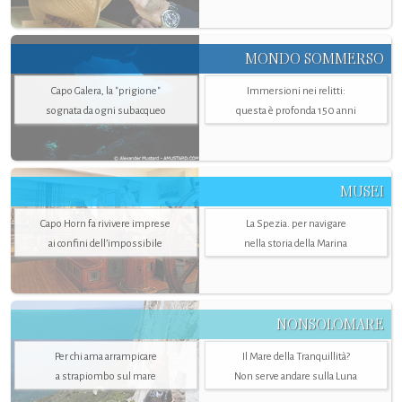
MONDO SOMMERSO
Capo Galera, la "prigione"
Immersioni nei relitti:
sognata da ogni subacqueo
questa è profonda 150 anni
MUSEI
Capo Horn fa rivivere imprese
La Spezia. per navigare
ai confini dell’impossibile
nella storia della Marina
NONSOLOMARE
Per chi ama arrampicare
Il Mare della Tranquillità?
a strapiombo sul mare
Non serve andare sulla Luna