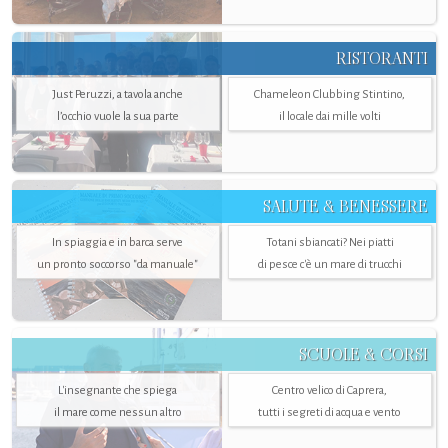
RISTORANTI
Just Peruzzi, a tavola anche
Chameleon Clubbing Stintino,
l’occhio vuole la sua parte
il locale dai mille volti
SALUTE & BENESSERE
In spiaggia e in barca serve
Totani sbiancati? Nei piatti
un pronto soccorso "da manuale"
di pesce c'è un mare di trucchi
SCUOLE & CORSI
L'insegnante che spiega
Centro velico di Caprera,
il mare come nessun altro
tutti i segreti di acqua e vento