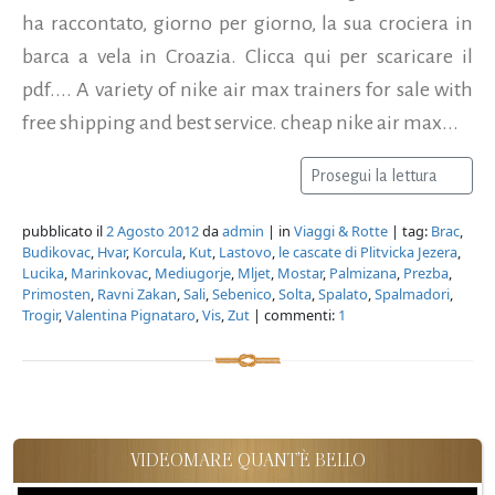
ha raccontato, giorno per giorno, la sua crociera in
barca a vela in Croazia. Clicca qui per scaricare il
pdf.... A variety of nike air max trainers for sale with
free shipping and best service. cheap nike air max...
Prosegui la lettura
pubblicato il
2 Agosto 2012
da
admin
| in
Viaggi & Rotte
| tag:
Brac
,
Budikovac
,
Hvar
,
Korcula
,
Kut
,
Lastovo
,
le cascate di Plitvicka Jezera
,
Lucika
,
Marinkovac
,
Mediugorje
,
Mljet
,
Mostar
,
Palmizana
,
Prezba
,
Primosten
,
Ravni Zakan
,
Sali
,
Sebenico
,
Solta
,
Spalato
,
Spalmadori
,
Trogir
,
Valentina Pignataro
,
Vis
,
Zut
| commenti:
1
VIDEOMARE QUANT'È BELLO