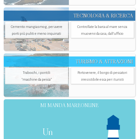
TECNOLOGIA & RICERCA
Cemento mangiasmog, per avere
Controllate la barca al mare senza
porti più puliti e meno inquinati
muovervi da casa, dall’ufficio
TURISMO & ATTRAZIONI
Trabocchi, i pontili
Portovenere, il borgo di pescatori
"macchine da pesca"
irresistibile esca per i turisti
MI MANDA MAREONLINE
Un