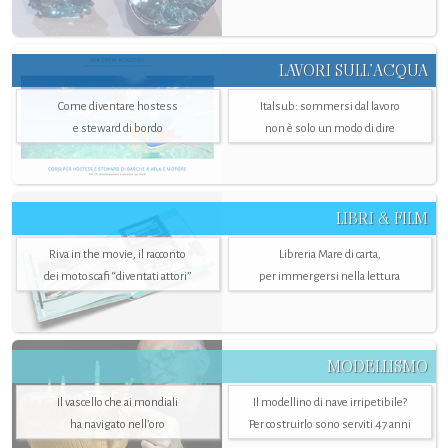
LAVORI SULL’ACQUA
Come diventare hostess
Italsub: sommersi dal lavoro
e steward di bordo
non è solo un modo di dire
LIBRI & FILM
Riva in the movie, il racconto
Libreria Mare di carta,
dei motoscafi “diventati attori”
per immergersi nella lettura
MODELLISMO
Il vascello che ai mondiali
Il modellino di nave irripetibile?
ha navigato nell’oro
Per costruirlo sono serviti 47 anni