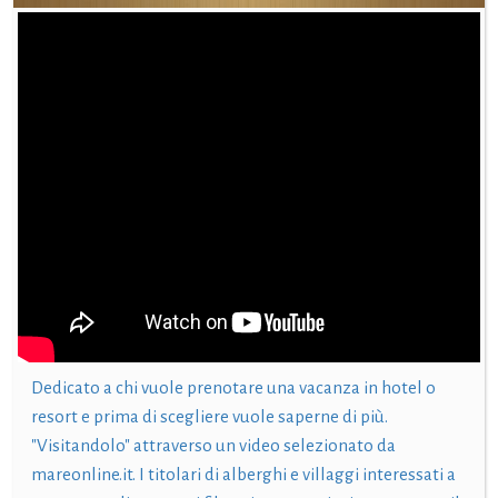
Dedicato a chi vuole prenotare una vacanza in hotel o
resort e prima di scegliere vuole saperne di più.
"Visitandolo" attraverso un video selezionato da
mareonline.it. I titolari di alberghi e villaggi interessati a