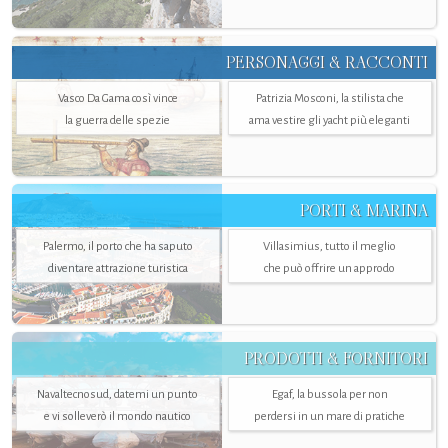
PERSONAGGI & RACCONTI
Vasco Da Gama così vince
Patrizia Mosconi, la stilista che
la guerra delle spezie
ama vestire gli yacht più eleganti
PORTI & MARINA
Palermo, il porto che ha saputo
Villasimius, tutto il meglio
diventare attrazione turistica
che può offrire un approdo
PRODOTTI & FORNITORI
Navaltecnosud, datemi un punto
Egaf, la bussola per non
e vi solleverò il mondo nautico
perdersi in un mare di pratiche