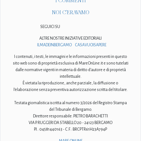
I COMMENTI
NOI C'ERAVAMO
SEGUICI SU
ALTRE NOSTRE INIZIATIVE EDITORIALI
ILMADEINBERGAMO
CASAVUOISAPERE
I contenuti, i testi, le immagini e le informazioni presenti in questo
sito web sono di proprietà esclusiva di MareOnLine.it e sono tutelati
dalle normative vigenti in materia di diritto d'autore e di proprietà
intellettuale.
È vietata la riproduzione, anche parziale, la diffusione o
l'elaborazione senza preventiva autorizzazione scritta del titolare.
Testata giornalistica iscritta al numero 3/2026 del Registro Stampa
del Tribunale di Bergamo.
Direttore responsabile: PIETRO BARACHETTI
VIA P. RUGGERI DA STABELLO 20 - 24123 BERGAMO
P.I.: 04581440163 - C.F.: BRCPTR61H23A794P
MARE ONLINE