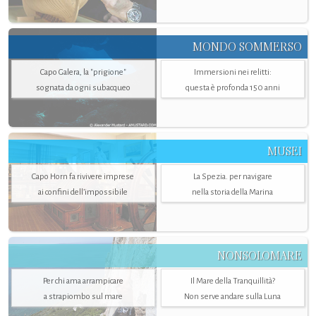
MONDO SOMMERSO
Capo Galera, la "prigione"
Immersioni nei relitti:
sognata da ogni subacqueo
questa è profonda 150 anni
MUSEI
Capo Horn fa rivivere imprese
La Spezia. per navigare
ai confini dell’impossibile
nella storia della Marina
NONSOLOMARE
Per chi ama arrampicare
Il Mare della Tranquillità?
a strapiombo sul mare
Non serve andare sulla Luna