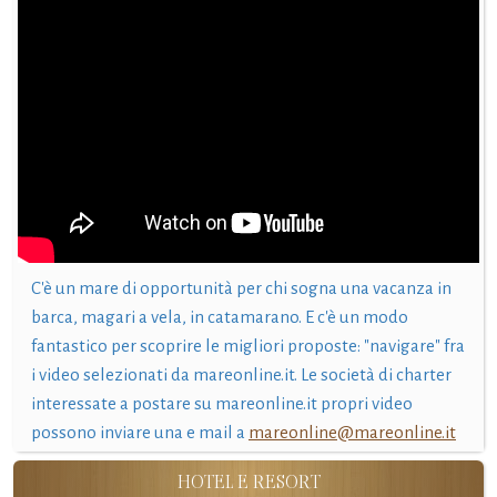
C'è un mare di opportunità per chi sogna una vacanza in
barca, magari a vela, in catamarano. E c'è un modo
fantastico per scoprire le migliori proposte: "navigare" fra
i video selezionati da mareonline.it. Le società di charter
interessate a postare su mareonline.it propri video
possono inviare una e mail a
mareonline@mareonline.it
HOTEL E RESORT