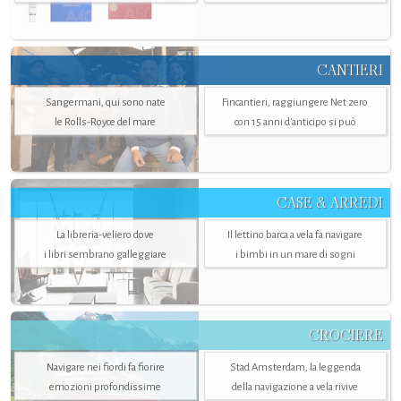
CANTIERI
Sangermani, qui sono nate
Fincantieri, raggiungere Net zero
le Rolls-Royce del mare
con 15 anni d'anticipo si può
CASE & ARREDI
La libreria-veliero dove
Il lettino barca a vela fa navigare
i libri sembrano galleggiare
i bimbi in un mare di sogni
CROCIERE
Navigare nei fiordi fa fiorire
Stad Amsterdam, la leggenda
emozioni profondissime
della navigazione a vela rivive