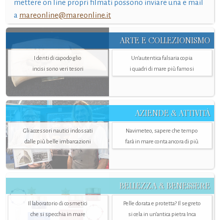
mettere on line propri filmati possono inviare una e mail
a
mareonline@mareonline.it
ARTE E COLLEZIONISMO
I denti di capodoglio
Un’autentica falsaria copia
incisi sono veri tesori
i quadri di mare più famosi
AZIENDE & ATTIVITÀ
Gli accessori nautici indossati
Navimeteo, sapere che tempo
dalle più belle imbarcazioni
farà in mare conta ancora di più
BELLEZZA & BENESSERE
Il laboratorio di cosmetici
Pelle dorata e protetta? Il segreto
che si specchia in mare
si cela in un’antica pietra Inca