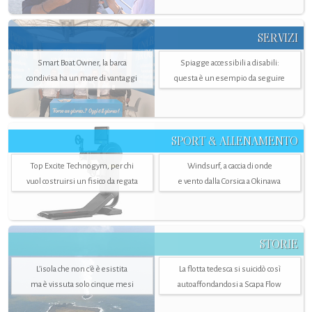
SERVIZI
Smart Boat Owner, la barca
Spiagge accessibili a disabili:
condivisa ha un mare di vantaggi
questa è un esempio da seguire
SPORT & ALLENAMENTO
Top Excite Technogym, per chi
Windsurf, a caccia di onde
vuol costruirsi un fisico da regata
e vento dalla Corsica a Okinawa
STORIE
L’isola che non c'è è esistita
La flotta tedesca si suicidò così
ma è vissuta solo cinque mesi
autoaffondandosi a Scapa Flow