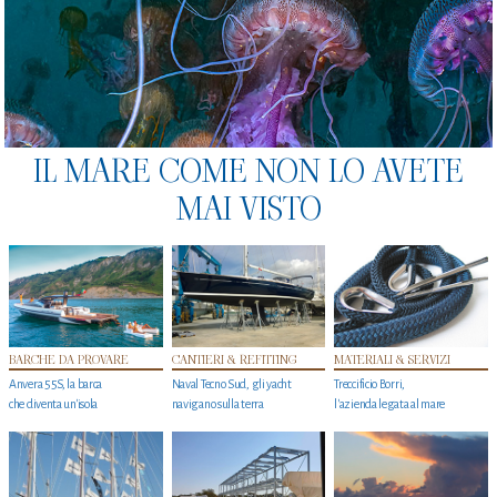
IL MARE COME NON LO AVETE
MAI VISTO
BARCHE DA PROVARE
CANTIERI & REFITTING
MATERIALI & SERVIZI
Anvera 55S, la barca
Naval Tecno Sud, gli yacht
Treccificio Borri,
che diventa un'isola
navigano sulla terra
l'azienda legata al mare