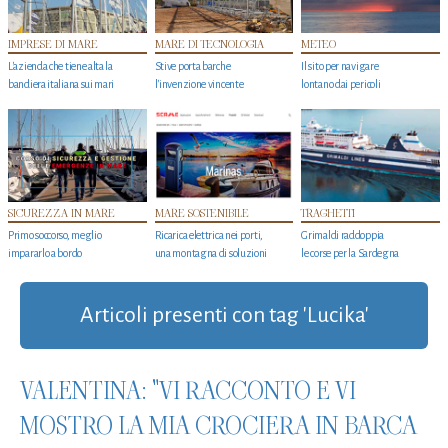
IMPRESE DI MARE
MARE DI TECNOLOGIA
METEO
L'azienda che tiene alta la
Stive porta barche
Il sito per navigare
bandiera italiana sui mari
l'invenzione vincente
lontano dai pericoli
SICUREZZA IN MARE
MARE SOSTENIBILE
TRAGHETTI
Primo soccorso, meglio
Ricarica elettrica nei porti,
Grimaldi raddoppia
impararlo a bordo
una montagna di soluzioni
le corse per la Sardegna
Articoli presenti con tag 'Lucika'
VALENTINA: "VI RACCONTO E VI
MOSTRO LA MIA CROCIERA IN BARCA