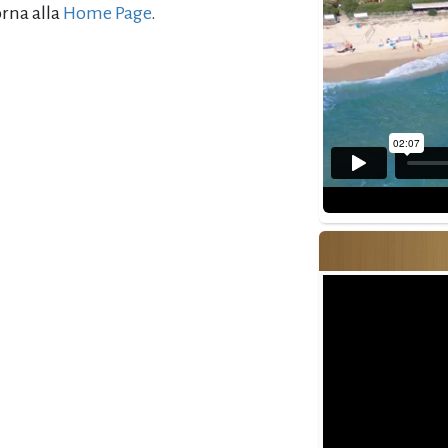
orna alla
Home Page
.