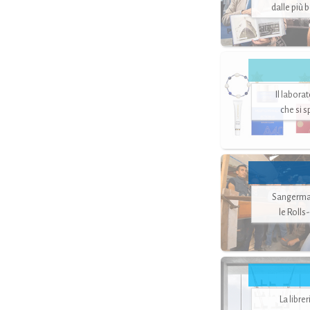
dalle più 
Il labora
che si 
Sangerman
le Rolls
La libre