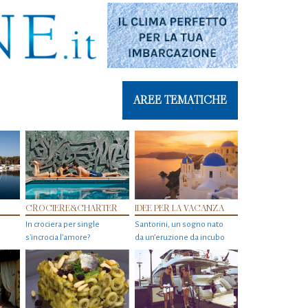
AREE TEMATICHE
CROCIERE&CHARTER
IDEE PER LA VACANZA
In crociera per single
Santorini, un sogno nato
s'incrocia l’amore?
da un’eruzione da incubo