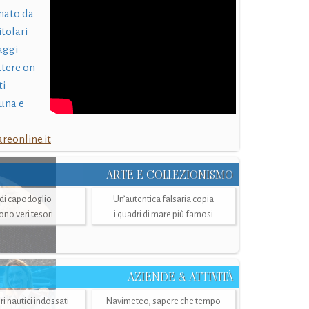
nato da
itolari
laggi
ttere on
ti
una e
eonline.it
ARTE E COLLEZIONISMO
i di capodoglio
Un’autentica falsaria copia
sono veri tesori
i quadri di mare più famosi
AZIENDE & ATTIVITÀ
ri nautici indossati
Navimeteo, sapere che tempo