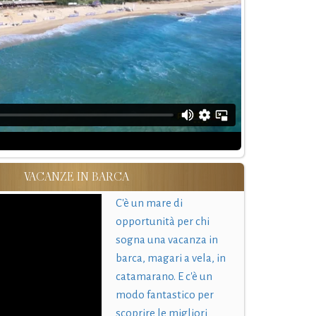
VACANZE IN BARCA
C'è un mare di
opportunità per chi
sogna una vacanza in
barca, magari a vela, in
catamarano. E c'è un
modo fantastico per
scoprire le migliori