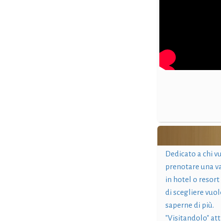
Dedicato a chi v
prenotare una v
in hotel o resort
di scegliere vuol
saperne di più.
"Visitandolo" at