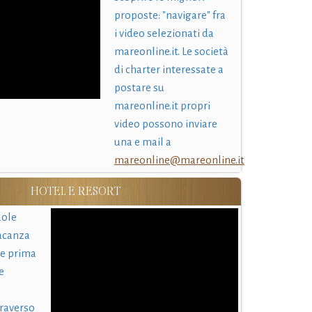
proposte: "navigare" fra
i video selezionati da
mareonline.it. Le società
di charter interessate a
postare su
mareonline.it propri
video possono inviare
una e mail a
mareonline@mareonline.it
HOTEL E RESORT
uole
acanza
 e prima
e
traverso