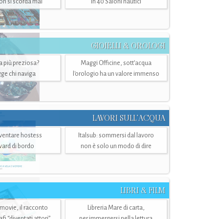
n si scorda mai
in 40 Saloni nautici
GIOIELLI & OROLOGI
ra più preziosa?
Maggi Officine, sott’acqua
ge chi naviga
l'orologio ha un valore immenso
LAVORI SULL’ACQUA
ventare hostess
Italsub: sommersi dal lavoro
ward di bordo
non è solo un modo di dire
LIBRI & FILM
 movie, il racconto
Libreria Mare di carta,
i “diventati attori”
per immergersi nella lettura