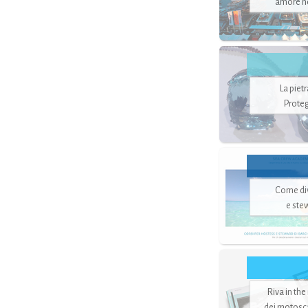
amore no
La piet
Proteg
Come di
e ste
Riva in the
dei motoscaf