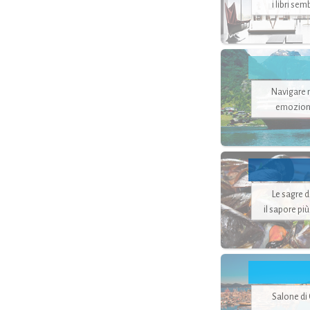
i libri se
Navigare ne
emozion
Le sagre 
il sapore pi
Salone di