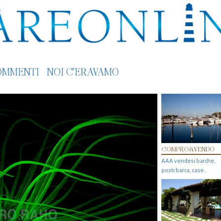
OMMENTI
NOI C'ERAVAMO
COMPRO&VENDO
AAA vendesi barche,
posti barca, case…