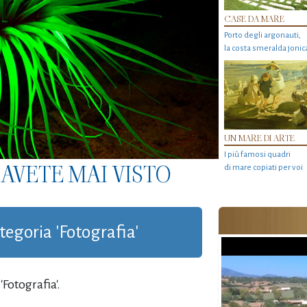
CASE DA MARE
Porto degli argonauti,
la costa smeralda jonic
UN MARE DI ARTE
I più famosi quadri
AVETE MAI VISTO
di mare copiati per voi
ategoria 'Fotografia'
Fotografia'.