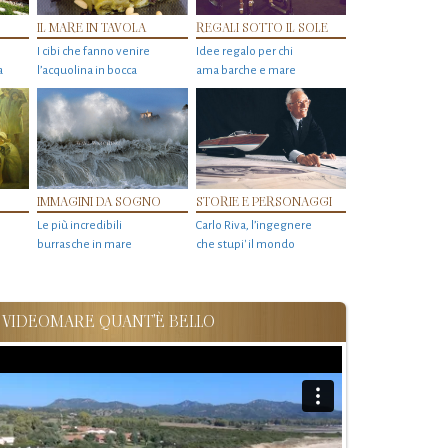
IL MARE IN TAVOLA
REGALI SOTTO IL SOLE
I cibi che fanno venire
Idee regalo per chi
a
l’acquolina in bocca
ama barche e mare
IMMAGINI DA SOGNO
STORIE E PERSONAGGI
Le più incredibili
Carlo Riva, l’ingegnere
burrasche in mare
che stupi' il mondo
VIDEOMARE QUANT'È BELLO