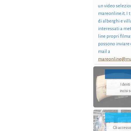
un video selezio
mareonline.it. I t
di alberghi e vil
interessati a me
line propri filma
possono inviare 
mail a
mareonline@mar
I dent
incisi 
Gli accesso