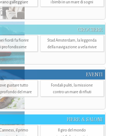
mbrano galleggiare
i bimbi in un mare di sogni
CROCIERE
i fiordi fa fiorire
Stad Amsterdam, la leggenda
i profondissime
della navigazione a vela rivive
EVENTI
dove gustare tutto
Fondali puliti, la missione
ù profondo del mare
contro un mare di rifiuti
FIERE & SALONI
 Canness, il primo
Il giro del mondo