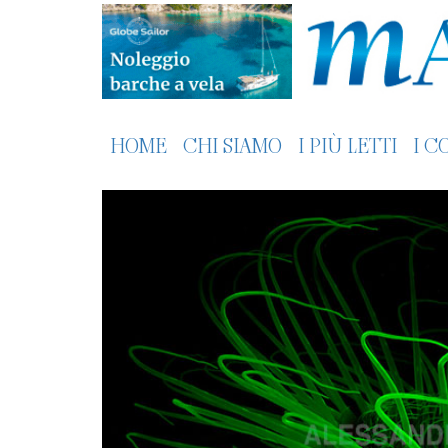
HOME
CHI SIAMO
I PIÙ LETTI
I C