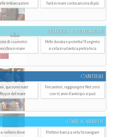
belle imbarcazioni
farà in mare conta ancora di più
BELLEZZA & BENESSERE
torio di cosmetici
Pelle dorata e protetta? Il segreto
specchia in mare
si cela in un’antica pietra Inca
CANTIERI
i, qui sono nate
Fincantieri, raggiungere Net zero
-Royce del mare
con 15 anni d'anticipo si può
CASE & ARREDI
ria-veliero dove
Il lettino barca a vela fa navigare