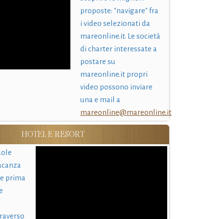
proposte: "navigare" fra
i video selezionati da
mareonline.it. Le società
di charter interessate a
postare su
mareonline.it propri
video possono inviare
una e mail a
mareonline@mareonline.it
HOTEL E RESORT
uole
acanza
 e prima
e
traverso