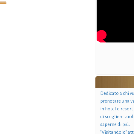
Dedicato a chi v
prenotare una v
in hotel o resort
di scegliere vuol
saperne di più.
"Visitandolo" at