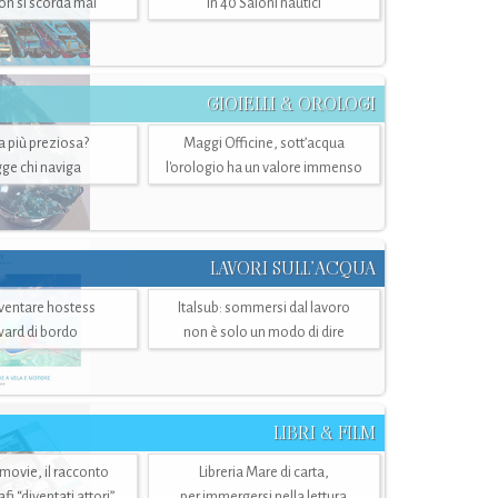
n si scorda mai
in 40 Saloni nautici
GIOIELLI & OROLOGI
ra più preziosa?
Maggi Officine, sott’acqua
ge chi naviga
l'orologio ha un valore immenso
LAVORI SULL’ACQUA
ventare hostess
Italsub: sommersi dal lavoro
ward di bordo
non è solo un modo di dire
LIBRI & FILM
 movie, il racconto
Libreria Mare di carta,
i “diventati attori”
per immergersi nella lettura