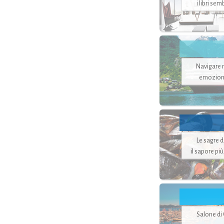
i libri se
Navigare ne
emozion
Le sagre 
il sapore pi
Salone di