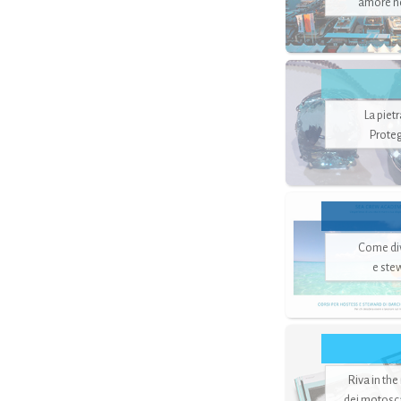
amore no
La piet
Proteg
Come di
e ste
Riva in the
dei motoscaf