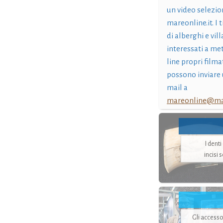
un video selezio
mareonline.it. I t
di alberghi e vil
interessati a me
line propri filma
possono inviare 
mail a
mareonline@mar
I dent
incisi 
Gli accesso