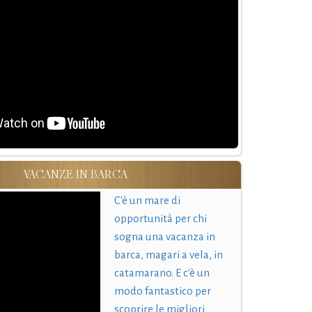
VACANZE IN BARCA
C'è un mare di
opportunità per chi
sogna una vacanza in
barca, magari a vela, in
catamarano. E c'è un
modo fantastico per
scoprire le migliori