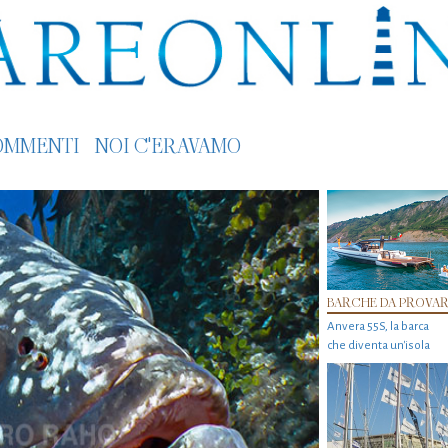
OMMENTI
NOI C'ERAVAMO
BARCHE DA PROVA
Anvera 55S, la barca
che diventa un'isola