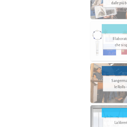
dalle più 
Il labora
che si 
Sangerman
le Rolls
La libre