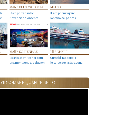
MARE DI TECNOLOGIA
METEO
 la
Stive porta barche
Il sito per navigare
ri
l'invenzione vincente
lontano dai pericoli
E
MARE SOSTENIBILE
TRAGHETTI
o
Ricarica elettrica nei porti,
Grimaldi raddoppia
una montagna di soluzioni
le corse per la Sardegna
VIDEOMARE QUANT'È BELLO