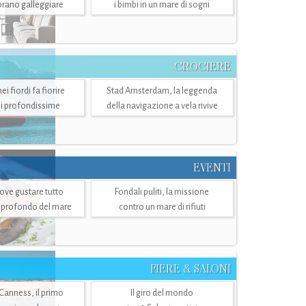
mbrano galleggiare
i bimbi in un mare di sogni
CROCIERE
i fiordi fa fiorire
Stad Amsterdam, la leggenda
i profondissime
della navigazione a vela rivive
EVENTI
dove gustare tutto
Fondali puliti, la missione
ù profondo del mare
contro un mare di rifiuti
FIERE & SALONI
 Canness, il primo
Il giro del mondo