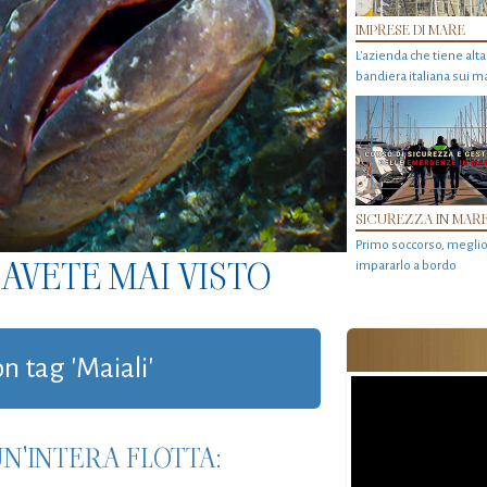
IMPRESE DI MARE
L'azienda che tiene alta
bandiera italiana sui ma
SICUREZZA IN MAR
Primo soccorso, megli
AVETE MAI VISTO
impararlo a bordo
on tag 'Maiali'
N'INTERA FLOTTA: