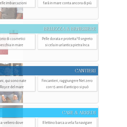
belle imbarcazioni
farà in mare conta ancora di più
BELLEZZA & BENESSERE
torio di cosmetici
Pelle dorata e protetta? Il segreto
specchia in mare
si cela in un’antica pietra Inca
CANTIERI
i, qui sono nate
Fincantieri, raggiungere Net zero
-Royce del mare
con 15 anni d'anticipo si può
CASE & ARREDI
ria-veliero dove
Il lettino barca a vela fa navigare