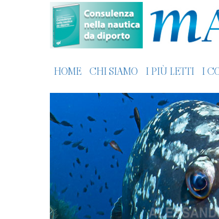
HOME
CHI SIAMO
I PIÙ LETTI
I C