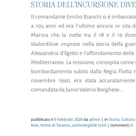
STORIA DELL'INCURSIONE DI
Il comandante Emilio Bianchi si è imbarcato 
a 103 anni ed era l’ultimo ancora in vita d
Marina che la notte tra il 18 e il 19 di
sbalorditive imprese nella storia della gue
Alessandria d’Egitto e l’affondamento delle 
Mediterraneo. La missione, concepita come una
bombardamento subito dalla Regia Flotta ne
novembre 1940, era stata accuratamente 
comandata da Junio Valerio Borghese...
pubblicato il
9 Febbraio 2026
da
admin
| in
Storia, Cultura
Mas
,
Notte di Taranto
,
sommergibile Scirè
| commenti:
0