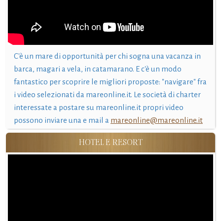
C'è un mare di opportunità per chi sogna una vacanza in
barca, magari a vela, in catamarano. E c'è un modo
fantastico per scoprire le migliori proposte: "navigare" fra
i video selezionati da mareonline.it. Le società di charter
interessate a postare su mareonline.it propri video
possono inviare una e mail a
mareonline@mareonline.it
HOTEL E RESORT