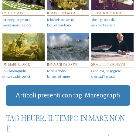
CASE DA MARE
IL MARE IN TAVOLA
REGALI SOTTO IL SOLE
Porto degli argonauti,
I cibi che fanno venire
Idee regalo per chi
la costa smeralda jonica
l’acquolina in bocca
ama barche e mare
UN MARE DI ARTE
IMMAGINI DA SOGNO
STORIE E PERSONAGGI
I più famosi quadri
Le più incredibili
Carlo Riva, l’ingegnere
di mare copiati per voi
burrasche in mare
che stupi' il mondo
Articoli presenti con tag 'Mareograph'
TAG HEUER, IL TEMPO IN MARE NON
È