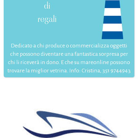
di
regali
Dedicato a chi produce o commercializza oggetti
che possono diventare una fantastica sorpresa per
chi li riceverà in dono. E che su mareonline possono
trovare la miglior vetrina. Info: Cristina, 351 9744943