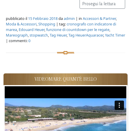
Prosegui la lettura
pubblicato il
15 Febbraio 2018
da
admin
| in
Accessori & Partner
,
Moda & Accessori
,
Shopping
| tag:
cronografo con indicatore di
marea
,
Edouard Heuer
,
funzione di countdown per le regate
,
Mareograph
,
stopwatch
,
Tag Heuer
,
Tag HeuerAquaracer
,
Yacht Timer
| commenti:
0
VIDEOMARE QUANT'È BELLO