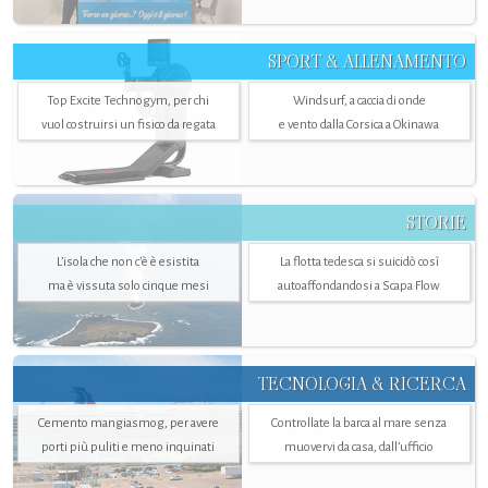
SPORT & ALLENAMENTO
Top Excite Technogym, per chi
Windsurf, a caccia di onde
vuol costruirsi un fisico da regata
e vento dalla Corsica a Okinawa
STORIE
L’isola che non c'è è esistita
La flotta tedesca si suicidò così
ma è vissuta solo cinque mesi
autoaffondandosi a Scapa Flow
TECNOLOGIA & RICERCA
Cemento mangiasmog, per avere
Controllate la barca al mare senza
porti più puliti e meno inquinati
muovervi da casa, dall’ufficio