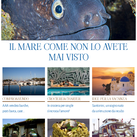
IL MARE COME NON LO AVETE
MAI VISTO
COMPRO&VENDO
CROCIERE&CHARTER
IDEE PER LA VACANZA
AAA vendesi barche,
In crociera per single
Santorini, un sogno nato
posti barca, case…
s'incrocia l’amore?
da un’eruzione da incubo