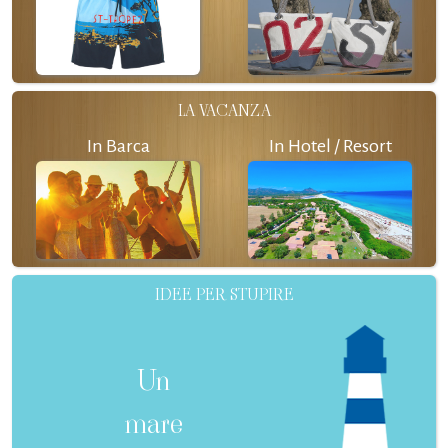
LA VACANZA
In Barca
In Hotel / Resort
IDEE PER STUPIRE
Un
mare