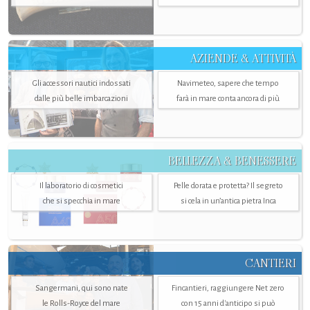
AZIENDE & ATTIVITÀ
Gli accessori nautici indossati
Navimeteo, sapere che tempo
dalle più belle imbarcazioni
farà in mare conta ancora di più
BELLEZZA & BENESSERE
Il laboratorio di cosmetici
Pelle dorata e protetta? Il segreto
che si specchia in mare
si cela in un’antica pietra Inca
CANTIERI
Sangermani, qui sono nate
Fincantieri, raggiungere Net zero
le Rolls-Royce del mare
con 15 anni d'anticipo si può