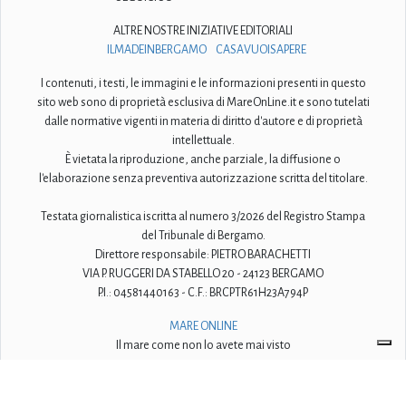
ALTRE NOSTRE INIZIATIVE EDITORIALI
ILMADEINBERGAMO
CASAVUOISAPERE
I contenuti, i testi, le immagini e le informazioni presenti in questo
sito web sono di proprietà esclusiva di MareOnLine.it e sono tutelati
dalle normative vigenti in materia di diritto d'autore e di proprietà
intellettuale.
È vietata la riproduzione, anche parziale, la diffusione o
l'elaborazione senza preventiva autorizzazione scritta del titolare.
Testata giornalistica iscritta al numero 3/2026 del Registro Stampa
del Tribunale di Bergamo.
Direttore responsabile: PIETRO BARACHETTI
VIA P. RUGGERI DA STABELLO 20 - 24123 BERGAMO
P.I.: 04581440163 - C.F.: BRCPTR61H23A794P
MARE ONLINE
Il mare come non lo avete mai visto
© 2009-2026