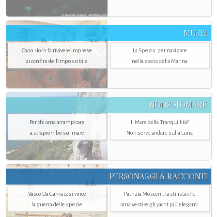
MUSEI
Capo Horn fa rivivere imprese
La Spezia. per navigare
ai confini dell’impossibile
nella storia della Marina
NONSOLOMARE
Per chi ama arrampicare
Il Mare della Tranquillità?
a strapiombo sul mare
Non serve andare sulla Luna
PERSONAGGI & RACCONTI
Vasco Da Gama così vince
Patrizia Mosconi, la stilista che
la guerra delle spezie
ama vestire gli yacht più eleganti