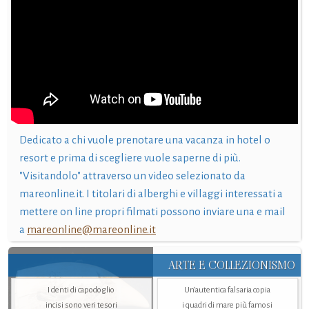
Dedicato a chi vuole prenotare una vacanza in hotel o
resort e prima di scegliere vuole saperne di più.
"Visitandolo" attraverso un video selezionato da
mareonline.it. I titolari di alberghi e villaggi interessati a
mettere on line propri filmati possono inviare una e mail
a
mareonline@mareonline.it
ARTE E COLLEZIONISMO
I denti di capodoglio
Un’autentica falsaria copia
incisi sono veri tesori
i quadri di mare più famosi