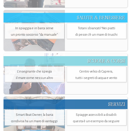
SALUTE & BENESSERE
In spiaggia e in barca serve
Totani sbiancati? Nei piatti
un pronto soccorso "da manuale"
di pesce c'è un mare di trucchi
SCUOLE & CORSI
L'insegnante che spiega
Centro velico di Caprera,
il mare come nessun altro
tutti i segreti di acqua e vento
SERVIZI
Smart Boat Owner, la barca
Spiagge accessibili a disabili:
condivisa ha un mare di vantaggi
questa è un esempio da seguire