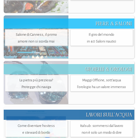
FIERE & SALONI
Salone di Canness, il primo
Il giro del mondo
amore non si scorda mai
in 40 Saloni nautici
GIOIELLI & OROLOGI
La pietra più preziosa?
Maggi Officine, sott’acqua
Protegge chi naviga
l'orologio ha un valore immenso
LAVORI SULL’ACQUA
Come diventare hostess
Italsub: sommersi dal lavoro
e steward di bordo
non è solo un modo di dire