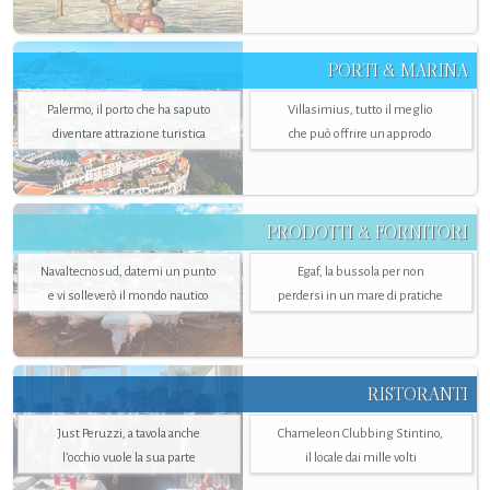
PORTI & MARINA
Palermo, il porto che ha saputo
Villasimius, tutto il meglio
diventare attrazione turistica
che può offrire un approdo
PRODOTTI & FORNITORI
Navaltecnosud, datemi un punto
Egaf, la bussola per non
e vi solleverò il mondo nautico
perdersi in un mare di pratiche
RISTORANTI
Just Peruzzi, a tavola anche
Chameleon Clubbing Stintino,
l’occhio vuole la sua parte
il locale dai mille volti