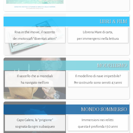
LIBRI & FILM
Riva in the movie, il racconto
Libreria Mare di carta,
dei motoscafi “diventati attori”
per immergersi nella lettura
MODELLISMO
Il vascello che ai mondiali
Il modellino di nave irripetibile?
ha navigato nell’oro
Per costruirlo sono serviti 47 anni
MONDO SOMMERSO
Capo Galera, la "prigione"
Immersioni nei relitti:
sognata da ogni subacqueo
questa è profonda 150 anni