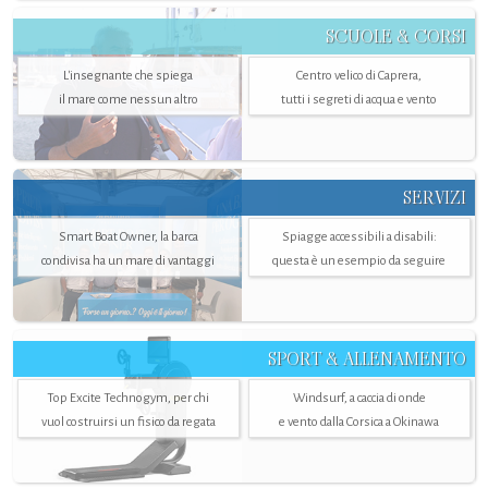
SCUOLE & CORSI
L'insegnante che spiega
Centro velico di Caprera,
il mare come nessun altro
tutti i segreti di acqua e vento
SERVIZI
Smart Boat Owner, la barca
Spiagge accessibili a disabili:
condivisa ha un mare di vantaggi
questa è un esempio da seguire
SPORT & ALLENAMENTO
Top Excite Technogym, per chi
Windsurf, a caccia di onde
vuol costruirsi un fisico da regata
e vento dalla Corsica a Okinawa