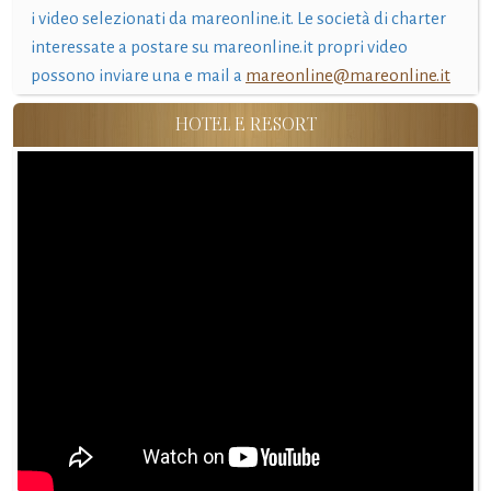
i video selezionati da mareonline.it. Le società di charter
interessate a postare su mareonline.it propri video
possono inviare una e mail a
mareonline@mareonline.it
HOTEL E RESORT