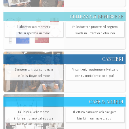
BELLEZZA & BENESSERE
Il laboratorio di cosmetici
Pelle dorata e protetta? Il segreto
che si specchia in mare
si cela in un’antica pietra Inca
CANTIERI
Sangermani, qui sono nate
Fincantieri, raggiungere Net zero
le Rolls-Royce del mare
con 15 anni d'anticipo si può
CASE & ARREDI
La libreria-veliero dove
Il lettino barca a vela fa navigare
i libri sembrano galleggiare
i bimbi in un mare di sogni