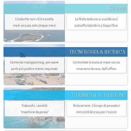
STORIE
L’isola che non c'è è esistita
La flotta tedesca si suicidò così
ma è vissuta solo cinque mesi
autoaffondandosi a Scapa Flow
TECNOLOGIA & RICERCA
Cemento mangiasmog, per avere
Controllate la barca al mare senza
porti più puliti e meno inquinati
muovervi da casa, dall’ufficio
TURISMO & ATTRAZIONI
Trabocchi, i pontili
Portovenere, il borgo di pescatori
"macchine da pesca"
irresistibile esca per i turisti