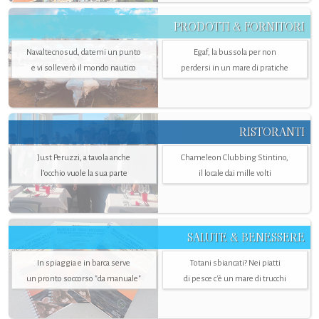
PRODOTTI & FORNITORI
Navaltecnosud, datemi un punto
Egaf, la bussola per non
e vi solleverò il mondo nautico
perdersi in un mare di pratiche
RISTORANTI
Just Peruzzi, a tavola anche
Chameleon Clubbing Stintino,
l’occhio vuole la sua parte
il locale dai mille volti
SALUTE & BENESSERE
In spiaggia e in barca serve
Totani sbiancati? Nei piatti
un pronto soccorso "da manuale"
di pesce c'è un mare di trucchi