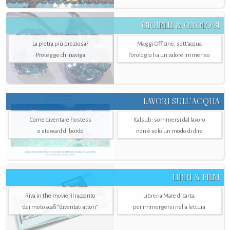
GIOIELLI & OROLOGI
La pietra più preziosa?
Maggi Officine, sott’acqua
Protegge chi naviga
l'orologio ha un valore immenso
LAVORI SULL’ACQUA
Come diventare hostess
Italsub: sommersi dal lavoro
e steward di bordo
non è solo un modo di dire
LIBRI & FILM
Riva in the movie, il racconto
Libreria Mare di carta,
dei motoscafi “diventati attori”
per immergersi nella lettura