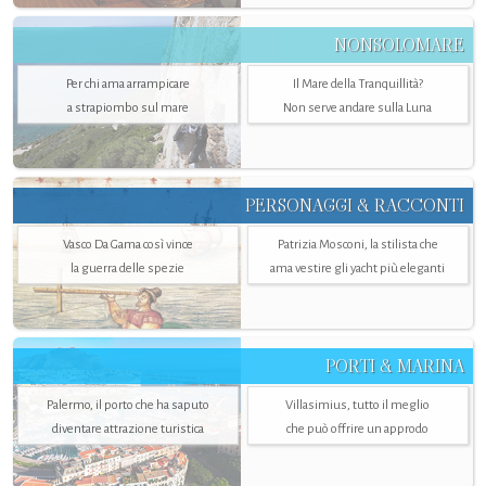
NONSOLOMARE
Per chi ama arrampicare
Il Mare della Tranquillità?
a strapiombo sul mare
Non serve andare sulla Luna
PERSONAGGI & RACCONTI
Vasco Da Gama così vince
Patrizia Mosconi, la stilista che
la guerra delle spezie
ama vestire gli yacht più eleganti
PORTI & MARINA
Palermo, il porto che ha saputo
Villasimius, tutto il meglio
diventare attrazione turistica
che può offrire un approdo