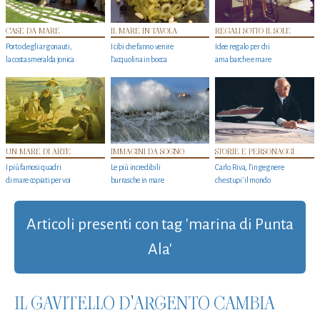
CASE DA MARE
IL MARE IN TAVOLA
REGALI SOTTO IL SOLE
Porto degli argonauti,
I cibi che fanno venire
Idee regalo per chi
la costa smeralda jonica
l’acquolina in bocca
ama barche e mare
UN MARE DI ARTE
IMMAGINI DA SOGNO
STORIE E PERSONAGGI
I più famosi quadri
Le più incredibili
Carlo Riva, l’ingegnere
di mare copiati per voi
burrasche in mare
che stupi' il mondo
Articoli presenti con tag 'marina di Punta
Ala'
IL GAVITELLO D'ARGENTO CAMBIA