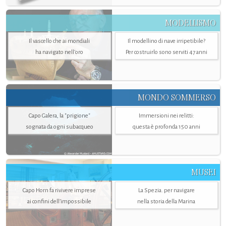
MODELLISMO
Il vascello che ai mondiali
Il modellino di nave irripetibile?
ha navigato nell’oro
Per costruirlo sono serviti 47 anni
MONDO SOMMERSO
Capo Galera, la "prigione"
Immersioni nei relitti:
sognata da ogni subacqueo
questa è profonda 150 anni
MUSEI
Capo Horn fa rivivere imprese
La Spezia. per navigare
ai confini dell’impossibile
nella storia della Marina