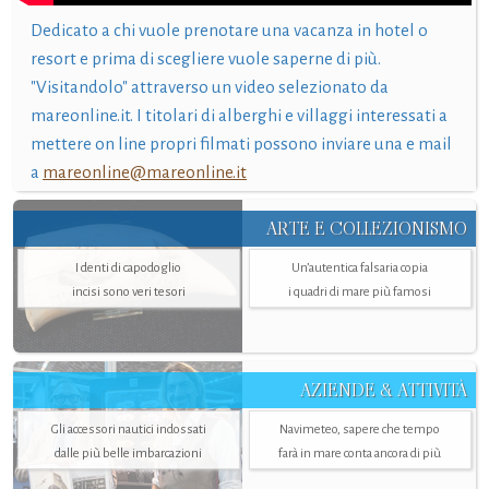
Dedicato a chi vuole prenotare una vacanza in hotel o
resort e prima di scegliere vuole saperne di più.
"Visitandolo" attraverso un video selezionato da
mareonline.it. I titolari di alberghi e villaggi interessati a
mettere on line propri filmati possono inviare una e mail
a
mareonline@mareonline.it
ARTE E COLLEZIONISMO
I denti di capodoglio
Un’autentica falsaria copia
incisi sono veri tesori
i quadri di mare più famosi
AZIENDE & ATTIVITÀ
Gli accessori nautici indossati
Navimeteo, sapere che tempo
dalle più belle imbarcazioni
farà in mare conta ancora di più