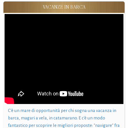
VACANZE IN BARCA
C'è un mare di opportunità per chi sogna una vacanza in
barca, magari a vela, in catamarano. E c'è un modo
fantastico per scoprire le migliori proposte: "navigare" fra