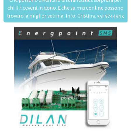
chi li riceverà in dono. E che su mareonline possono
trovare la miglior vetrina. Info: Cristina, 351 9744943