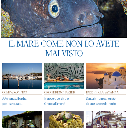
IL MARE COME NON LO AVETE
MAI VISTO
COMPRO&VENDO
CROCIERE&CHARTER
IDEE PER LA VACANZA
AAA vendesi barche,
In crociera per single
Santorini, un sogno nato
posti barca, case…
s'incrocia l’amore?
da un’eruzione da incubo