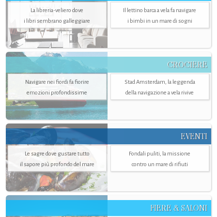
La libreria-veliero dove
Il lettino barca a vela fa navigare
i libri sembrano galleggiare
i bimbi in un mare di sogni
CROCIERE
Navigare nei fiordi fa fiorire
Stad Amsterdam, la leggenda
emozioni profondissime
della navigazione a vela rivive
EVENTI
Le sagre dove gustare tutto
Fondali puliti, la missione
il sapore più profondo del mare
contro un mare di rifiuti
FIERE & SALONI