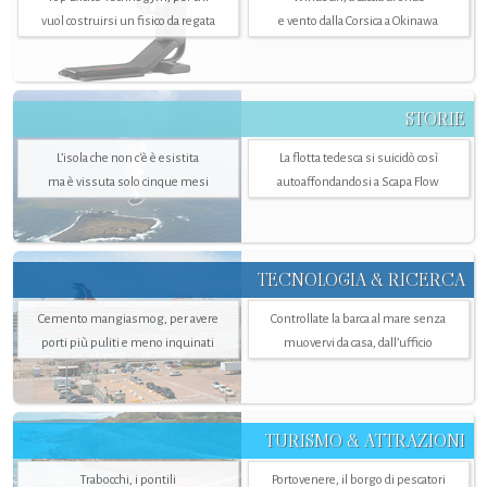
vuol costruirsi un fisico da regata
e vento dalla Corsica a Okinawa
STORIE
L’isola che non c'è è esistita
La flotta tedesca si suicidò così
ma è vissuta solo cinque mesi
autoaffondandosi a Scapa Flow
TECNOLOGIA & RICERCA
Cemento mangiasmog, per avere
Controllate la barca al mare senza
porti più puliti e meno inquinati
muovervi da casa, dall’ufficio
TURISMO & ATTRAZIONI
Trabocchi, i pontili
Portovenere, il borgo di pescatori