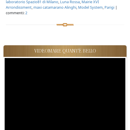
laboratorio Spazio81 di Milano
,
Luna Rossa
,
Mairie XVI
Arrondissment
,
maxi catamarano Alinghi
,
Model System
,
Parigi
|
commenti:
2
VIDEOMARE QUANT'È BELLO