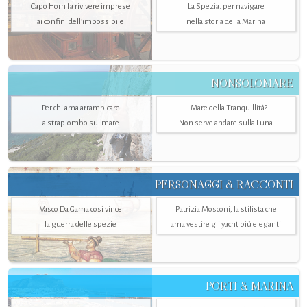
Capo Horn fa rivivere imprese
La Spezia. per navigare
ai confini dell’impossibile
nella storia della Marina
NONSOLOMARE
Per chi ama arrampicare
Il Mare della Tranquillità?
a strapiombo sul mare
Non serve andare sulla Luna
PERSONAGGI & RACCONTI
Vasco Da Gama così vince
Patrizia Mosconi, la stilista che
la guerra delle spezie
ama vestire gli yacht più eleganti
PORTI & MARINA