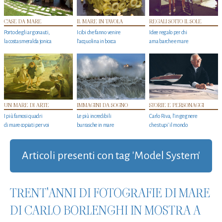
CASE DA MARE
IL MARE IN TAVOLA
REGALI SOTTO IL SOLE
Porto degli argonauti,
I cibi che fanno venire
Idee regalo per chi
la costa smeralda jonica
l’acquolina in bocca
ama barche e mare
UN MARE DI ARTE
IMMAGINI DA SOGNO
STORIE E PERSONAGGI
I più famosi quadri
Le più incredibili
Carlo Riva, l’ingegnere
di mare copiati per voi
burrasche in mare
che stupi' il mondo
Articoli presenti con tag 'Model System'
TRENT'ANNI DI FOTOGRAFIE DI MARE
DI CARLO BORLENGHI IN MOSTRA A