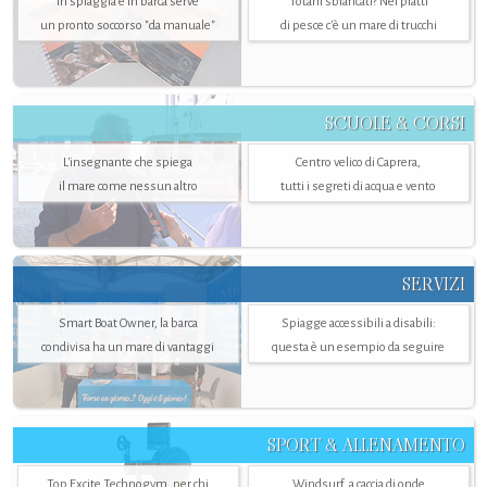
In spiaggia e in barca serve
Totani sbiancati? Nei piatti
un pronto soccorso "da manuale"
di pesce c'è un mare di trucchi
SCUOLE & CORSI
L'insegnante che spiega
Centro velico di Caprera,
il mare come nessun altro
tutti i segreti di acqua e vento
SERVIZI
Smart Boat Owner, la barca
Spiagge accessibili a disabili:
condivisa ha un mare di vantaggi
questa è un esempio da seguire
SPORT & ALLENAMENTO
Top Excite Technogym, per chi
Windsurf, a caccia di onde