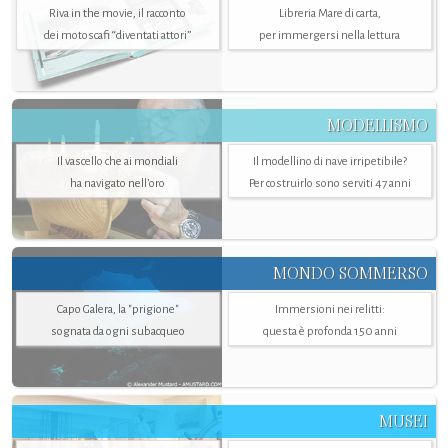
Riva in the movie, il racconto
Libreria Mare di carta,
dei motoscafi “diventati attori”
per immergersi nella lettura
MODELLISMO
Il vascello che ai mondiali
Il modellino di nave irripetibile?
ha navigato nell’oro
Per costruirlo sono serviti 47 anni
MONDO SOMMERSO
Capo Galera, la "prigione"
Immersioni nei relitti:
sognata da ogni subacqueo
questa è profonda 150 anni
MUSEI