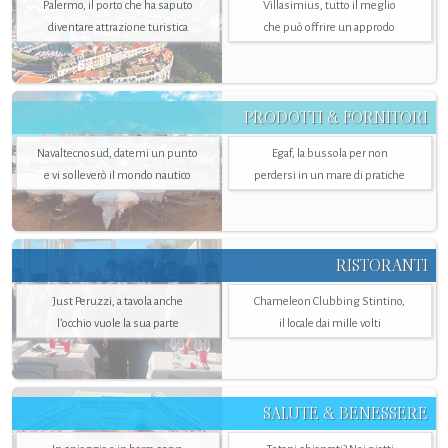
Palermo, il porto che ha saputo
Villasimius, tutto il meglio
diventare attrazione turistica
che può offrire un approdo
PRODOTTI & FORNITORI
Navaltecnosud, datemi un punto
Egaf, la bussola per non
e vi solleverò il mondo nautico
perdersi in un mare di pratiche
RISTORANTI
Just Peruzzi, a tavola anche
Chameleon Clubbing Stintino,
l’occhio vuole la sua parte
il locale dai mille volti
SALUTE & BENESSERE