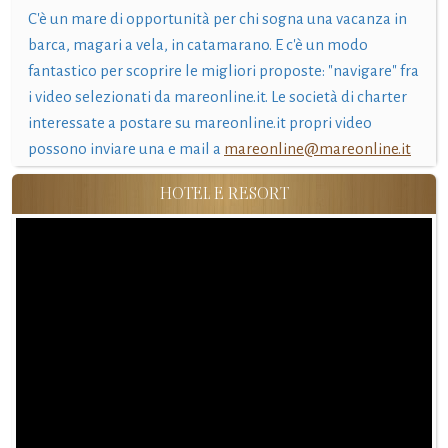
C'è un mare di opportunità per chi sogna una vacanza in
barca, magari a vela, in catamarano. E c'è un modo
fantastico per scoprire le migliori proposte: "navigare" fra
i video selezionati da mareonline.it. Le società di charter
interessate a postare su mareonline.it propri video
possono inviare una e mail a
mareonline@mareonline.it
HOTEL E RESORT