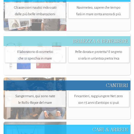
Gli accessori nautici indossati
Navimeteo, sapere che tempo
dalle più belle imbarcazioni
farà in mare conta ancora di più
BELLEZZA & BENESSERE
Il laboratorio di cosmetici
Pelle dorata e protetta? Il segreto
che si specchia in mare
si cela in un’antica pietra Inca
CANTIERI
Sangermani, qui sono nate
Fincantieri, raggiungere Net zero
le Rolls-Royce del mare
con 15 anni d'anticipo si può
CASE & ARREDI