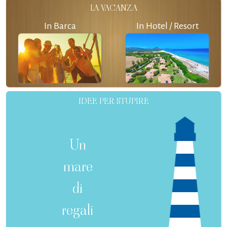
LA VACANZA
In Barca
In Hotel / Resort
IDEE PER STUPIRE
Un
mare
di
regali