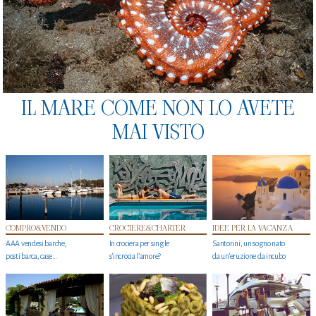
IL MARE COME NON LO AVETE
MAI VISTO
COMPRO&VENDO
CROCIERE&CHARTER
IDEE PER LA VACANZA
AAA vendesi barche,
In crociera per single
Santorini, un sogno nato
posti barca, case…
s'incrocia l’amore?
da un’eruzione da incubo