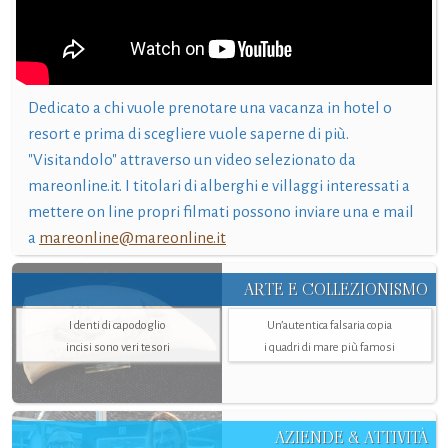
Dedicato a chi vuole prenotare una vacanza in hotel o
resort e prima di scegliere vuole saperne di più.
"Visitandolo" attraverso un video selezionato da
mareonline.it. I titolari di alberghi e villaggi interessati a
mettere on line propri filmati possono inviare una e mail
a
mareonline@mareonline.it
ARTE E COLLEZIONISMO
I denti di capodoglio
Un’autentica falsaria copia
incisi sono veri tesori
i quadri di mare più famosi
AZIENDE & ATTIVITÀ