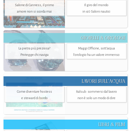
Salone di Canness, il primo
Il giro del mondo
amore non si scorda mai
in 40 Saloni nautici
GIOIELLI & OROLOGI
La pietra più preziosa?
Maggi Officine, sott’acqua
Protegge chi naviga
l'orologio ha un valore immenso
LAVORI SULL’ACQUA
Come diventare hostess
Italsub: sommersi dal lavoro
e steward di bordo
non è solo un modo di dire
LIBRI & FILM