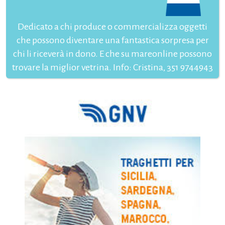
Dedicato a chi produce o commercializza oggetti
che possono diventare una fantastica sorpresa per
chi li riceverà in dono. E che su mareonline possono
trovare la miglior vetrina. Info: Cristina, 351 9744943