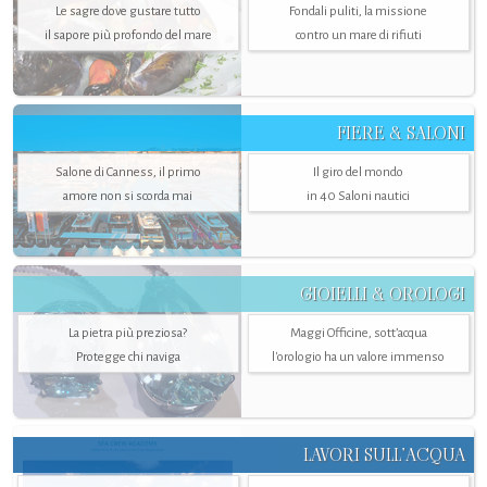
Le sagre dove gustare tutto
Fondali puliti, la missione
il sapore più profondo del mare
contro un mare di rifiuti
FIERE & SALONI
Salone di Canness, il primo
Il giro del mondo
amore non si scorda mai
in 40 Saloni nautici
GIOIELLI & OROLOGI
La pietra più preziosa?
Maggi Officine, sott’acqua
Protegge chi naviga
l'orologio ha un valore immenso
LAVORI SULL’ACQUA