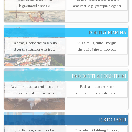
la guerra delle spezie
ama vestire gli yacht più eleganti
PORTI & MARINA
Palermo, il porto che ha saputo
Villasimius, tutto il meglio
diventare attrazione turistica
che può offrire un approdo
PRODOTTI & FORNITORI
Navaltecnosud, datemi un punto
Egaf, la bussola per non
e vi solleverò il mondo nautico
perdersi in un mare di pratiche
RISTORANTI
Just Peruzzi, a tavola anche
Chameleon Clubbing Stintino,