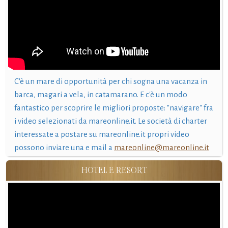
C'è un mare di opportunità per chi sogna una vacanza in
barca, magari a vela, in catamarano. E c'è un modo
fantastico per scoprire le migliori proposte: "navigare" fra
i video selezionati da mareonline.it. Le società di charter
interessate a postare su mareonline.it propri video
possono inviare una e mail a
mareonline@mareonline.it
HOTEL E RESORT