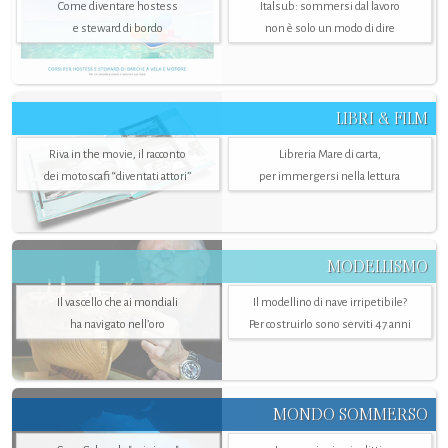
Come diventare hostess
Italsub: sommersi dal lavoro
e steward di bordo
non è solo un modo di dire
LIBRI & FILM
Riva in the movie, il racconto
Libreria Mare di carta,
dei motoscafi “diventati attori”
per immergersi nella lettura
MODELLISMO
Il vascello che ai mondiali
Il modellino di nave irripetibile?
ha navigato nell’oro
Per costruirlo sono serviti 47 anni
MONDO SOMMERSO