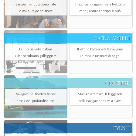
Sangermani, qui sono nate
Fincantieri, raggiungere Net zero
le Rolls-Royce del mare
con 15 anni d'anticipo si può
CASE & ARREDI
La libreria-veliero dove
Il lettino barca a vela fa navigare
i libri sembrano galleggiare
i bimbi in un mare di sogni
CROCIERE
Navigare nei fiordi fa fiorire
Stad Amsterdam, la leggenda
emozioni profondissime
della navigazione a vela rivive
EVENTI