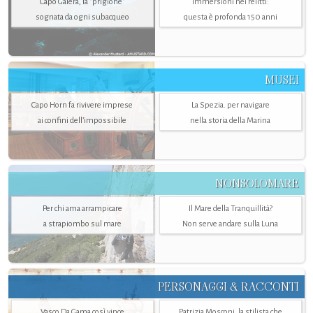
Capo Galera, la "prigione"
Immersioni nei relitti:
sognata da ogni subacqueo
questa è profonda 150 anni
MUSEI
Capo Horn fa rivivere imprese
La Spezia. per navigare
ai confini dell’impossibile
nella storia della Marina
NONSOLOMARE
Per chi ama arrampicare
Il Mare della Tranquillità?
a strapiombo sul mare
Non serve andare sulla Luna
PERSONAGGI & RACCONTI
Vasco Da Gama così vince
Patrizia Mosconi, la stilista che