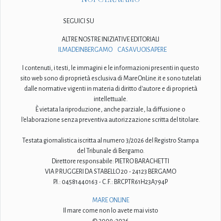
SEGUICI SU
ALTRE NOSTRE INIZIATIVE EDITORIALI
ILMADEINBERGAMO
CASAVUOISAPERE
I contenuti, i testi, le immagini e le informazioni presenti in questo
sito web sono di proprietà esclusiva di MareOnLine.it e sono tutelati
dalle normative vigenti in materia di diritto d'autore e di proprietà
intellettuale.
È vietata la riproduzione, anche parziale, la diffusione o
l'elaborazione senza preventiva autorizzazione scritta del titolare.
Testata giornalistica iscritta al numero 3/2026 del Registro Stampa
del Tribunale di Bergamo.
Direttore responsabile: PIETRO BARACHETTI
VIA P. RUGGERI DA STABELLO 20 - 24123 BERGAMO
P.I.: 04581440163 - C.F.: BRCPTR61H23A794P
MARE ONLINE
Il mare come non lo avete mai visto
© 2009-2026