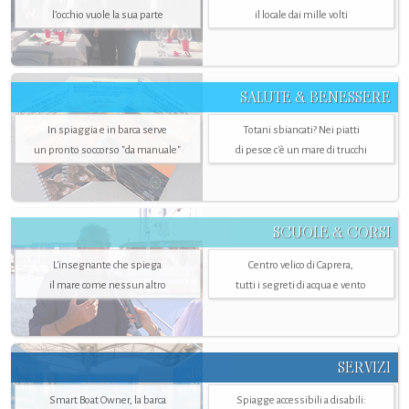
l’occhio vuole la sua parte
il locale dai mille volti
SALUTE & BENESSERE
In spiaggia e in barca serve
Totani sbiancati? Nei piatti
un pronto soccorso "da manuale"
di pesce c'è un mare di trucchi
SCUOLE & CORSI
L'insegnante che spiega
Centro velico di Caprera,
il mare come nessun altro
tutti i segreti di acqua e vento
SERVIZI
Smart Boat Owner, la barca
Spiagge accessibili a disabili: