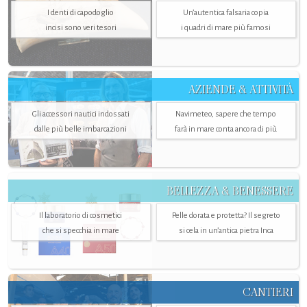
I denti di capodoglio
Un’autentica falsaria copia
incisi sono veri tesori
i quadri di mare più famosi
AZIENDE & ATTIVITÀ
Gli accessori nautici indossati
Navimeteo, sapere che tempo
dalle più belle imbarcazioni
farà in mare conta ancora di più
BELLEZZA & BENESSERE
Il laboratorio di cosmetici
Pelle dorata e protetta? Il segreto
che si specchia in mare
si cela in un’antica pietra Inca
CANTIERI