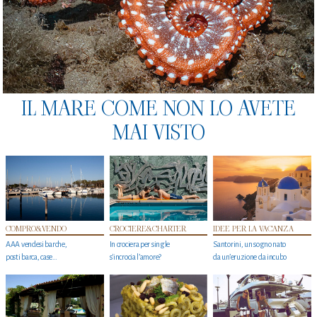
IL MARE COME NON LO AVETE
MAI VISTO
COMPRO&VENDO
CROCIERE&CHARTER
IDEE PER LA VACANZA
AAA vendesi barche,
In crociera per single
Santorini, un sogno nato
posti barca, case…
s'incrocia l’amore?
da un’eruzione da incubo