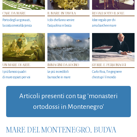
CASE DA MARE
IL MARE IN TAVOLA
REGALI SOTTO IL SOLE
Porto degli argonauti,
I cibi che fanno venire
Idee regalo per chi
la costa smeralda jonica
l’acquolina in bocca
ama barche e mare
UN MARE DI ARTE
IMMAGINI DA SOGNO
STORIE E PERSONAGGI
I più famosi quadri
Le più incredibili
Carlo Riva, l’ingegnere
di mare copiati per voi
burrasche in mare
che stupi' il mondo
Articoli presenti con tag 'monasteri
ortodossi in Montenegro'
MARE DEL MONTENEGRO, BUDVA