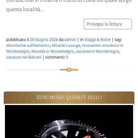
questa località...
Prosegui la lettura
pubblicato il
28 Giugno 2026
da
admin
| in
Viaggi & Rotte
| tag:
discoteche sull'Adriatico
,
Miracle Lounge
,
monasteri ortodossi in
Montenegro
,
Movida in Montenegro
,
vacanze in Montenegro
,
vacanze nei Balcani
| commenti:
0
VIDEOMARE QUANT'È BELLO