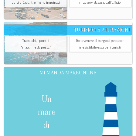
porti più puliti e meno inquinati
muovervi da casa, dall’ufficio
TURISMO & ATTRAZIONI
Trabocchi, i pontili
Portovenere, il borgo di pescatori
"macchine da pesca"
irresistibile esca per i turisti
MI MANDA MAREONLINE
Un
mare
di