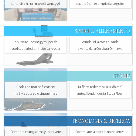
condivisa ha un mare di vantaggi
questa è un esempio da seguire
SPORT & ALLENAMENTO
Top Excite Technogym, per chi
Windsurf, a caccia di onde
vuol costruirsi un fisico da regata
e vento dalla Corsica a Okinawa
STORIE
L’isola che non c'è è esistita
La flotta tedesca si suicidò così
ma è vissuta solo cinque mesi
autoaffondandosi a Scapa Flow
TECNOLOGIA & RICERCA
Cemento mangiasmog, per avere
Controllate la barca al mare senza