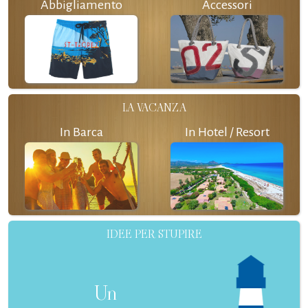
Abbigliamento
Accessori
LA VACANZA
In Barca
In Hotel / Resort
IDEE PER STUPIRE
Un