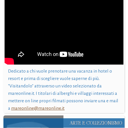
Dedicato a chi vuole prenotare una vacanza in hotel o
resort e prima di scegliere vuole saperne di più.
"Visitandolo" attraverso un video selezionato da
mareonline.it. I titolari di alberghi e villaggi interessati a
mettere on line propri filmati possono inviare una e mail
a
mareonline@mareonline.it
ARTE E COLLEZIONISMO