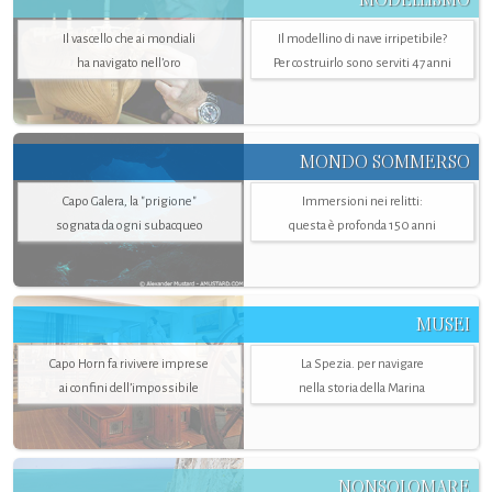
Il vascello che ai mondiali
Il modellino di nave irripetibile?
ha navigato nell’oro
Per costruirlo sono serviti 47 anni
MONDO SOMMERSO
Capo Galera, la "prigione"
Immersioni nei relitti:
sognata da ogni subacqueo
questa è profonda 150 anni
MUSEI
Capo Horn fa rivivere imprese
La Spezia. per navigare
ai confini dell’impossibile
nella storia della Marina
NONSOLOMARE