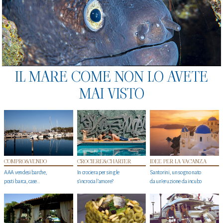
IL MARE COME NON LO AVETE
MAI VISTO
COMPRO&VENDO
CROCIERE&CHARTER
IDEE PER LA VACANZA
AAA vendesi barche,
In crociera per single
Santorini, un sogno nato
posti barca, case…
s'incrocia l’amore?
da un’eruzione da incubo