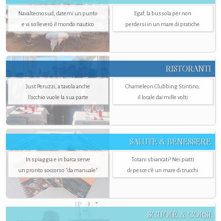
Navaltecnosud, datemi un punto
Egaf, la bussola per non
e vi solleverò il mondo nautico
perdersi in un mare di pratiche
RISTORANTI
Just Peruzzi, a tavola anche
Chameleon Clubbing Stintino,
l’occhio vuole la sua parte
il locale dai mille volti
SALUTE & BENESSERE
In spiaggia e in barca serve
Totani sbiancati? Nei piatti
un pronto soccorso "da manuale"
di pesce c'è un mare di trucchi
SCUOLE & CORSI