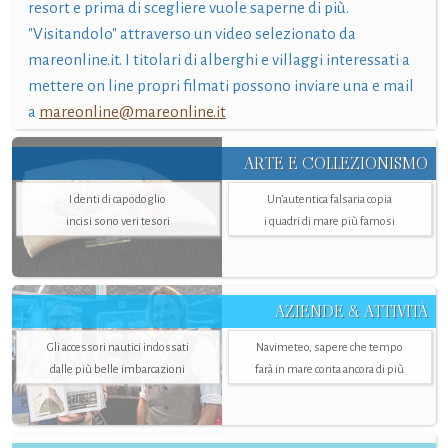
resort e prima di scegliere vuole saperne di più.
"Visitandolo" attraverso un video selezionato da
mareonline.it. I titolari di alberghi e villaggi interessati a
mettere on line propri filmati possono inviare una e mail
a
mareonline@mareonline.it
ARTE E COLLEZIONISMO
I denti di capodoglio
Un’autentica falsaria copia
incisi sono veri tesori
i quadri di mare più famosi
AZIENDE & ATTIVITÀ
Gli accessori nautici indossati
Navimeteo, sapere che tempo
dalle più belle imbarcazioni
farà in mare conta ancora di più