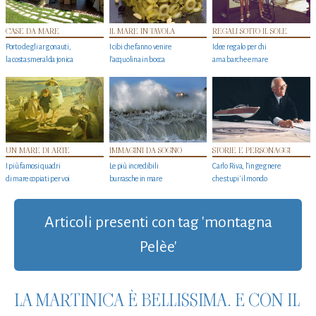
CASE DA MARE
IL MARE IN TAVOLA
REGALI SOTTO IL SOLE
Porto degli argonauti,
I cibi che fanno venire
Idee regalo per chi
la costa smeralda jonica
l’acquolina in bocca
ama barche e mare
UN MARE DI ARTE
IMMAGINI DA SOGNO
STORIE E PERSONAGGI
I più famosi quadri
Le più incredibili
Carlo Riva, l’ingegnere
di mare copiati per voi
burrasche in mare
che stupi' il mondo
Articoli presenti con tag 'montagna
Pelèe'
LA MARTINICA È BELLISSIMA. E CON IL