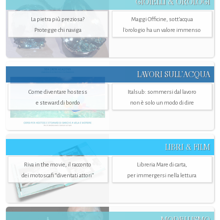
GIOIELLI & OROLOGI
La pietra più preziosa?
Maggi Officine, sott’acqua
Protegge chi naviga
l'orologio ha un valore immenso
LAVORI SULL’ACQUA
Come diventare hostess
Italsub: sommersi dal lavoro
e steward di bordo
non è solo un modo di dire
LIBRI & FILM
Riva in the movie, il racconto
Libreria Mare di carta,
dei motoscafi “diventati attori”
per immergersi nella lettura
MODELLISMO