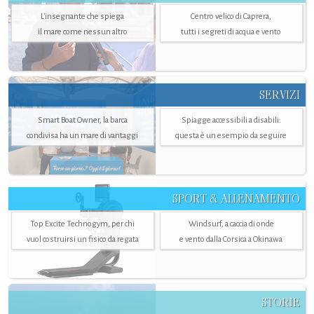
L'insegnante che spiega
Centro velico di Caprera,
il mare come nessun altro
tutti i segreti di acqua e vento
SERVIZI
Smart Boat Owner, la barca
Spiagge accessibili a disabili:
condivisa ha un mare di vantaggi
questa è un esempio da seguire
SPORT & ALLENAMENTO
Top Excite Technogym, per chi
Windsurf, a caccia di onde
vuol costruirsi un fisico da regata
e vento dalla Corsica a Okinawa
STORIE