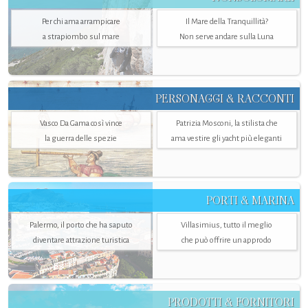
Per chi ama arrampicare
Il Mare della Tranquillità?
a strapiombo sul mare
Non serve andare sulla Luna
PERSONAGGI & RACCONTI
Vasco Da Gama così vince
Patrizia Mosconi, la stilista che
la guerra delle spezie
ama vestire gli yacht più eleganti
PORTI & MARINA
Palermo, il porto che ha saputo
Villasimius, tutto il meglio
diventare attrazione turistica
che può offrire un approdo
PRODOTTI & FORNITORI