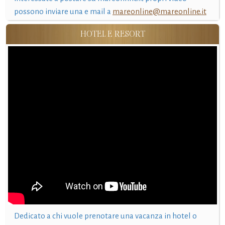
possono inviare una e mail a
mareonline@mareonline.it
HOTEL E RESORT
Dedicato a chi vuole prenotare una vacanza in hotel o