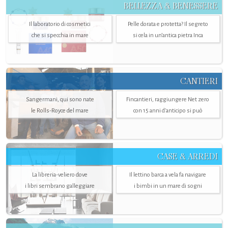
BELLEZZA & BENESSERE
Il laboratorio di cosmetici
Pelle dorata e protetta? Il segreto
che si specchia in mare
si cela in un’antica pietra Inca
CANTIERI
Sangermani, qui sono nate
Fincantieri, raggiungere Net zero
le Rolls-Royce del mare
con 15 anni d'anticipo si può
CASE & ARREDI
La libreria-veliero dove
Il lettino barca a vela fa navigare
i libri sembrano galleggiare
i bimbi in un mare di sogni