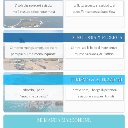
L’isola che non c'è è esistita
La flotta tedesca si suicidò così
ma è vissuta solo cinque mesi
autoaffondandosi a Scapa Flow
TECNOLOGIA & RICERCA
Cemento mangiasmog, per avere
Controllate la barca al mare senza
porti più puliti e meno inquinati
muovervi da casa, dall’ufficio
TURISMO & ATTRAZIONI
Trabocchi, i pontili
Portovenere, il borgo di pescatori
"macchine da pesca"
irresistibile esca per i turisti
MI MANDA MAREONLINE