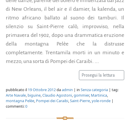
delle danze, parente del bolero e influenzata dal jazz
di New Orleans, il bel air e il damier, la kalenda, un
ritmo africano ballato al suono dei tamburi. Il
silenzio su Saint-Pierre calò, improvviso, nella
primavera del 1902, dopo una drammatica eruzione
della montagna Pelèe che la distrusse
completamente. Trentamila morti in un minuto e
mezzo, una sorta di Pompei dei Caraibi. ...
Prosegui la lettura
pubblicato il
19 Ottobre 2012
da
admin
| in
Senza categoria
| tag:
Arte Navale
,
biguine
,
Claudio Agostoni
,
gommier
,
Martinica
,
montagna Pelèe
,
Pompei dei Caraibi
,
Saint-Pierre
,
yole-ronde
|
commenti:
0