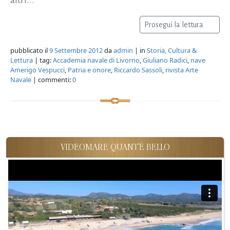
Prosegui la lettura
pubblicato il
9 Settembre 2012
da
admin
| in
Storia, Cultura &
Lettura
| tag:
Accademia navale di Livorno
,
Giuliano Radici
,
nave
Amerigo Vespucci
,
Patria e onore
,
Riccardo Sassoli
,
rivista Arte
Navale
| commenti:
0
VIDEOMARE QUANT'È BELLO