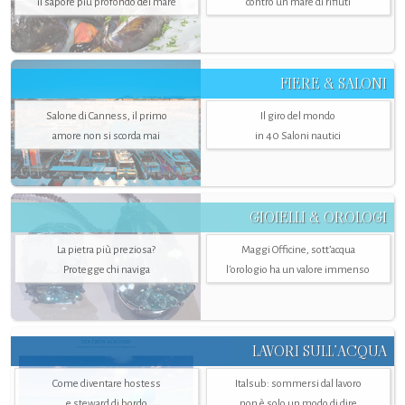
il sapore più profondo del mare
contro un mare di rifiuti
FIERE & SALONI
Salone di Canness, il primo
Il giro del mondo
amore non si scorda mai
in 40 Saloni nautici
GIOIELLI & OROLOGI
La pietra più preziosa?
Maggi Officine, sott’acqua
Protegge chi naviga
l'orologio ha un valore immenso
LAVORI SULL’ACQUA
Come diventare hostess
Italsub: sommersi dal lavoro
e steward di bordo
non è solo un modo di dire