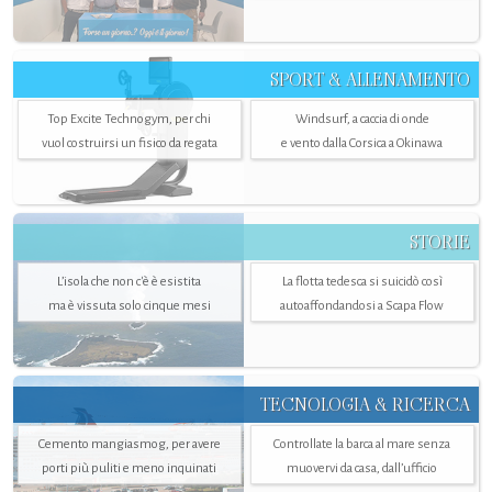
SPORT & ALLENAMENTO
Top Excite Technogym, per chi
Windsurf, a caccia di onde
vuol costruirsi un fisico da regata
e vento dalla Corsica a Okinawa
STORIE
L’isola che non c'è è esistita
La flotta tedesca si suicidò così
ma è vissuta solo cinque mesi
autoaffondandosi a Scapa Flow
TECNOLOGIA & RICERCA
Cemento mangiasmog, per avere
Controllate la barca al mare senza
porti più puliti e meno inquinati
muovervi da casa, dall’ufficio