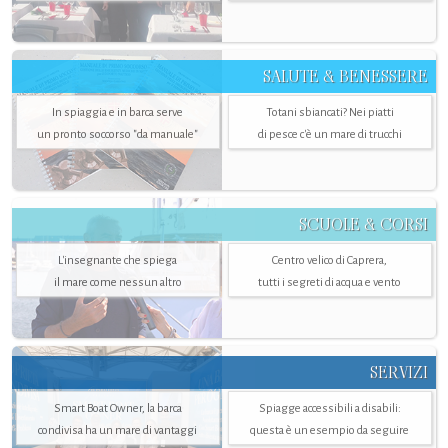
SALUTE & BENESSERE
In spiaggia e in barca serve
Totani sbiancati? Nei piatti
un pronto soccorso "da manuale"
di pesce c'è un mare di trucchi
SCUOLE & CORSI
L'insegnante che spiega
Centro velico di Caprera,
il mare come nessun altro
tutti i segreti di acqua e vento
SERVIZI
Smart Boat Owner, la barca
Spiagge accessibili a disabili:
condivisa ha un mare di vantaggi
questa è un esempio da seguire