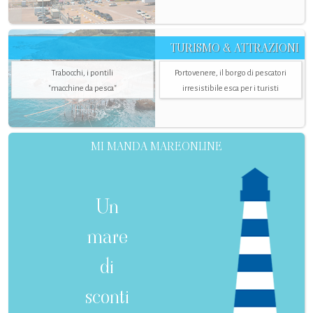
TURISMO & ATTRAZIONI
Trabocchi, i pontili
Portovenere, il borgo di pescatori
"macchine da pesca"
irresistibile esca per i turisti
MI MANDA MAREONLINE
Un
mare
di
sconti