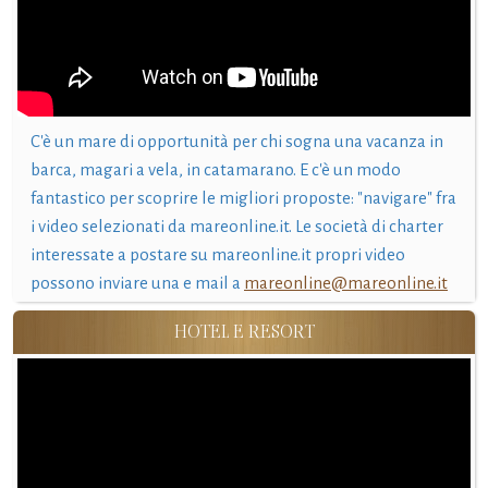
C'è un mare di opportunità per chi sogna una vacanza in
barca, magari a vela, in catamarano. E c'è un modo
fantastico per scoprire le migliori proposte: "navigare" fra
i video selezionati da mareonline.it. Le società di charter
interessate a postare su mareonline.it propri video
possono inviare una e mail a
mareonline@mareonline.it
HOTEL E RESORT