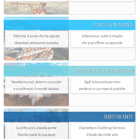
PORTI & MARINA
Palermo, il porto che ha saputo
Villasimius, tutto il meglio
diventare attrazione turistica
che può offrire un approdo
PRODOTTI & FORNITORI
Navaltecnosud, datemi un punto
Egaf, la bussola per non
e vi solleverò il mondo nautico
perdersi in un mare di pratiche
RISTORANTI
Just Peruzzi, a tavola anche
Chameleon Clubbing Stintino,
l’occhio vuole la sua parte
il locale dai mille volti