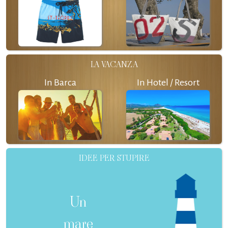
LA VACANZA
In Barca
In Hotel / Resort
IDEE PER STUPIRE
Un
mare