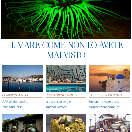
IL MARE COME NON LO AVETE
MAI VISTO
COMPRO&VENDO
CROCIERE&CHARTER
IDEE PER LA VACANZA
AAA vendesi barche,
In crociera per single
Santorini, un sogno nato
posti barca, case…
s'incrocia l’amore?
da un’eruzione da incubo