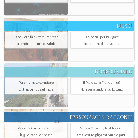
MUSEI
Capo Horn fa rivivere imprese
La Spezia. per navigare
ai confini dell’impossibile
nella storia della Marina
NONSOLOMARE
Per chi ama arrampicare
Il Mare della Tranquillità?
a strapiombo sul mare
Non serve andare sulla Luna
PERSONAGGI & RACCONTI
Vasco Da Gama così vince
Patrizia Mosconi, la stilista che
la guerra delle spezie
ama vestire gli yacht più eleganti