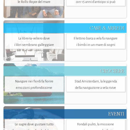
le Rolls-Royce del mare
con 15 anni d'anticipo si può
CASE & ARREDI
La libreria-veliero dove
Il lettino barca a vela fa navigare
i libri sembrano galleggiare
i bimbi in un mare di sogni
CROCIERE
Navigare nei fiordi fa fiorire
Stad Amsterdam, la leggenda
emozioni profondissime
della navigazione a vela rivive
EVENTI
Le sagre dove gustare tutto
Fondali puliti, la missione