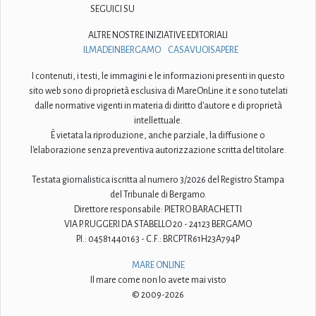
SEGUICI SU
ALTRE NOSTRE INIZIATIVE EDITORIALI
ILMADEINBERGAMO
CASAVUOISAPERE
I contenuti, i testi, le immagini e le informazioni presenti in questo
sito web sono di proprietà esclusiva di MareOnLine.it e sono tutelati
dalle normative vigenti in materia di diritto d'autore e di proprietà
intellettuale.
È vietata la riproduzione, anche parziale, la diffusione o
l'elaborazione senza preventiva autorizzazione scritta del titolare.
Testata giornalistica iscritta al numero 3/2026 del Registro Stampa
del Tribunale di Bergamo.
Direttore responsabile: PIETRO BARACHETTI
VIA P. RUGGERI DA STABELLO 20 - 24123 BERGAMO
P.I.: 04581440163 - C.F.: BRCPTR61H23A794P
MARE ONLINE
Il mare come non lo avete mai visto
© 2009-2026