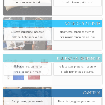
incisi sono veri tesori
i quadri di mare più famosi
AZIENDE & ATTIVITÀ
Gli accessori nautici indossati
Navimeteo, sapere che tempo
dalle più belle imbarcazioni
farà in mare conta ancora di più
BELLEZZA & BENESSERE
Il laboratorio di cosmetici
Pelle dorata e protetta? Il segreto
che si specchia in mare
si cela in un’antica pietra Inca
CANTIERI
Sangermani, qui sono nate
Fincantieri, raggiungere Net zero