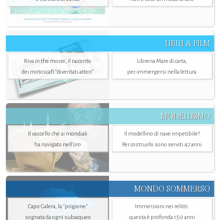
LIBRI & FILM
Riva in the movie, il racconto
Libreria Mare di carta,
dei motoscafi “diventati attori”
per immergersi nella lettura
MODELLISMO
Il vascello che ai mondiali
Il modellino di nave irripetibile?
ha navigato nell’oro
Per costruirlo sono serviti 47 anni
MONDO SOMMERSO
Capo Galera, la "prigione"
Immersioni nei relitti:
sognata da ogni subacqueo
questa è profonda 150 anni