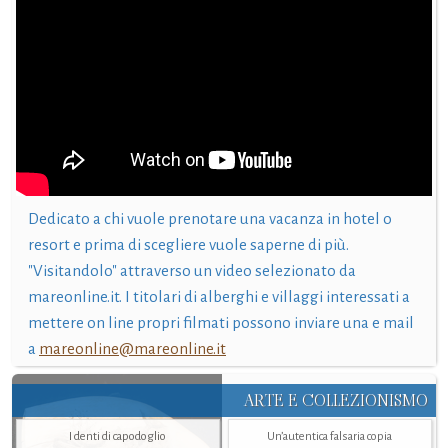
Dedicato a chi vuole prenotare una vacanza in hotel o
resort e prima di scegliere vuole saperne di più.
"Visitandolo" attraverso un video selezionato da
mareonline.it. I titolari di alberghi e villaggi interessati a
mettere on line propri filmati possono inviare una e mail
a
mareonline@mareonline.it
ARTE E COLLEZIONISMO
I denti di capodoglio
Un’autentica falsaria copia