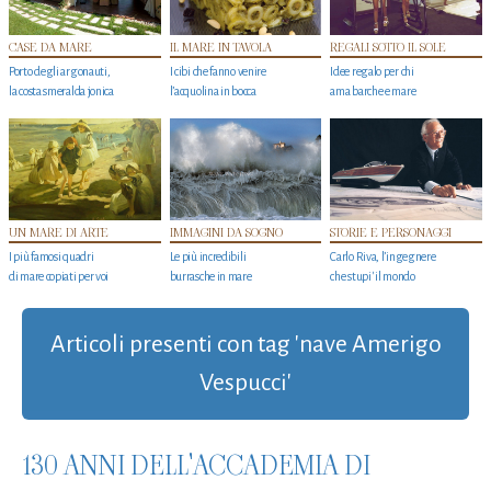
CASE DA MARE
IL MARE IN TAVOLA
REGALI SOTTO IL SOLE
Porto degli argonauti,
I cibi che fanno venire
Idee regalo per chi
la costa smeralda jonica
l’acquolina in bocca
ama barche e mare
UN MARE DI ARTE
IMMAGINI DA SOGNO
STORIE E PERSONAGGI
I più famosi quadri
Le più incredibili
Carlo Riva, l’ingegnere
di mare copiati per voi
burrasche in mare
che stupi' il mondo
Articoli presenti con tag 'nave Amerigo
Vespucci'
130 ANNI DELL'ACCADEMIA DI