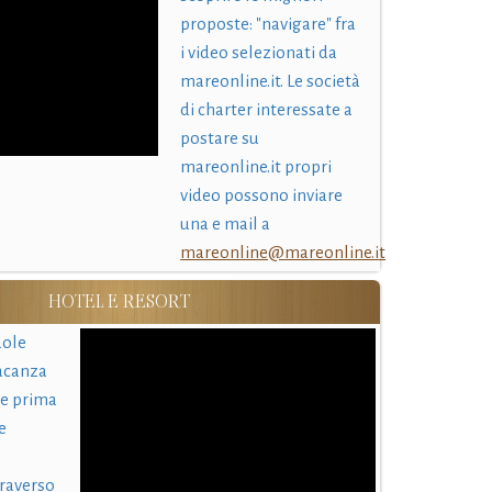
proposte: "navigare" fra
i video selezionati da
mareonline.it. Le società
di charter interessate a
postare su
mareonline.it propri
video possono inviare
una e mail a
mareonline@mareonline.it
HOTEL E RESORT
uole
acanza
 e prima
e
traverso