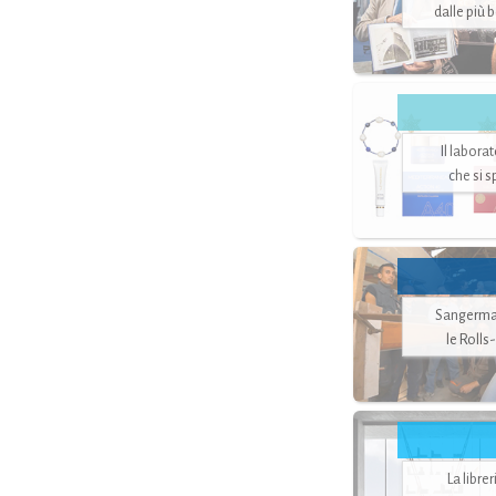
dalle più 
Il labora
che si 
Sangerman
le Rolls
La libre