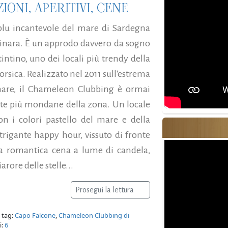
IONI, APERITIVI, CENE
l blu incantevole del mare di Sardegna
Asinara. È un approdo davvero da sogno
ntino, uno dei locali più trendy della
orsica. Realizzato nel 2011 sull'estrema
mare, il Chameleon Clubbing è ormai
ate più mondane della zona. Un locale
on i colori pastello del mare e della
ntrigante happy hour, vissuto di fronte
lla romantica cena a lume di candela,
arore delle stelle...
Prosegui la lettura
 tag:
Capo Falcone
,
Chameleon Clubbing di
i:
6