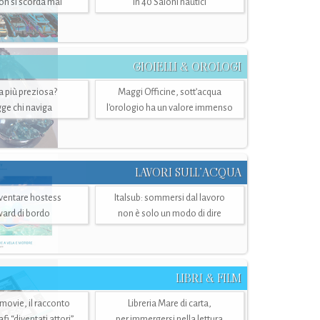
n si scorda mai
in 40 Saloni nautici
GIOIELLI & OROLOGI
ra più preziosa?
Maggi Officine, sott’acqua
ge chi naviga
l'orologio ha un valore immenso
LAVORI SULL’ACQUA
ventare hostess
Italsub: sommersi dal lavoro
ward di bordo
non è solo un modo di dire
LIBRI & FILM
 movie, il racconto
Libreria Mare di carta,
i “diventati attori”
per immergersi nella lettura