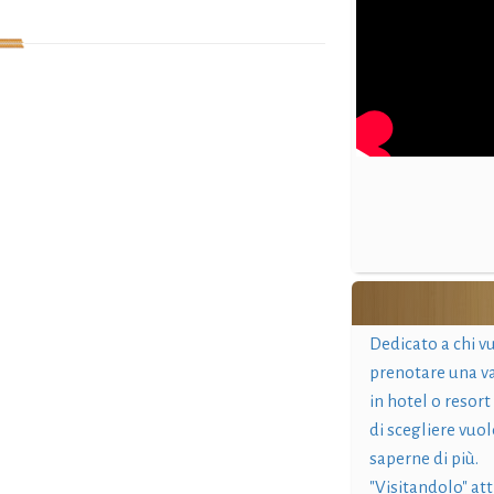
Dedicato a chi v
prenotare una v
in hotel o resort
di scegliere vuol
saperne di più.
"Visitandolo" at