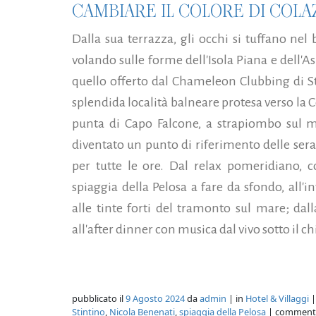
CAMBIARE IL COLORE DI COLAZ
Dalla sua terrazza, gli occhi si tuffano ne
volando sulle forme dell'Isola Piana e dell'
quello offerto dal Chameleon Clubbing di Sti
splendida località balneare protesa verso la C
punta di Capo Falcone, a strapiombo sul 
diventato un punto di riferimento delle ser
per tutte le ore. Dal relax pomeridiano, c
spiaggia della Pelosa a fare da sfondo, all'i
alle tinte forti del tramonto sul mare; da
all'after dinner con musica dal vivo sotto il chi
pubblicato il
9 Agosto 2024
da
admin
| in
Hotel & Villaggi
|
Stintino
,
Nicola Benenati
,
spiaggia della Pelosa
| comment