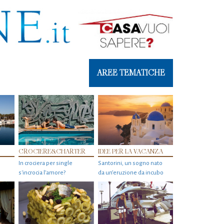
AREE TEMATICHE
CROCIERE&CHARTER
IDEE PER LA VACANZA
In crociera per single
Santorini, un sogno nato
s'incrocia l’amore?
da un’eruzione da incubo