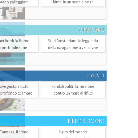
mbrano galleggiare
i bimbi in un mare di sogni
CROCIERE
i fiordi fa fiorire
Stad Amsterdam, la leggenda
i profondissime
della navigazione a vela rivive
EVENTI
dove gustare tutto
Fondali puliti, la missione
ù profondo del mare
contro un mare di rifiuti
FIERE & SALONI
 Canness, il primo
Il giro del mondo