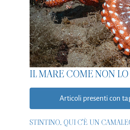
IL MARE COME NON LO 
Articoli presenti con ta
STINTINO, QUI C'È UN CAMAL