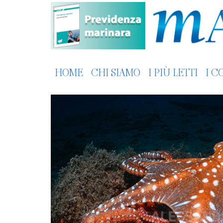
HOME
CHI SIAMO
I PIÙ LETTI
I C