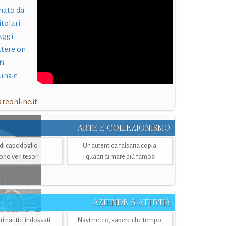
nato da
itolari
laggi
ttere on
ti
una e
eonline.it
ARTE E COLLEZIONISMO
i di capodoglio
Un’autentica falsaria copia
sono veri tesori
i quadri di mare più famosi
AZIENDE & ATTIVITÀ
ri nautici indossati
Navimeteo, sapere che tempo