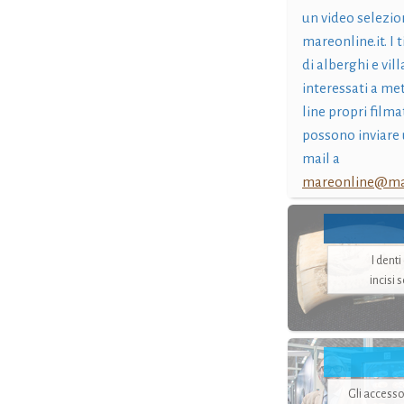
un video selezio
mareonline.it. I t
di alberghi e vil
interessati a me
line propri filma
possono inviare 
mail a
mareonline@mar
I dent
incisi 
Gli accesso