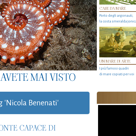
CASE DA MARE
Porto degli argonauti,
la costa smeralda jonic
UN MARE DI ARTE
I più famosi quadri
AVETE MAI VISTO
di mare copiati per voi
g 'Nicola Benenati'
EONTE CAPACE DI