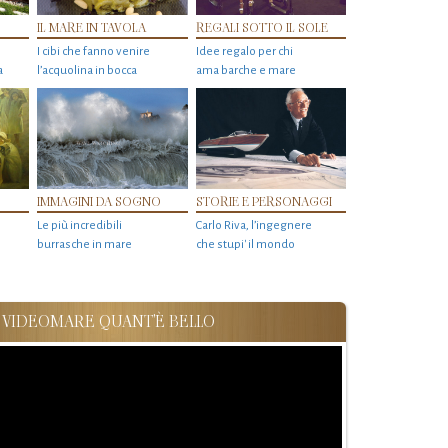
IL MARE IN TAVOLA
REGALI SOTTO IL SOLE
I cibi che fanno venire
Idee regalo per chi
a
l’acquolina in bocca
ama barche e mare
IMMAGINI DA SOGNO
STORIE E PERSONAGGI
Le più incredibili
Carlo Riva, l’ingegnere
burrasche in mare
che stupi' il mondo
VIDEOMARE QUANT'È BELLO