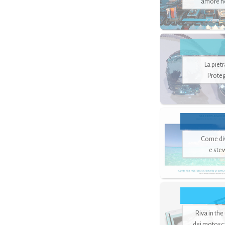
amore no
La piet
Proteg
Come di
e ste
Riva in the
dei motoscaf