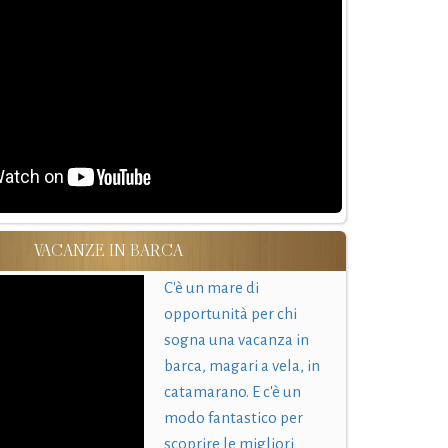
VACANZE IN BARCA
C'è un mare di
opportunità per chi
sogna una vacanza in
barca, magari a vela, in
catamarano. E c'è un
modo fantastico per
scoprire le migliori