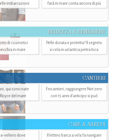
belle imbarcazioni
farà in mare conta ancora di più
BELLEZZA & BENESSERE
torio di cosmetici
Pelle dorata e protetta? Il segreto
specchia in mare
si cela in un’antica pietra Inca
CANTIERI
i, qui sono nate
Fincantieri, raggiungere Net zero
-Royce del mare
con 15 anni d'anticipo si può
CASE & ARREDI
ria-veliero dove
Il lettino barca a vela fa navigare