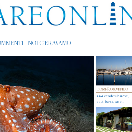
OMMENTI
NOI C'ERAVAMO
COMPRO&VENDO
AAA vendesi barche,
posti barca, case…