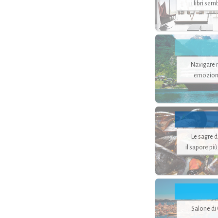
i libri se
Navigare ne
emozion
Le sagre 
il sapore pi
Salone di