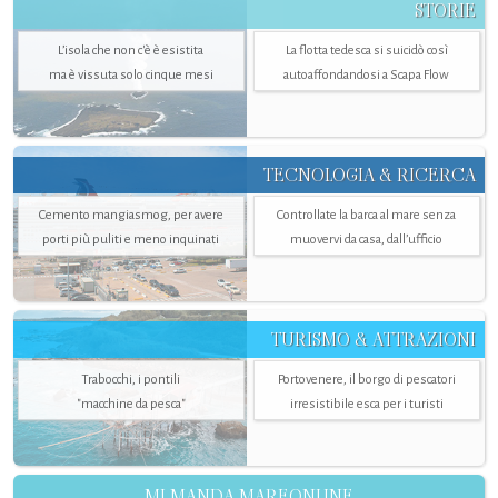
STORIE
L’isola che non c'è è esistita
La flotta tedesca si suicidò così
ma è vissuta solo cinque mesi
autoaffondandosi a Scapa Flow
TECNOLOGIA & RICERCA
Cemento mangiasmog, per avere
Controllate la barca al mare senza
porti più puliti e meno inquinati
muovervi da casa, dall’ufficio
TURISMO & ATTRAZIONI
Trabocchi, i pontili
Portovenere, il borgo di pescatori
"macchine da pesca"
irresistibile esca per i turisti
MI MANDA MAREONLINE