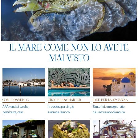
IL MARE COME NON LO AVETE
MAI VISTO
COMPRO&VENDO
CROCIERE&CHARTER
IDEE PER LA VACANZA
AAA vendesi barche,
In crociera per single
Santorini, un sogno nato
posti barca, case…
s'incrocia l’amore?
da un’eruzione da incubo