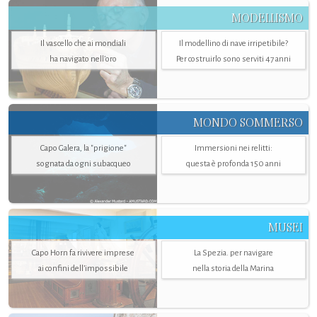
MODELLISMO
Il vascello che ai mondiali
Il modellino di nave irripetibile?
ha navigato nell’oro
Per costruirlo sono serviti 47 anni
MONDO SOMMERSO
Capo Galera, la "prigione"
Immersioni nei relitti:
sognata da ogni subacqueo
questa è profonda 150 anni
MUSEI
Capo Horn fa rivivere imprese
La Spezia. per navigare
ai confini dell’impossibile
nella storia della Marina