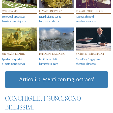
CASE DA MARE
IL MARE IN TAVOLA
REGALI SOTTO IL SOLE
Porto degli argonauti,
I cibi che fanno venire
Idee regalo per chi
la costa smeralda jonica
l’acquolina in bocca
ama barche e mare
UN MARE DI ARTE
IMMAGINI DA SOGNO
STORIE E PERSONAGGI
I più famosi quadri
Le più incredibili
Carlo Riva, l’ingegnere
di mare copiati per voi
burrasche in mare
che stupi' il mondo
Articoli presenti con tag 'ostraco'
CONCHIGLIE, I GUSCI SONO
BELLISSIMI