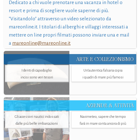
Dedicato a chi vuole prenotare una vacanza in hotel o
resort e prima di scegliere vuole saperne di più.
"Visitandolo" attraverso un video selezionato da
mareonline.it. I titolari di alberghi e villaggi interessati a
mettere on line propri filmati possono inviare una e mail
a
mareonline@mareonline.it
ARTE E COLLEZIONISMO
I denti di capodoglio
Un’autentica falsaria copia
incisi sono veri tesori
i quadri di mare più famosi
AZIENDE & ATTIVITÀ
Gli accessori nautici indossati
Navimeteo, sapere che tempo
dalle più belle imbarcazioni
farà in mare conta ancora di più