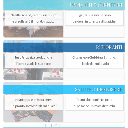
PRODOTTI & FORNITORI
Navaltecnosud, datemi un punto
Egaf, la bussola per non
e vi solleverò il mondo nautico
perdersi in un mare di pratiche
RISTORANTI
Just Peruzzi, a tavola anche
Chameleon Clubbing Stintino,
l’occhio vuole la sua parte
il locale dai mille volti
SALUTE & BENESSERE
In spiaggia e in barca serve
Totani sbiancati? Nei piatti
un pronto soccorso "da manuale"
di pesce c'è un mare di trucchi