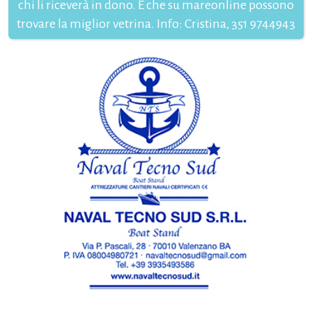
chi li riceverà in dono. E che su mareonline possono
trovare la miglior vetrina. Info: Cristina, 351 9744943