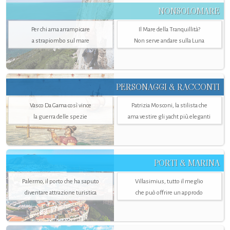
NONSOLOMARE
Per chi ama arrampicare
Il Mare della Tranquillità?
a strapiombo sul mare
Non serve andare sulla Luna
PERSONAGGI & RACCONTI
Vasco Da Gama così vince
Patrizia Mosconi, la stilista che
la guerra delle spezie
ama vestire gli yacht più eleganti
PORTI & MARINA
Palermo, il porto che ha saputo
Villasimius, tutto il meglio
diventare attrazione turistica
che può offrire un approdo