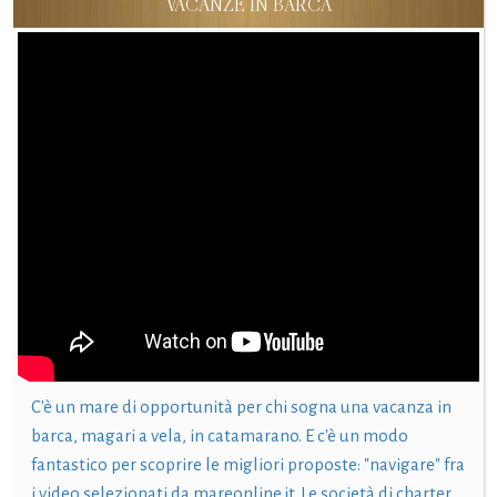
VACANZE IN BARCA
C'è un mare di opportunità per chi sogna una vacanza in
barca, magari a vela, in catamarano. E c'è un modo
fantastico per scoprire le migliori proposte: "navigare" fra
i video selezionati da mareonline.it. Le società di charter