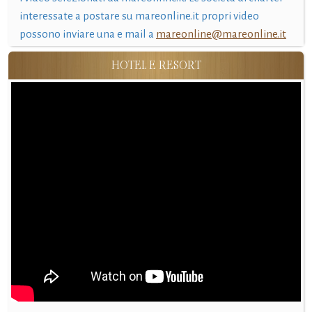
interessate a postare su mareonline.it propri video
possono inviare una e mail a
mareonline@mareonline.it
HOTEL E RESORT