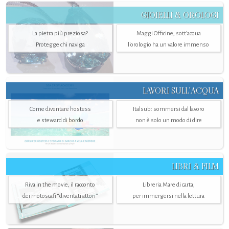
GIOIELLI & OROLOGI
La pietra più preziosa?
Maggi Officine, sott’acqua
Protegge chi naviga
l'orologio ha un valore immenso
LAVORI SULL’ACQUA
Come diventare hostess
Italsub: sommersi dal lavoro
e steward di bordo
non è solo un modo di dire
LIBRI & FILM
Riva in the movie, il racconto
Libreria Mare di carta,
dei motoscafi “diventati attori”
per immergersi nella lettura