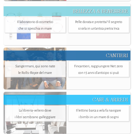
BELLEZZA & BENESSERE
Il laboratorio di cosmetici
Pelle dorata e protetta? Il segreto
che si specchia in mare
si cela in un’antica pietra Inca
CANTIERI
Sangermani, qui sono nate
Fincantieri, raggiungere Net zero
le Rolls-Royce del mare
con 15 anni d'anticipo si può
CASE & ARREDI
La libreria-veliero dove
Il lettino barca a vela fa navigare
i libri sembrano galleggiare
i bimbi in un mare di sogni