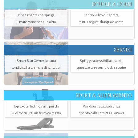
SCUOLE & CORSI
L'insegnante che spiega
Centro velico di Caprera,
il mare come nessun altro
tutti i segreti di acqua e vento
SERVIZI
Smart Boat Owner, la barca
Spiagge accessibili a disabili:
condivisa ha un mare di vantaggi
questa è un esempio da seguire
SPORT & ALLENAMENTO
Top Excite Technogym, per chi
Windsurf, a caccia di onde
vuol costruirsi un fisico da regata
e vento dalla Corsica a Okinawa