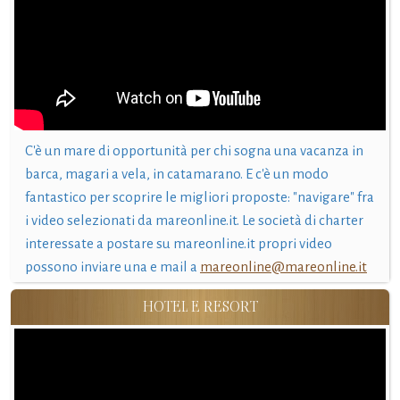
C'è un mare di opportunità per chi sogna una vacanza in
barca, magari a vela, in catamarano. E c'è un modo
fantastico per scoprire le migliori proposte: "navigare" fra
i video selezionati da mareonline.it. Le società di charter
interessate a postare su mareonline.it propri video
possono inviare una e mail a
mareonline@mareonline.it
HOTEL E RESORT