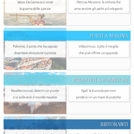
Vasco Da Gama così vince
Patrizia Mosconi, la stilista che
la guerra delle spezie
ama vestire gli yacht più eleganti
PORTI & MARINA
Palermo, il porto che ha saputo
Villasimius, tutto il meglio
diventare attrazione turistica
che può offrire un approdo
PRODOTTI & FORNITORI
Navaltecnosud, datemi un punto
Egaf, la bussola per non
e vi solleverò il mondo nautico
perdersi in un mare di pratiche
RISTORANTI