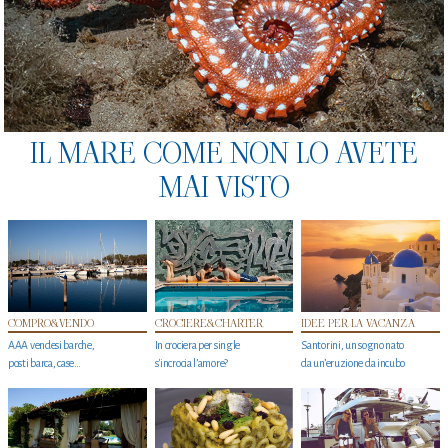
IL MARE COME NON LO AVETE
MAI VISTO
COMPRO&VENDO
CROCIERE&CHARTER
IDEE PER LA VACANZA
AAA vendesi barche,
In crociera per single
Santorini, un sogno nato
posti barca, case…
s'incrocia l’amore?
da un’eruzione da incubo