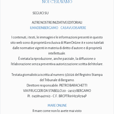
NOI C'ERAVAMO
SEGUICI SU
ALTRE NOSTRE INIZIATIVE EDITORIALI
ILMADEINBERGAMO
CASAVUOISAPERE
I contenuti, i testi, le immagini e le informazioni presenti in questo
sito web sono di proprietà esclusiva di MareOnLine.it e sono tutelati
dalle normative vigenti in materia di diritto d'autore e di proprietà
intellettuale.
È vietata la riproduzione, anche parziale, la diffusione o
l'elaborazione senza preventiva autorizzazione scritta del titolare.
Testata giornalistica iscritta al numero 3/2026 del Registro Stampa
del Tribunale di Bergamo.
Direttore responsabile: PIETRO BARACHETTI
VIA P. RUGGERI DA STABELLO 20 - 24123 BERGAMO
P.I.: 04581440163 - C.F.: BRCPTR61H23A794P
MARE ONLINE
Il mare come non lo avete mai visto