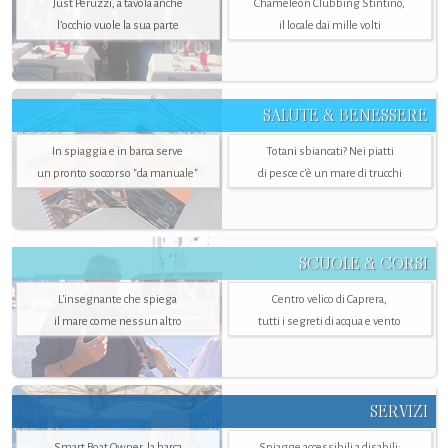
Just Peruzzi, a tavola anche
Chameleon Clubbing Stintino,
l’occhio vuole la sua parte
il locale dai mille volti
SALUTE & BENESSERE
In spiaggia e in barca serve
Totani sbiancati? Nei piatti
un pronto soccorso "da manuale"
di pesce c'è un mare di trucchi
SCUOLE & CORSI
L'insegnante che spiega
Centro velico di Caprera,
il mare come nessun altro
tutti i segreti di acqua e vento
SERVIZI
Smart Boat Owner, la barca
Spiagge accessibili a disabili: