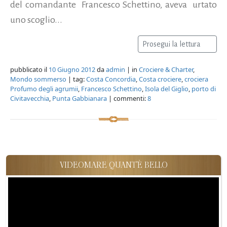
del comandante Francesco Schettino, aveva urtato
uno scoglio...
Prosegui la lettura
pubblicato il
10 Giugno 2012
da
admin
| in
Crociere & Charter
,
Mondo sommerso
| tag:
Costa Concordia
,
Costa crociere
,
crociera
Profumo degli agrumii
,
Francesco Schettino
,
Isola del Giglio
,
porto di
Civitavecchia
,
Punta Gabbianara
| commenti:
8
VIDEOMARE QUANT'È BELLO