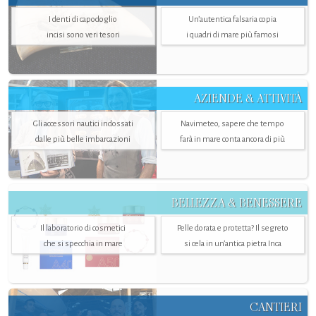
I denti di capodoglio
Un’autentica falsaria copia
incisi sono veri tesori
i quadri di mare più famosi
AZIENDE & ATTIVITÀ
Gli accessori nautici indossati
Navimeteo, sapere che tempo
dalle più belle imbarcazioni
farà in mare conta ancora di più
BELLEZZA & BENESSERE
Il laboratorio di cosmetici
Pelle dorata e protetta? Il segreto
che si specchia in mare
si cela in un’antica pietra Inca
CANTIERI