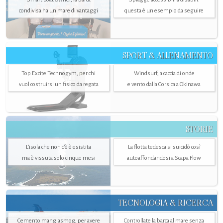
condivisa ha un mare di vantaggi
questa è un esempio da seguire
SPORT & ALLENAMENTO
Top Excite Technogym, per chi
Windsurf, a caccia di onde
vuol costruirsi un fisico da regata
e vento dalla Corsica a Okinawa
STORIE
L’isola che non c'è è esistita
La flotta tedesca si suicidò così
ma è vissuta solo cinque mesi
autoaffondandosi a Scapa Flow
TECNOLOGIA & RICERCA
Cemento mangiasmog, per avere
Controllate la barca al mare senza