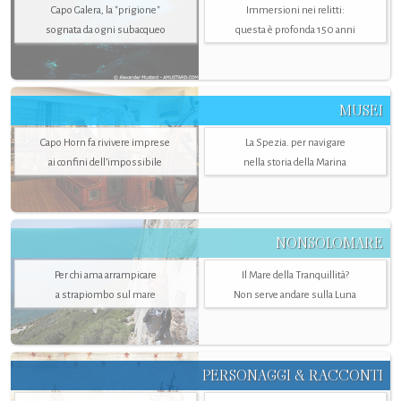
Capo Galera, la "prigione"
Immersioni nei relitti:
sognata da ogni subacqueo
questa è profonda 150 anni
MUSEI
Capo Horn fa rivivere imprese
La Spezia. per navigare
ai confini dell’impossibile
nella storia della Marina
NONSOLOMARE
Per chi ama arrampicare
Il Mare della Tranquillità?
a strapiombo sul mare
Non serve andare sulla Luna
PERSONAGGI & RACCONTI