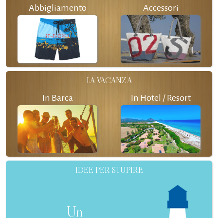
Abbigliamento
Accessori
LA VACANZA
In Barca
In Hotel / Resort
IDEE PER STUPIRE
Un