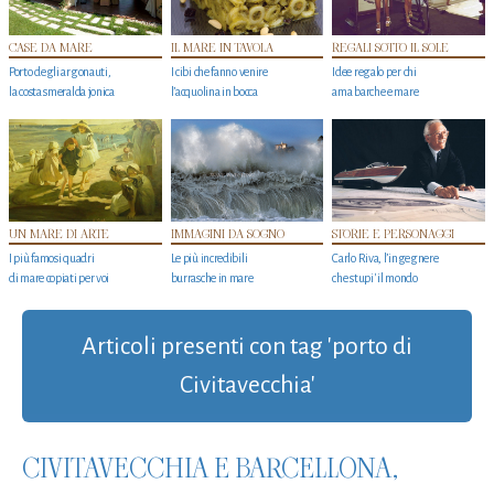
CASE DA MARE
IL MARE IN TAVOLA
REGALI SOTTO IL SOLE
Porto degli argonauti,
I cibi che fanno venire
Idee regalo per chi
la costa smeralda jonica
l’acquolina in bocca
ama barche e mare
UN MARE DI ARTE
IMMAGINI DA SOGNO
STORIE E PERSONAGGI
I più famosi quadri
Le più incredibili
Carlo Riva, l’ingegnere
di mare copiati per voi
burrasche in mare
che stupi' il mondo
Articoli presenti con tag 'porto di
Civitavecchia'
CIVITAVECCHIA E BARCELLONA,