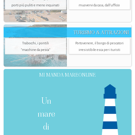
porti più puliti e meno inquinati
muovervi da casa, dall’ufficio
TURISMO & ATTRAZIONI
Trabocchi, i pontili
Portovenere, il borgo di pescatori
"macchine da pesca"
irresistibile esca per i turisti
MI MANDA MAREONLINE
Un
mare
di