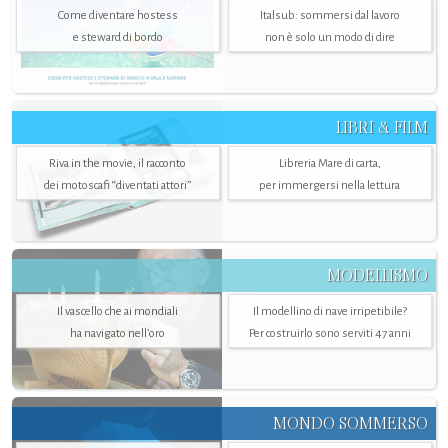
Come diventare hostess
Italsub: sommersi dal lavoro
e steward di bordo
non è solo un modo di dire
LIBRI & FILM
Riva in the movie, il racconto
Libreria Mare di carta,
dei motoscafi “diventati attori”
per immergersi nella lettura
MODELLISMO
Il vascello che ai mondiali
Il modellino di nave irripetibile?
ha navigato nell’oro
Per costruirlo sono serviti 47 anni
MONDO SOMMERSO