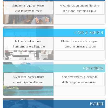
Sangermani, qui sono nate
Fincantieri, raggiungere Net zero
le Rolls-Royce del mare
con 15 anni d'anticipo si può
CASE & ARREDI
La libreria-veliero dove
Il lettino barca a vela fa navigare
i libri sembrano galleggiare
i bimbi in un mare di sogni
CROCIERE
Navigare nei fiordi fa fiorire
Stad Amsterdam, la leggenda
emozioni profondissime
della navigazione a vela rivive
EVENTI