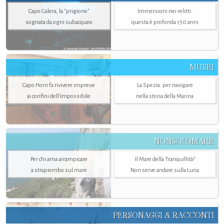
Capo Galera, la "prigione"
Immersioni nei relitti:
sognata da ogni subacqueo
questa è profonda 150 anni
MUSEI
Capo Horn fa rivivere imprese
La Spezia. per navigare
ai confini dell’impossibile
nella storia della Marina
NONSOLOMARE
Per chi ama arrampicare
Il Mare della Tranquillità?
a strapiombo sul mare
Non serve andare sulla Luna
PERSONAGGI & RACCONTI