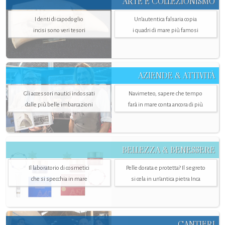
ARTE E COLLEZIONISMO
I denti di capodoglio
Un’autentica falsaria copia
incisi sono veri tesori
i quadri di mare più famosi
AZIENDE & ATTIVITÀ
Gli accessori nautici indossati
Navimeteo, sapere che tempo
dalle più belle imbarcazioni
farà in mare conta ancora di più
BELLEZZA & BENESSERE
Il laboratorio di cosmetici
Pelle dorata e protetta? Il segreto
che si specchia in mare
si cela in un’antica pietra Inca
CANTIERI