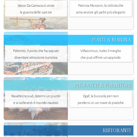
Vasco Da Gama così vince
Patrizia Mosconi, la stilista che
la guerra delle spezie
ama vestire gli yacht più eleganti
PORTI & MARINA
Palermo, il porto che ha saputo
Villasimius, tutto il meglio
diventare attrazione turistica
che può offrire un approdo
PRODOTTI & FORNITORI
Navaltecnosud, datemi un punto
Egaf, la bussola per non
e vi solleverò il mondo nautico
perdersi in un mare di pratiche
RISTORANTI