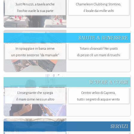
Just Peruzzi, a tavola anche
Chameleon Clubbing Stintino,
l’occhio vuole la sua parte
il locale dai mille volti
SALUTE & BENESSERE
In spiaggia e in barca serve
Totani sbiancati? Nei piatti
un pronto soccorso "da manuale"
di pesce c'è un mare di trucchi
SCUOLE & CORSI
L'insegnante che spiega
Centro velico di Caprera,
il mare come nessun altro
tutti i segreti di acqua e vento
SERVIZI