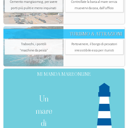
Cemento mangiasmog, per avere
Controllate la barca al mare senza
porti più puliti e meno inquinati
muovervi da casa, dall’ufficio
TURISMO & ATTRAZIONI
Trabocchi, i pontili
Portovenere, il borgo di pescatori
"macchine da pesca"
irresistibile esca per i turisti
MI MANDA MAREONLINE
Un
mare
di