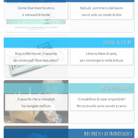
Come diventare hostess
Italsub: sommersi dal lavoro
e steward di bordo
non è solo un modo di dire
LIBRI & FILM
Riva in the movie, il racconto
Libreria Mare di carta,
dei motoscafi “diventati attori”
per immergersi nella lettura
MODELLISMO
Il vascello che ai mondiali
Il modellino di nave irripetibile?
ha navigato nell’oro
Per costruirlo sono serviti 47 anni
MONDO SOMMERSO