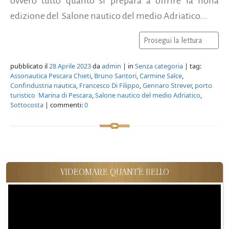
ovvero tutto quanto si prepara a offrire la nona
edizione del Salone nautico del medio Adriatico...
Prosegui la lettura
pubblicato il
28 Aprile 2023
da
admin
| in
Senza categoria
| tag:
Assonautica Pescara Chieti
,
Bruno Santori
,
Carmine Salce
,
Confindustria nautica
,
Francesco Di Filippo
,
Gennaro Strever
,
porto
turistico Marina di Pescara
,
Salone nautico del medio Adriatico
,
Sottocosta
| commenti:
0
VIDEOMARE QUANT'È BELLO