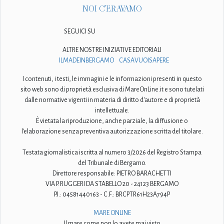
NOI C'ERAVAMO
SEGUICI SU
ALTRE NOSTRE INIZIATIVE EDITORIALI
ILMADEINBERGAMO
CASAVUOISAPERE
I contenuti, i testi, le immagini e le informazioni presenti in questo
sito web sono di proprietà esclusiva di MareOnLine.it e sono tutelati
dalle normative vigenti in materia di diritto d'autore e di proprietà
intellettuale.
È vietata la riproduzione, anche parziale, la diffusione o
l'elaborazione senza preventiva autorizzazione scritta del titolare.
Testata giornalistica iscritta al numero 3/2026 del Registro Stampa
del Tribunale di Bergamo.
Direttore responsabile: PIETRO BARACHETTI
VIA P. RUGGERI DA STABELLO 20 - 24123 BERGAMO
P.I.: 04581440163 - C.F.: BRCPTR61H23A794P
MARE ONLINE
Il mare come non lo avete mai visto