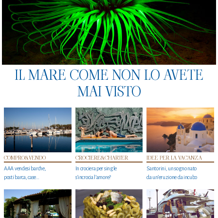
IL MARE COME NON LO AVETE
MAI VISTO
COMPRO&VENDO
CROCIERE&CHARTER
IDEE PER LA VACANZA
AAA vendesi barche,
In crociera per single
Santorini, un sogno nato
posti barca, case…
s'incrocia l’amore?
da un’eruzione da incubo