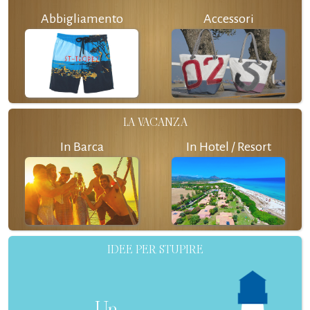
Abbigliamento
Accessori
LA VACANZA
In Barca
In Hotel / Resort
IDEE PER STUPIRE
Un