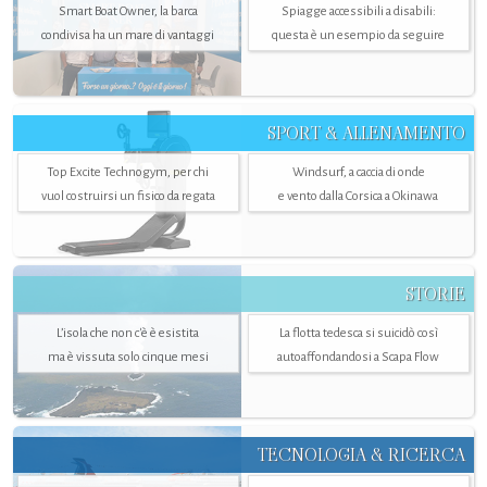
Smart Boat Owner, la barca
Spiagge accessibili a disabili:
condivisa ha un mare di vantaggi
questa è un esempio da seguire
SPORT & ALLENAMENTO
Top Excite Technogym, per chi
Windsurf, a caccia di onde
vuol costruirsi un fisico da regata
e vento dalla Corsica a Okinawa
STORIE
L’isola che non c'è è esistita
La flotta tedesca si suicidò così
ma è vissuta solo cinque mesi
autoaffondandosi a Scapa Flow
TECNOLOGIA & RICERCA