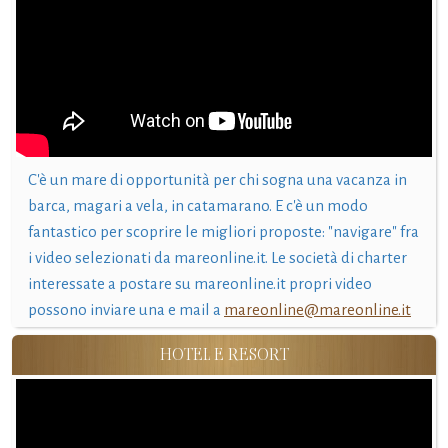
C'è un mare di opportunità per chi sogna una vacanza in
barca, magari a vela, in catamarano. E c'è un modo
fantastico per scoprire le migliori proposte: "navigare" fra
i video selezionati da mareonline.it. Le società di charter
interessate a postare su mareonline.it propri video
possono inviare una e mail a
mareonline@mareonline.it
HOTEL E RESORT