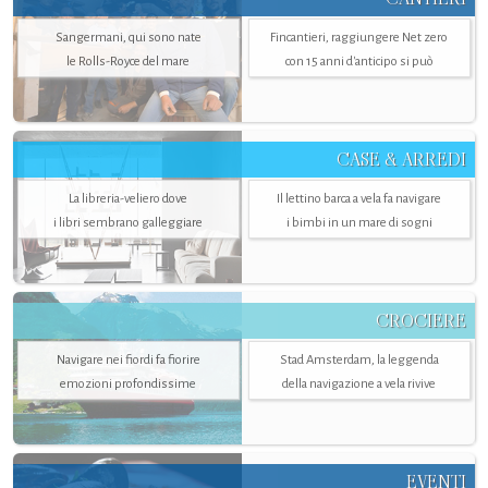
Sangermani, qui sono nate
Fincantieri, raggiungere Net zero
le Rolls-Royce del mare
con 15 anni d'anticipo si può
CASE & ARREDI
La libreria-veliero dove
Il lettino barca a vela fa navigare
i libri sembrano galleggiare
i bimbi in un mare di sogni
CROCIERE
Navigare nei fiordi fa fiorire
Stad Amsterdam, la leggenda
emozioni profondissime
della navigazione a vela rivive
EVENTI