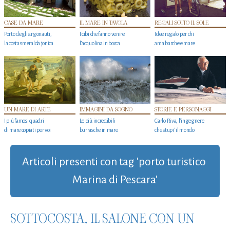
CASE DA MARE
IL MARE IN TAVOLA
REGALI SOTTO IL SOLE
Porto degli argonauti,
I cibi che fanno venire
Idee regalo per chi
la costa smeralda jonica
l’acquolina in bocca
ama barche e mare
UN MARE DI ARTE
IMMAGINI DA SOGNO
STORIE E PERSONAGGI
I più famosi quadri
Le più incredibili
Carlo Riva, l’ingegnere
di mare copiati per voi
burrasche in mare
che stupi' il mondo
Articoli presenti con tag 'porto turistico
Marina di Pescara'
SOTTOCOSTA, IL SALONE CON UN