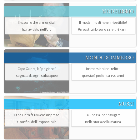
MODELLISMO
Il vascello che ai mondiali
Il modellino di nave irripetibile?
ha navigato nell’oro
Per costruirlo sono serviti 47 anni
MONDO SOMMERSO
Capo Galera, la "prigione"
Immersioni nei relitti:
sognata da ogni subacqueo
questa è profonda 150 anni
MUSEI
Capo Horn fa rivivere imprese
La Spezia. per navigare
ai confini dell’impossibile
nella storia della Marina