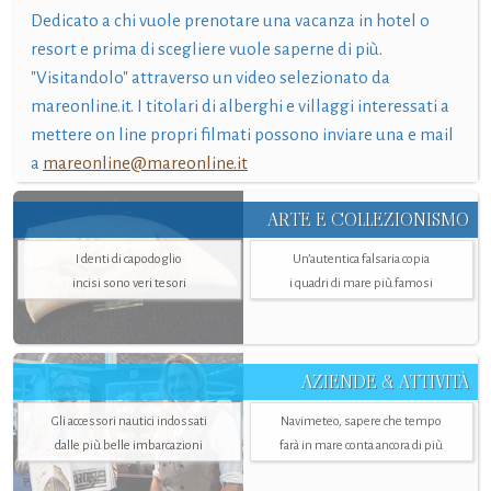
Dedicato a chi vuole prenotare una vacanza in hotel o
resort e prima di scegliere vuole saperne di più.
"Visitandolo" attraverso un video selezionato da
mareonline.it. I titolari di alberghi e villaggi interessati a
mettere on line propri filmati possono inviare una e mail
a
mareonline@mareonline.it
ARTE E COLLEZIONISMO
I denti di capodoglio
Un’autentica falsaria copia
incisi sono veri tesori
i quadri di mare più famosi
AZIENDE & ATTIVITÀ
Gli accessori nautici indossati
Navimeteo, sapere che tempo
dalle più belle imbarcazioni
farà in mare conta ancora di più