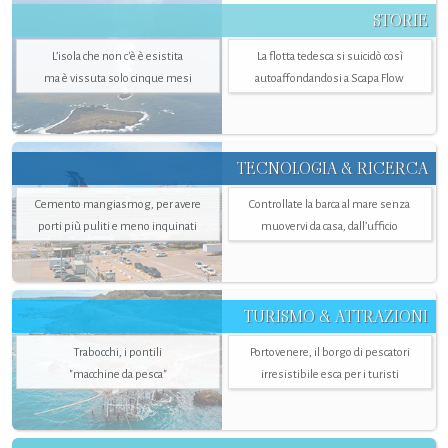
STORIE
L’isola che non c'è è esistita
La flotta tedesca si suicidò così
ma è vissuta solo cinque mesi
autoaffondandosi a Scapa Flow
TECNOLOGIA & RICERCA
Cemento mangiasmog, per avere
Controllate la barca al mare senza
porti più puliti e meno inquinati
muovervi da casa, dall’ufficio
TURISMO & ATTRAZIONI
Trabocchi, i pontili
Portovenere, il borgo di pescatori
"macchine da pesca"
irresistibile esca per i turisti