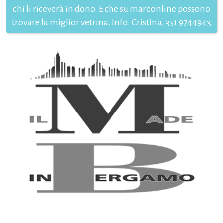
chi li riceverà in dono. E che su mareonline possono
trovare la miglior vetrina. Info: Cristina, 351 9744943