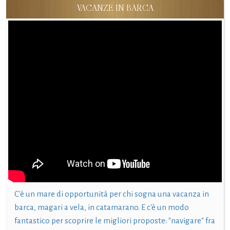
VACANZE IN BARCA
C'è un mare di opportunità per chi sogna una vacanza in
barca, magari a vela, in catamarano. E c'è un modo
fantastico per scoprire le migliori proposte: "navigare" fra