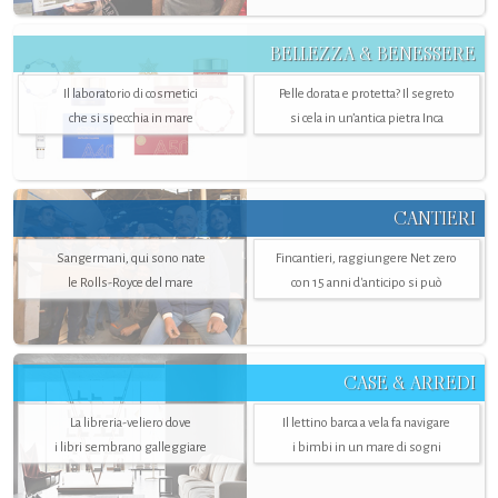
BELLEZZA & BENESSERE
Il laboratorio di cosmetici
Pelle dorata e protetta? Il segreto
che si specchia in mare
si cela in un’antica pietra Inca
CANTIERI
Sangermani, qui sono nate
Fincantieri, raggiungere Net zero
le Rolls-Royce del mare
con 15 anni d'anticipo si può
CASE & ARREDI
La libreria-veliero dove
Il lettino barca a vela fa navigare
i libri sembrano galleggiare
i bimbi in un mare di sogni