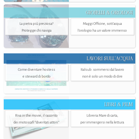
GIOIELLI & OROLOGI
La pietra più preziosa?
Maggi Officine, sott’acqua
Protegge chi naviga
l'orologio ha un valore immenso
LAVORI SULL’ACQUA
Come diventare hostess
Italsub: sommersi dal lavoro
e steward di bordo
non è solo un modo di dire
LIBRI & FILM
Riva in the movie, il racconto
Libreria Mare di carta,
dei motoscafi “diventati attori”
per immergersi nella lettura