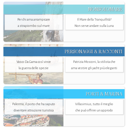
NONSOLOMARE
Per chi ama arrampicare
Il Mare della Tranquillità?
a strapiombo sul mare
Non serve andare sulla Luna
PERSONAGGI & RACCONTI
Vasco Da Gama così vince
Patrizia Mosconi, la stilista che
la guerra delle spezie
ama vestire gli yacht più eleganti
PORTI & MARINA
Palermo, il porto che ha saputo
Villasimius, tutto il meglio
diventare attrazione turistica
che può offrire un approdo