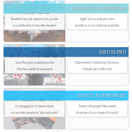
PRODOTTI & FORNITORI
Navaltecnosud, datemi un punto
Egaf, la bussola per non
e vi solleverò il mondo nautico
perdersi in un mare di pratiche
RISTORANTI
Just Peruzzi, a tavola anche
Chameleon Clubbing Stintino,
l’occhio vuole la sua parte
il locale dai mille volti
SALUTE & BENESSERE
In spiaggia e in barca serve
Totani sbiancati? Nei piatti
un pronto soccorso "da manuale"
di pesce c'è un mare di trucchi