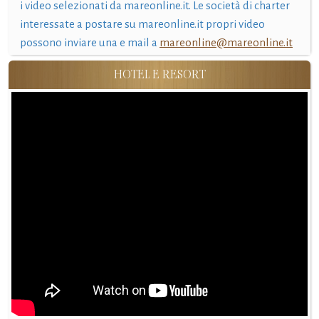
i video selezionati da mareonline.it. Le società di charter
interessate a postare su mareonline.it propri video
possono inviare una e mail a
mareonline@mareonline.it
HOTEL E RESORT