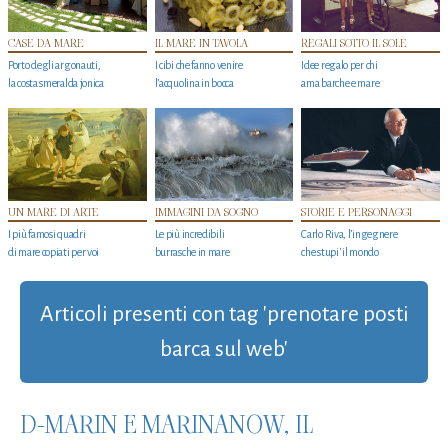
CASE DA MARE
IL MARE IN TAVOLA
REGALI SOTTO IL SOLE
Porto degli argonauti,
I cibi che fanno venire
Idee regalo per chi
la costa smeralda jonica
l’acquolina in bocca
ama barche e mare
UN MARE DI ARTE
IMMAGINI DA SOGNO
STORIE E PERSONAGGI
I più famosi quadri
Le più incredibili
Carlo Riva, l’ingegnere
di mare copiati per voi
burrasche in mare
che stupi' il mondo
Articoli presenti con tag 'prenotare posti
barca sul web'
D-MARIN E MARINANOW, IL