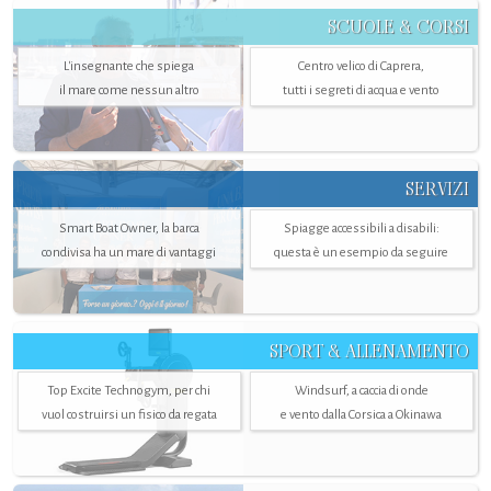
SCUOLE & CORSI
L'insegnante che spiega
Centro velico di Caprera,
il mare come nessun altro
tutti i segreti di acqua e vento
SERVIZI
Smart Boat Owner, la barca
Spiagge accessibili a disabili:
condivisa ha un mare di vantaggi
questa è un esempio da seguire
SPORT & ALLENAMENTO
Top Excite Technogym, per chi
Windsurf, a caccia di onde
vuol costruirsi un fisico da regata
e vento dalla Corsica a Okinawa