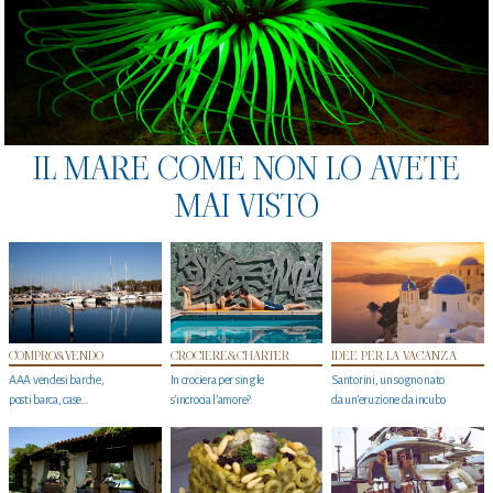
IL MARE COME NON LO AVETE
MAI VISTO
COMPRO&VENDO
CROCIERE&CHARTER
IDEE PER LA VACANZA
AAA vendesi barche,
In crociera per single
Santorini, un sogno nato
posti barca, case…
s'incrocia l’amore?
da un’eruzione da incubo