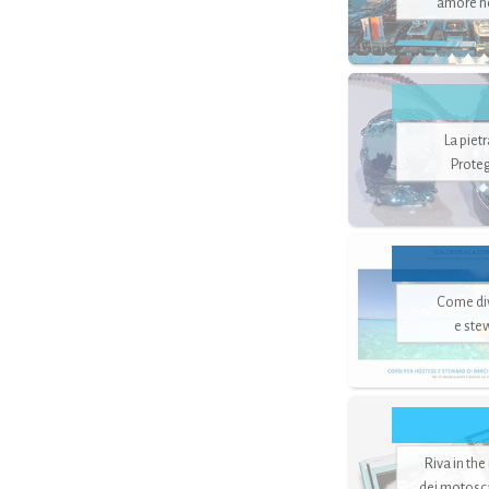
amore no
La piet
Proteg
Come di
e ste
Riva in the
dei motoscaf