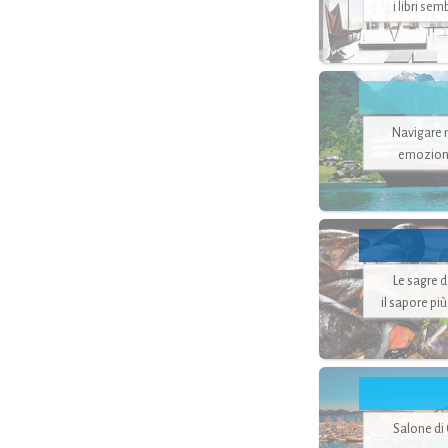
i libri se
Navigare ne
emozion
Le sagre 
il sapore pi
Salone di