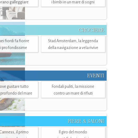
mbrano galleggiare
i bimbi in un mare di sogni
CROCIERE
i fiordi fa fiorire
Stad Amsterdam, la leggenda
i profondissime
della navigazione a vela rivive
EVENTI
dove gustare tutto
Fondali puliti, la missione
ù profondo del mare
contro un mare di rifiuti
FIERE & SALONI
 Canness, il primo
Il giro del mondo