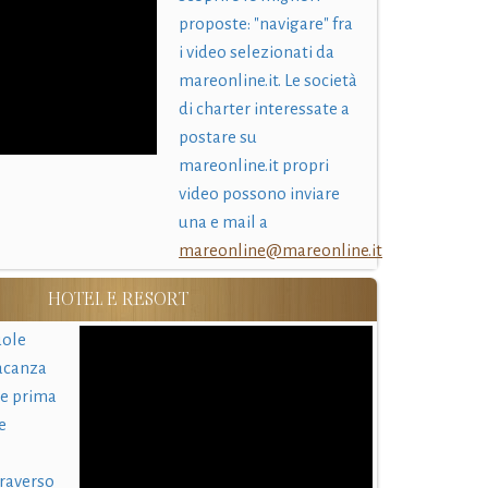
proposte: "navigare" fra
i video selezionati da
mareonline.it. Le società
di charter interessate a
postare su
mareonline.it propri
video possono inviare
una e mail a
mareonline@mareonline.it
HOTEL E RESORT
uole
acanza
 e prima
e
traverso