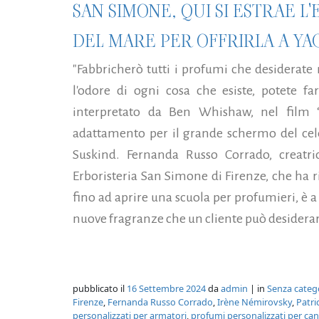
SAN SIMONE, QUI SI ESTRAE L
DEL MARE PER OFFRIRLA A YAC
"Fabbricherò tutti i profumi che desiderate
l'odore di ogni cosa che esiste, potete far
interpretato da Ben Whishaw, nel film “
adattamento per il grande schermo del cel
Suskind. Fernanda Russo Corrado, creatri
Erboristeria San Simone di Firenze, che ha r
fino ad aprire una scuola per profumieri, è a 
nuove fragranze che un cliente può desiderar
pubblicato il
16 Settembre 2024
da
admin
| in
Senza categ
Firenze
,
Fernanda Russo Corrado
,
Irène Némirovsky
,
Patri
personalizzati per armatori
,
profumi personalizzati per cant