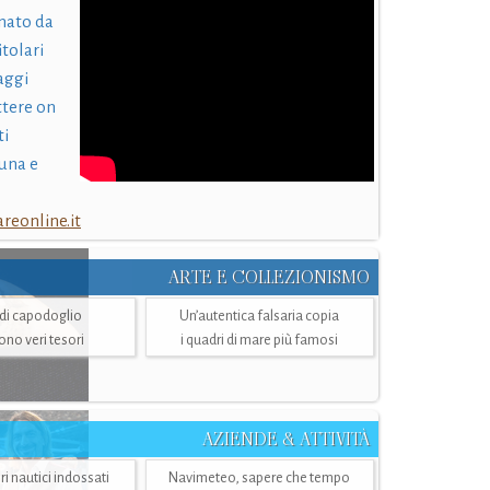
nato da
itolari
laggi
ttere on
ti
una e
eonline.it
ARTE E COLLEZIONISMO
i di capodoglio
Un’autentica falsaria copia
sono veri tesori
i quadri di mare più famosi
AZIENDE & ATTIVITÀ
ri nautici indossati
Navimeteo, sapere che tempo