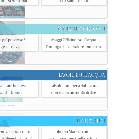
n si scorda mai
in 40 Saloni nautici
GIOIELLI & OROLOGI
ra più preziosa?
Maggi Officine, sott’acqua
ge chi naviga
l'orologio ha un valore immenso
LAVORI SULL’ACQUA
ventare hostess
Italsub: sommersi dal lavoro
ward di bordo
non è solo un modo di dire
LIBRI & FILM
 movie, il racconto
Libreria Mare di carta,
i “diventati attori”
per immergersi nella lettura