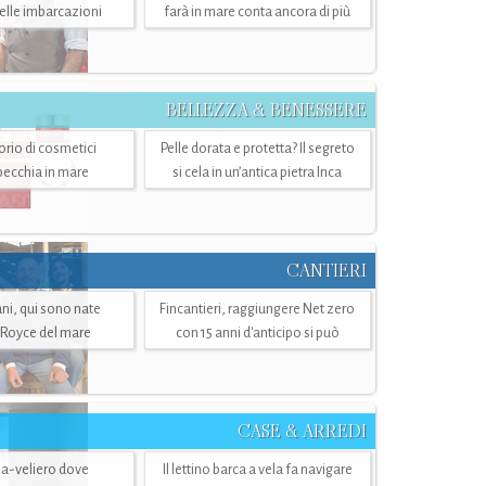
belle imbarcazioni
farà in mare conta ancora di più
BELLEZZA & BENESSERE
torio di cosmetici
Pelle dorata e protetta? Il segreto
specchia in mare
si cela in un’antica pietra Inca
CANTIERI
i, qui sono nate
Fincantieri, raggiungere Net zero
-Royce del mare
con 15 anni d'anticipo si può
CASE & ARREDI
ria-veliero dove
Il lettino barca a vela fa navigare