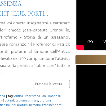
'ESSENZA
HT CLUB, PORTI...
 ma voi dovete insegnarmi a catturare
lo?” chiede Jean-Baptiste Grenouille,
Profumo - Storia di un assassino”,
ebre romanzo “Il Profumo” di Patrick
ce di profumi al timone dell'Antica
ilevato nel 1993 ampliandone l'attività
sua volta pronta a “fabbricare” tutte le
e...
Prosegui la lettura
oria
| tag:
Antica Erboristeria San Simone di
ck Suskind
,
profumi di mare
,
profumi
ieri nautici
,
profumi personalizzati per porti