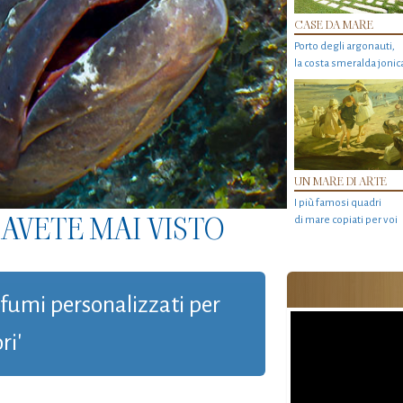
CASE DA MARE
Porto degli argonauti,
la costa smeralda jonic
UN MARE DI ARTE
I più famosi quadri
AVETE MAI VISTO
di mare copiati per voi
rofumi personalizzati per
ri'