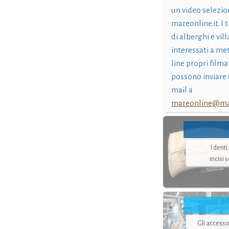
un video selezio
mareonline.it. I t
di alberghi e vil
interessati a me
line propri filma
possono inviare 
mail a
mareonline@mar
I dent
incisi 
Gli accesso