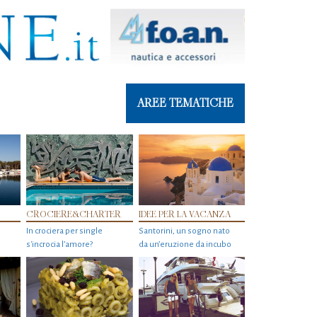
AREE TEMATICHE
CROCIERE&CHARTER
IDEE PER LA VACANZA
In crociera per single
Santorini, un sogno nato
s'incrocia l’amore?
da un’eruzione da incubo