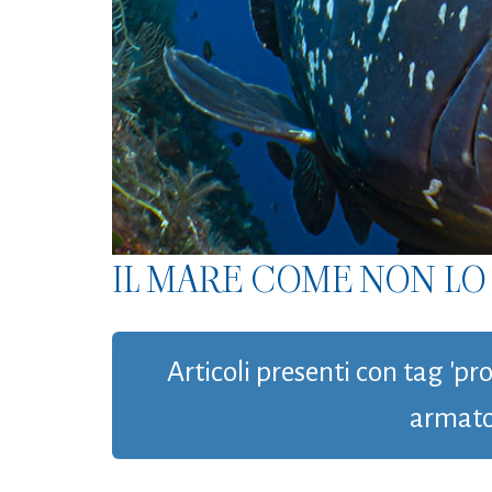
IL MARE COME NON LO 
Articoli presenti con tag 'p
armato