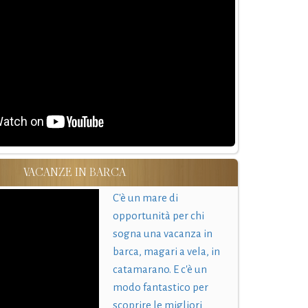
VACANZE IN BARCA
C'è un mare di
opportunità per chi
sogna una vacanza in
barca, magari a vela, in
catamarano. E c'è un
modo fantastico per
scoprire le migliori