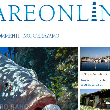
OMMENTI
NOI C'ERAVAMO
COMPRO&VENDO
AAA vendesi barche,
posti barca, case…