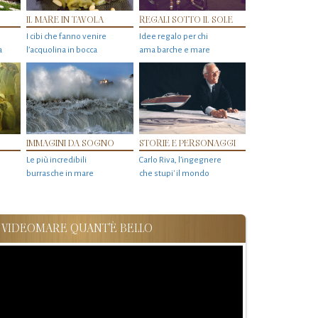
IL MARE IN TAVOLA
REGALI SOTTO IL SOLE
I cibi che fanno venire
Idee regalo per chi
a
l’acquolina in bocca
ama barche e mare
IMMAGINI DA SOGNO
STORIE E PERSONAGGI
Le più incredibili
Carlo Riva, l’ingegnere
burrasche in mare
che stupi' il mondo
VIDEOMARE QUANT'È BELLO