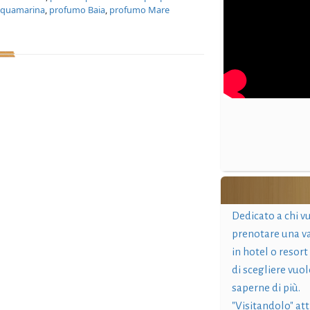
cquamarina
,
profumo Baia
,
profumo Mare
Dedicato a chi v
prenotare una v
in hotel o resort
di scegliere vuol
saperne di più.
"Visitandolo" at