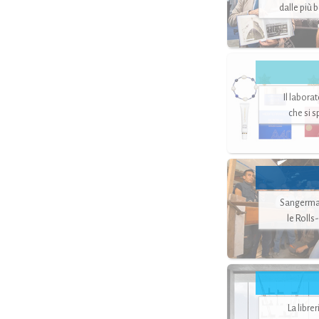
dalle più 
Il labora
che si 
Sangerman
le Rolls
La libre