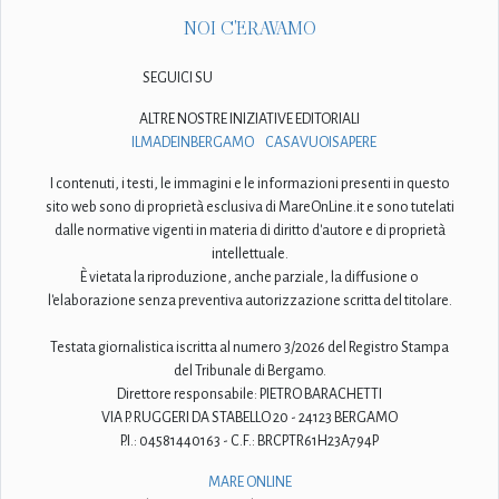
NOI C'ERAVAMO
SEGUICI SU
ALTRE NOSTRE INIZIATIVE EDITORIALI
ILMADEINBERGAMO
CASAVUOISAPERE
I contenuti, i testi, le immagini e le informazioni presenti in questo
sito web sono di proprietà esclusiva di MareOnLine.it e sono tutelati
dalle normative vigenti in materia di diritto d'autore e di proprietà
intellettuale.
È vietata la riproduzione, anche parziale, la diffusione o
l'elaborazione senza preventiva autorizzazione scritta del titolare.
Testata giornalistica iscritta al numero 3/2026 del Registro Stampa
del Tribunale di Bergamo.
Direttore responsabile: PIETRO BARACHETTI
VIA P. RUGGERI DA STABELLO 20 - 24123 BERGAMO
P.I.: 04581440163 - C.F.: BRCPTR61H23A794P
MARE ONLINE