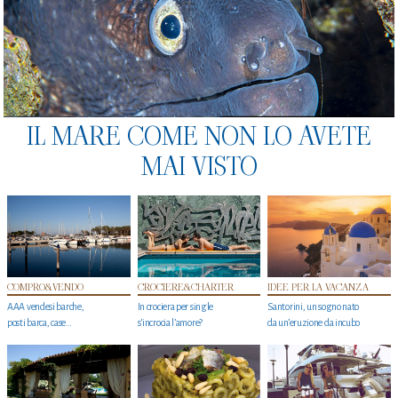
IL MARE COME NON LO AVETE
MAI VISTO
COMPRO&VENDO
CROCIERE&CHARTER
IDEE PER LA VACANZA
AAA vendesi barche,
In crociera per single
Santorini, un sogno nato
posti barca, case…
s'incrocia l’amore?
da un’eruzione da incubo