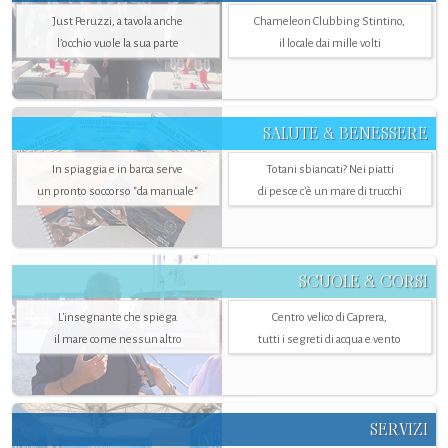
Just Peruzzi, a tavola anche
Chameleon Clubbing Stintino,
l’occhio vuole la sua parte
il locale dai mille volti
SALUTE & BENESSERE
In spiaggia e in barca serve
Totani sbiancati? Nei piatti
un pronto soccorso "da manuale"
di pesce c'è un mare di trucchi
SCUOLE & CORSI
L'insegnante che spiega
Centro velico di Caprera,
il mare come nessun altro
tutti i segreti di acqua e vento
SERVIZI