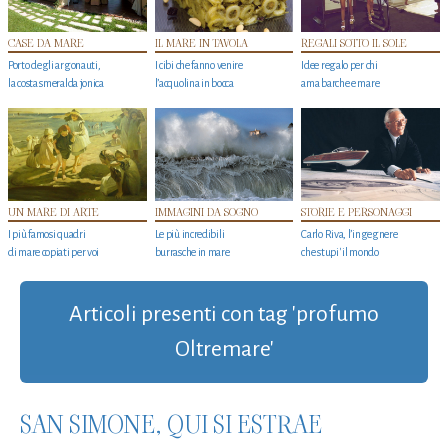
CASE DA MARE
IL MARE IN TAVOLA
REGALI SOTTO IL SOLE
Porto degli argonauti,
I cibi che fanno venire
Idee regalo per chi
la costa smeralda jonica
l’acquolina in bocca
ama barche e mare
UN MARE DI ARTE
IMMAGINI DA SOGNO
STORIE E PERSONAGGI
I più famosi quadri
Le più incredibili
Carlo Riva, l’ingegnere
di mare copiati per voi
burrasche in mare
che stupi' il mondo
Articoli presenti con tag 'profumo
Oltremare'
SAN SIMONE, QUI SI ESTRAE