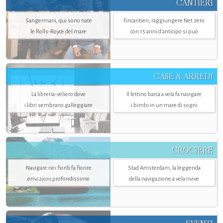
CANTIERI
Sangermani, qui sono nate
Fincantieri, raggiungere Net zero
le Rolls-Royce del mare
con 15 anni d'anticipo si può
CASE & ARREDI
La libreria-veliero dove
Il lettino barca a vela fa navigare
i libri sembrano galleggiare
i bimbi in un mare di sogni
CROCIERE
Navigare nei fiordi fa fiorire
Stad Amsterdam, la leggenda
emozioni profondissime
della navigazione a vela rivive