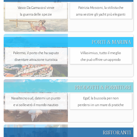
Vasco Da Gama così vince
Patrizia Mosconi, la stilista che
la guerra delle spezie
ama vestire gli yacht più eleganti
PORTI & MARINA
Palermo, il porto che ha saputo
Villasimius, tutto il meglio
diventare attrazione turistica
che può offrire un approdo
PRODOTTI & FORNITORI
Navaltecnosud, datemi un punto
Egaf, la bussola per non
e vi solleverò il mondo nautico
perdersi in un mare di pratiche
RISTORANTI