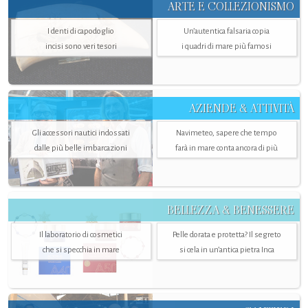
ARTE E COLLEZIONISMO
I denti di capodoglio
Un’autentica falsaria copia
incisi sono veri tesori
i quadri di mare più famosi
AZIENDE & ATTIVITÀ
Gli accessori nautici indossati
Navimeteo, sapere che tempo
dalle più belle imbarcazioni
farà in mare conta ancora di più
BELLEZZA & BENESSERE
Il laboratorio di cosmetici
Pelle dorata e protetta? Il segreto
che si specchia in mare
si cela in un’antica pietra Inca