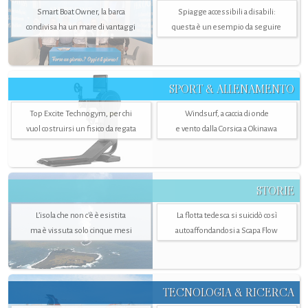
Smart Boat Owner, la barca
Spiagge accessibili a disabili:
condivisa ha un mare di vantaggi
questa è un esempio da seguire
SPORT & ALLENAMENTO
Top Excite Technogym, per chi
Windsurf, a caccia di onde
vuol costruirsi un fisico da regata
e vento dalla Corsica a Okinawa
STORIE
L’isola che non c'è è esistita
La flotta tedesca si suicidò così
ma è vissuta solo cinque mesi
autoaffondandosi a Scapa Flow
TECNOLOGIA & RICERCA