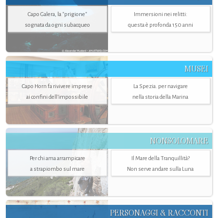
Capo Galera, la "prigione"
Immersioni nei relitti:
sognata da ogni subacqueo
questa è profonda 150 anni
MUSEI
Capo Horn fa rivivere imprese
La Spezia. per navigare
ai confini dell’impossibile
nella storia della Marina
NONSOLOMARE
Per chi ama arrampicare
Il Mare della Tranquillità?
a strapiombo sul mare
Non serve andare sulla Luna
PERSONAGGI & RACCONTI