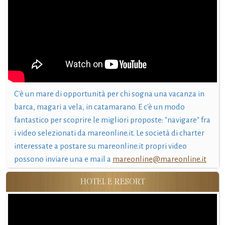
C'è un mare di opportunità per chi sogna una vacanza in
barca, magari a vela, in catamarano. E c'è un modo
fantastico per scoprire le migliori proposte: "navigare" fra
i video selezionati da mareonline.it. Le società di charter
interessate a postare su mareonline.it propri video
possono inviare una e mail a
mareonline@mareonline.it
HOTEL E RESORT