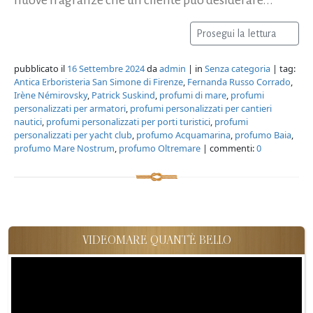
Prosegui la lettura
pubblicato il
16 Settembre 2024
da
admin
| in
Senza categoria
| tag:
Antica Erboristeria San Simone di Firenze
,
Fernanda Russo Corrado
,
Irène Némirovsky
,
Patrick Suskind
,
profumi di mare
,
profumi
personalizzati per armatori
,
profumi personalizzati per cantieri
nautici
,
profumi personalizzati per porti turistici
,
profumi
personalizzati per yacht club
,
profumo Acquamarina
,
profumo Baia
,
profumo Mare Nostrum
,
profumo Oltremare
| commenti:
0
VIDEOMARE QUANT'È BELLO