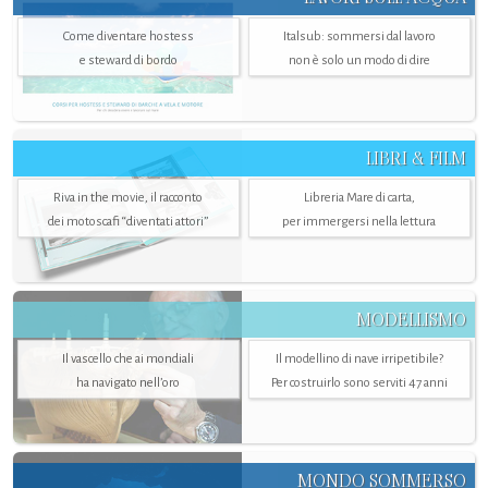
Come diventare hostess
Italsub: sommersi dal lavoro
e steward di bordo
non è solo un modo di dire
LIBRI & FILM
Riva in the movie, il racconto
Libreria Mare di carta,
dei motoscafi “diventati attori”
per immergersi nella lettura
MODELLISMO
Il vascello che ai mondiali
Il modellino di nave irripetibile?
ha navigato nell’oro
Per costruirlo sono serviti 47 anni
MONDO SOMMERSO