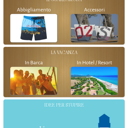
Abbigliamento
Accessori
LA VACANZA
In Barca
In Hotel / Resort
IDEE PER STUPIRE