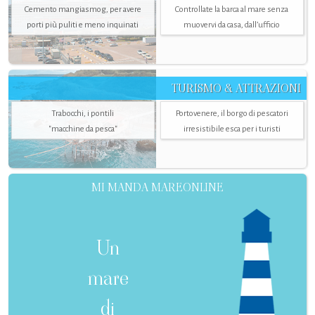
Cemento mangiasmog, per avere
Controllate la barca al mare senza
porti più puliti e meno inquinati
muovervi da casa, dall’ufficio
TURISMO & ATTRAZIONI
Trabocchi, i pontili
Portovenere, il borgo di pescatori
"macchine da pesca"
irresistibile esca per i turisti
MI MANDA MAREONLINE
Un
mare
di