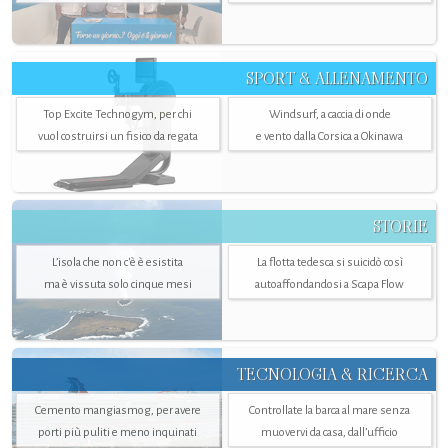
SPORT & ALLENAMENTO
Top Excite Technogym, per chi
Windsurf, a caccia di onde
vuol costruirsi un fisico da regata
e vento dalla Corsica a Okinawa
STORIE
L’isola che non c'è è esistita
La flotta tedesca si suicidò così
ma è vissuta solo cinque mesi
autoaffondandosi a Scapa Flow
TECNOLOGIA & RICERCA
Cemento mangiasmog, per avere
Controllate la barca al mare senza
porti più puliti e meno inquinati
muovervi da casa, dall’ufficio