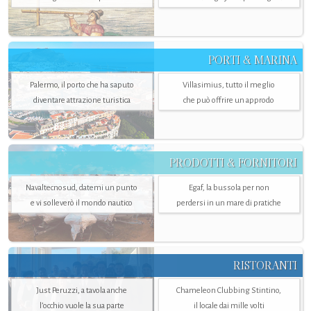
PORTI & MARINA
Palermo, il porto che ha saputo
Villasimius, tutto il meglio
diventare attrazione turistica
che può offrire un approdo
PRODOTTI & FORNITORI
Navaltecnosud, datemi un punto
Egaf, la bussola per non
e vi solleverò il mondo nautico
perdersi in un mare di pratiche
RISTORANTI
Just Peruzzi, a tavola anche
Chameleon Clubbing Stintino,
l’occhio vuole la sua parte
il locale dai mille volti