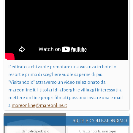
Dedicato a chi vuole prenotare una vacanza in hotel o
resort e prima di scegliere vuole saperne di più.
"Visitandolo" attraverso un video selezionato da
mareonline.it. I titolari di alberghi e villaggi interessati a
mettere on line propri filmati possono inviare una e mail
a
mareonline@mareonline.it
ARTE E COLLEZIONISMO
I denti di capodoglio
Un’autentica falsaria copia