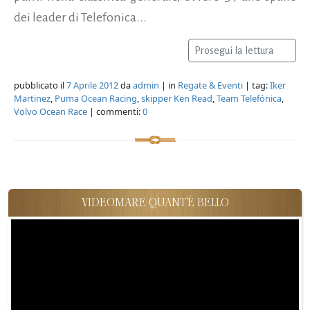
dei leader di Telefonica...
Prosegui la lettura
pubblicato il
7 Aprile 2012
da
admin
| in
Regate & Eventi
| tag:
Iker
Martinez
,
Puma Ocean Racing
,
skipper Ken Read
,
Team Telefónica
,
Volvo Ocean Race
| commenti:
0
VIDEOMARE QUANT'È BELLO