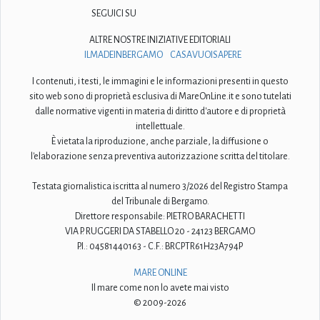
SEGUICI SU
ALTRE NOSTRE INIZIATIVE EDITORIALI
ILMADEINBERGAMO
CASAVUOISAPERE
I contenuti, i testi, le immagini e le informazioni presenti in questo
sito web sono di proprietà esclusiva di MareOnLine.it e sono tutelati
dalle normative vigenti in materia di diritto d'autore e di proprietà
intellettuale.
È vietata la riproduzione, anche parziale, la diffusione o
l'elaborazione senza preventiva autorizzazione scritta del titolare.
Testata giornalistica iscritta al numero 3/2026 del Registro Stampa
del Tribunale di Bergamo.
Direttore responsabile: PIETRO BARACHETTI
VIA P. RUGGERI DA STABELLO 20 - 24123 BERGAMO
P.I.: 04581440163 - C.F.: BRCPTR61H23A794P
MARE ONLINE
Il mare come non lo avete mai visto
© 2009-2026