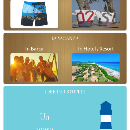
LA VACANZA
In Barca
In Hotel / Resort
IDEE PER STUPIRE
Un
mare