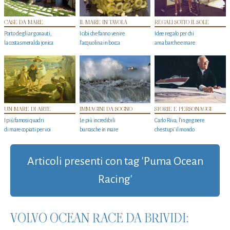
CASE DA MARE
IL MARE IN TAVOLA
REGALI SOTTO IL SOLE
Porto degli argonauti,
I cibi che fanno venire
Idee regalo per chi
la costa smeralda jonica
l’acquolina in bocca
ama barche e mare
UN MARE DI ARTE
IMMAGINI DA SOGNO
STORIE E PERSONAGGI
I più famosi quadri
Le più incredibili
Carlo Riva, l’ingegnere
di mare copiati per voi
burrasche in mare
che stupi' il mondo
Articoli presenti con tag 'Puma Ocean
Racing'
VOLVO OCEAN RACE DA BRIVIDI: