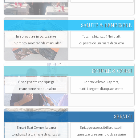
SALUTE & BENESSERE
In spiaggia e in barca serve
Totani sbiancati? Nei piatti
un pronto soccorso "da manuale"
di pesce c'è un mare di trucchi
SCUOLE & CORSI
L'insegnante che spiega
Centro velico di Caprera,
il mare come nessun altro
tutti i segreti di acqua e vento
SERVIZI
Smart Boat Owner, la barca
Spiagge accessibili a disabili:
condivisa ha un mare di vantaggi
questa è un esempio da seguire