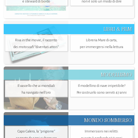
e steward di bordo
non è solo un modo di dire
LIBRI & FILM
Riva in the movie, il racconto
Libreria Mare di carta,
dei motoscafi “diventati attori”
per immergersi nella lettura
MODELLISMO
Il vascello che ai mondiali
Il modellino di nave irripetibile?
ha navigato nell’oro
Per costruirlo sono serviti 47 anni
MONDO SOMMERSO
Capo Galera, la "prigione"
Immersioni nei relitti: