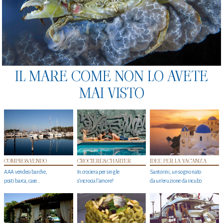
IL MARE COME NON LO AVETE
MAI VISTO
COMPRO&VENDO
CROCIERE&CHARTER
IDEE PER LA VACANZA
AAA vendesi barche,
In crociera per single
Santorini, un sogno nato
posti barca, case…
s'incrocia l’amore?
da un’eruzione da incubo