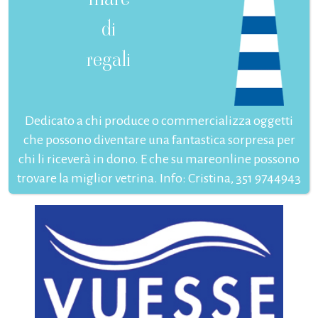
di
regali
Dedicato a chi produce o commercializza oggetti
che possono diventare una fantastica sorpresa per
chi li riceverà in dono. E che su mareonline possono
trovare la miglior vetrina. Info: Cristina, 351 9744943