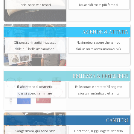
incisi sono veri tesori
i quadri di mare più famosi
AZIENDE & ATTIVITÀ
Gli accessori nautici indossati
Navimeteo, sapere che tempo
dalle più belle imbarcazioni
farà in mare conta ancora di più
BELLEZZA & BENESSERE
Il laboratorio di cosmetici
Pelle dorata e protetta? Il segreto
che si specchia in mare
si cela in un’antica pietra Inca
CANTIERI
Sangermani, qui sono nate
Fincantieri, raggiungere Net zero