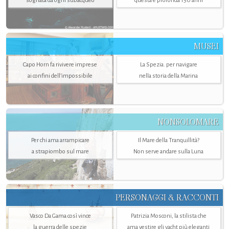
sognata da ogni subacqueo
questa è profonda 150 anni
MUSEI
Capo Horn fa rivivere imprese
La Spezia. per navigare
ai confini dell’impossibile
nella storia della Marina
NONSOLOMARE
Per chi ama arrampicare
Il Mare della Tranquillità?
a strapiombo sul mare
Non serve andare sulla Luna
PERSONAGGI & RACCONTI
Vasco Da Gama così vince
Patrizia Mosconi, la stilista che
la guerra delle spezie
ama vestire gli yacht più eleganti