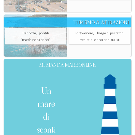
TURISMO & ATTRAZIONI
Trabocchi, i pontili
Portovenere, il borgo di pescatori
"macchine da pesca"
irresistibile esca per i turisti
MI MANDA MAREONLINE
Un
mare
di
sconti