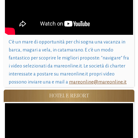
C'è un mare di opportunità per chi sogna una vacanza in
barca, magari a vela, in catamarano. E c'è un modo
fantastico per scoprire le migliori proposte: "navigare" fra
i video selezionati da mareonline.it. Le società di charter
interessate a postare su mareonline.it propri video
possono inviare una e mail a
mareonline@mareonline.it
HOTEL E RESORT