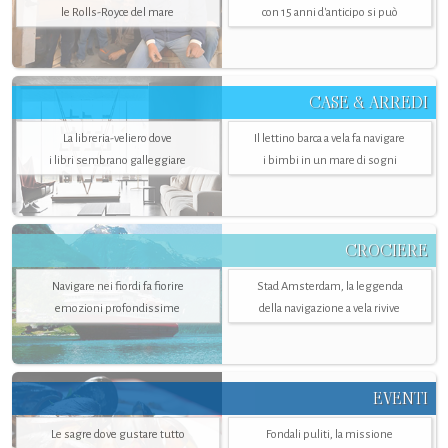
le Rolls-Royce del mare
con 15 anni d'anticipo si può
CASE & ARREDI
La libreria-veliero dove
Il lettino barca a vela fa navigare
i libri sembrano galleggiare
i bimbi in un mare di sogni
CROCIERE
Navigare nei fiordi fa fiorire
Stad Amsterdam, la leggenda
emozioni profondissime
della navigazione a vela rivive
EVENTI
Le sagre dove gustare tutto
Fondali puliti, la missione