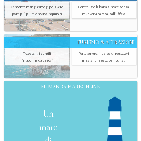
Cemento mangiasmog, per avere
Controllate la barca al mare senza
porti più puliti e meno inquinati
muovervi da casa, dall’ufficio
TURISMO & ATTRAZIONI
Trabocchi, i pontili
Portovenere, il borgo di pescatori
"macchine da pesca"
irresistibile esca per i turisti
MI MANDA MAREONLINE
Un
mare
di