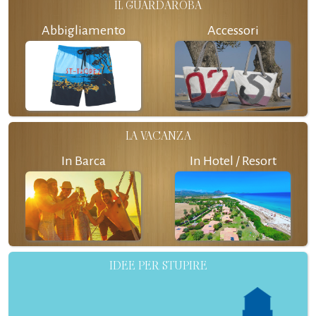
IL GUARDAROBA
Abbigliamento
Accessori
LA VACANZA
In Barca
In Hotel / Resort
IDEE PER STUPIRE