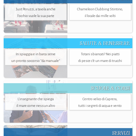
Just Peruzzi, a tavola anche
Chameleon Clubbing Stintino,
l’occhio vuole la sua parte
il locale dai mille volti
SALUTE & BENESSERE
In spiaggia e in barca serve
Totani sbiancati? Nei piatti
un pronto soccorso "da manuale"
di pesce c'è un mare di trucchi
SCUOLE & CORSI
L'insegnante che spiega
Centro velico di Caprera,
il mare come nessun altro
tutti i segreti di acqua e vento
SERVIZI