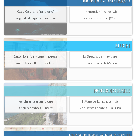
MONDO SOMMERSO
Capo Galera, la "prigione"
Immersioni nei relitti:
sognata da ogni subacqueo
questa è profonda 150 anni
MUSEI
Capo Horn fa rivivere imprese
La Spezia. per navigare
ai confini dell’impossibile
nella storia della Marina
NONSOLOMARE
Per chi ama arrampicare
Il Mare della Tranquillità?
a strapiombo sul mare
Non serve andare sulla Luna
PERSONAGGI & RACCONTI