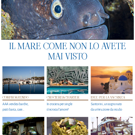
IL MARE COME NON LO AVETE
MAI VISTO
COMPRO&VENDO
CROCIERE&CHARTER
IDEE PER LA VACANZA
AAA vendesi barche,
In crociera per single
Santorini, un sogno nato
posti barca, case…
s'incrocia l’amore?
da un’eruzione da incubo