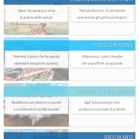
Vasco Da Gama così vince
Patrizia Mosconi, la stilista che
la guerra delle spezie
ama vestire gli yacht più eleganti
PORTI & MARINA
Palermo, il porto che ha saputo
Villasimius, tutto il meglio
diventare attrazione turistica
che può offrire un approdo
PRODOTTI & FORNITORI
Navaltecnosud, datemi un punto
Egaf, la bussola per non
e vi solleverò il mondo nautico
perdersi in un mare di pratiche
RISTORANTI