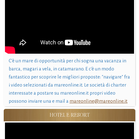
C'è un mare di opportunità per chi sogna una vacanza in
barca, magari a vela, in catamarano. E c'è un modo
fantastico per scoprire le migliori proposte: "navigare" fra
i video selezionati da mareonline.it. Le società di charter
interessate a postare su mareonline.it propri video
possono inviare una e mail a
mareonline@mareonline.it
HOTEL E RESORT