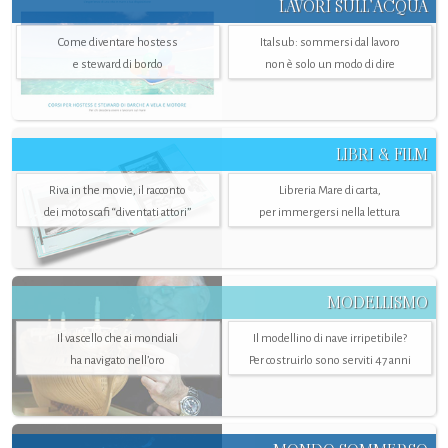
LAVORI SULL’ACQUA
Come diventare hostess
Italsub: sommersi dal lavoro
e steward di bordo
non è solo un modo di dire
LIBRI & FILM
Riva in the movie, il racconto
Libreria Mare di carta,
dei motoscafi “diventati attori”
per immergersi nella lettura
MODELLISMO
Il vascello che ai mondiali
Il modellino di nave irripetibile?
ha navigato nell’oro
Per costruirlo sono serviti 47 anni