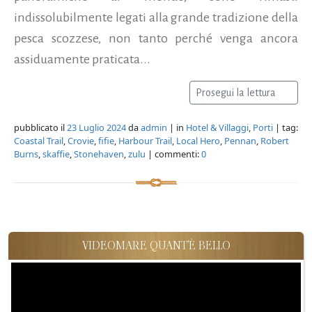
indissolubilmente legati alla grande tradizione della
pesca scozzese, non tanto perché venga ancora
assiduamente praticata...
Prosegui la lettura
pubblicato il
23 Luglio 2024
da
admin
| in
Hotel & Villaggi
,
Porti
| tag:
Coastal Trail
,
Crovie
,
fifie
,
Harbour Trail
,
Local Hero
,
Pennan
,
Robert
Burns
,
skaffie
,
Stonehaven
,
zulu
| commenti:
0
VIDEOMARE QUANT'È BELLO