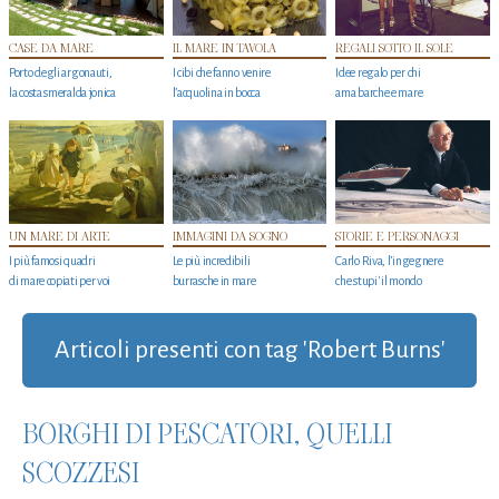
CASE DA MARE
IL MARE IN TAVOLA
REGALI SOTTO IL SOLE
Porto degli argonauti,
I cibi che fanno venire
Idee regalo per chi
la costa smeralda jonica
l’acquolina in bocca
ama barche e mare
UN MARE DI ARTE
IMMAGINI DA SOGNO
STORIE E PERSONAGGI
I più famosi quadri
Le più incredibili
Carlo Riva, l’ingegnere
di mare copiati per voi
burrasche in mare
che stupi' il mondo
Articoli presenti con tag 'Robert Burns'
BORGHI DI PESCATORI, QUELLI
SCOZZESI