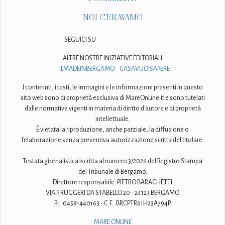
NOI C'ERAVAMO
SEGUICI SU
ALTRE NOSTRE INIZIATIVE EDITORIALI
ILMADEINBERGAMO
CASAVUOISAPERE
I contenuti, i testi, le immagini e le informazioni presenti in questo
sito web sono di proprietà esclusiva di MareOnLine.it e sono tutelati
dalle normative vigenti in materia di diritto d'autore e di proprietà
intellettuale.
È vietata la riproduzione, anche parziale, la diffusione o
l'elaborazione senza preventiva autorizzazione scritta del titolare.
Testata giornalistica iscritta al numero 3/2026 del Registro Stampa
del Tribunale di Bergamo.
Direttore responsabile: PIETRO BARACHETTI
VIA P. RUGGERI DA STABELLO 20 - 24123 BERGAMO
P.I.: 04581440163 - C.F.: BRCPTR61H23A794P
MARE ONLINE