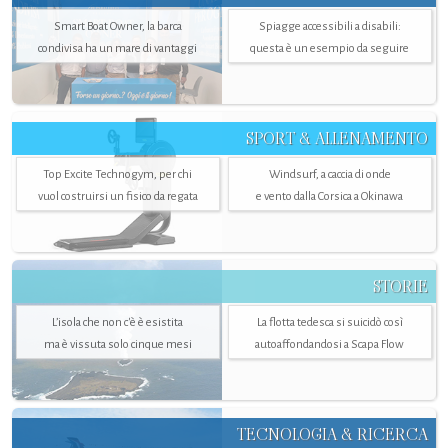
Smart Boat Owner, la barca
Spiagge accessibili a disabili:
condivisa ha un mare di vantaggi
questa è un esempio da seguire
SPORT & ALLENAMENTO
Top Excite Technogym, per chi
Windsurf, a caccia di onde
vuol costruirsi un fisico da regata
e vento dalla Corsica a Okinawa
STORIE
L’isola che non c'è è esistita
La flotta tedesca si suicidò così
ma è vissuta solo cinque mesi
autoaffondandosi a Scapa Flow
TECNOLOGIA & RICERCA