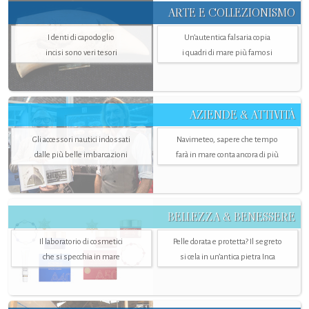
ARTE E COLLEZIONISMO
I denti di capodoglio
Un’autentica falsaria copia
incisi sono veri tesori
i quadri di mare più famosi
AZIENDE & ATTIVITÀ
Gli accessori nautici indossati
Navimeteo, sapere che tempo
dalle più belle imbarcazioni
farà in mare conta ancora di più
BELLEZZA & BENESSERE
Il laboratorio di cosmetici
Pelle dorata e protetta? Il segreto
che si specchia in mare
si cela in un’antica pietra Inca