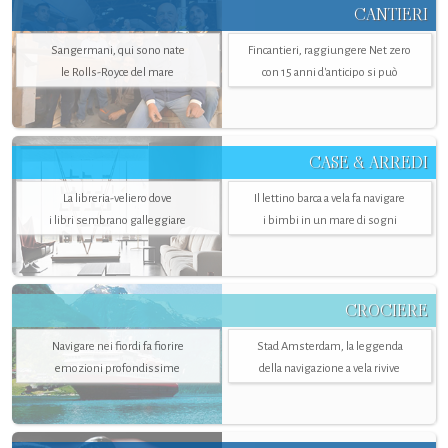
CANTIERI
Sangermani, qui sono nate
Fincantieri, raggiungere Net zero
le Rolls-Royce del mare
con 15 anni d'anticipo si può
CASE & ARREDI
La libreria-veliero dove
Il lettino barca a vela fa navigare
i libri sembrano galleggiare
i bimbi in un mare di sogni
CROCIERE
Navigare nei fiordi fa fiorire
Stad Amsterdam, la leggenda
emozioni profondissime
della navigazione a vela rivive