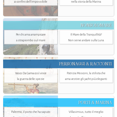
ai confini dell’impossibile
nella storia della Marina
NONSOLOMARE
Per chi ama arrampicare
Il Mare della Tranquillità?
a strapiombo sul mare
Non serve andare sulla Luna
PERSONAGGI & RACCONTI
Vasco Da Gama così vince
Patrizia Mosconi, la stilista che
la guerra delle spezie
ama vestire gli yacht più eleganti
PORTI & MARINA
Palermo, il porto che ha saputo
Villasimius, tutto il meglio