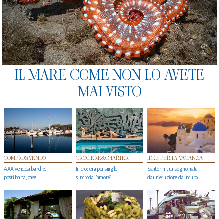
IL MARE COME NON LO AVETE
MAI VISTO
COMPRO&VENDO
CROCIERE&CHARTER
IDEE PER LA VACANZA
AAA vendesi barche,
In crociera per single
Santorini, un sogno nato
posti barca, case…
s'incrocia l’amore?
da un’eruzione da incubo