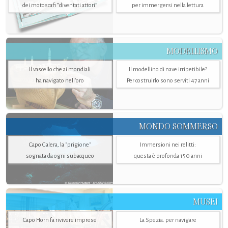
dei motoscafi “diventati attori”
per immergersi nella lettura
MODELLISMO
Il vascello che ai mondiali
Il modellino di nave irripetibile?
ha navigato nell’oro
Per costruirlo sono serviti 47 anni
MONDO SOMMERSO
Capo Galera, la "prigione"
Immersioni nei relitti:
sognata da ogni subacqueo
questa è profonda 150 anni
MUSEI
Capo Horn fa rivivere imprese
La Spezia. per navigare