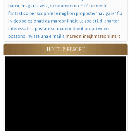
barca, magari a vela, in catamarano. E c'è un modo
fantastico per scoprire le migliori proposte: "navigare" fra
i video selezionati da mareonline.it. Le società di charter
interessate a postare su mareonline.it propri video
possono inviare una e mail a
mareonline@mareonline.it
HOTEL E RESORT