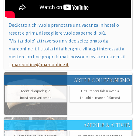
Dedicato a chi vuole prenotare una vacanza in hotel o
resort e prima di scegliere vuole saperne di più.
"Visitandolo" attraverso un video selezionato da
mareonline.it. I titolari di alberghi e villaggi interessati a
mettere on line propri filmati possono inviare una e mail
a
mareonline@mareonline.it
ARTE E COLLEZIONISMO
I denti di capodoglio
Un’autentica falsaria copia
incisi sono veri tesori
i quadri di mare più famosi
AZIENDE & ATTIVITÀ