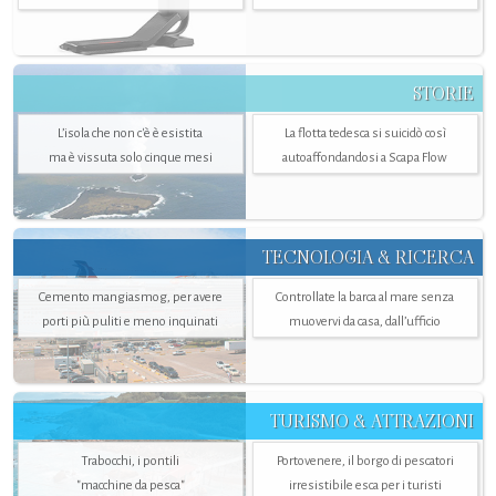
STORIE
L’isola che non c'è è esistita
La flotta tedesca si suicidò così
ma è vissuta solo cinque mesi
autoaffondandosi a Scapa Flow
TECNOLOGIA & RICERCA
Cemento mangiasmog, per avere
Controllate la barca al mare senza
porti più puliti e meno inquinati
muovervi da casa, dall’ufficio
TURISMO & ATTRAZIONI
Trabocchi, i pontili
Portovenere, il borgo di pescatori
"macchine da pesca"
irresistibile esca per i turisti