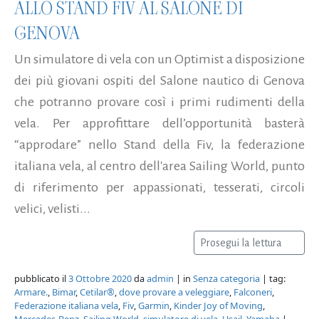
ALLO STAND FIV AL SALONE DI
GENOVA
Un simulatore di vela con un Optimist a disposizione
dei più giovani ospiti del Salone nautico di Genova
che potranno provare così i primi rudimenti della
vela. Per approfittare dell’opportunità basterà
“approdare” nello Stand della Fiv, la federazione
italiana vela, al centro dell'area Sailing World, punto
di riferimento per appassionati, tesserati, circoli
velici, velisti...
Prosegui la lettura
pubblicato il
3 Ottobre 2020
da
admin
| in
Senza categoria
| tag:
Armare.
,
Bimar
,
Cetilar®
,
dove provare a veleggiare
,
Falconeri
,
Federazione italiana vela
,
Fiv
,
Garmin
,
Kinder Joy of Moving
,
Mercedes-Benz
,
Sailing World
,
simulatore di vela
,
Usail
,
Yamaha
|