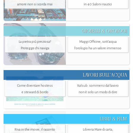
amore non si scorda mai
in 40 Saloni nautici
GIOIELLI & OROLOGI
La pietra più preziosa?
Maggi Officine, sott’acqua
Protegge chi naviga
l'orologio ha un valore immenso
LAVORI SULL’ACQUA
Come diventare hostess
Italsub: sommersi dal lavoro
e steward di bordo
non è solo un modo di dire
LIBRI & FILM
Riva in the movie, il racconto
Libreria Mare di carta,