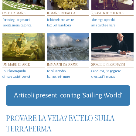
CASE DA MARE
IL MARE IN TAVOLA
REGALI SOTTO IL SOLE
Porto degli argonauti,
I cibi che fanno venire
Idee regalo per chi
la costa smeralda jonica
l’acquolina in bocca
ama barche e mare
UN MARE DI ARTE
IMMAGINI DA SOGNO
STORIE E PERSONAGGI
I più famosi quadri
Le più incredibili
Carlo Riva, l’ingegnere
di mare copiati per voi
burrasche in mare
che stupi' il mondo
Articoli presenti con tag 'Sailing World'
PROVARE LA VELA? FATELO SULLA
TERRAFERMA