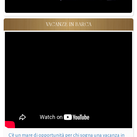
VACANZE IN BARCA
C'è un mare di opportunità per chi sogna una vacanza in