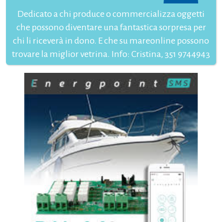
Dedicato a chi produce o commercializza oggetti
che possono diventare una fantastica sorpresa per
chi li riceverà in dono. E che su mareonline possono
trovare la miglior vetrina. Info: Cristina, 351 9744943