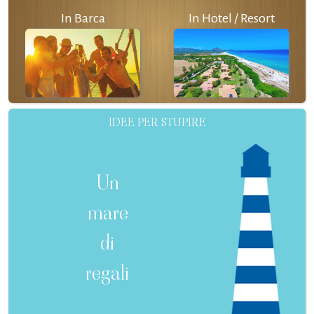
In Barca
In Hotel / Resort
IDEE PER STUPIRE
Un
mare
di
regali