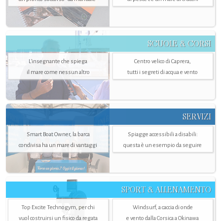
SCUOLE & CORSI
L'insegnante che spiega
Centro velico di Caprera,
il mare come nessun altro
tutti i segreti di acqua e vento
SERVIZI
Smart Boat Owner, la barca
Spiagge accessibili a disabili:
condivisa ha un mare di vantaggi
questa è un esempio da seguire
SPORT & ALLENAMENTO
Top Excite Technogym, per chi
Windsurf, a caccia di onde
vuol costruirsi un fisico da regata
e vento dalla Corsica a Okinawa