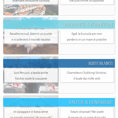
diventare attrazione turistica
che può offrire un approdo
PRODOTTI & FORNITORI
Navaltecnosud, datemi un punto
Egaf, la bussola per non
e vi solleverò il mondo nautico
perdersi in un mare di pratiche
RISTORANTI
Just Peruzzi, a tavola anche
Chameleon Clubbing Stintino,
l’occhio vuole la sua parte
il locale dai mille volti
SALUTE & BENESSERE
In spiaggia e in barca serve
Totani sbiancati? Nei piatti
un pronto soccorso "da manuale"
di pesce c'è un mare di trucchi