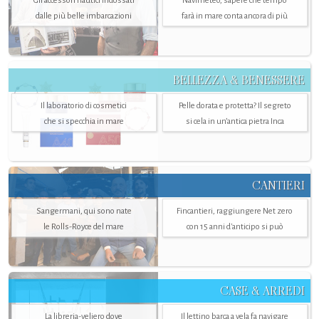
Gli accessori nautici indossati
Navimeteo, sapere che tempo
dalle più belle imbarcazioni
farà in mare conta ancora di più
BELLEZZA & BENESSERE
Il laboratorio di cosmetici
Pelle dorata e protetta? Il segreto
che si specchia in mare
si cela in un’antica pietra Inca
CANTIERI
Sangermani, qui sono nate
Fincantieri, raggiungere Net zero
le Rolls-Royce del mare
con 15 anni d'anticipo si può
CASE & ARREDI
La libreria-veliero dove
Il lettino barca a vela fa navigare