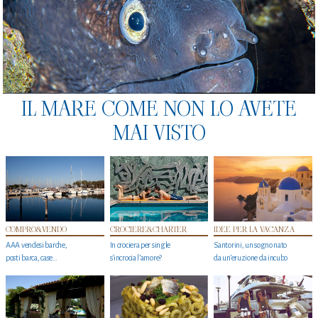
IL MARE COME NON LO AVETE
MAI VISTO
COMPRO&VENDO
CROCIERE&CHARTER
IDEE PER LA VACANZA
AAA vendesi barche,
In crociera per single
Santorini, un sogno nato
posti barca, case…
s'incrocia l’amore?
da un’eruzione da incubo