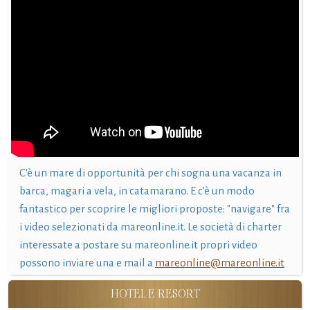
C'è un mare di opportunità per chi sogna una vacanza in
barca, magari a vela, in catamarano. E c'è un modo
fantastico per scoprire le migliori proposte: "navigare" fra
i video selezionati da mareonline.it. Le società di charter
interessate a postare su mareonline.it propri video
possono inviare una e mail a
mareonline@mareonline.it
HOTEL E RESORT