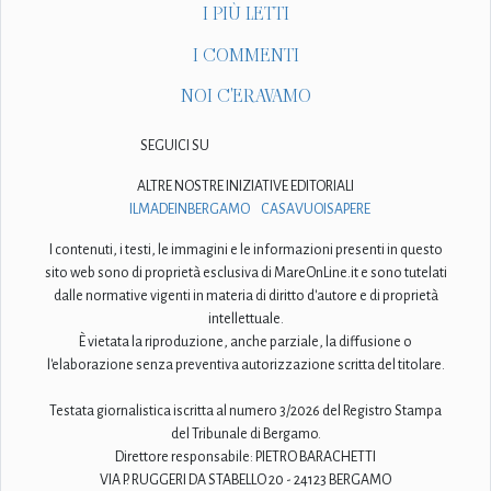
I PIÙ LETTI
I COMMENTI
NOI C'ERAVAMO
SEGUICI SU
ALTRE NOSTRE INIZIATIVE EDITORIALI
ILMADEINBERGAMO
CASAVUOISAPERE
I contenuti, i testi, le immagini e le informazioni presenti in questo
sito web sono di proprietà esclusiva di MareOnLine.it e sono tutelati
dalle normative vigenti in materia di diritto d'autore e di proprietà
intellettuale.
È vietata la riproduzione, anche parziale, la diffusione o
l'elaborazione senza preventiva autorizzazione scritta del titolare.
Testata giornalistica iscritta al numero 3/2026 del Registro Stampa
del Tribunale di Bergamo.
Direttore responsabile: PIETRO BARACHETTI
VIA P. RUGGERI DA STABELLO 20 - 24123 BERGAMO