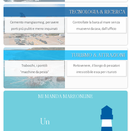
TECNOLOGIA & RICERCA
Cemento mangiasmog, per avere
Controllate la barca al mare senza
porti più puliti e meno inquinati
muovervi da casa, dall’ufficio
TURISMO & ATTRAZIONI
Trabocchi, i pontili
Portovenere, il borgo di pescatori
"macchine da pesca"
irresistibile esca per i turisti
MI MANDA MAREONLINE
Un