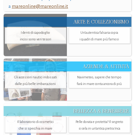
a
mareonline@mareonline.it
ARTE E COLLEZIONISMO
I denti di capodoglio
Un’autentica falsaria copia
incisi sono veri tesori
i quadri di mare più famosi
AZIENDE & ATTIVITÀ
Gli accessori nautici indossati
Navimeteo, sapere che tempo
dalle più belle imbarcazioni
farà in mare conta ancora di più
BELLEZZA & BENESSERE
Il laboratorio di cosmetici
Pelle dorata e protetta? Il segreto
che si specchia in mare
si cela in un’antica pietra Inca