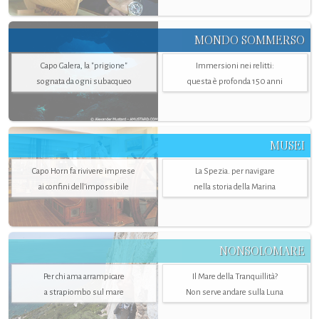
MONDO SOMMERSO
Capo Galera, la "prigione"
Immersioni nei relitti:
sognata da ogni subacqueo
questa è profonda 150 anni
MUSEI
Capo Horn fa rivivere imprese
La Spezia. per navigare
ai confini dell’impossibile
nella storia della Marina
NONSOLOMARE
Per chi ama arrampicare
Il Mare della Tranquillità?
a strapiombo sul mare
Non serve andare sulla Luna