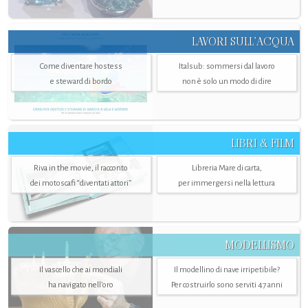
LAVORI SULL’ACQUA
Come diventare hostess
Italsub: sommersi dal lavoro
e steward di bordo
non è solo un modo di dire
LIBRI & FILM
Riva in the movie, il racconto
Libreria Mare di carta,
dei motoscafi “diventati attori”
per immergersi nella lettura
MODELLISMO
Il vascello che ai mondiali
Il modellino di nave irripetibile?
ha navigato nell’oro
Per costruirlo sono serviti 47 anni