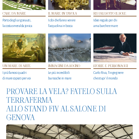
CASE DA MARE
IL MARE IN TAVOLA
REGALI SOTTO IL SOLE
Porto degli argonauti,
I cibi che fanno venire
Idee regalo per chi
la costa smeralda jonica
l’acquolina in bocca
ama barche e mare
UN MARE DI ARTE
IMMAGINI DA SOGNO
STORIE E PERSONAGGI
I più famosi quadri
Le più incredibili
Carlo Riva, l’ingegnere
di mare copiati per voi
burrasche in mare
che stupi' il mondo
PROVARE LA VELA? FATELO SULLA
TERRAFERMA
ALLO STAND FIV AL SALONE DI
GENOVA