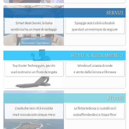
SERVIZI
Smart Boat Owner, la barca
Spiagge accessibili a disabili:
condivisa ha un mare di vantaggi
questa è un esempio da seguire
SPORT & ALLENAMENTO
Top Excite Technogym, per chi
Windsurf, a caccia di onde
vuol costruirsi un fisico da regata
e vento dalla Corsica a Okinawa
STORIE
L’isola che non c'è è esistita
La flotta tedesca si suicidò così
ma è vissuta solo cinque mesi
autoaffondandosi a Scapa Flow