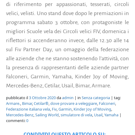
di riferimento per appassionati, tesserati, circoli
velici, velisti.
Uno stand dove dopo le premiazioni in
programma sabato 3 ottobre, con protagoniste le
migliori Scuole vela dei Circoli velici FIV, domenica i
riflettori si accenderanno invece, dalle 12.30 alle 14
sul Fiv Partner Day, un omaggio della federazione
alle aziende che ne stanno sostenendo l'attività, con
la presenza di rappresentanti delle aziende partner
Falconeri, Garmin, Yamaha, Kinder Joy of Moving,
Mercedes-Benz, Cetilar, Usail, Bimar, Armare.
pubblicato il
3 Ottobre 2020
da
admin
| in
Senza categoria
| tag:
Armare.
,
Bimar
,
Cetilar®
,
dove provare a veleggiare
,
Falconeri
,
Federazione italiana vela
,
Fiv
,
Garmin
,
Kinder Joy of Moving
,
Mercedes-Benz
,
Sailing World
,
simulatore di vela
,
Usail
,
Yamaha
|
commenti:
0
CONDIVIDI QUESTO ARTICOLO SU: