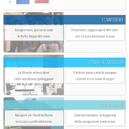
CANTIERI
Sangermani, qui sono nate
Fincantieri, raggiungere Net zero
le Rolls-Royce del mare
con 15 anni d'anticipo si può
CASE & ARREDI
La libreria-veliero dove
Il lettino barca a vela fa navigare
i libri sembrano galleggiare
i bimbi in un mare di sogni
CROCIERE
Navigare nei fiordi fa fiorire
Stad Amsterdam, la leggenda
emozioni profondissime
della navigazione a vela rivive