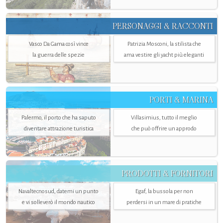
PERSONAGGI & RACCONTI
Vasco Da Gama così vince
Patrizia Mosconi, la stilista che
la guerra delle spezie
ama vestire gli yacht più eleganti
PORTI & MARINA
Palermo, il porto che ha saputo
Villasimius, tutto il meglio
diventare attrazione turistica
che può offrire un approdo
PRODOTTI & FORNITORI
Navaltecnosud, datemi un punto
Egaf, la bussola per non
e vi solleverò il mondo nautico
perdersi in un mare di pratiche