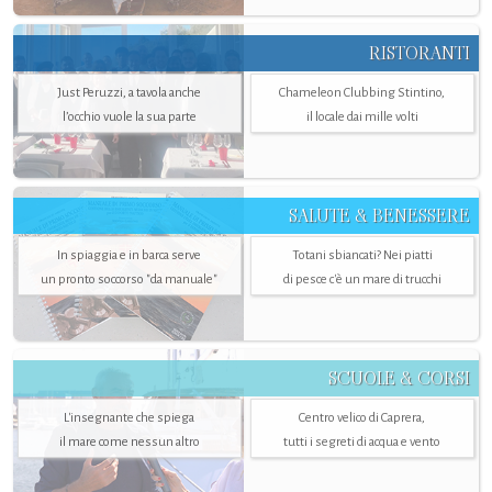
RISTORANTI
Just Peruzzi, a tavola anche
Chameleon Clubbing Stintino,
l’occhio vuole la sua parte
il locale dai mille volti
SALUTE & BENESSERE
In spiaggia e in barca serve
Totani sbiancati? Nei piatti
un pronto soccorso "da manuale"
di pesce c'è un mare di trucchi
SCUOLE & CORSI
L'insegnante che spiega
Centro velico di Caprera,
il mare come nessun altro
tutti i segreti di acqua e vento