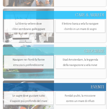
CASE & ARREDI
La libreria-veliero dove
Il lettino barca a vela fa navigare
i libri sembrano galleggiare
i bimbi in un mare di sogni
CROCIERE
Navigare nei fiordi fa fiorire
Stad Amsterdam, la leggenda
emozioni profondissime
della navigazione a vela rivive
EVENTI
Le sagre dove gustare tutto
Fondali puliti, la missione
il sapore più profondo del mare
contro un mare di rifiuti