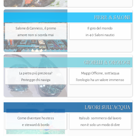
FIERE & SALONI
Salone di Canness, il primo
Il giro del mondo
amore non si scorda mai
in 40 Saloni nautici
GIOIELLI & OROLOGI
La pietra più preziosa?
Maggi Officine, sott’acqua
Protegge chi naviga
l'orologio ha un valore immenso
LAVORI SULL’ACQUA
Come diventare hostess
Italsub: sommersi dal lavoro
e steward di bordo
non è solo un modo di dire