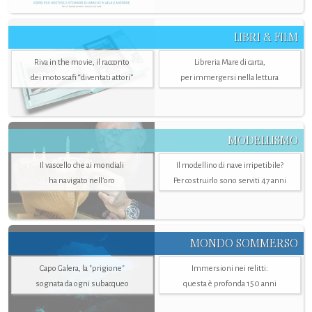
LIBRI & FILM
Riva in the movie, il racconto
Libreria Mare di carta,
dei motoscafi “diventati attori”
per immergersi nella lettura
MODELLISMO
Il vascello che ai mondiali
Il modellino di nave irripetibile?
ha navigato nell’oro
Per costruirlo sono serviti 47 anni
MONDO SOMMERSO
Capo Galera, la "prigione"
Immersioni nei relitti:
sognata da ogni subacqueo
questa è profonda 150 anni