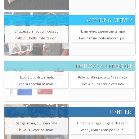
AZIENDE & ATTIVITÀ
Gli accessori nautici indossati
Navimeteo, sapere che tempo
dalle più belle imbarcazioni
farà in mare conta ancora di più
BELLEZZA & BENESSERE
Il laboratorio di cosmetici
Pelle dorata e protetta? Il segreto
che si specchia in mare
si cela in un’antica pietra Inca
CANTIERI
Sangermani, qui sono nate
Fincantieri, raggiungere Net zero
le Rolls-Royce del mare
con 15 anni d'anticipo si può