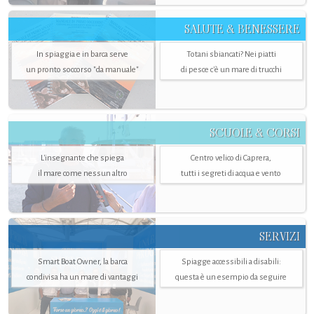
SALUTE & BENESSERE
In spiaggia e in barca serve
Totani sbiancati? Nei piatti
un pronto soccorso "da manuale"
di pesce c'è un mare di trucchi
SCUOLE & CORSI
L'insegnante che spiega
Centro velico di Caprera,
il mare come nessun altro
tutti i segreti di acqua e vento
SERVIZI
Smart Boat Owner, la barca
Spiagge accessibili a disabili:
condivisa ha un mare di vantaggi
questa è un esempio da seguire