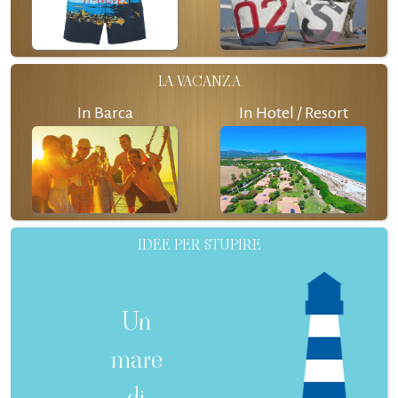
LA VACANZA
In Barca
In Hotel / Resort
IDEE PER STUPIRE
Un
mare
di