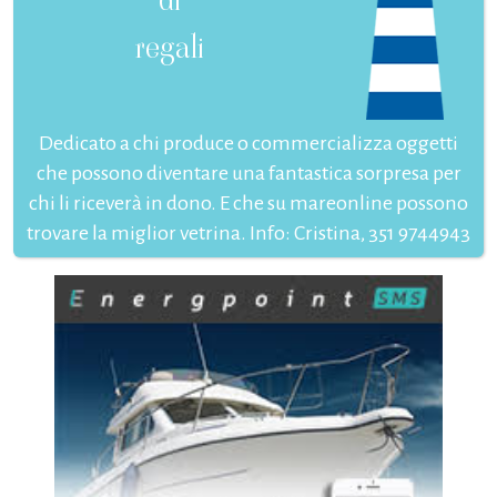
regali
Dedicato a chi produce o commercializza oggetti
che possono diventare una fantastica sorpresa per
chi li riceverà in dono. E che su mareonline possono
trovare la miglior vetrina. Info: Cristina, 351 9744943