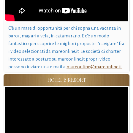
C'è un mare di opportunità per chi sogna una vacanza in
barca, magari a vela, in catamarano. E c'è un modo
fantastico per scoprire le migliori proposte: "navigare" fra
i video selezionati da mareonline.it. Le società di charter
interessate a postare su mareonline.it propri video
possono inviare una e mail a
mareonline@mareonline.it
HOTEL E RESORT