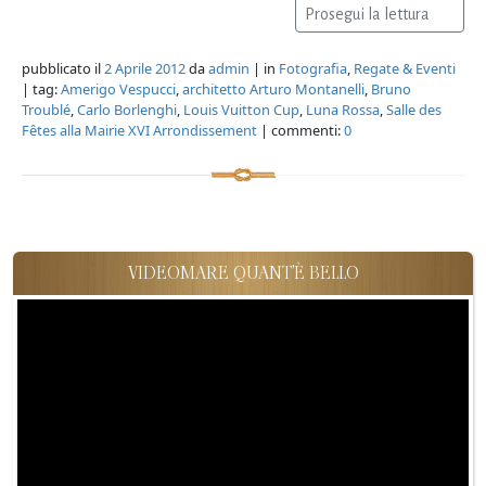
Prosegui la lettura
pubblicato il
2 Aprile 2012
da
admin
| in
Fotografia
,
Regate & Eventi
| tag:
Amerigo Vespucci
,
architetto Arturo Montanelli
,
Bruno
Troublé
,
Carlo Borlenghi
,
Louis Vuitton Cup
,
Luna Rossa
,
Salle des
Fêtes alla Mairie XVI Arrondissement
| commenti:
0
VIDEOMARE QUANT'È BELLO