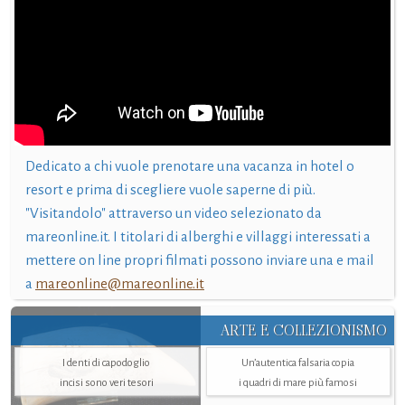
Dedicato a chi vuole prenotare una vacanza in hotel o
resort e prima di scegliere vuole saperne di più.
"Visitandolo" attraverso un video selezionato da
mareonline.it. I titolari di alberghi e villaggi interessati a
mettere on line propri filmati possono inviare una e mail
a
mareonline@mareonline.it
ARTE E COLLEZIONISMO
I denti di capodoglio
Un’autentica falsaria copia
incisi sono veri tesori
i quadri di mare più famosi