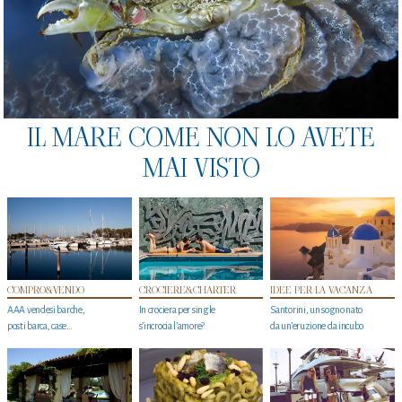
IL MARE COME NON LO AVETE
MAI VISTO
COMPRO&VENDO
CROCIERE&CHARTER
IDEE PER LA VACANZA
AAA vendesi barche,
In crociera per single
Santorini, un sogno nato
posti barca, case…
s'incrocia l’amore?
da un’eruzione da incubo