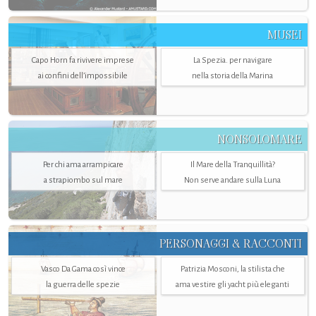
MUSEI
Capo Horn fa rivivere imprese
La Spezia. per navigare
ai confini dell’impossibile
nella storia della Marina
NONSOLOMARE
Per chi ama arrampicare
Il Mare della Tranquillità?
a strapiombo sul mare
Non serve andare sulla Luna
PERSONAGGI & RACCONTI
Vasco Da Gama così vince
Patrizia Mosconi, la stilista che
la guerra delle spezie
ama vestire gli yacht più eleganti