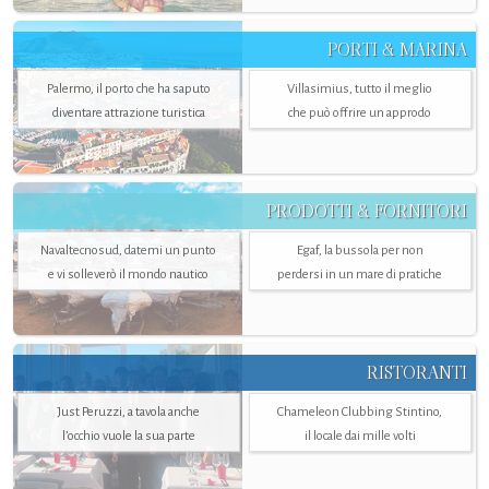
PORTI & MARINA
Palermo, il porto che ha saputo
Villasimius, tutto il meglio
diventare attrazione turistica
che può offrire un approdo
PRODOTTI & FORNITORI
Navaltecnosud, datemi un punto
Egaf, la bussola per non
e vi solleverò il mondo nautico
perdersi in un mare di pratiche
RISTORANTI
Just Peruzzi, a tavola anche
Chameleon Clubbing Stintino,
l’occhio vuole la sua parte
il locale dai mille volti