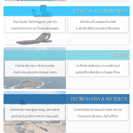
SPORT & ALLENAMENTO
Top Excite Technogym, per chi
Windsurf, a caccia di onde
vuol costruirsi un fisico da regata
e vento dalla Corsica a Okinawa
STORIE
L’isola che non c'è è esistita
La flotta tedesca si suicidò così
ma è vissuta solo cinque mesi
autoaffondandosi a Scapa Flow
TECNOLOGIA & RICERCA
Cemento mangiasmog, per avere
Controllate la barca al mare senza
porti più puliti e meno inquinati
muovervi da casa, dall’ufficio