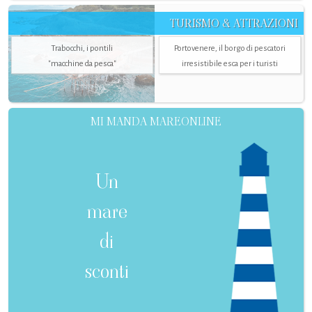
TURISMO & ATTRAZIONI
Trabocchi, i pontili
Portovenere, il borgo di pescatori
"macchine da pesca"
irresistibile esca per i turisti
MI MANDA MAREONLINE
Un
mare
di
sconti