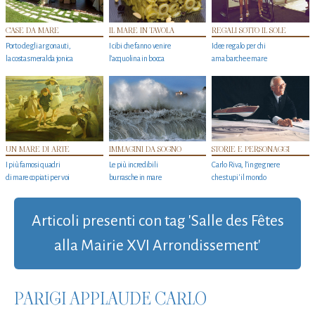
CASE DA MARE
IL MARE IN TAVOLA
REGALI SOTTO IL SOLE
Porto degli argonauti,
I cibi che fanno venire
Idee regalo per chi
la costa smeralda jonica
l’acquolina in bocca
ama barche e mare
UN MARE DI ARTE
IMMAGINI DA SOGNO
STORIE E PERSONAGGI
I più famosi quadri
Le più incredibili
Carlo Riva, l’ingegnere
di mare copiati per voi
burrasche in mare
che stupi' il mondo
Articoli presenti con tag 'Salle des Fêtes
alla Mairie XVI Arrondissement'
PARIGI APPLAUDE CARLO