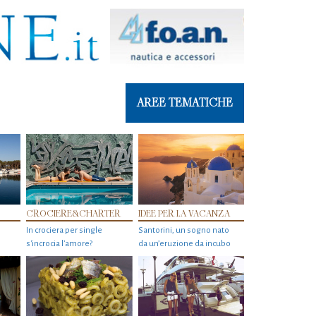
AREE TEMATICHE
CROCIERE&CHARTER
IDEE PER LA VACANZA
In crociera per single
Santorini, un sogno nato
s'incrocia l’amore?
da un’eruzione da incubo