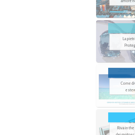
amore no
La piet
Proteg
Come di
e ste
Riva in the
dei motoscaf