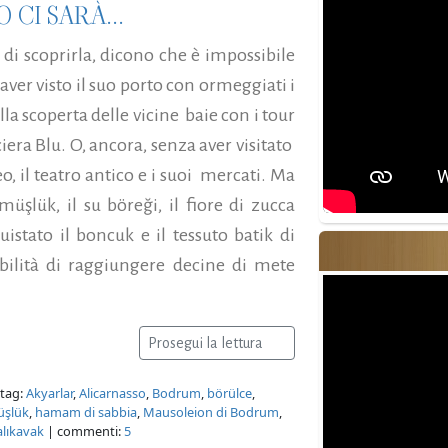
 CI SARÀ...
o di scoprirla, dicono che è impossibile
ver visto il suo porto con ormeggiati i
lla scoperta delle vicine baie con i tour
ciera Blu. O, ancora, senza aver visitato
o, il teatro antico e i suoi mercati. Ma
şlük, il su böreği, il fiore di zucca
uistato il boncuk e il tessuto batik di
bilità di raggiungere decine di mete
Prosegui la lettura
tag:
Akyarlar
,
Alicarnasso
,
Bodrum
,
börülce
,
şlük
,
hamam di sabbia
,
Mausoleion di Bodrum
,
alıkavak
| commenti:
5