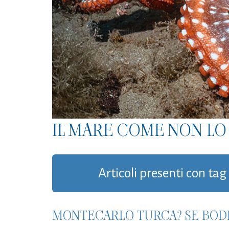
IL MARE COME NON LO 
Articoli presenti con ta
MONTECARLO TURCA? SE BOD