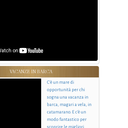
VACANZE IN BARCA
C'è un mare di
opportunità per chi
sogna una vacanza in
barca, magari a vela, in
catamarano. E c'è un
modo fantastico per
scoprire le migliori