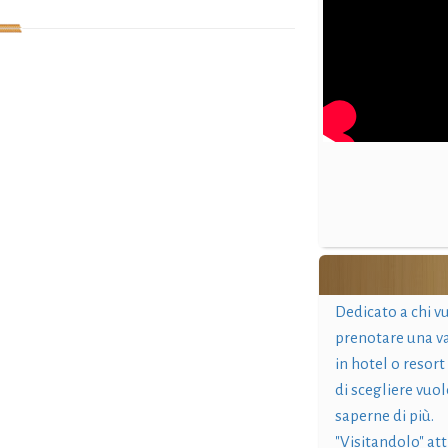
Dedicato a chi v
prenotare una v
in hotel o resort
di scegliere vuol
saperne di più.
"Visitandolo" at