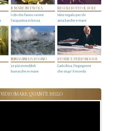
IL MARE IN TAVOLA
REGALI SOTTO IL SOLE
I cibi che fanno venire
Idee regalo per chi
a
l’acquolina in bocca
ama barche e mare
IMMAGINI DA SOGNO
STORIE E PERSONAGGI
Le più incredibili
Carlo Riva, l’ingegnere
burrasche in mare
che stupi' il mondo
VIDEOMARE QUANT'È BELLO