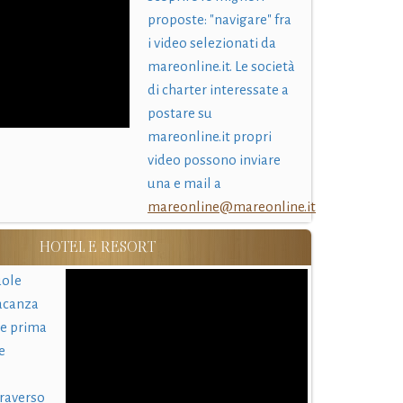
proposte: "navigare" fra
i video selezionati da
mareonline.it. Le società
di charter interessate a
postare su
mareonline.it propri
video possono inviare
una e mail a
mareonline@mareonline.it
HOTEL E RESORT
uole
acanza
 e prima
e
traverso