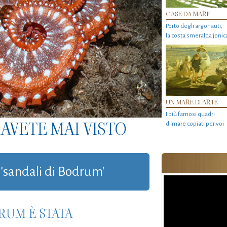
CASE DA MARE
Porto degli argonauti,
la costa smeralda jonic
UN MARE DI ARTE
I più famosi quadri
AVETE MAI VISTO
di mare copiati per voi
g 'sandali di Bodrum'
RUM È STATA