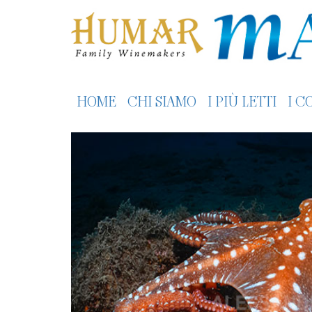
HOME
CHI SIAMO
I PIÙ LETTI
I C