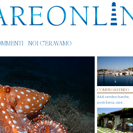
OMMENTI
NOI C'ERAVAMO
COMPRO&VENDO
AAA vendesi barche,
posti barca, case…