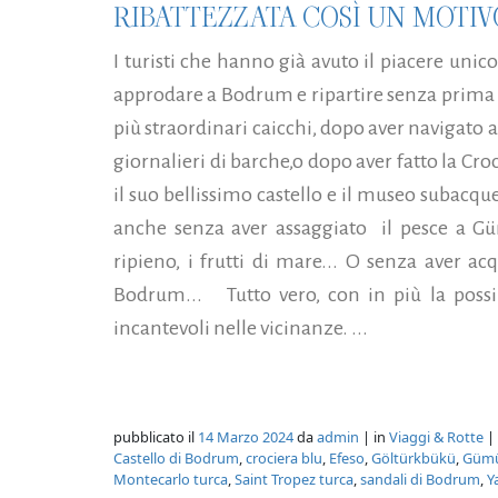
RIBATTEZZATA COSÌ UN MOTIVO
I turisti che hanno già avuto il piacere unic
approdare a Bodrum e ripartire senza prima a
più straordinari caicchi, dopo aver navigato a
giornalieri di barche,o dopo aver fatto la Cro
il suo bellissimo castello e il museo subacque
anche senza aver assaggiato il pesce a Gümü
ripieno, i frutti di mare... O senza aver acq
Bodrum... Tutto vero, con in più la possi
incantevoli nelle vicinanze. ...
pubblicato il
14 Marzo 2024
da
admin
| in
Viaggi & Rotte
| 
Castello di Bodrum
,
crociera blu
,
Efeso
,
Göltürkbükü
,
Gümü
Montecarlo turca
,
Saint Tropez turca
,
sandali di Bodrum
,
Y