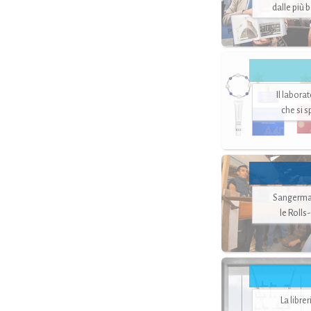
dalle più 
Il labora
che si 
Sangerman
le Rolls
La libre