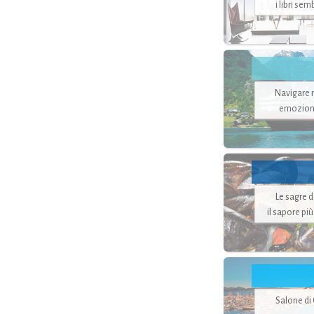
i libri se
Navigare ne
emozion
Le sagre 
il sapore pi
Salone di