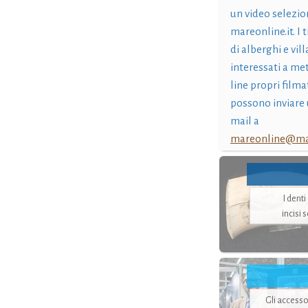
un video selezio
mareonline.it. I t
di alberghi e vil
interessati a me
line propri filma
possono inviare 
mail a
mareonline@mar
I dent
incisi 
Gli accesso