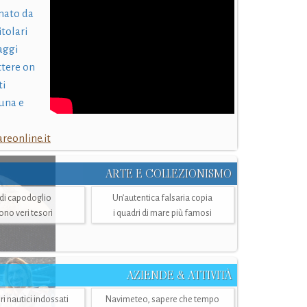
nato da
itolari
laggi
ttere on
ti
una e
eonline.it
ARTE E COLLEZIONISMO
i di capodoglio
Un’autentica falsaria copia
sono veri tesori
i quadri di mare più famosi
AZIENDE & ATTIVITÀ
ri nautici indossati
Navimeteo, sapere che tempo