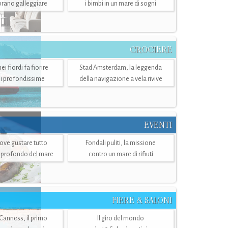
mbrano galleggiare
i bimbi in un mare di sogni
CROCIERE
i fiordi fa fiorire
Stad Amsterdam, la leggenda
i profondissime
della navigazione a vela rivive
EVENTI
dove gustare tutto
Fondali puliti, la missione
ù profondo del mare
contro un mare di rifiuti
FIERE & SALONI
 Canness, il primo
Il giro del mondo