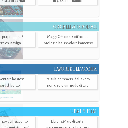
n si scorda mai
in 40 Saloni nautici
GIOIELLI & OROLOGI
ra più preziosa?
Maggi Officine, sott’acqua
ge chi naviga
l'orologio ha un valore immenso
LAVORI SULL’ACQUA
ventare hostess
Italsub: sommersi dal lavoro
ward di bordo
non è solo un modo di dire
LIBRI & FILM
 movie, il racconto
Libreria Mare di carta,
i “diventati attori”
per immergersi nella lettura