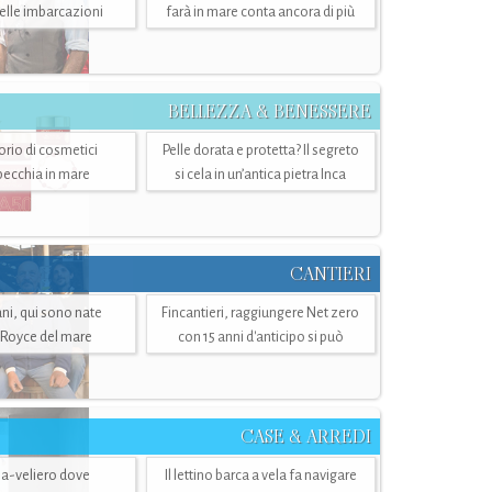
belle imbarcazioni
farà in mare conta ancora di più
BELLEZZA & BENESSERE
torio di cosmetici
Pelle dorata e protetta? Il segreto
specchia in mare
si cela in un’antica pietra Inca
CANTIERI
i, qui sono nate
Fincantieri, raggiungere Net zero
-Royce del mare
con 15 anni d'anticipo si può
CASE & ARREDI
ria-veliero dove
Il lettino barca a vela fa navigare