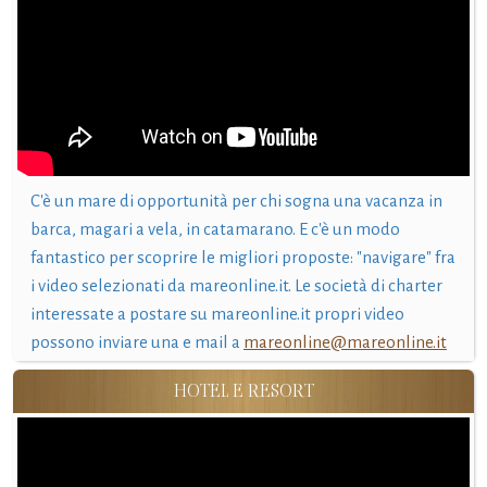
C'è un mare di opportunità per chi sogna una vacanza in
barca, magari a vela, in catamarano. E c'è un modo
fantastico per scoprire le migliori proposte: "navigare" fra
i video selezionati da mareonline.it. Le società di charter
interessate a postare su mareonline.it propri video
possono inviare una e mail a
mareonline@mareonline.it
HOTEL E RESORT