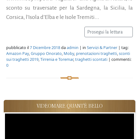
sconto su traversate per la Sardegna, la Sicilia, la
Corsica, l'Isola d’Elba e le Isole Tremiti...
Prosegui la lettura
pubblicato il
7 Dicembre 2018
da
admin
| in
Servizi & Partner
| tag:
Amazon Pay
,
Gruppo Onorato
,
Moby
,
prenotazioni traghetti
,
sconti
sui traghetti 2019
,
Tirrenia e Toremar
,
traghetti scontati
| commenti:
0
VIDEOMARE QUANT'È BELLO