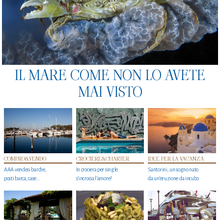
IL MARE COME NON LO AVETE
MAI VISTO
COMPRO&VENDO
CROCIERE&CHARTER
IDEE PER LA VACANZA
AAA vendesi barche,
In crociera per single
Santorini, un sogno nato
posti barca, case…
s'incrocia l’amore?
da un’eruzione da incubo