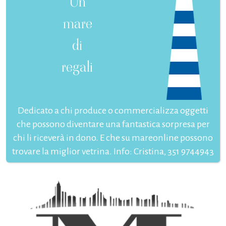
Un
mare
di
regali
Dedicato a chi produce o commercializza oggetti
che possono diventare una fantastica sorpresa per
chi li riceverà in dono. E che su mareonline possono
trovare la miglior vetrina. Info: Cristina, 351 9744943