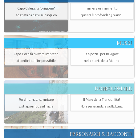
Capo Galera, la "prigione"
Immersioni nei relitti:
sognata da ogni subacqueo
questa è profonda 150 anni
MUSEI
Capo Horn fa rivivere imprese
La Spezia. per navigare
ai confini dell’impossibile
nella storia della Marina
NONSOLOMARE
Per chi ama arrampicare
Il Mare della Tranquillità?
a strapiombo sul mare
Non serve andare sulla Luna
PERSONAGGI & RACCONTI