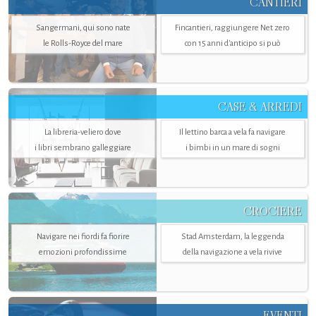
CANTIERI
Sangermani, qui sono nate
Fincantieri, raggiungere Net zero
le Rolls-Royce del mare
con 15 anni d'anticipo si può
CASE & ARREDI
La libreria-veliero dove
Il lettino barca a vela fa navigare
i libri sembrano galleggiare
i bimbi in un mare di sogni
CROCIERE
Navigare nei fiordi fa fiorire
Stad Amsterdam, la leggenda
emozioni profondissime
della navigazione a vela rivive
EVENTI