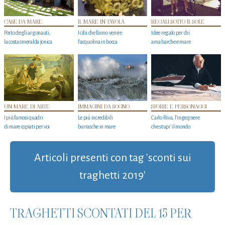
CASE DA MARE
IL MARE IN TAVOLA
REGALI SOTTO IL SOLE
Porto degli argonauti,
I cibi che fanno venire
Idee regalo per chi
la costa smeralda jonica
l’acquolina in bocca
ama barche e mare
UN MARE DI ARTE
IMMAGINI DA SOGNO
STORIE E PERSONAGGI
I più famosi quadri
Le più incredibili
Carlo Riva, l’ingegnere
di mare copiati per voi
burrasche in mare
che stupi' il mondo
Articoli presenti con tag 'sconti sui
traghetti 2019'
TRAGHETTI SCONTATI DEL 15 PER