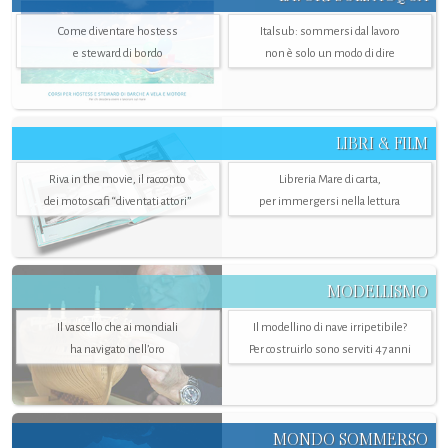
Come diventare hostess
Italsub: sommersi dal lavoro
e steward di bordo
non è solo un modo di dire
LIBRI & FILM
Riva in the movie, il racconto
Libreria Mare di carta,
dei motoscafi “diventati attori”
per immergersi nella lettura
MODELLISMO
Il vascello che ai mondiali
Il modellino di nave irripetibile?
ha navigato nell’oro
Per costruirlo sono serviti 47 anni
MONDO SOMMERSO