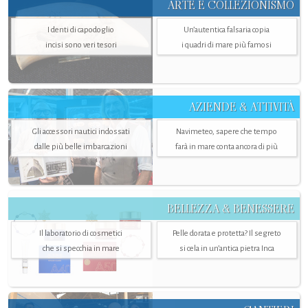
ARTE E COLLEZIONISMO
I denti di capodoglio
Un’autentica falsaria copia
incisi sono veri tesori
i quadri di mare più famosi
AZIENDE & ATTIVITÀ
Gli accessori nautici indossati
Navimeteo, sapere che tempo
dalle più belle imbarcazioni
farà in mare conta ancora di più
BELLEZZA & BENESSERE
Il laboratorio di cosmetici
Pelle dorata e protetta? Il segreto
che si specchia in mare
si cela in un’antica pietra Inca