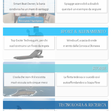
Smart Boat Owner, la barca
Spiagge accessibili a disabili:
condivisa ha un mare di vantaggi
questa è un esempio da seguire
SPORT & ALLENAMENTO
Top Excite Technogym, per chi
Windsurf, a caccia di onde
vuol costruirsi un fisico da regata
e vento dalla Corsica a Okinawa
STORIE
L’isola che non c'è è esistita
La flotta tedesca si suicidò così
ma è vissuta solo cinque mesi
autoaffondandosi a Scapa Flow
TECNOLOGIA & RICERCA