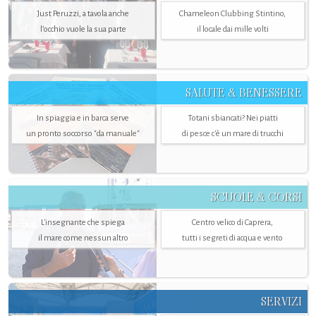
Just Peruzzi, a tavola anche
Chameleon Clubbing Stintino,
l’occhio vuole la sua parte
il locale dai mille volti
SALUTE & BENESSERE
In spiaggia e in barca serve
Totani sbiancati? Nei piatti
un pronto soccorso "da manuale"
di pesce c'è un mare di trucchi
SCUOLE & CORSI
L'insegnante che spiega
Centro velico di Caprera,
il mare come nessun altro
tutti i segreti di acqua e vento
SERVIZI