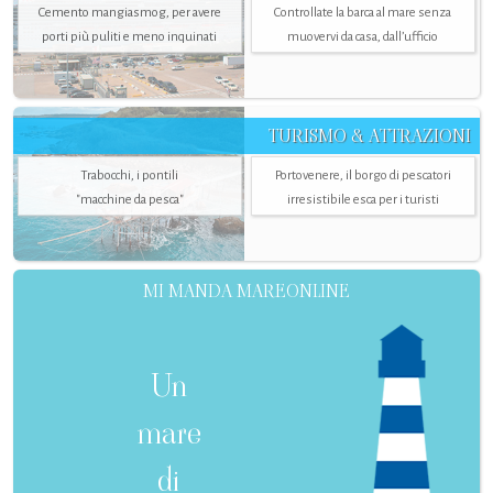
Cemento mangiasmog, per avere
Controllate la barca al mare senza
porti più puliti e meno inquinati
muovervi da casa, dall’ufficio
TURISMO & ATTRAZIONI
Trabocchi, i pontili
Portovenere, il borgo di pescatori
"macchine da pesca"
irresistibile esca per i turisti
MI MANDA MAREONLINE
Un
mare
di