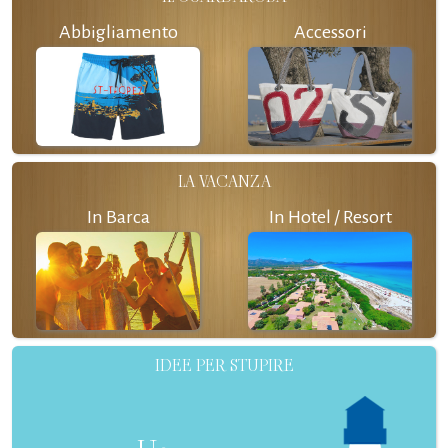
Abbigliamento
Accessori
LA VACANZA
In Barca
In Hotel / Resort
IDEE PER STUPIRE