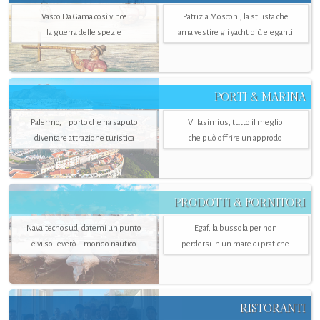
Vasco Da Gama così vince
Patrizia Mosconi, la stilista che
la guerra delle spezie
ama vestire gli yacht più eleganti
PORTI & MARINA
Palermo, il porto che ha saputo
Villasimius, tutto il meglio
diventare attrazione turistica
che può offrire un approdo
PRODOTTI & FORNITORI
Navaltecnosud, datemi un punto
Egaf, la bussola per non
e vi solleverò il mondo nautico
perdersi in un mare di pratiche
RISTORANTI