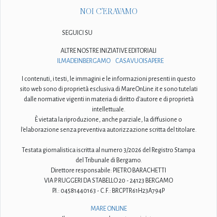
NOI C'ERAVAMO
SEGUICI SU
ALTRE NOSTRE INIZIATIVE EDITORIALI
ILMADEINBERGAMO
CASAVUOISAPERE
I contenuti, i testi, le immagini e le informazioni presenti in questo
sito web sono di proprietà esclusiva di MareOnLine.it e sono tutelati
dalle normative vigenti in materia di diritto d'autore e di proprietà
intellettuale.
È vietata la riproduzione, anche parziale, la diffusione o
l'elaborazione senza preventiva autorizzazione scritta del titolare.
Testata giornalistica iscritta al numero 3/2026 del Registro Stampa
del Tribunale di Bergamo.
Direttore responsabile: PIETRO BARACHETTI
VIA P. RUGGERI DA STABELLO 20 - 24123 BERGAMO
P.I.: 04581440163 - C.F.: BRCPTR61H23A794P
MARE ONLINE