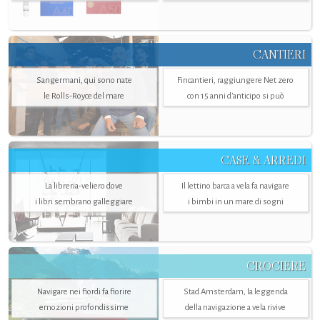
CANTIERI
Sangermani, qui sono nate
Fincantieri, raggiungere Net zero
le Rolls-Royce del mare
con 15 anni d'anticipo si può
CASE & ARREDI
La libreria-veliero dove
Il lettino barca a vela fa navigare
i libri sembrano galleggiare
i bimbi in un mare di sogni
CROCIERE
Navigare nei fiordi fa fiorire
Stad Amsterdam, la leggenda
emozioni profondissime
della navigazione a vela rivive