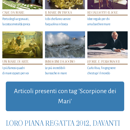
CASE DA MARE
IL MARE IN TAVOLA
REGALI SOTTO IL SOLE
Porto degli argonauti,
I cibi che fanno venire
Idee regalo per chi
la costa smeralda jonica
l’acquolina in bocca
ama barche e mare
UN MARE DI ARTE
IMMAGINI DA SOGNO
STORIE E PERSONAGGI
I più famosi quadri
Le più incredibili
Carlo Riva, l’ingegnere
di mare copiati per voi
burrasche in mare
che stupi' il mondo
Articoli presenti con tag 'Scorpione dei
Mari'
LORO PIANA REGATTA 2012, DAVANTI