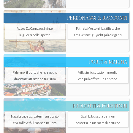
PERSONAGGI & RACCONTI
Vasco Da Gama così vince
Patrizia Mosconi, la stilista che
la guerra delle spezie
ama vestire gli yacht più eleganti
PORTI & MARINA
Palermo, il porto che ha saputo
Villasimius, tutto il meglio
diventare attrazione turistica
che può offrire un approdo
PRODOTTI & FORNITORI
Navaltecnosud, datemi un punto
Egaf, la bussola per non
e vi solleverò il mondo nautico
perdersi in un mare di pratiche