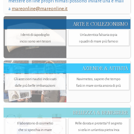
mettere on line propri filmati possono inviare una e mail
a
mareonline@mareonline.it
ARTE E COLLEZIONISMO
I denti di capodoglio
Un’autentica falsaria copia
incisi sono veri tesori
i quadri di mare più famosi
AZIENDE & ATTIVITÀ
Gli accessori nautici indossati
Navimeteo, sapere che tempo
dalle più belle imbarcazioni
farà in mare conta ancora di più
BELLEZZA & BENESSERE
Il laboratorio di cosmetici
Pelle dorata e protetta? Il segreto
che si specchia in mare
si cela in un’antica pietra Inca