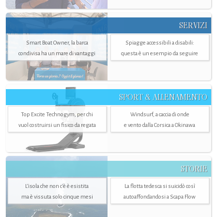
SERVIZI
Smart Boat Owner, la barca
Spiagge accessibili a disabili:
condivisa ha un mare di vantaggi
questa è un esempio da seguire
SPORT & ALLENAMENTO
Top Excite Technogym, per chi
Windsurf, a caccia di onde
vuol costruirsi un fisico da regata
e vento dalla Corsica a Okinawa
STORIE
L’isola che non c'è è esistita
La flotta tedesca si suicidò così
ma è vissuta solo cinque mesi
autoaffondandosi a Scapa Flow