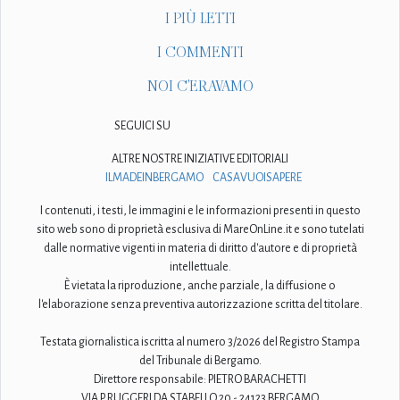
I PIÙ LETTI
I COMMENTI
NOI C'ERAVAMO
SEGUICI SU
ALTRE NOSTRE INIZIATIVE EDITORIALI
ILMADEINBERGAMO
CASAVUOISAPERE
I contenuti, i testi, le immagini e le informazioni presenti in questo
sito web sono di proprietà esclusiva di MareOnLine.it e sono tutelati
dalle normative vigenti in materia di diritto d'autore e di proprietà
intellettuale.
È vietata la riproduzione, anche parziale, la diffusione o
l'elaborazione senza preventiva autorizzazione scritta del titolare.
Testata giornalistica iscritta al numero 3/2026 del Registro Stampa
del Tribunale di Bergamo.
Direttore responsabile: PIETRO BARACHETTI
VIA P. RUGGERI DA STABELLO 20 - 24123 BERGAMO