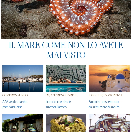
IL MARE COME NON LO AVETE
MAI VISTO
COMPRO&VENDO
CROCIERE&CHARTER
IDEE PER LA VACANZA
AAA vendesi barche,
In crociera per single
Santorini, un sogno nato
posti barca, case…
s'incrocia l’amore?
da un’eruzione da incubo