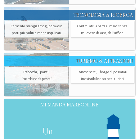
TECNOLOGIA & RICERCA
Cemento mangiasmog, per avere
Controllate la barca al mare senza
porti più puliti e meno inquinati
muovervi da casa, dall’ufficio
TURISMO & ATTRAZIONI
Trabocchi, i pontili
Portovenere, il borgo di pescatori
"macchine da pesca"
irresistibile esca per i turisti
MI MANDA MAREONLINE
Un