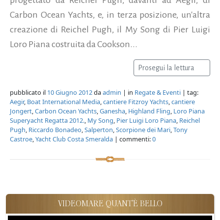
Carbon Ocean Yachts, e, in terza posizione, un'altra
creazione di Reichel Pugh, il My Song di Pier Luigi
Loro Piana costruita da Cookson...
Prosegui la lettura
pubblicato il
10 Giugno 2012
da
admin
| in
Regate & Eventi
| tag:
Aegir
,
Boat International Media
,
cantiere Fitzroy Yachts
,
cantiere
Jongert
,
Carbon Ocean Yachts
,
Ganesha
,
Highland Fling
,
Loro Piana
Superyacht Regatta 2012.
,
My Song
,
Pier Luigi Loro Piana
,
Reichel
Pugh
,
Riccardo Bonadeo
,
Salperton
,
Scorpione dei Mari
,
Tony
Castroe
,
Yacht Club Costa Smeralda
| commenti:
0
VIDEOMARE QUANT'È BELLO