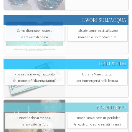
LAVORI SULL’ACQUA
Come diventare hostess
Italsub: sommersi dal lavoro
e steward di bordo
non è solo un modo di dire
LIBRI & FILM
Riva in the movie, il racconto
Libreria Mare di carta,
dei motoscafi “diventati attori”
per immergersi nella lettura
MODELLISMO
Il vascello che ai mondiali
Il modellino di nave irripetibile?
ha navigato nell’oro
Per costruirlo sono serviti 47 anni