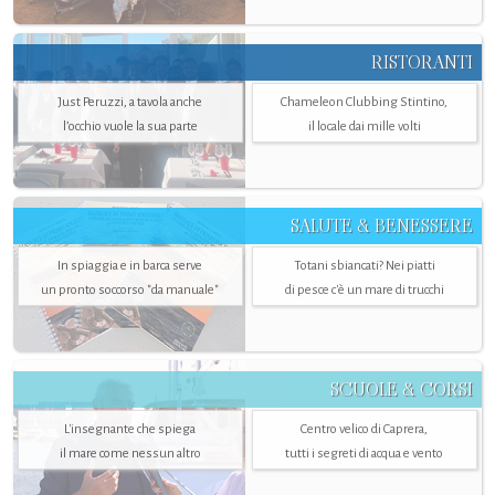
RISTORANTI
Just Peruzzi, a tavola anche
Chameleon Clubbing Stintino,
l’occhio vuole la sua parte
il locale dai mille volti
SALUTE & BENESSERE
In spiaggia e in barca serve
Totani sbiancati? Nei piatti
un pronto soccorso "da manuale"
di pesce c'è un mare di trucchi
SCUOLE & CORSI
L'insegnante che spiega
Centro velico di Caprera,
il mare come nessun altro
tutti i segreti di acqua e vento