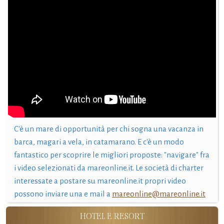
C'è un mare di opportunità per chi sogna una vacanza in
barca, magari a vela, in catamarano. E c'è un modo
fantastico per scoprire le migliori proposte: "navigare" fra
i video selezionati da mareonline.it. Le società di charter
interessate a postare su mareonline.it propri video
possono inviare una e mail a
mareonline@mareonline.it
HOTEL E RESORT