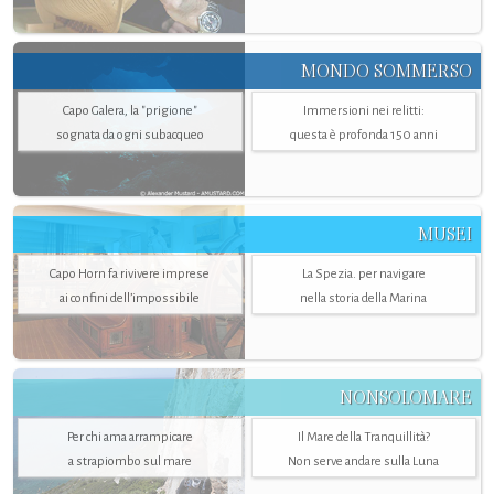
MONDO SOMMERSO
Capo Galera, la "prigione"
Immersioni nei relitti:
sognata da ogni subacqueo
questa è profonda 150 anni
MUSEI
Capo Horn fa rivivere imprese
La Spezia. per navigare
ai confini dell’impossibile
nella storia della Marina
NONSOLOMARE
Per chi ama arrampicare
Il Mare della Tranquillità?
a strapiombo sul mare
Non serve andare sulla Luna